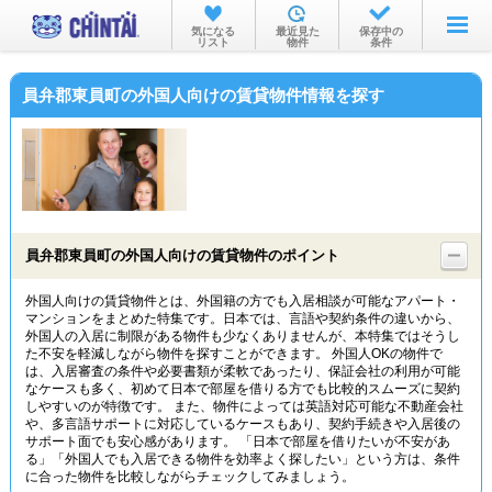
お部屋を探す
気になる
最近見た
保存中の
リスト
物件
条件
沿線・駅から
員弁郡東員町の外国人向けの賃貸物件情報を探す
住所から
家賃相場から
通勤通学時間から
物件特集から
員弁郡東員町の外国人向けの賃貸物件のポイント
不動産会社から
外国人向けの賃貸物件とは、外国籍の方でも入居相談が可能なアパート・
マンションをまとめた特集です。日本では、言語や契約条件の違いから、
TOP
外国人の入居に制限がある物件も少なくありませんが、本特集ではそうし
た不安を軽減しながら物件を探すことができます。 外国人OKの物件で
は、入居審査の条件や必要書類が柔軟であったり、保証会社の利用が可能
なケースも多く、初めて日本で部屋を借りる方でも比較的スムーズに契約
しやすいのが特徴です。 また、物件によっては英語対応可能な不動産会社
や、多言語サポートに対応しているケースもあり、契約手続きや入居後の
サポート面でも安心感があります。 「日本で部屋を借りたいが不安があ
る」「外国人でも入居できる物件を効率よく探したい」という方は、条件
に合った物件を比較しながらチェックしてみましょう。