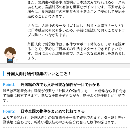
また、契約書や重要事項説明が日本語のみで行われるケースも
あるため、言語対応の有無も重要なポイントです。不安がある
場合は、多言語対応の不動産会社を選ぶことで安心して契約を
進めることができます。
さらに、入居後のルール（ゴミ出し・騒音・近隣マナーなど）
は日本独自のものも多いため、事前に確認しておくことがトラ
ブル防止につながります。
外国人向け賃貸物件は、条件やサポート体制をしっかり確認す
ることで、安心して日本での生活をスタートできる住まいで
す。自分に合った環境を選び、スムーズな部屋探しを進めまし
ょう。
外国人向け物件特集のいいところ！
Point1
外国籍の方でも入居可能な物件が一目でわかる
通常は不動産会社に確認が必要な「外国人OK物件」も、この特集なら条件付き
で簡単に検索できます。無駄な手間を省きながら、効率よく物件探しが可能で
す。
Point2
日本全国の物件をまとめて比較できる
エリアを問わず、外国人向けの賃貸物件を一覧で確認できます。引っ越し先や
勤務地に合わせて、幅広い選択肢の中から自分に合った物件を探せます。