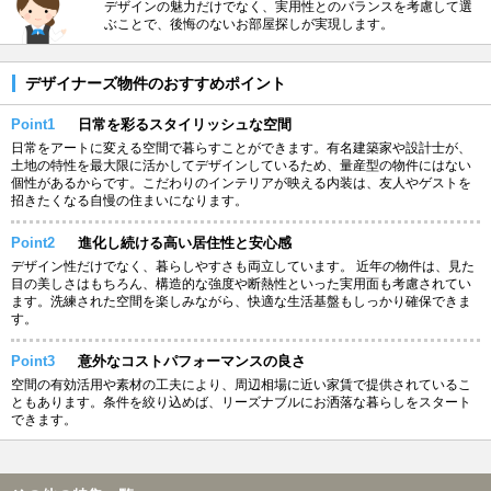
デザインの魅力だけでなく、実用性とのバランスを考慮して選
ぶことで、後悔のないお部屋探しが実現します。
デザイナーズ物件のおすすめポイント
Point1
日常を彩るスタイリッシュな空間
日常をアートに変える空間で暮らすことができます。有名建築家や設計士が、
土地の特性を最大限に活かしてデザインしているため、量産型の物件にはない
個性があるからです。こだわりのインテリアが映える内装は、友人やゲストを
招きたくなる自慢の住まいになります。
Point2
進化し続ける高い居住性と安心感
デザイン性だけでなく、暮らしやすさも両立しています。 近年の物件は、見た
目の美しさはもちろん、構造的な強度や断熱性といった実用面も考慮されてい
ます。洗練された空間を楽しみながら、快適な生活基盤もしっかり確保できま
す。
Point3
意外なコストパフォーマンスの良さ
空間の有効活用や素材の工夫により、周辺相場に近い家賃で提供されているこ
ともあります。条件を絞り込めば、リーズナブルにお洒落な暮らしをスタート
できます。