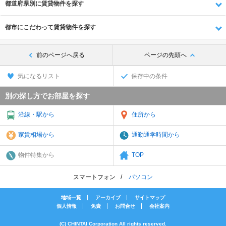
都道府県別に賃貸物件を探す
都市にこだわって賃貸物件を探す
前のページへ戻る
ページの先頭へ
気になるリスト
保存中の条件
別の探し方でお部屋を探す
沿線・駅から
住所から
家賃相場から
通勤通学時間から
物件特集から
TOP
スマートフォン
パソコン
地域一覧
アーカイブ
サイトマップ
個人情報
免責
お問合せ
会社案内
(C) CHINTAI Corporation All rights reserved.