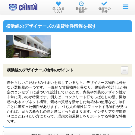
お部屋を探す
気になる
最近見た
保存中の
リスト
物件
条件
沿線・駅から
横浜線のデザイナーズの賃貸物件情報を探す
住所から
家賃相場から
通勤通学時間から
物件特集から
横浜線のデザイナーズ物件のポイント
不動産会社から
自分らしいこだわりの住まいを探しているなら、デザイナーズ物件は外せ
ない選択肢の一つです。 一般的な賃貸物件と異なり、建築家や設計士が特
TOP
定のコンセプトに基づいて設計しているため、内装や外装のデザイン性が
非常に高いのが特徴です。例えば、コンクリート打ちっぱなしの壁、開放
感のあるメゾネット構造、素材の質感を活かした無垢材の使用など、物件
ごとに際立った個性があります。 住む人の感性にフィットする物件が見つ
かれば、日々の暮らしの満足度はぐっと高まります。インテリアや空間作
りにこだわりたい方にとって、理想の部屋探しをサポートする特別な特集
です。