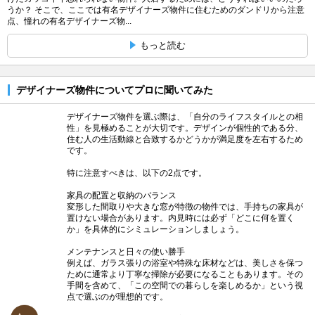
うか？ そこで、ここでは有名デザイナーズ物件に住むためのダンドリから注意
点、憧れの有名デザイナーズ物...
もっと読む
デザイナーズ物件についてプロに聞いてみた
デザイナーズ物件を選ぶ際は、「自分のライフスタイルとの相
性」を見極めることが大切です。デザインが個性的である分、
住む人の生活動線と合致するかどうかが満足度を左右するため
です。
特に注意すべきは、以下の2点です。
家具の配置と収納のバランス
変形した間取りや大きな窓が特徴の物件では、手持ちの家具が
置けない場合があります。内見時には必ず「どこに何を置く
か」を具体的にシミュレーションしましょう。
メンテナンスと日々の使い勝手
例えば、ガラス張りの浴室や特殊な床材などは、美しさを保つ
ために通常より丁寧な掃除が必要になることもあります。その
手間を含めて、「この空間での暮らしを楽しめるか」という視
点で選ぶのが理想的です。