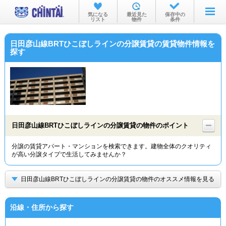
お部屋を探す
気になる
最近見た
保存中の
リスト
物件
条件
沿線・駅から
日田彦山線BRTひこぼしラインの分譲賃貸の賃貸物件情報を
住所から
探す
家賃相場から
通勤通学時間から
物件特集から
日田彦山線BRTひこぼしラインの分譲賃貸の物件のポイント
不動産会社から
分譲の賃貸アパート・マンションを検索できます。建物全体のクオリティ
TOP
が高い分譲タイプで生活してみませんか？
日田彦山線BRTひこぼしラインの分譲賃貸の物件のオススメ情報を見る
沿線・住所から探す