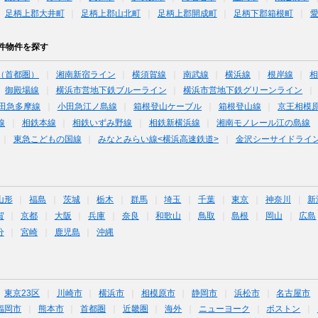
足柄上郡大井町
足柄上郡山北町
足柄上郡開成町
足柄下郡箱根町
件物件を探す
（首都圏）
湘南新宿ライン
横須賀線
南武線
横浜線
根岸線
御殿場線
横浜市営地下鉄ブルーライン
横浜市営地下鉄グリーンライン
田急多摩線
小田急江ノ島線
箱根登山ケーブル
箱根登山線
京王相模
線
相鉄本線
相鉄いずみ野線
相鉄新横浜線
湘南モノレール江の島線
東急こどもの国線
みなとみらい線<横浜高速鉄道>
金沢シーサイドライ
山形
福島
茨城
栃木
群馬
埼玉
千葉
東京
神奈川
新
賀
京都
大阪
兵庫
奈良
和歌山
鳥取
島根
岡山
広島
分
宮崎
鹿児島
沖縄
東京23区
川崎市
横浜市
相模原市
静岡市
浜松市
名古屋市
福岡市
熊本市
首都圏
近畿圏
海外
ニューヨーク
ボストン