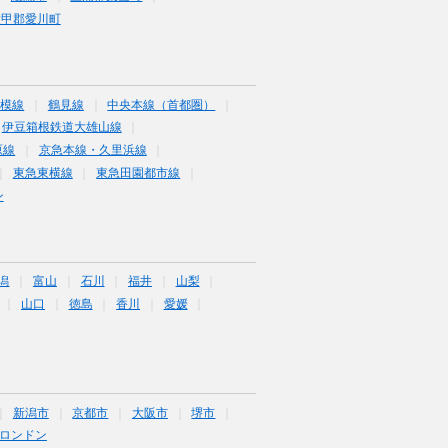
愛甲郡愛川町
相模線
鶴見線
中央本線（首都圏）
伊豆箱根鉄道大雄山線
原線
京急本線・久里浜線
東急東横線
東急田園都市線
ン
潟
富山
石川
福井
山梨
山口
徳島
香川
愛媛
新潟市
京都市
大阪市
堺市
ロンドン