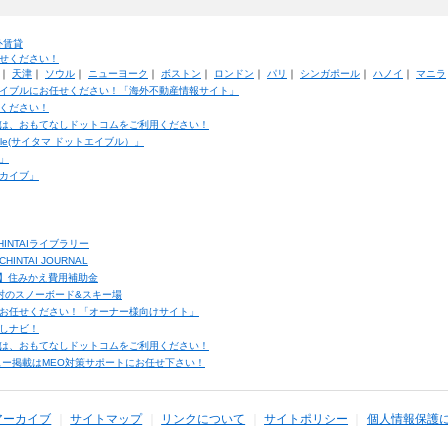
外賃貸
せください！
｜
天津
｜
ソウル
｜
ニューヨーク
｜
ボストン
｜
ロンドン
｜
パリ
｜
シンガポール
｜
ハノイ
｜
マニラ
イブルにお任せください！「海外不動産情報サイト」
ください！
は、おもてなしドットコムをご利用ください！
ble(サイタマ ドットエイブル）」
」
カイブ」
INTAIライブラリー
TAI JOURNAL
ク】住みかえ費用補助金
馬村のスノーボード&スキー場
お任せください！「オーナー様向けサイト」
しナビ！
は、おもてなしドットコムをご利用ください！
ュー掲載はMEO対策サポートにお任せ下さい！
アーカイブ
サイトマップ
リンクについて
サイトポリシー
個人情報保護