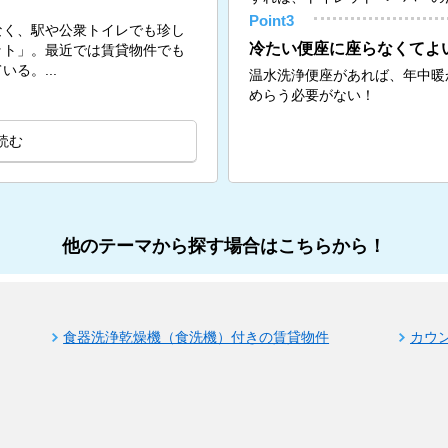
Point3
なく、駅や公衆トイレでも珍し
冷たい便座に座らなくてよ
ット」。最近では賃貸物件でも
る。...
温水洗浄便座があれば、年中暖
めらう必要がない！
読む
他のテーマから探す場合はこちらから！
食器洗浄乾燥機（食洗機）付きの賃貸物件
カウ