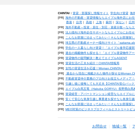
CHINTAI：
賃貸・部屋探し情報サイト
学生向け賃貸
海
[PR]
海外の不動産・賃貸情報ならエイブル海外店にお任
香港
｜
台湾
｜
高雄
｜
上海
｜
蘇州
｜
深セン
｜
広州
[PR]
海外不動産～投資・居住・別荘・資産分散～ならエ
[PR]
法人様向け海外赴任サポートならエイブルにお任せ
[PR]
こんなお部屋に泊まってみたい！そんなお部屋探し
[PR]
埼玉県の不動産オーナー様向けサイト「saitama.a
[PR]
学生の一人暮らし向け賃貸！「エイブル進学応援部
[PR]
過去の掲載物件も探せる！「エイブル賃貸物件アー
[PR]
賃貸物件の疑問解決！教えてエイブルAGENT
[PR]
賃貸生活の工夫を紹介！CHINTAI情報局
[PR]
女性の賃貸生活を応援！Woman.CHINTAI
[PR]
過去から現在に掲載された物件が探せるWoman.CH
[PR]
不動産賃貸仲介業務のプロ向けお役立ちメディア！CHIN
[PR]
引越し後に後悔しても大丈夫【CHINTAI安心パッ
[PR]
エイブル白馬五竜（Hakuba GORYU）長野県白
[PR]
賃貸経営・アパートマンション経営ならエイブルに
[PR]
安くて安心な単身引越し事業者を探すなら単身引越
[PR]
こんなお部屋に泊まってみたい！そんなお部屋探し
[PR]
MEO対策のビジネスプロフィールとストリートビ
お問合せ
地域一覧