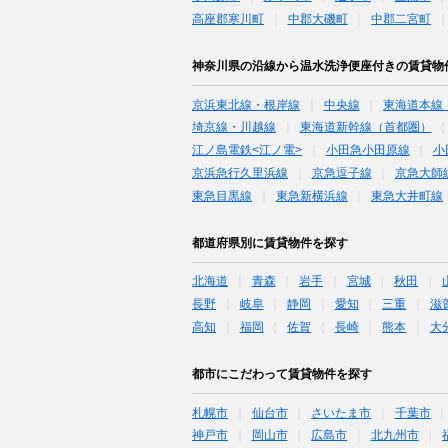
高座郡寒川町
中郡大磯町
中郡二宮町
神奈川県の沿線から温水洗浄便座付きの賃貸物
京浜東北線・根岸線
中央線
東海道本線
埼京線・川越線
東海道新幹線（首都圏）
江ノ島電鉄<江ノ電>
小田急小田原線
小
京浜急行久里浜線
京急逗子線
京急大師
東急目黒線
東急新横浜線
東急大井町線
都道府県別に賃貸物件を探す
北海道
青森
岩手
宮城
秋田
長野
岐阜
静岡
愛知
三重
滋
高知
福岡
佐賀
長崎
熊本
大
都市にこだわって賃貸物件を探す
札幌市
仙台市
さいたま市
千葉市
神戸市
岡山市
広島市
北九州市