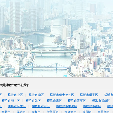
の賃貸物件物件を探す
区
横浜市中区
横浜市南区
横浜市保土ケ谷区
横浜市磯子区
横浜
横浜市瀬谷区
横浜市栄区
横浜市泉区
横浜市青葉区
横浜市都筑区
区
川崎市麻生区
相模原市緑区
相模原市中央区
相模原市南区
横
秦野市
厚木市
大和市
伊勢原市
海老名市
座間市
南足柄市