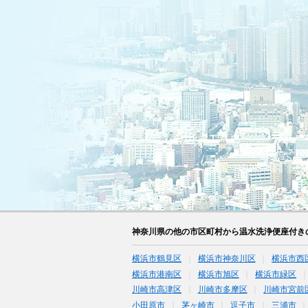
神奈川県の他の市区町村から温水洗浄便座付き
横浜市鶴見区
横浜市神奈川区
横浜市西
横浜市港南区
横浜市旭区
横浜市緑区
川崎市高津区
川崎市多摩区
川崎市宮前
小田原市
茅ヶ崎市
逗子市
三浦市