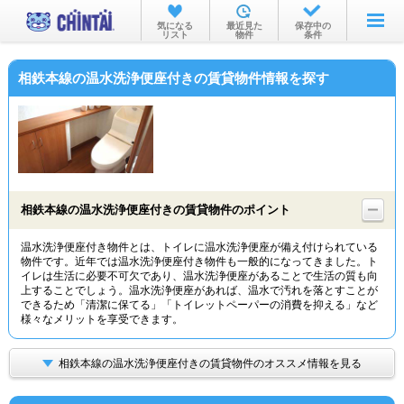
お部屋を探す
気になる
最近見た
保存中の
リスト
物件
条件
沿線・駅から
相鉄本線の温水洗浄便座付きの賃貸物件情報を探す
住所から
家賃相場から
通勤通学時間から
物件特集から
相鉄本線の温水洗浄便座付きの賃貸物件のポイント
不動産会社から
温水洗浄便座付き物件とは、トイレに温水洗浄便座が備え付けられている
物件です。近年では温水洗浄便座付き物件も一般的になってきました。ト
TOP
イレは生活に必要不可欠であり、温水洗浄便座があることで生活の質も向
上することでしょう。温水洗浄便座があれば、温水で汚れを落とすことが
できるため「清潔に保てる」「トイレットペーパーの消費を抑える」など
様々なメリットを享受できます。
相鉄本線の温水洗浄便座付きの賃貸物件のオススメ情報を見る