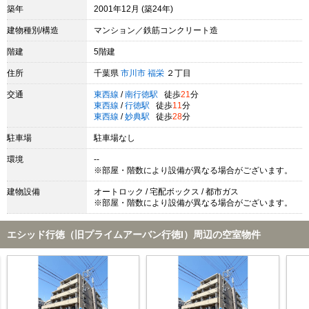
築年
2001年12月 (築24年)
建物種別/構造
マンション／鉄筋コンクリート造
階建
5階建
住所
千葉県
市川市
福栄
２丁目
交通
東西線
/
南行徳駅
徒歩
21
分
東西線
/
行徳駅
徒歩
11
分
東西線
/
妙典駅
徒歩
28
分
駐車場
駐車場なし
環境
--
※部屋・階数により設備が異なる場合がございます。
建物設備
オートロック / 宅配ボックス / 都市ガス
※部屋・階数により設備が異なる場合がございます。
エシッド行徳（旧プライムアーバン行徳I）周辺の空室物件