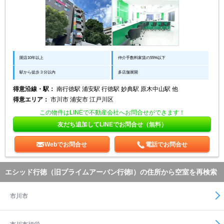
開店10年以上
仲介手数料家賃の55%以下
駅から徒歩３分以内
多店舗展開
得意沿線・駅：
南行徳駅 浦安駅 行徳駅 妙典駅 原木中山駅 他
得意エリア：
市川市 浦安市 江戸川区
この物件はLINEで不動産会社へお問合せができます！
友だち追加してLINEでお問合せ（無料）
Webでお問合せ
電話でお問合せ
エシッド行徳（旧プライムアーバン行徳I）の住所から空室を再検索
市川市