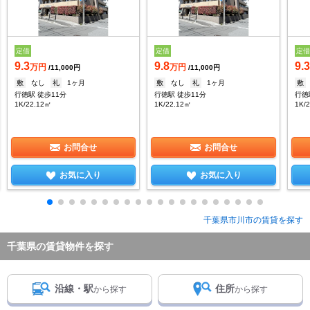
定借
定借
定
9.3
9.8
9.
万円
万円
/11,000円
/11,000円
敷
なし
礼
1ヶ月
敷
なし
礼
1ヶ月
敷
行徳駅 徒歩11分
行徳駅 徒歩11分
行徳
1K/22.12㎡
1K/22.12㎡
1K/
お問合せ
お問合せ
お気に入り
お気に入り
千葉県市川市の賃貸を探す
千葉県の賃貸物件を探す
沿線・駅
住所
から探す
から探す