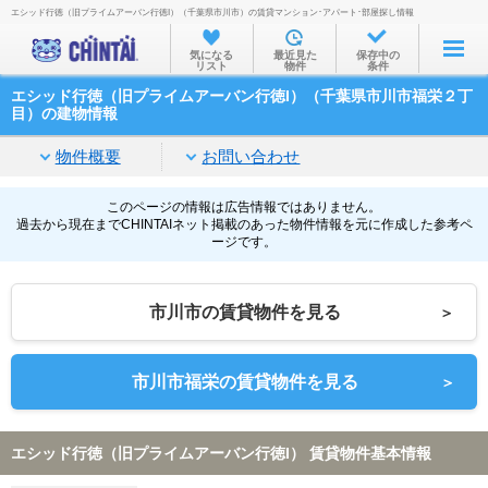
エシッド行徳（旧プライムアーバン行徳I）（千葉県市川市）の賃貸マンション･アパート･部屋探し情報
お部屋を探す
気になる
最近見た
保存中の
リスト
物件
条件
沿線・駅から
エシッド行徳（旧プライムアーバン行徳I）（千葉県市川市福栄２丁
住所から
目）の建物情報
家賃相場から
物件概要
お問い合わせ
通勤通学時間から
このページの情報は広告情報ではありません。
過去から現在までCHINTAIネット掲載のあった物件情報を元に作成した参考ペ
物件特集から
ージです。
不動産会社から
市川市の賃貸物件を見る
＞
TOP
市川市福栄の賃貸物件を見る
＞
エシッド行徳（旧プライムアーバン行徳I） 賃貸物件基本情報