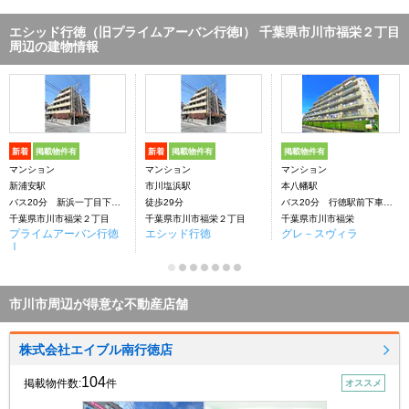
エシッド行徳（旧プライムアーバン行徳I） 千葉県市川市福栄２丁目
周辺の建物情報
新着
掲載物件有
新着
掲載物件有
掲載物件有
マンション
マンション
マンション
新浦安駅
市川塩浜駅
本八幡駅
バス20分 新浜一丁目下車：停歩5分
徒歩29分
バス20分 行徳駅前下車：停歩12分
千葉県市川市福栄２丁目
千葉県市川市福栄２丁目
千葉県市川市福栄
プライムアーバン行徳
エシッド行徳
グレ－スヴィラ
Ⅰ
市川市周辺が得意な不動産店舗
株式会社エイブル南行徳店
104
掲載物件数:
件
オススメ