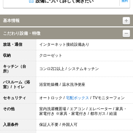
設備について詳しく聞きたい
無料
基本情報
こだわり設備・特徴
放送・通信
インターネット接続設備あり
収納
クローゼット
キッチン（台
コンロ2口以上 / システムキッチン
所）
バスルーム（浴
浴室乾燥機 / 温水洗浄便座
室）/ トイレ
セキュリティ
オートロック /
宅配ボックス
/ TVモニターフォン
その他
室内洗濯機置場 / エアコン / エレベーター / 家具・
家電付き ※家具・家電付き / 都市ガス / 給湯
入居条件
保証人不要 / 外国人可