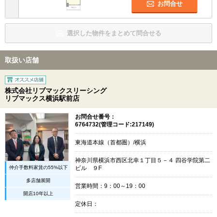
お問合せ
選択した物件をまとめて問合せる
取扱い店舗
株式会社リブマックスリーシング
リブマックス横浜駅前店
お問合せ番号：
6764732(管理コード:217149)
東海道本線（首都圏）/横浜
神奈川県横浜市西区北幸１丁目５－４ 四谷学院第二
仲介手数料家賃の55%以下
ビル ９F
多店舗展開
営業時間：9：00～19：00
開店10年以上
定休日：