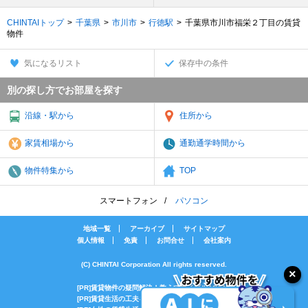
CHINTAIトップ
千葉県
市川市
行徳駅
千葉県市川市福栄２丁目の賃貸
物件
気になるリスト
保存中の条件
別の探し方でお部屋を探す
沿線・駅から
住所から
家賃相場から
通勤通学時間から
物件特集から
TOP
スマートフォン
パソコン
地域一覧
アーカイブ
サイトマップ
個人情報
免責
お問合せ
会社案内
(C) CHINTAI Corporation All rights reserved.
[PR]賃貸物件の疑問解決！教えてエイブルAGENT
[PR]賃貸生活の工夫を紹介！CHINTAI情報局