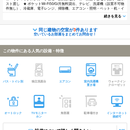
スト渡し ★ ポケットWi-Fi50/G/月無料貸出、テレビ、洗濯機（設置不可物
件無し）、冷蔵庫、電子レンジ、掃除機、エアコン・照明・ベット・机・イ
ス・カーテンなどの家具・家電付き。家具家電撤去相談（実費負担）
続きを見る
同じ建物の空室が
3
件あります
空いているお部屋をまとめてお問合せ！
この物件にある人気の設備・特徴
バス・トイレ別
独立洗面台
エアコン
室内洗濯機
ウォークイン
置き場
クローゼット
オートロック
TVモニター
角部屋
駐車場付き
インターネット
ホン
接続可