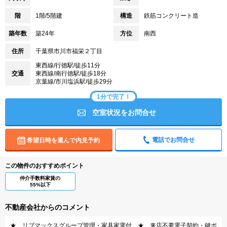
階
1階/5階建
構造
鉄筋コンクリート造
築年数
築24年
方位
南西
住所
千葉県市川市福栄２丁目
東西線/行徳駅/徒歩11分
交通
東西線/南行徳駅/徒歩18分
京葉線/市川塩浜駅/徒歩29分
1分で完了！
空室状況をお問合せ
電話でお問合せ
希望日時を選んで内見予約
この物件のおすすめポイント
仲介手数料家賃の
55%以下
不動産会社からのコメント
★ リブマックスグループ管理・家具家電付 ★ 来店不要電子契約・鍵ポ