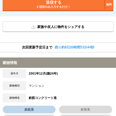
送信する
無料
2 項目のみ入力するだけ！
家族や友人に物件をシェアする
次回更新予定日まで
残り約8日20時間53分43秒
建物情報
2001年12月(築24年)
築年月
マンション
建物種別
鉄筋コンクリート造
建物構造
鉄筋系
鉄骨系