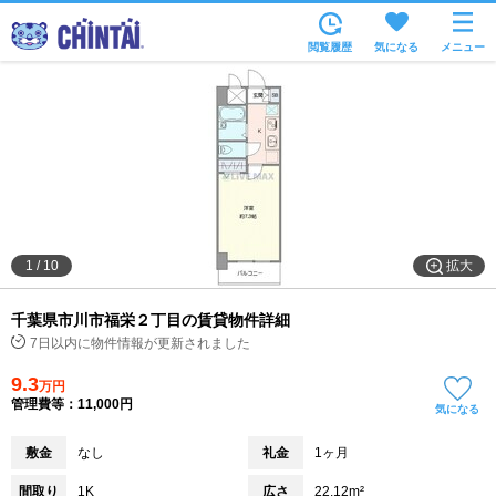
お部屋を探す
閲覧履歴
気になる
メニュー
沿線・駅から
住所から
家賃相場から
通勤通学時間から
物件特集から
拡大
1
/
10
不動産会社から
千葉県市川市福栄２丁目の賃貸物件詳細
TOP
7日以内に物件情報が更新されました
9.3
万円
管理費等：11,000円
気になる
敷金
なし
礼金
1ヶ月
間取り
1K
広さ
22.12m²