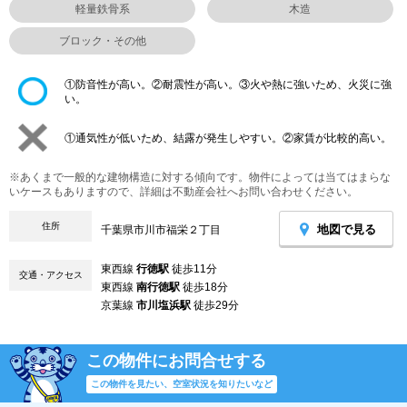
軽量鉄骨系
木造
ブロック・その他
①防音性が高い。②耐震性が高い。③火や熱に強いため、火災に強
い。
①通気性が低いため、結露が発生しやすい。②家賃が比較的高い。
※あくまで一般的な建物構造に対する傾向です。物件によっては当てはまらな
いケースもありますので、詳細は不動産会社へお問い合わせください。
住所
地図で見る
千葉県市川市福栄２丁目
東西線
行徳駅
徒歩11分
交通・アクセス
東西線
南行徳駅
徒歩18分
京葉線
市川塩浜駅
徒歩29分
この物件にお問合せする
この物件を見たい、空室状況を知りたいなど