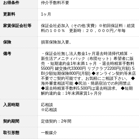
お得条件
仲介手数料不要
更新料
1ヶ月
家賃保証会社等
保証会社必加入（その他:実費）※初回保証料：総賃
料の１００％ 更新時：２０，０００円／年毎
保険
損害保険加入要。
備考
・保証会社無し法人敷金1ヶ月退去時清掃代精算 ・
新生活アメニティパック（布団セット）希望者に販
売 ・短期違約金1年未満１ヶ月 ・退去時精算手数料
5500円 鍵交換代33000円 リブクラブ2200円(月額) S
BI少額短期保険800円(月額) ◆オンライン契約等来店
不要でご契約可能です。お気軽にご相談下さい。 ◆
海外審査相談可能 ◆民泊・簡易宿泊での利用禁止
◆退去時精算手数料5,500円は退去時請求。 ◆短期
解約違約金：1年未満家賃1ヶ月分
入居時期
応相談
※応相談
契約期間
定借契約：2年間
取引形態
一般媒介