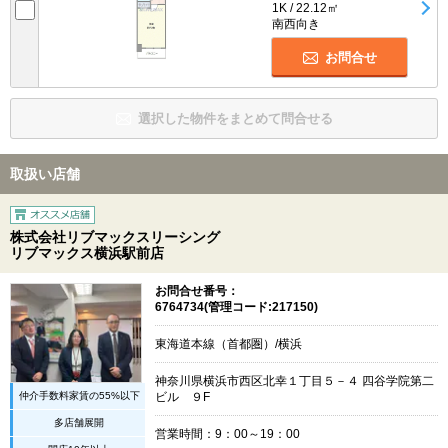
1K / 22.12㎡
南西向き
お問合せ
選択した物件をまとめて問合せる
取扱い店舗
株式会社リブマックスリーシング
リブマックス横浜駅前店
お問合せ番号：
6764734(管理コード:217150)
東海道本線（首都圏）/横浜
神奈川県横浜市西区北幸１丁目５－４ 四谷学院第二
仲介手数料家賃の55%以下
ビル ９F
多店舗展開
営業時間：9：00～19：00