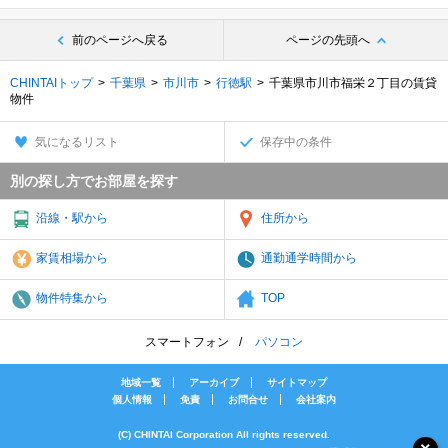
前のページへ戻る
ページの先頭へ
CHINTAIトップ
千葉県
市川市
行徳駅
千葉県市川市福栄２丁目の賃貸
物件
気になるリスト
保存中の条件
別の探し方でお部屋を探す
沿線・駅から
住所から
家賃相場から
通勤通学時間から
物件特集から
TOP
スマートフォン
パソコン
地域一覧
アーカイブ
サイトマップ
個人情報
免責
お問合せ
会社案内
(C) CHINTAI Corporation All rights reserved.