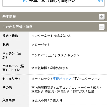
設備について詳しく聞きたい
無料
基本情報
こだわり設備・特徴
放送・通信
インターネット接続設備あり
収納
クローゼット
キッチン（台
コンロ2口以上 / システムキッチン
所）
バスルーム（浴
浴室乾燥機 / 温水洗浄便座
室）/ トイレ
セキュリティ
オートロック /
宅配ボックス
/ TVモニターフォン
その他
室内洗濯機置場 / エアコン / エレベーター / 家具・
家電付き ※家具・家電付き / 都市ガス / 給湯
入居条件
保証人不要 / 外国人可