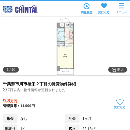
お部屋を探す
閲覧履歴
気になる
メニュー
沿線・駅から
住所から
家賃相場から
通勤通学時間から
物件特集から
拡大
1
/
10
不動産会社から
千葉県市川市福栄２丁目の賃貸物件詳細
TOP
7日以内に物件情報が更新されました
9.8
万円
管理費等：11,000円
気になる
敷金
なし
礼金
1ヶ月
間取り
1K
広さ
22.12m²