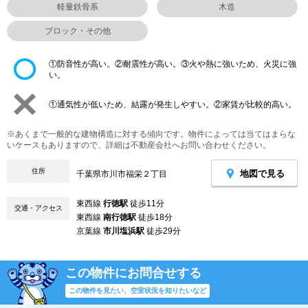
軽量鉄骨系
木造
ブロック・その他
①防音性が高い。②耐震性が高い。③火や熱に強いため、火災に強
い。
①通気性が低いため、結露が発生しやすい。②家賃が比較的高い。
※あくまで一般的な建物構造に対する傾向です。物件によっては当てはまらな
いケースもありますので、詳細は不動産会社へお問い合わせください。
住所
地図で見る
千葉県市川市福栄２丁目
東西線
行徳駅
徒歩11分
交通・アクセス
東西線
南行徳駅
徒歩18分
京葉線
市川塩浜駅
徒歩29分
この物件にお問合せする
この物件を見たい、空室状況を知りたいなど