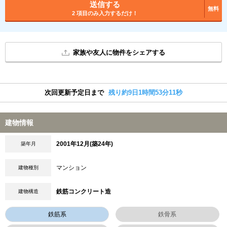
送信する
無料
2 項目のみ入力するだけ！
家族や友人に物件をシェアする
次回更新予定日まで
残り約9日1時間53分10秒
建物情報
2001年12月(築24年)
築年月
マンション
建物種別
鉄筋コンクリート造
建物構造
鉄筋系
鉄骨系