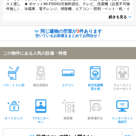
スト渡し ★ ポケットWi-Fi50/G/月無料貸出、テレビ、洗濯機（設置不可物
件無し）、冷蔵庫、電子レンジ、掃除機、エアコン・照明・ベット・机・イ
ス・カーテンなどの家具・家電付き。家具家電撤去相談（実費負担）
続きを見る
同じ建物の空室が
3
件あります
空いているお部屋をまとめてお問合せ！
この物件にある人気の設備・特徴
バス・トイレ別
独立洗面台
エアコン
室内洗濯機
ウォークイン
置き場
クローゼット
オートロック
TVモニター
角部屋
駐車場付き
インターネット
ホン
接続可