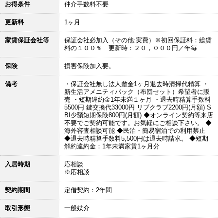
お得条件
仲介手数料不要
更新料
1ヶ月
家賃保証会社等
保証会社必加入（その他:実費）※初回保証料：総賃
料の１００％ 更新時：２０，０００円／年毎
保険
損害保険加入要。
備考
・保証会社無し法人敷金1ヶ月退去時清掃代精算 ・
新生活アメニティパック（布団セット）希望者に販
売 ・短期違約金1年未満１ヶ月 ・退去時精算手数料
5500円 鍵交換代33000円 リブクラブ2200円(月額) S
BI少額短期保険800円(月額) ◆オンライン契約等来店
不要でご契約可能です。お気軽にご相談下さい。 ◆
海外審査相談可能 ◆民泊・簡易宿泊での利用禁止
◆退去時精算手数料5,500円は退去時請求。 ◆短期
解約違約金：1年未満家賃1ヶ月分
入居時期
応相談
※応相談
契約期間
定借契約：2年間
取引形態
一般媒介