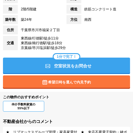
階
2階/5階建
構造
鉄筋コンクリート造
築年数
築24年
方位
南西
住所
千葉県市川市福栄２丁目
東西線/行徳駅/徒歩11分
交通
東西線/南行徳駅/徒歩18分
京葉線/市川塩浜駅/徒歩29分
1分で完了！
空室状況をお問合せ
希望日時を選んで内見予約
この物件のおすすめポイント
仲介手数料家賃の
55%以下
不動産会社からのコメント
★ リブマックスグループ管理・家具家電付 ★ 来店不要電子契約・鍵ポ