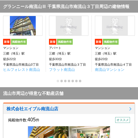
グランニール南流山Ⅲ 千葉県流山市南流山３丁目周辺の建物情報
新着
掲載物件有
新着
掲載物件有
新着
掲載物件有
マンション
アパート
マンション
三郷（埼玉）駅
三郷（埼玉）駅
三郷（埼玉）駅
徒歩22分
徒歩33分
徒歩23分
千葉県流山市南流山3丁目
千葉県流山市南流山３丁目
千葉県流山市南流山４丁目
ヒルフォレスト南流山
フラット南流山
南流山マンション
流山市周辺が得意な不動産店舗
株式会社エイブル南流山店
405
掲載物件数:
件
オススメ