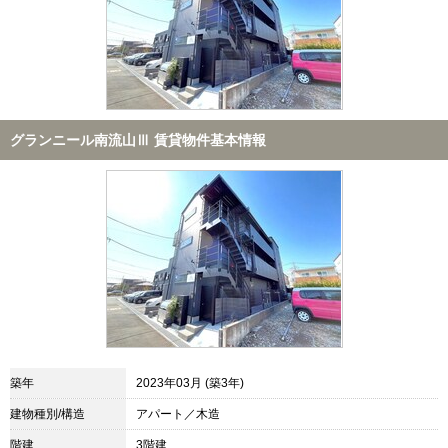
グランニール南流山Ⅲ 賃貸物件基本情報
築年
2023年03月 (築3年)
建物種別/構造
アパート／木造
階建
3階建