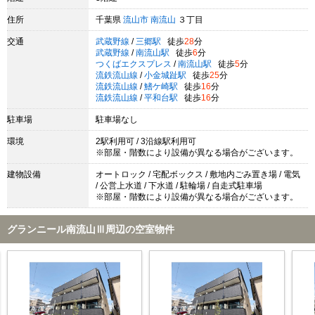
住所
千葉県
流山市
南流山
３丁目
交通
武蔵野線
/
三郷駅
徒歩
28
分
武蔵野線
/
南流山駅
徒歩
6
分
つくばエクスプレス
/
南流山駅
徒歩
5
分
流鉄流山線
/
小金城趾駅
徒歩
25
分
流鉄流山線
/
鰭ケ崎駅
徒歩
16
分
流鉄流山線
/
平和台駅
徒歩
16
分
駐車場
駐車場なし
環境
2駅利用可 / 3沿線駅利用可
※部屋・階数により設備が異なる場合がございます。
建物設備
オートロック / 宅配ボックス / 敷地内ごみ置き場 / 電気
/ 公営上水道 / 下水道 / 駐輪場 / 自走式駐車場
※部屋・階数により設備が異なる場合がございます。
グランニール南流山Ⅲ周辺の空室物件