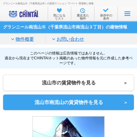
グランニール南流山Ⅲ（千葉県流山市）の賃貸マンション･アパート･部屋探し情報
お部屋を探す
気になる
最近見た
保存中の
リスト
物件
条件
沿線・駅から
グランニール南流山Ⅲ（千葉県流山市南流山３丁目）の建物情報
住所から
物件概要
お問い合わせ
家賃相場から
通勤通学時間から
このページの情報は広告情報ではありません。
過去から現在までCHINTAIネット掲載のあった物件情報を元に作成した参考ペ
ージです。
物件特集から
不動産会社から
流山市の賃貸物件を見る
＞
TOP
流山市南流山の賃貸物件を見る
＞