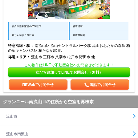
仲介手数料家賃の55%以下
駐車場有
駅から徒歩３分以内
多店舗展開
得意沿線・駅：
南流山駅 流山セントラルパーク駅 流山おおたかの森駅 柏
の葉キャンパス駅 柏たなか駅 他
得意エリア：
流山市 三郷市 八潮市 松戸市 野田市 他
この物件はLINEで不動産会社へお問合せができます！
友だち追加してLINEでお問合せ（無料）
Webでお問合せ
電話でお問合せ
グランニール南流山Ⅲの住所から空室を再検索
流山市
流山市南流山