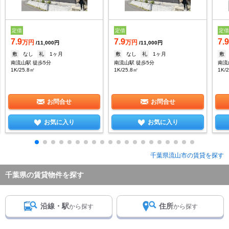
定借
定借
定
7.9
7.9
7.
万円
万円
/11,000円
/11,000円
敷
なし
礼
1ヶ月
敷
なし
礼
1ヶ月
敷
南流山駅 徒歩5分
南流山駅 徒歩5分
南流
1K/25.8㎡
1K/25.8㎡
1K/
お問合せ
お問合せ
お気に入り
お気に入り
千葉県流山市の賃貸を探す
千葉県の賃貸物件を探す
沿線・駅
住所
から探す
から探す