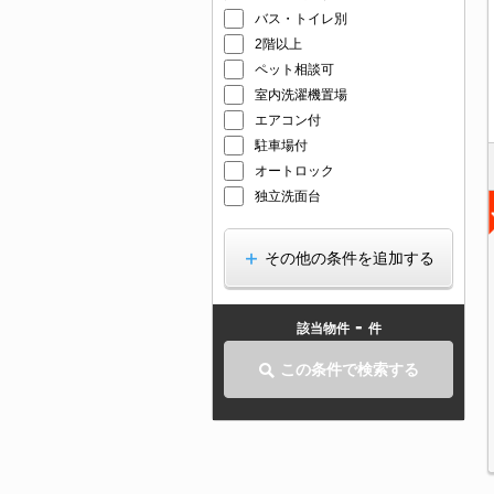
バス・トイレ別
2階以上
ペット相談可
室内洗濯機置場
エアコン付
駐車場付
オートロック
独立洗面台
その他の条件を追加する
-
該当物件
件
この条件で検索する