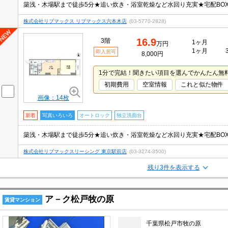
築浅・木場駅まで徒歩5分★追い炊き・浴室乾燥など水回り充実★宅配BO
株式会社リブマックス リブマックス六本木店
(03-5770-2828)
16.9
3階
1ヶ月
万円
1ヶ月
即入居可
8,000円
1分で完結！聞きたい項目を選んでかんたん無
初期費用
空室情報
これと似た物件
画像：14枚
新着
写真いろいろ
オートロック
独立洗面台
築浅・木場駅まで徒歩5分★追い炊き・浴室乾燥など水回り充実★宅配BO
株式会社リブマックスリーシング 東京駅前店
(03-3274-3500)
残り3件を表示する
ア－ク松戸牧の原
賃貸マンション
千葉県松戸市牧の原