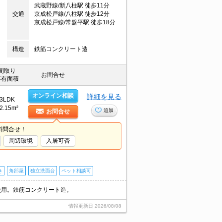
武蔵野線/新八柱駅 徒歩11分
交通
京成松戸線/八柱駅 徒歩12分
京成松戸線/常盤平駅 徒歩18分
構造
鉄筋コンクリート造
間取り
お問合せ
専有面積
オンライン相談
詳細を見る
3LDK
2.15m²
追加
お問合せ
料問合せ！
周辺環境
入居可否
き
角部屋
独立洗面台
ペット相談可
使用。鉄筋コンクリート造。
情報更新日
2026/08/08