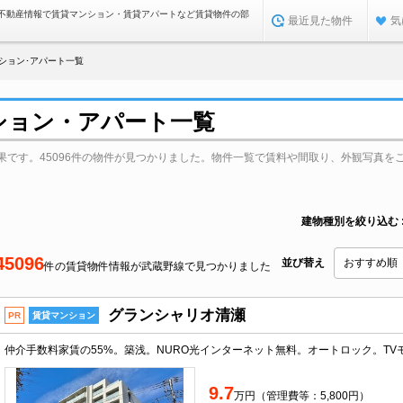
不動産情報で賃貸マンション・賃貸アパートなど賃貸物件の部
最近見た物件
気
ション･アパート一覧
ション・アパート一覧
果です。45096件の物件が見つかりました。物件一覧で賃料や間取り、外観写真を
建物種別を絞り込む
45096
並び替え
件の賃貸物件情報が武蔵野線で見つかりました
グランシャリオ清瀬
PR
賃貸マンション
9.7
万円（管理費等：5,800円）