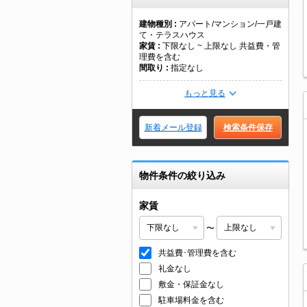
建物種別
アパート/マンション/一戸建
て・テラスハウス
家賃
下限なし ~ 上限なし 共益費・管
理費を含む
間取り
指定なし
もっと見る
新着メール登録
検索条件保存
物件条件の絞り込み
家賃
〜
共益費･管理費を含む
礼金なし
敷金・保証金なし
駐車場料金を含む