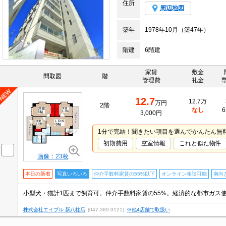
住所
周辺地図
築年
1978年10月（築47年）
階建
6階建
家賃
敷金
間取図
階
管理費
礼金
12.7
12.7万
万円
2階
なし
6
3,000円
1分で完結！聞きたい項目を選んでかんたん無
初期費用
空室情報
これと似た物件
画像：23枚
本日の新着
写真いろいろ
仲介手数料家賃の55%以下
オンライン相談可能
南向
小型犬・猫計1匹まで飼育可。仲介手数料家賃の55%。経済的な都市ガス
株式会社エイブル 新八柱店
(047-389-9121)
※他4店舗で取扱い