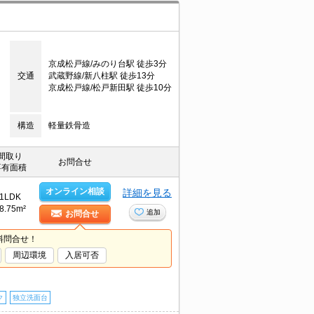
京成松戸線/みのり台駅 徒歩3分
交通
武蔵野線/新八柱駅 徒歩13分
京成松戸線/松戸新田駅 徒歩10分
構造
軽量鉄骨造
間取り
お問合せ
専有面積
オンライン相談
詳細を見る
1LDK
8.75m²
追加
お問合せ
料問合せ！
周辺環境
入居可否
ク
独立洗面台