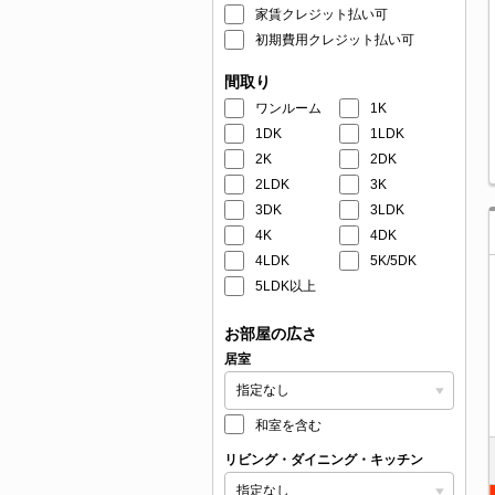
家賃クレジット払い可
初期費用クレジット払い可
間取り
ワンルーム
1K
1DK
1LDK
2K
2DK
2LDK
3K
3DK
3LDK
4K
4DK
4LDK
5K/5DK
5LDK以上
お部屋の広さ
居室
和室を含む
リビング・ダイニング・キッチン