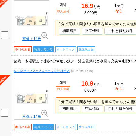
16.9
3階
1ヶ月
万円
なし
即入居可
8,000円
1分で完結！聞きたい項目を選んでかんたん無
初期費用
空室情報
これと似た物件
画像：14枚
本日の新着
写真いろいろ
オートロック
独立洗面台
築浅・木場駅まで徒歩5分★追い炊き・浴室乾燥など水回り充実★宅配BO
株式会社リブマックスリーシング 神田店
(03-5295-1515)
16.9
3階
1ヶ月
万円
なし
即入居可
8,000円
1分で完結！聞きたい項目を選んでかんたん無
初期費用
空室情報
これと似た物件
画像：14枚
本日の新着
写真いろいろ
オートロック
独立洗面台