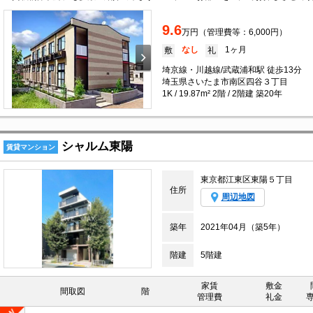
9.6
万円（管理費等：6,000円）
なし
1ヶ月
敷
礼
埼京線・川越線/武蔵浦和駅 徒歩13分
埼玉県さいたま市南区四谷３丁目
1K / 19.87m² 2階 / 2階建 築20年
シャルム東陽
賃貸マンション
東京都江東区東陽５丁目
住所
周辺地図
築年
2021年04月（築5年）
階建
5階建
家賃
敷金
間取図
階
管理費
礼金