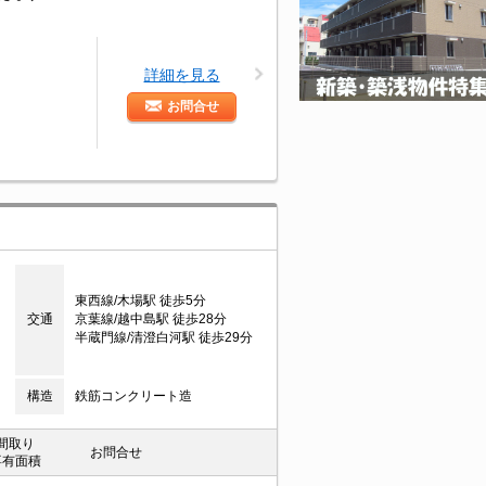
詳細を見る
お問合せ
東西線/木場駅 徒歩5分
交通
京葉線/越中島駅 徒歩28分
半蔵門線/清澄白河駅 徒歩29分
構造
鉄筋コンクリート造
間取り
お問合せ
専有面積