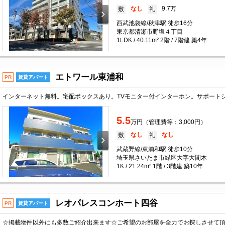
なし
9.7万
敷
礼
西武池袋線/秋津駅 徒歩16分
東京都清瀬市野塩４丁目
1LDK / 40.11m² 2階 / 7階建 築4年
エトワール東浦和
PR
賃貸アパート
5.5
万円（管理費等：3,000円）
なし
なし
敷
礼
武蔵野線/東浦和駅 徒歩10分
埼玉県さいたま市緑区大字大間木
1K / 21.24m² 1階 / 3階建 築10年
レオパレスコンホート四谷
PR
賃貸アパート
☆掲載物件以外にも多数ご紹介出来ます☆ご希望のお部屋を全力でお探しさせて頂