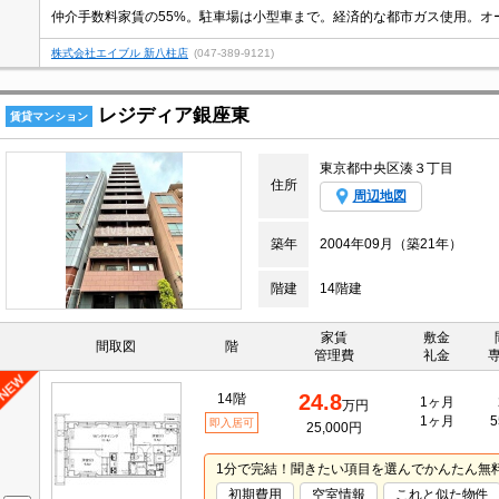
株式会社エイブル 新八柱店
(047-389-9121)
レジディア銀座東
賃貸マンション
東京都中央区湊３丁目
住所
周辺地図
築年
2004年09月（築21年）
階建
14階建
家賃
敷金
間取図
階
管理費
礼金
24.8
14階
1ヶ月
万円
1ヶ月
5
即入居可
25,000円
1分で完結！聞きたい項目を選んでかんたん無
初期費用
空室情報
これと似た物件