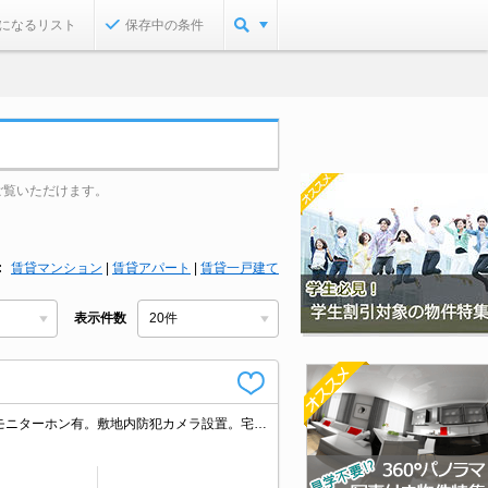
になるリスト
保存中の条件
ご覧いただけます。
賃貸マンション
|
賃貸アパート
|
賃貸一戸建て
表示件数
仲介手数料家賃の55%。築浅。NURO光インターネット無料。オートロック。TVモニターホン有。敷地内防犯カメラ設置。宅配ボックスあり。都市ガス使用。シャワー付独立洗面台。エレベーターあり。南向き。