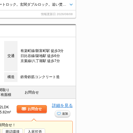
仲介手数料家賃の55%。駐車場は小型車まで。経済的な都市ガス使用。オートロック。玄関ダブルロック。追い焚き機能付きバス。TVインターホン付き。インターネット無料。
情報更新日
2026/08/08
有楽町線/新富町駅 徒歩3分
交通
日比谷線/築地駅 徒歩6分
京葉線/八丁堀駅 徒歩7分
構造
鉄骨鉄筋コンクリート造
間取り
お問合せ
専有面積
詳細を見る
2LDK
お問合せ
5.82m²
追加
料問合せ！
周辺環境
入居可否