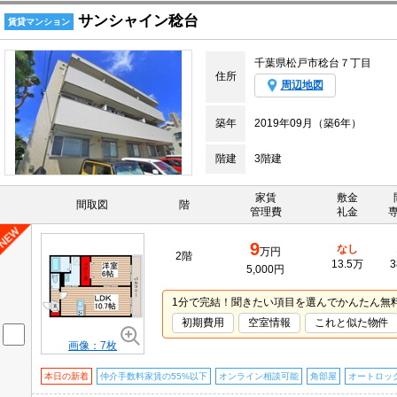
サンシャイン稔台
賃貸マンション
千葉県松戸市稔台７丁目
住所
周辺地図
築年
2019年09月（築6年）
階建
3階建
家賃
敷金
間取図
階
管理費
礼金
9
なし
万円
2階
13.5万
3
5,000円
1分で完結！聞きたい項目を選んでかんたん無
初期費用
空室情報
これと似た物件
画像：7枚
本日の新着
仲介手数料家賃の55%以下
オンライン相談可能
角部屋
オートロッ