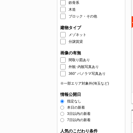
鉄骨系
木造
ブロック・その他
建物タイプ
メゾネット
分譲賃貸
画像の有無
間取り図あり
外観･内観写真あり
360° パノラマ写真あり
※一部エリア対象外(埼玉など)
情報公開日
指定なし
本日の新着
3日以内の新着
7日以内の新着
人気のこだわり条件