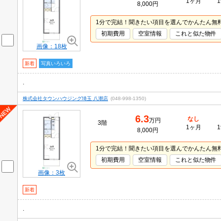
1ヶ月
1
8,000円
1分で完結！聞きたい項目を選んでかんたん無
初期費用
空室情報
これと似た物件
画像：18枚
新着
写真いろいろ
.
株式会社タウンハウジング埼玉 八潮店
(048-998-1350)
6.3
なし
万円
3階
1ヶ月
1
8,000円
1分で完結！聞きたい項目を選んでかんたん無
初期費用
空室情報
これと似た物件
画像：3枚
新着
.