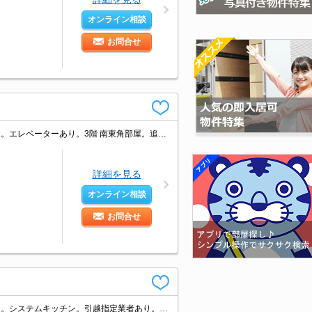
オンライン相談
お問合せ
仲介手数料家賃の0.55ヵ月分。経済的な都市ガス使用。人気のファミリー向け物件。エレベーターあり。3階 南東角部屋。追い焚き機能付きバス。南流山駅～秋葉原駅まで快速で22分。
詳細を見る
オンライン相談
お問合せ
都市ガス使用。エントランスオートロック。宅配ボックスあり。エレベーターあり。システムキッチン。引越指定業者あり。初期費用・家賃カード払い可。南流山駅～秋葉原駅まで快速で22分。