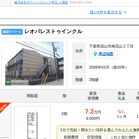
株式会社タウンハウジング埼玉 八潮店
(048-998-1350)
残り4件を表示する
レオパレストゥインクル
賃貸アパート
千葉県流山市南流山２丁目
住所
周辺地図
築年
2006年03月（築20年）
階建
2階建
家賃
敷金
間取図
階
管理費
礼金
7.2
なし
万円
2階
1ヶ月
1
8,000円
1分で完結！聞きたい項目を選んでかんたん無
初期費用
空室情報
これと似た物件