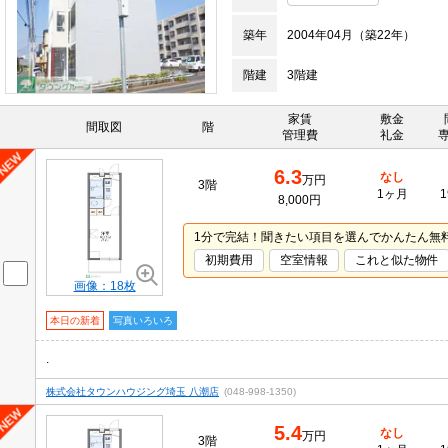
築年
2004年04月（築22年）
階建
3階建
家賃
敷金
間取図
階
管理費
礼金
6.3
なし
万円
3階
1ヶ月
1
8,000円
1分で完結！聞きたい項目を選んでかんたん無
初期費用
空室情報
これと似た物件
画像：18枚
本日の新着
写真いろいろ
.
株式会社タウンハウジング埼玉 八潮店
(048-998-1350)
5.4
なし
万円
3階