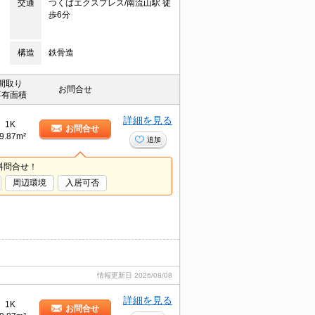
交通
つくばエクスプレス/南流山駅 徒
歩6分
構造
鉄骨造
間取り
お問合せ
専有面積
詳細を見る
1K
お問合せ
9.87m²
追加
料問合せ！
周辺環境
入居可否
情報更新日
2026/08/08
詳細を見る
1K
お問合せ