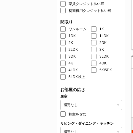
家賃クレジット払い可
初期費用クレジット払い可
間取り
ワンルーム
1K
1DK
1LDK
2K
2DK
2LDK
3K
3DK
3LDK
4K
4DK
4LDK
5K/5DK
5LDK以上
お部屋の広さ
居室
和室を含む
リビング・ダイニング・キッチン