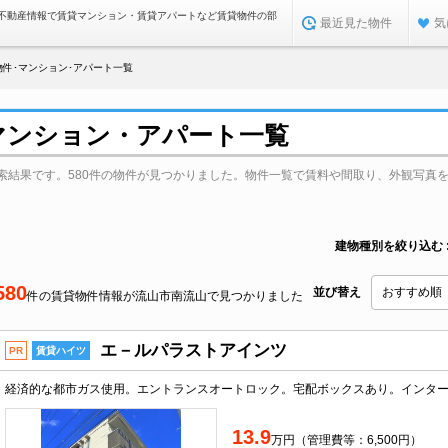
不動産情報で賃貸マンション・賃貸アパートなど賃貸物件の部
最近見た物件
気
件･マンション･アパート一覧
マンション・アパート一覧
索結果です。580件の物件が見つかりました。物件一覧で賃料や間取り、外観写真
建物種別を絞り込む
580
並び替え
件の賃貸物件情報が流山市南流山で見つかりました
エ－ルパラストアインツ
PR
賃貸ハイツ
13.9
万円（管理費等：6,500円）