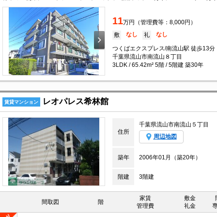
11
万円（管理費等：8,000円）
なし
なし
敷
礼
つくばエクスプレス/南流山駅 徒歩13分
千葉県流山市南流山８丁目
3LDK / 65.42m² 5階 / 5階建 築30年
レオパレス希林館
賃貸マンション
千葉県流山市南流山５丁目
住所
周辺地図
築年
2006年01月（築20年）
階建
3階建
家賃
敷金
間取図
階
管理費
礼金