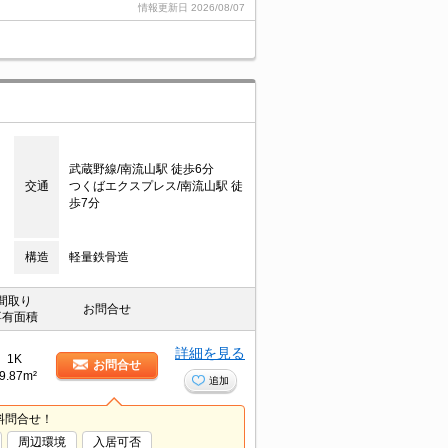
情報更新日
2026/08/07
武蔵野線/南流山駅 徒歩6分
交通
つくばエクスプレス/南流山駅 徒
歩7分
構造
軽量鉄骨造
間取り
お問合せ
専有面積
詳細を見る
1K
お問合せ
9.87m²
追加
料問合せ！
周辺環境
入居可否