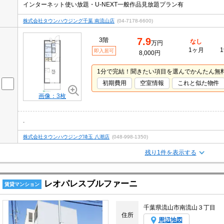
インターネット使い放題・U-NEXT一般作品見放題プラン有
株式会社タウンハウジング千葉 南流山店
(04-7178-6600)
7.9
3階
なし
万円
1ヶ月
1
即入居可
8,000円
1分で完結！聞きたい項目を選んでかんたん無
初期費用
空室情報
これと似た物件
画像：3枚
.
株式会社タウンハウジング埼玉 八潮店
(048-998-1350)
残り1件を表示する
レオパレスブルファーニ
賃貸マンション
千葉県流山市南流山３丁目
住所
周辺地図