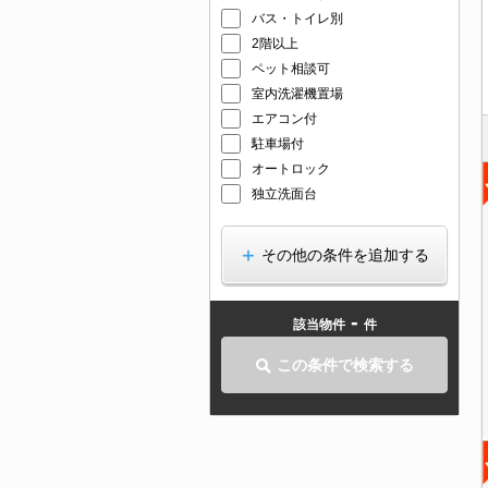
バス・トイレ別
2階以上
ペット相談可
室内洗濯機置場
エアコン付
駐車場付
オートロック
独立洗面台
その他の条件を追加する
-
該当物件
件
この条件で検索する