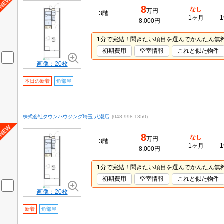
8
なし
万円
3階
1ヶ月
1
8,000円
1分で完結！聞きたい項目を選んでかんたん無
初期費用
空室情報
これと似た物件
画像：20枚
本日の新着
角部屋
.
株式会社タウンハウジング埼玉 八潮店
(048-998-1350)
8
なし
万円
3階
1ヶ月
1
8,000円
1分で完結！聞きたい項目を選んでかんたん無
初期費用
空室情報
これと似た物件
画像：20枚
新着
角部屋