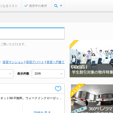
になるリスト
保存中の条件
をご覧いただけます。
賃貸マンション
|
賃貸アパート
|
賃貸一戸建て
表示件数
経済的な都市ガス使用。エントランスオートロック。宅配ボックスあり。インターネットWi-Fi無料。ウォークインクローゼット付き。引越指定業者あり。初期費用・家賃カード払い可。
詳細を見る