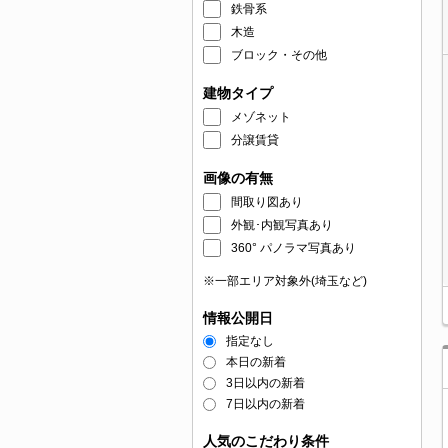
鉄骨系
木造
ブロック・その他
建物タイプ
メゾネット
分譲賃貸
画像の有無
間取り図あり
外観･内観写真あり
360° パノラマ写真あり
※一部エリア対象外(埼玉など)
情報公開日
指定なし
本日の新着
3日以内の新着
7日以内の新着
人気のこだわり条件