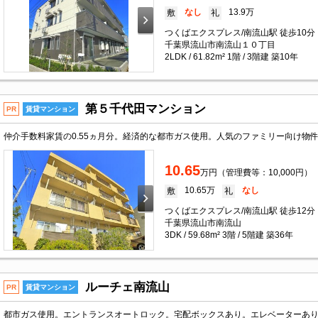
なし
13.9万
敷
礼
つくばエクスプレス/南流山駅 徒歩10分
千葉県流山市南流山１０丁目
2LDK / 61.82m² 1階 / 3階建 築10年
第５千代田マンション
PR
賃貸マンション
10.65
万円（管理費等：10,000円）
10.65万
なし
敷
礼
つくばエクスプレス/南流山駅 徒歩12分
千葉県流山市南流山
3DK / 59.68m² 3階 / 5階建 築36年
ルーチェ南流山
PR
賃貸マンション