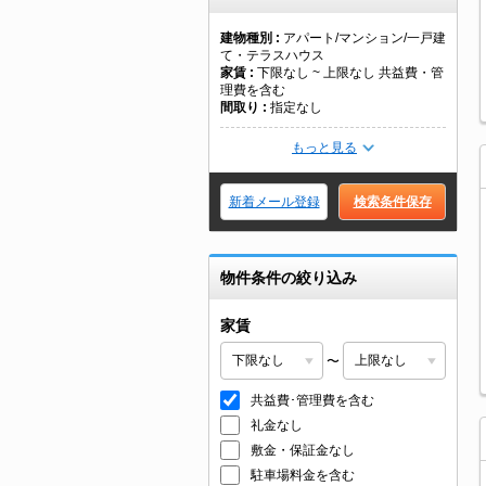
建物種別
アパート/マンション/一戸建
て・テラスハウス
家賃
下限なし ~ 上限なし 共益費・管
理費を含む
間取り
指定なし
もっと見る
新着メール登録
検索条件保存
物件条件の絞り込み
家賃
〜
共益費･管理費を含む
礼金なし
敷金・保証金なし
駐車場料金を含む