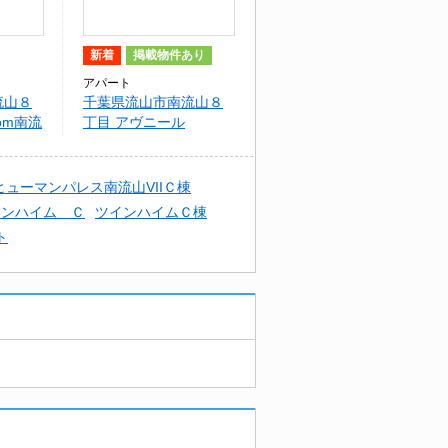
新着
掲載物件あり
アパート
流山８
千葉県流山市南流山８
om南流
丁目 アヴニール
ヒューマンパレス南流山VIIＣ棟
インハイム Ｃ
ツインハイムＣ棟
ト