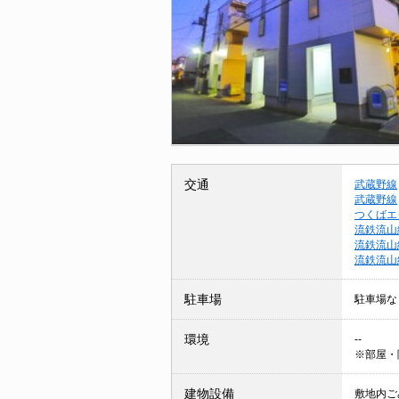
交通
武蔵野線
武蔵野線
つくばエ
流鉄流山
流鉄流山
流鉄流山
駐車場
駐車場な
環境
--
※部屋・
建物設備
敷地内ごみ