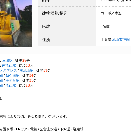
築年
2008年06月 (築18
建物種別/構造
コーポ／木造
階建
3階建
住所
千葉県
流山市
南流
/
三郷駅
徒歩
25
分
/
南流山駅
徒歩
13
分
クスプレス
/
南流山駅
徒歩
13
分
線
/
鰭ケ崎駅
徒歩
24
分
線
/
平和台駅
徒歩
25
分
線
/
流山駅
徒歩
28
分
し
階数により設備が異なる場合がございます。
置き場 / LPガス / 電気 / 公営上水道 / 下水道 / 駐輪場