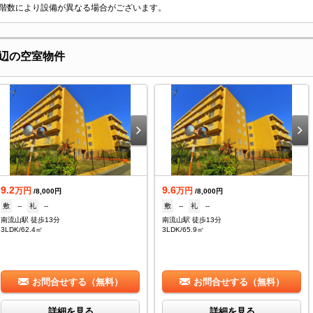
階数により設備が異なる場合がございます。
辺の空室物件
9.2
9.6
万円
万円
/8,000円
/8,000円
敷
--
礼
--
敷
--
礼
--
南流山駅 徒歩13分
南流山駅 徒歩13分
3LDK/62.4㎡
3LDK/65.9㎡
お問合せする（無料）
お問合せする（無料）
詳細を見る
詳細を見る