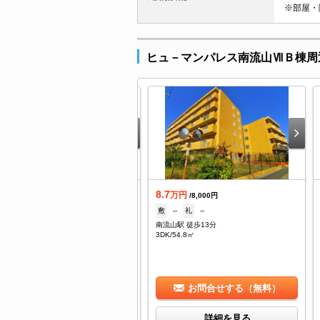
※部屋・
ヒュ－マンパレス南流山ⅦＢ棟周
0.3
8.7
万円
万円
/6,000円
/8,000円
1ヶ月
礼
--
敷
--
礼
--
流山駅 徒歩12分
南流山駅 徒歩13分
K/58.59㎡
3DK/54.8㎡
お問合せする（無料）
お問合せする（無料）
詳細を見る
詳細を見る