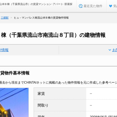
山ⅦＢ棟（千葉県流山市）の賃貸マンション･アパート･部屋探
最近見た物件
気
三郷駅
ヒュ－マンパレス南流山ⅦＢ棟の賃貸物件情報
Ｂ棟（千葉県流山市南流山８丁目）の建物情報
件情報
お
賃貸物件基本情報
去から現在までCHINTAIネットに掲載のあった物件情報を元に作成した参考ペー
家賃
--
間取り
--