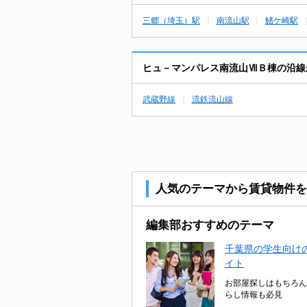
三郷（埼玉）駅
南流山駅
鰭ケ崎駅
ヒュ－マンパレス南流山ⅦＢ棟の沿線
武蔵野線
流鉄流山線
人気のテーマから賃貸物件を
編集部おすすめのテーマ
千葉県の学生向けの
イト
お部屋探しはもちろん
らし情報も必見