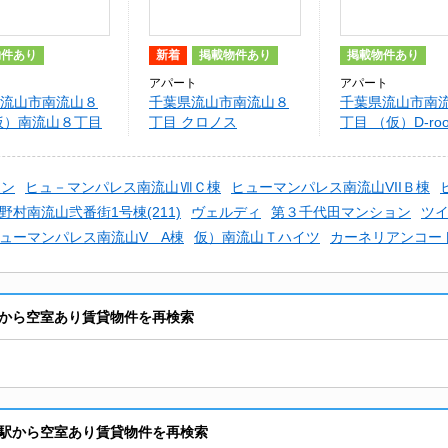
物件あり
新着
掲載物件あり
掲載物件あり
アパート
アパート
流山市南流山８
千葉県流山市南流山８
千葉県流山市南
仮）南流山８丁目
丁目 クロノス
丁目 （仮）D-ro
計画
山8丁目
ョン
ヒュ－マンパレス南流山ⅦＣ棟
ヒューマンパレス南流山VIIＢ棟
ﾌﾟ野村南流山弐番街1号棟(211)
ヴェルディ
第３千代田マンション
ツ
ューマンパレス南流山V A棟
仮）南流山Ｔハイツ
カーネリアンコー
から空室あり賃貸物件を再検索
駅から空室あり賃貸物件を再検索