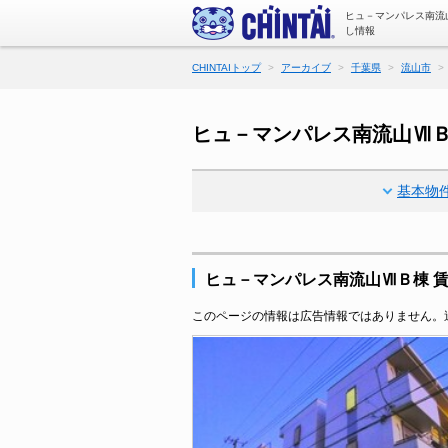
ヒュ－マンパレス南流
し情報
CHINTAIトップ
アーカイブ
千葉県
流山市
ヒュ－マンパレス南流山Ⅶ
基本物
ヒュ－マンパレス南流山ⅦＢ棟 
このページの情報は広告情報ではありません。過