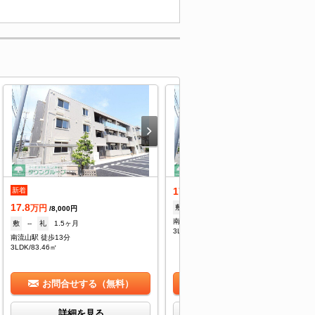
17.8
新着
万円
/8,000円
17.8
敷
--
礼
1.5ヶ月
万円
/8,000円
南流山駅 徒歩13分
敷
--
礼
1.5ヶ月
3LDK/83.46㎡
南流山駅 徒歩13分
3LDK/83.46㎡
お問合せする（無料）
お問合せする（無料）
詳細を見る
詳細を見る