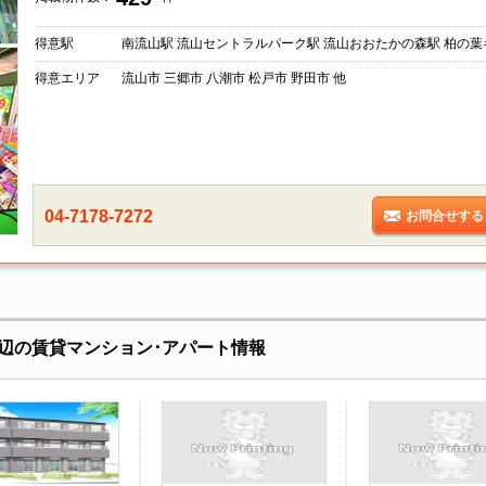
得意駅
南流山駅 流山セントラルパーク駅 流山おおたかの森駅 柏の葉
得意エリア
流山市 三郷市 八潮市 松戸市 野田市 他
04-7178-7272
お問合せする
辺の賃貸マンション･アパート情報