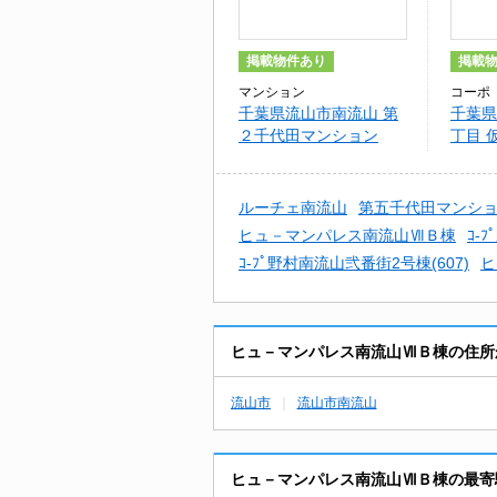
掲載物件あり
掲載
マンション
コーポ
千葉県流山市南流山 第
千葉県
２千代田マンション
丁目 
Ⅱ新築
ルーチェ南流山
第五千代田マンシ
ヒュ－マンパレス南流山ⅦＢ棟
ｺ-
ｺ-ﾌﾟ野村南流山弐番街2号棟(607)
ヒ
ヒュ－マンパレス南流山ⅦＢ棟の住所
流山市
流山市南流山
ヒュ－マンパレス南流山ⅦＢ棟の最寄