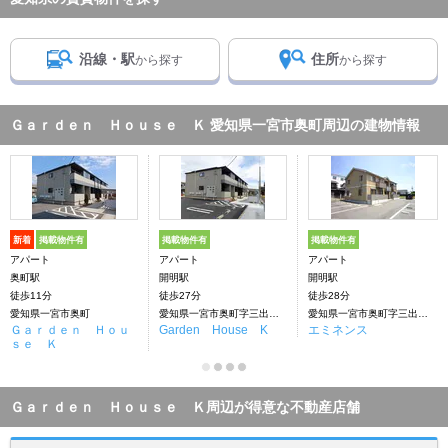
沿線・駅
住所
から探す
から探す
Ｇａｒｄｅｎ Ｈｏｕｓｅ Ｋ 愛知県一宮市奥町周辺の建物情報
新着
掲載物件有
掲載物件有
掲載物件有
アパート
アパート
アパート
奥町駅
開明駅
開明駅
徒歩11分
徒歩27分
徒歩28分
愛知県一宮市奥町
愛知県一宮市奥町字三出西丁目
愛知県一宮市奥町字三出西丁目
Ｇａｒｄｅｎ Ｈｏｕ
Garden House K
エミネンス
ｓｅ Ｋ
Ｇａｒｄｅｎ Ｈｏｕｓｅ Ｋ周辺が得意な不動産店舗