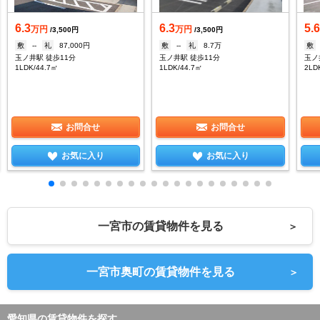
6.3
6.3
5.
万円
万円
/3,500円
/3,500円
敷
--
礼
87,000円
敷
--
礼
8.7万
敷
玉ノ井駅 徒歩11分
玉ノ井駅 徒歩11分
玉ノ
1LDK/44.7㎡
1LDK/44.7㎡
2LD
お問合せ
お問合せ
お気に入り
お気に入り
一宮市の賃貸物件を見る
＞
一宮市奥町の賃貸物件を見る
＞
愛知県の賃貸物件を探す