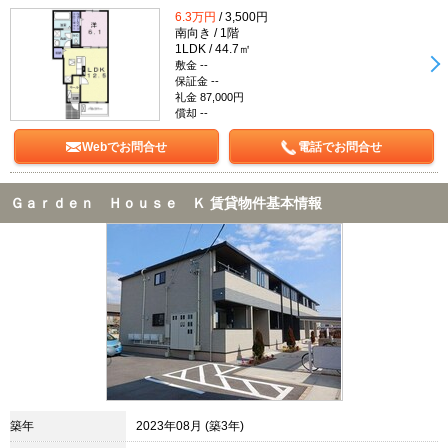
6.3万円
/ 3,500円
南向き / 1階
1LDK / 44.7㎡
敷金 --
保証金 --
礼金 87,000円
償却 --
Webでお問合せ
電話でお問合せ
Ｇａｒｄｅｎ Ｈｏｕｓｅ Ｋ 賃貸物件基本情報
築年
2023年08月 (築3年)