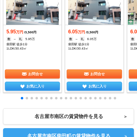
5.95
6.05
6.
万円
万円
/3,500円
/3,500円
敷
--
礼
5.95万
敷
--
礼
6.05万
敷
柴田駅 徒歩1分
柴田駅 徒歩1分
柴田
1LDK/30.43㎡
1LDK/30.43㎡
1LD
お問合せ
お問合せ
お気に入り
お気に入り
名古屋市南区の賃貸物件を見る
＞
名古屋市南区柴田町の賃貸物件を見る
＞