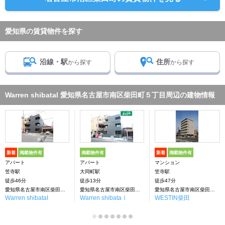
愛知県の賃貸物件を探す
沿線・駅
住所
から探す
から探す
Warren shibataI 愛知県名古屋市南区柴田町５丁目周辺の建物情報
新着
掲載物件有
掲載物件有
新着
掲載物件有
アパート
アパート
マンション
笠寺駅
大同町駅
笠寺駅
徒歩46分
徒歩13分
徒歩47分
愛知県名古屋市南区柴田町５丁目
愛知県名古屋市南区柴田町５丁目
愛知県名古屋市南区柴田本通４丁目
Warren shibataI
Warren shibataⅠ
WESTIN柴田