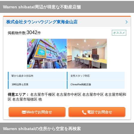
Warren shibataI周辺が得意な不動産店舗
株式会社タウンハウジング東海金山店
3042
掲載物件数:
件
オススメ
駅から徒歩３分以内
女性スタッフ対応
19時以降も営業
ChintaiNet掲載店舗
得意エリア：
名古屋市千種区 名古屋市中村区 名古屋市中区 名古屋市昭和
区 名古屋市瑞穂区 他
Webでお問合せ
電話でお問合せ
Warren shibataIの住所から空室を再検索