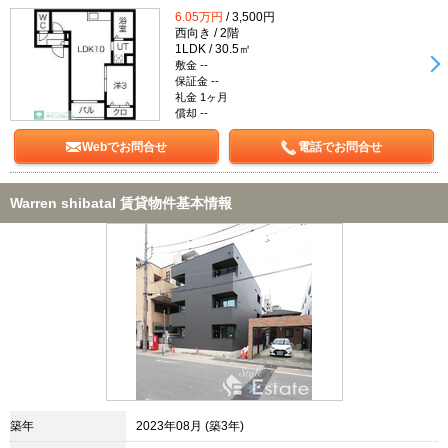
6.05万円
/ 3,500円
西向き / 2階
1LDK / 30.5㎡
敷金 --
保証金 --
礼金 1ヶ月
償却 --
Webでお問合せ
電話でお問合せ
Warren shibataI 賃貸物件基本情報
築年
2023年08月 (築3年)