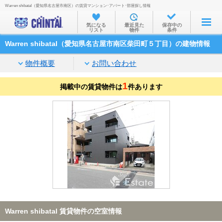
Warren shibataI（愛知県名古屋市南区）の賃貸マンション･アパート･部屋探し情報
お部屋を探す
気になる
最近見た
保存中の
リスト
物件
条件
沿線・駅から
Warren shibataI（愛知県名古屋市南区柴田町５丁目）の建物情報
住所から
物件概要
お問い合わせ
家賃相場から
1
掲載中の賃貸物件は
通勤通学時間から
件あります
物件特集から
不動産会社から
TOP
Warren shibataI 賃貸物件の空室情報