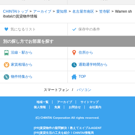
CHINTAIトップ
アーカイブ
愛知県
名古屋市南区
笠寺駅
Warren sh
ibataIの賃貸物件情報
気になるリスト
保存中の条件
別の探し方でお部屋を探す
沿線・駅から
住所から
家賃相場から
通勤通学時間から
物件特集から
TOP
スマートフォン
パソコン
地域一覧
アーカイブ
サイトマップ
個人情報
免責
お問合せ
会社案内
(C) CHINTAI Corporation All rights reserved.
[PR]賃貸物件の疑問解決！教えてエイブルAGENT
[PR]賃貸生活の工夫を紹介！CHINTAI情報局