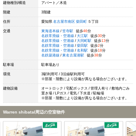
建物種別/構造
アパート／木造
階建
3階建
住所
愛知県
名古屋市南区
柴田町
５丁目
交通
東海道本線
/
笠寺駅
徒歩
46
分
名鉄常滑線・空港線
/
大江駅
徒歩
30
分
名鉄常滑線・空港線
/
大同町駅
徒歩
13
分
名鉄常滑線・空港線
/
柴田駅
徒歩
2
分
名鉄常滑線・空港線
/
名和駅
徒歩
18
分
名鉄築港線
/
東名古屋港駅
徒歩
38
分
駐車場
駐車場あり
環境
3駅利用可 / 3沿線駅利用可
※部屋・階数により設備が異なる場合がございます。
建物設備
オートロック / 宅配ボックス / 管理人有り / 敷地内ごみ
置き場 / LPガス / 電気 / 下水道 / 駐輪場
※部屋・階数により設備が異なる場合がございます。
Warren shibataI周辺の空室物件