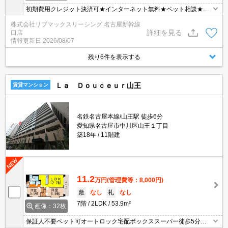
初期費用クレジット決済可★インターネット無料★ペット相談★
「大須観音」「東別院」駅徒歩圏内☆オートロック、宅配ボック
株式会社リブマックスリーシング 名古屋新幹線
ス、浴室乾燥機など設備充実の分譲賃貸マンション♪
詳細を見る
口店
情報更新日
2026/08/07
残り6件を表示する
Ｌａ Ｄｏｕｃｅｕｒ山王
賃貸マンション
名鉄名古屋本線/山王駅 徒歩6分
愛知県名古屋市中川区山王１丁目
築18年
11階建
11.2
万円
(管理費等：8,000円)
敷
なし
礼
なし
7階
2LDK
53.9m²
画像：32枚
保証人不要ペット可オートロック宅配ボックススーパー徒歩5分コ