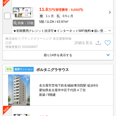
11.6
万円
(管理費等：9,000円)
敷
1ヶ月
礼
0.5ヶ月
5階
1LDK
43.97m²
画像：25枚
★初期費用クレジット決済可★インターネットWiFi無料★追い焚き
機能など設備充実♪コンビニやドラックストアが近くにあって便利な
株式会社リブマックスリーシング 名古屋新幹線
立地です！ オンライン内見・WEB契約等、ご来店なしでご契約可能
詳細を見る
口店
です！
情報更新日
2026/08/07
残り14件を表示する
ポルタニグラサウス
新築
賃貸マンション
名古屋市営地下鉄名城線/東別院駅 徒歩8分
愛知県名古屋市中区千代田４丁目
新築
9階建