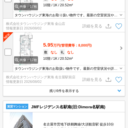
10階
1K
20.52m²
画像：17枚
タウンハウジング東海のお取り扱い物件です。最新の空室状況やの
詳細などお気軽にお問い合わせ下さい。
株式会社タウンハウジング東海 金山店
詳細を見る
情報更新日
2026/08/02
5.95
万円
(管理費等：8,000円)
敷
なし
礼
なし
10階
1K
20.52m²
画像：17枚
タウンハウジング東海のお取扱い物件です。最新の空室状況や詳細
などお気軽にお問い合わせください。
株式会社タウンハウジング東海 名古屋駅前店
詳細を見る
情報更新日
2026/08/02
残り6件を表示する
JMFレジデンス名駅南(旧:Dimora名駅南)
賃貸マンション
名古屋市営地下鉄鶴舞線/大須観音駅 徒歩10分