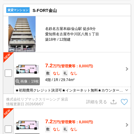
S-FORT金山
賃貸マンション
名鉄名古屋本線/金山駅 徒歩9分
愛知県名古屋市中川区八熊１丁目
築18年
12階建
7.2
万円
(管理費等：8,000円)
敷
なし
礼
なし
4階
1R
29.74m²
画像：19枚
★初期費用クレジット決済可★インターネット無料★カウンターキ
ッチンタイプの１R♪ その他：カギ交換費用 退去時 36,300円、室内
株式会社リブマックスリーシング 栄店
清掃費用 退去時 38,500円、エアコンクリーニング代 退去時 17,600
詳細を見る
情報更新日
2026/08/07
円 ※1台当たり
7.2
万円
(管理費等：8,000円)
敷
なし
礼
なし