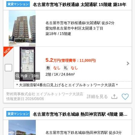
名古屋市営地下鉄桜通線 太閤通駅 15階建 築18年
賃貸マンション
名古屋市営地下鉄桜通線/太閤通駅 徒歩2分
愛知県名古屋市中村区太閤通３丁目
築18年
15階建
5.2
万円
(管理費等：11,000円)
敷
なし
礼
なし
2階
1K
24.84m²
画像：19枚
＊大須観音駅4番出口見上げるとエイブルネットワーク大須店＊
野村商事株式会社 エイブルネットワーク大須店
詳細を見る
情報更新日
2026/08/06
名古屋市営地下鉄名城線 熱田神宮西駅 4階建 築39年
賃貸マンション
名古屋市営地下鉄名城線/熱田神宮西駅 徒歩3分