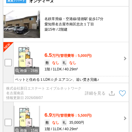
オンディーヌ
賃貸アパート
名鉄常滑線・空港線/道徳駅 徒歩17分
愛知県名古屋市南区忠次１丁目
築15年
2階建
6.5
万円
(管理費等：5,000円)
敷
なし
礼
なし
1階
1LDK
40.29m²
画像：28枚
ペットと住める１LDK☆彡 エアコン、追い焚き完備♪
株式会社新日エステート エイブルネットワーク
詳細を見る
名古屋南店
情報更新日
2026/08/07
6.9
万円
(管理費等：5,500円)
敷
なし
礼
35,000円
1階
1LDK
40.29m²
画像：15枚