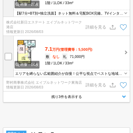
1階
1LDK
33m²
画像：27枚
【駅7分×BT別×独立洗面】ネット無料＆宅配BOX完備。TVインター
ホン・オートロックなど充実しているので安心して生活できます。
株式会社新日エステート エイブルネットワーク
室内設備は洗面所独立・浴室乾燥機など充実した設備を備え付けて
詳細を見る
港店
います。ペットがお好きな方にうれしい、ペット相談可の物件で
情報更新日
2026/08/03
す。
7.1
万円
(管理費等：5,500円)
敷
なし
礼
71,000円
1階
1LDK
33m²
画像：14枚
エリアを縛らない広範囲紹介が自慢！公平な視点でベストな地域を
ご提案します。現地集合・オンライン対応！
野村商事株式会社 エイブルネットワーク東海店
詳細を見る
情報更新日
2026/08/03
残り3件を表示する