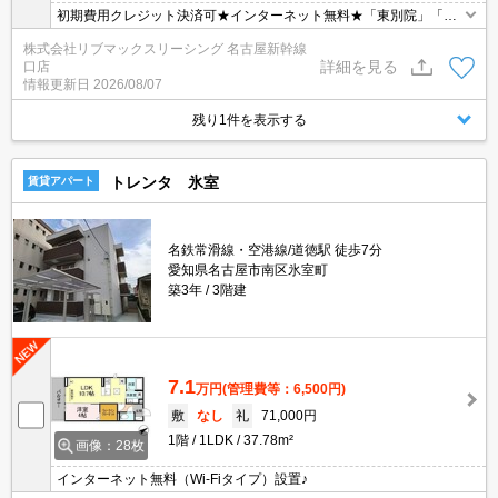
初期費用クレジット決済可★インターネット無料★「東別院」「鶴
舞」「金山」駅徒歩圏内☆
株式会社リブマックスリーシング 名古屋新幹線
詳細を見る
口店
情報更新日
2026/08/07
残り1件を表示する
トレンタ 氷室
賃貸アパート
名鉄常滑線・空港線/道徳駅 徒歩7分
愛知県名古屋市南区氷室町
築3年
3階建
7.1
万円
(管理費等：6,500円)
敷
なし
礼
71,000円
1階
1LDK
37.78m²
画像：28枚
インターネット無料（Wi-Fiタイプ）設置♪