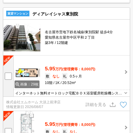
ディアレイシャス東別院
賃貸マンション
名古屋市営地下鉄名城線/東別院駅 徒歩4分
愛知県名古屋市中区平和２丁目
築3年
12階建
5.95
万円
(管理費等：8,000円)
敷
なし
礼
0.5ヶ月
10階
1K
20.52m²
画像：29枚
インターネット無料オートロック宅配ＢＯＸ浴室暖房乾燥機システ
ムキッチンガス2口
株式会社エムホーム 大須上前津店
詳細を見る
情報更新日
2026/08/07
5.95
万円
(管理費等：8,000円)
敷
なし
礼
なし