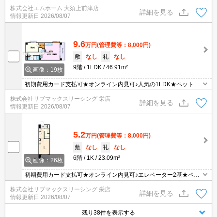
ンビニ徒歩2分
株式会社エムホーム 大須上前津店
詳細を見る
情報更新日
2026/08/07
9.6
万円
(管理費等：8,000円)
敷
なし
礼
なし
9階
1LDK
46.91m²
画像：19枚
初期費用カード支払可★オンライン内見可♪人気の1LDK★ペット相
談★エレベーター2基
株式会社リブマックスリーシング 栄店
詳細を見る
情報更新日
2026/08/07
5.2
万円
(管理費等：8,000円)
敷
なし
礼
なし
6階
1K
23.09m²
画像：26枚
初期費用カード支払可★オンライン内見可♪エレベーター2基★ペッ
ト飼育（小型犬・猫）可★スーパーやコンビニ等徒歩圏内にあり便
株式会社リブマックスリーシング 栄店
利な立地です♪
詳細を見る
情報更新日
2026/08/07
残り38件を表示する