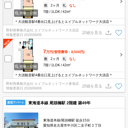
敷
2ヶ月
礼
なし
7階
1LDK
42m²
画像：10枚
＊大須観音駅4番出口見上げるとエイブルネットワーク大須店＊
野村商事株式会社 エイブルネットワーク大須店
詳細を見る
情報更新日
2026/08/06
7
万円
(管理費等：8,500円)
敷
2ヶ月
礼
なし
7階
1LDK
42m²
画像：10枚
＊大須観音駅4番出口見上げるとエイブルネットワーク大須店＊
野村商事株式会社 エイブルネットワーク東海店
詳細を見る
情報更新日
2026/08/06
東海道本線 尾頭橋駅 2階建 築49年
賃貸アパート
東海道本線/尾頭橋駅 徒歩15分
愛知県名古屋市中川区二女子町２丁目