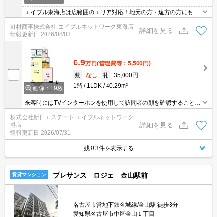
エイブル東海店は広範囲のエリア対応！地元の方・遠方の方にも公
平な視点で提案♪見るだけ・オンライン可！
野村商事株式会社 エイブルネットワーク東海店
詳細を見る
情報更新日
2026/08/03
6.9
万円
(管理費等：5,500円)
敷
なし
礼
35,000円
1階
1LDK
40.29m²
画像：19枚
来客時にはTVインターホンを使用して訪問者の顔を確認することが
できます。荷物の受け取りに時間指定をしていればその時間に拘束
株式会社新日エステート エイブルネットワーク
されてしまいますが、宅配ボックスがあるので時間を気にする必要
詳細を見る
港店
がなくなります。忙しい朝でも鏡を見ながらサッと身支度を整える
情報更新日
2026/07/31
ことができる洗面化粧台があります。駐輪場が利用可能な物件で
す。
残り3件を表示する
プレサンス ロジェ 金山駅前
賃貸マンション
名古屋市営地下鉄名城線/金山駅 徒歩3分
愛知県名古屋市中区金山１丁目