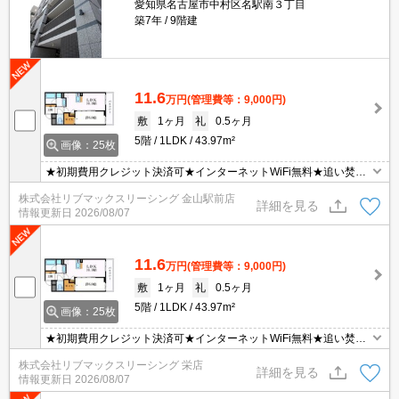
愛知県名古屋市中村区名駅南３丁目
築7年
9階建
11.6
万円
(管理費等：9,000円)
敷
1ヶ月
礼
0.5ヶ月
5階
1LDK
43.97m²
画像：25枚
★初期費用クレジット決済可★インターネットWiFi無料★追い焚き
機能など設備充実♪コンビニやドラックストアが近くにあって便利な
株式会社リブマックスリーシング 金山駅前店
立地です！ オンライン内見・WEB契約等、ご来店なしでご契約可能
詳細を見る
情報更新日
2026/08/07
です！
11.6
万円
(管理費等：9,000円)
敷
1ヶ月
礼
0.5ヶ月
5階
1LDK
43.97m²
画像：25枚
★初期費用クレジット決済可★インターネットWiFi無料★追い焚き
機能など設備充実♪コンビニやドラックストアが近くにあって便利な
株式会社リブマックスリーシング 栄店
立地です！ オンライン内見・WEB契約等、ご来店なしでご契約可能
詳細を見る
情報更新日
2026/08/07
です！