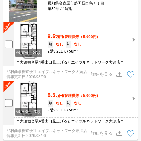
愛知県名古屋市熱田区白鳥１丁目
築39年
4階建
8.5
万円
(管理費等：5,000円)
敷
なし
礼
なし
2階
2LDK
58m²
画像：20枚
＊大須観音駅4番出口見上げるとエイブルネットワーク大須店＊
野村商事株式会社 エイブルネットワーク大須店
詳細を見る
情報更新日
2026/08/06
8.5
万円
(管理費等：5,000円)
敷
なし
礼
なし
2階
2LDK
58m²
画像：20枚
＊大須観音駅4番出口見上げるとエイブルネットワーク大須店＊
野村商事株式会社 エイブルネットワーク東海店
詳細を見る
情報更新日
2026/08/06