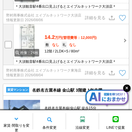
＊大須観音駅4番出口見上げるとエイブルネットワーク大須店＊
野村商事株式会社 エイブルネットワーク大須店
詳細を見る
情報更新日
2026/08/06
14.2
万円
(管理費等：12,000円)
敷
なし
礼
なし
12階
2LDK+S
80m²
画像：24枚
＊大須観音駅4番出口見上げるとエイブルネットワーク大須店＊
野村商事株式会社 エイブルネットワーク東海店
詳細を見る
情報更新日
2026/08/04
名鉄名古屋本線 金山駅 3階建 1年未満
賃貸マンション
名鉄名古屋本線/金山駅 徒歩15分
愛知県名古屋市昭和区福江２丁目
1年未満
3階建
家賃·間取りを変
条件変更
沿線変更
LINEで提案
更