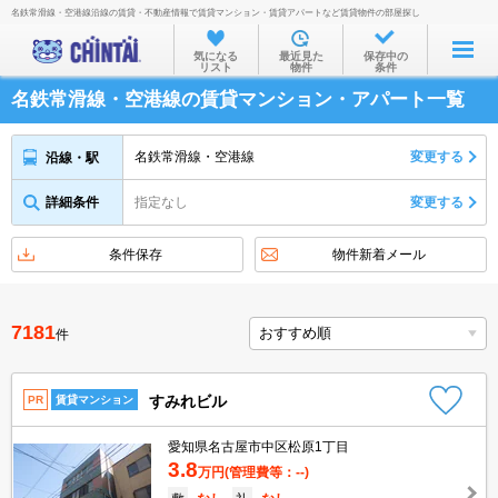
名鉄常滑線・空港線沿線の賃貸・不動産情報で賃貸マンション・賃貸アパートなど賃貸物件の部屋探し
お部屋を探す
気になる
最近見た
保存中の
リスト
物件
条件
沿線・駅から
名鉄常滑線・空港線の賃貸マンション・アパート一覧
住所から
家賃相場から
名鉄常滑線・空港線
変更する
沿線・駅
通勤通学時間から
詳細条件
指定なし
変更する
物件特集から
条件保存
物件新着メール
不動産会社から
TOP
7181
件
すみれビル
PR
賃貸マンション
愛知県名古屋市中区松原1丁目
3.8
万円
(管理費等：--)