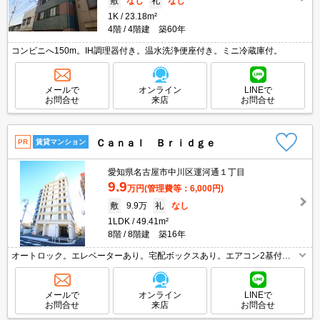
敷
なし
礼
なし
1K
23.18m²
4階
4階建 築60年
コンビニへ150m。IH調理器付き。温水洗浄便座付き。ミニ冷蔵庫付。
メールで
オンライン
LINEで
お問合せ
来店
お問合せ
Ｃａｎａｌ Ｂｒｉｄｇｅ
PR
賃貸マンション
愛知県名古屋市中川区運河通１丁目
9.9
万円
(管理費等：6,000円)
敷
9.9万
礼
なし
1LDK
49.41m²
8階
8階建 築16年
オートロック。エレベーターあり。宅配ボックスあり。エアコン2基付
き。
メールで
オンライン
LINEで
お問合せ
来店
お問合せ