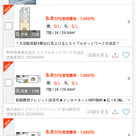
6.8
万円
(管理費等：7,000円)
敷
なし
礼
なし
7階
1K
29.44m²
画像：21枚
＊大須観音駅4番出口見上げるとエイブルネットワーク大須店＊
野村商事株式会社 エイブルネットワーク大須店
詳細を見る
情報更新日
2026/08/06
6.8
万円
(管理費等：7,000円)
敷
なし
礼
なし
7階
1K
29.44m²
画像：15枚
初期費用クレジット決済可★インターネットWiFi無料★広々8.3帖の
1K♪スーパーが徒歩圏内にあって便利な立地です！
株式会社リブマックスリーシング 金山駅前店
詳細を見る
情報更新日
2026/08/01
6.8
万円
(管理費等：7,000円)