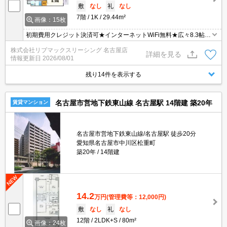
敷
なし
礼
なし
7階
1K
29.44m²
画像：15枚
初期費用クレジット決済可★インターネットWiFi無料★広々8.3帖の
1K♪スーパーが徒歩圏内にあって便利な立地です！
株式会社リブマックスリーシング 名古屋店
詳細を見る
情報更新日
2026/08/01
残り14件を表示する
名古屋市営地下鉄東山線 名古屋駅 14階建 築20年
賃貸マンション
名古屋市営地下鉄東山線/名古屋駅 徒歩20分
愛知県名古屋市中川区松重町
築20年
14階建
14.2
万円
(管理費等：12,000円)
敷
なし
礼
なし
12階
2LDK+S
80m²
画像：24枚