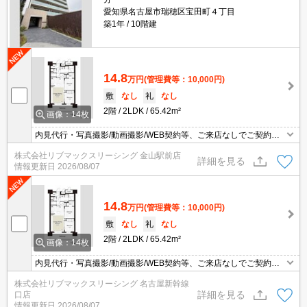
愛知県名古屋市瑞穂区宝田町４丁目
築1年
10階建
14.8
万円
(管理費等：10,000円)
敷
なし
礼
なし
2階
2LDK
65.42m²
画像：14枚
内見代行・写真撮影/動画撮影/WEB契約等、ご来店なしでご契約可
能です。お気軽にご相談下さい。
株式会社リブマックスリーシング 金山駅前店
詳細を見る
情報更新日
2026/08/07
14.8
万円
(管理費等：10,000円)
敷
なし
礼
なし
2階
2LDK
65.42m²
画像：14枚
内見代行・写真撮影/動画撮影/WEB契約等、ご来店なしでご契約可
能です。お気軽にご相談下さい。
株式会社リブマックスリーシング 名古屋新幹線
詳細を見る
口店
情報更新日
2026/08/07