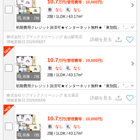
10.7
万円
(管理費等：10,000円)
敷
なし
礼
なし
2階
1LDK
43.17m²
画像：2枚
初期費用クレジット決済可★インターネット無料★「東別院」「鶴
舞」「金山」駅徒歩圏内☆
株式会社リブマックスリーシング 金山駅前店
詳細を見る
情報更新日
2026/08/07
10.7
万円
(管理費等：10,000円)
敷
なし
礼
なし
2階
1LDK
43.17m²
画像：2枚
初期費用クレジット決済可★インターネット無料★「東別院」「鶴
舞」「金山」駅徒歩圏内☆
株式会社リブマックスリーシング 名古屋店
詳細を見る
情報更新日
2026/08/06
10.7
万円
(管理費等：10,000円)
敷
なし
礼
なし
2階
1LDK
43.17m²
画像：2枚