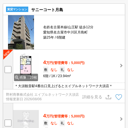
サニーコート月島
賃貸マンション
名鉄名古屋本線/山王駅 徒歩12分
愛知県名古屋市中川区月島町
築25年
6階建
4
万円
(管理費等：5,000円)
敷
なし
礼
なし
6階
1K
23.94m²
画像：20枚
＊大須観音駅4番出口見上げるとエイブルネットワーク大須店＊
野村商事株式会社 エイブルネットワーク大須店
詳細を見る
情報更新日
2026/08/06
4
万円
(管理費等：5,000円)
敷
なし
礼
なし