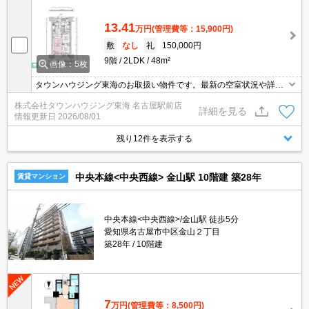
13.41
万円
(管理費等：15,900円)
敷
なし
礼
150,000円
9階
2LDK
48m²
画像：5枚
タウンハウジング東海のお取扱い物件です。最新の空室状況や詳細
などお気軽にお問い合わせください。
株式会社タウンハウジング東海 名古屋駅前店
詳細を見る
情報更新日
2026/08/01
残り12件を表示する
中央本線<中央西線> 金山駅 10階建 築28年
賃貸マンション
中央本線<中央西線>/金山駅 徒歩5分
愛知県名古屋市中区金山２丁目
築28年
10階建
7
万円
(管理費等：8,500円)