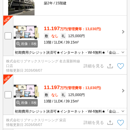
築2年
15階建
11.197
万円
(管理費等：13,030円)
敷
なし
礼
125,000円
13階
1LDK
39.15m²
画像：8枚
初期費用クレジット決済可★インターネット・Wi-fi無料★「金山」
駅徒歩圏内♪オートロック、宅配ボックス、浴室乾燥機、追い焚きな
株式会社リブマックスリーシング 名古屋新幹線
ど設備充実の分譲賃貸マンション♪
詳細を見る
口店
情報更新日
2026/08/07
11.197
万円
(管理費等：13,030円)
敷
なし
礼
125,000円
13階
1LDK
39.15m²
画像：8枚
初期費用クレジット決済可★インターネット・Wi-fi無料★「金山」
駅徒歩圏内♪オートロック、宅配ボックス、浴室乾燥機、追い焚きな
株式会社リブマックスリーシング 栄店
ど設備充実の分譲賃貸マンション♪
詳細を見る
情報更新日
2026/08/07