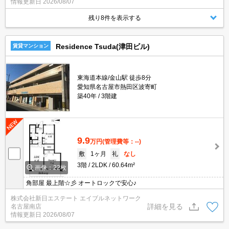
情報更新日
2026/08/07
残り8件を表示する
Residence Tsuda(津田ビル)
賃貸マンション
東海道本線/金山駅 徒歩8分
愛知県名古屋市熱田区波寄町
築40年
3階建
9.9
万円
(管理費等：--)
敷
1ヶ月
礼
なし
3階
2LDK
60.64m²
画像：22枚
角部屋 最上階☆彡 オートロックで安心♪
株式会社新日エステート エイブルネットワーク
詳細を見る
名古屋南店
情報更新日
2026/08/07