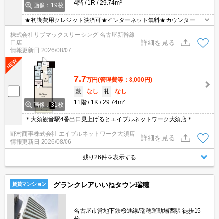
4階
1R
29.74m²
画像：19枚
★初期費用クレジット決済可★インターネット無料★カウンターキ
ッチンタイプの１R♪ その他：カギ交換費用 退去時 36,300円、室内
株式会社リブマックスリーシング 名古屋新幹線
清掃費用 退去時 38,500円、エアコンクリーニング代 退去時 17,600
詳細を見る
口店
円 ※1台当たり
情報更新日
2026/08/07
7.7
万円
(管理費等：8,000円)
敷
なし
礼
なし
11階
1K
29.74m²
画像：31枚
＊大須観音駅4番出口見上げるとエイブルネットワーク大須店＊
野村商事株式会社 エイブルネットワーク大須店
詳細を見る
情報更新日
2026/08/06
残り26件を表示する
グランクレアいいねタウン瑞穂
賃貸マンション
名古屋市営地下鉄桜通線/瑞穂運動場西駅 徒歩15
分