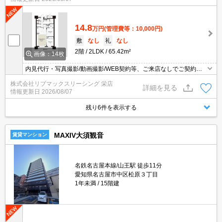
14.8
万円
(管理費等：10,000円)
敷
なし
礼
なし
2階
2LDK
65.42m²
画像：14枚
内見代行・写真撮影/動画撮影/WEB契約等、ご来店なしでご契約可
能です。お気軽にご相談下さい。
株式会社リブマックスリーシング 栄店
詳細を見る
情報更新日
2026/08/07
残り6件を表示する
MAXIV大須観音
賃貸マンション
名鉄名古屋本線/山王駅 徒歩11分
愛知県名古屋市中区松原３丁目
1年未満
15階建