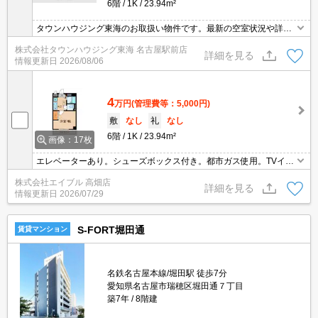
6階
1K
23.94m²
タウンハウジング東海のお取扱い物件です。最新の空室状況や詳細
などお気軽にお問い合わせください。
株式会社タウンハウジング東海 名古屋駅前店
詳細を見る
情報更新日
2026/08/06
4
万円
(管理費等：5,000円)
敷
なし
礼
なし
6階
1K
23.94m²
画像：17枚
エレベーターあり。シューズボックス付き。都市ガス使用。TVイン
ターホン付き。室内洗濯機置場。クローゼット付。サポートシステ
株式会社エイブル 高畑店
ム加入要1,980円/月。町会費月250円。
詳細を見る
情報更新日
2026/07/29
S-FORT堀田通
賃貸マンション
名鉄名古屋本線/堀田駅 徒歩7分
愛知県名古屋市瑞穂区堀田通７丁目
築7年
8階建