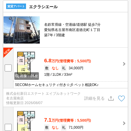
エクラシエール
賃貸アパート
名鉄常滑線・空港線/道徳駅 徒歩7分
愛知県名古屋市南区道徳北町１丁目
築7年
3階建
6.8
万円
(管理費等：5,500円)
敷
なし
礼
34,000円
1階
1LDK
33m²
画像：28枚
SECOMホームセキュリティ付き☆彡 ペット相談OK♪
株式会社新日エステート エイブルネットワーク
詳細を見る
名古屋南店
情報更新日
2026/08/07
7.1
万円
(管理費等：5,500円)
敷
なし
礼
71,000円