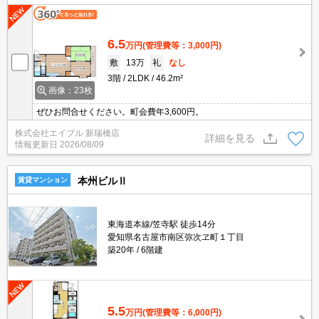
6.5
万円
(管理費等：3,000円)
敷
13万
礼
なし
3階
2LDK
46.2m²
画像：23枚
ぜひお問合せください。町会費年3,600円。
株式会社エイブル 新瑞橋店
詳細を見る
情報更新日
2026/08/09
本州ビルⅡ
賃貸マンション
東海道本線/笠寺駅 徒歩14分
愛知県名古屋市南区弥次ヱ町１丁目
築20年
6階建
5.5
万円
(管理費等：6,000円)