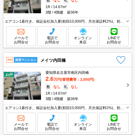
敷
なし
礼
なし
1R
14.67m²
3階
4階建 築36年
エアコン1基付き。保証会社加入要(初回10,000円、月次保証料2%)。初期
費用・家賃カード払い可。クレジットポイント貯まります。引越指定業者
あり。
メールで
電話で
オンライン
LINEで
お問合せ
お問合せ
来店
お問合せ
メイツ内田橋
PR
賃貸マンション
愛知県名古屋市南区内田橋
2.6
万円
(管理費等：2,000円)
敷
なし
礼
なし
1R
14.67m²
3階
4階建 築36年
エアコン1基付き。保証会社加入要(初回10,000円、月次保証料2%)。初期
費用・家賃カード払い可。クレジットポイント貯まります。引越指定業者
あり。
メールで
電話で
オンライン
LINEで
お問合せ
お問合せ
来店
お問合せ