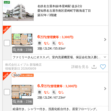
名鉄名古屋本線/本星崎駅 徒歩2分
愛知県名古屋市南区星崎町字殿海道丁目
築32年
3階建
6
万円
(管理費等：3,300円)
敷
なし
礼
なし
3階
2LDK
55.83m²
画像：23枚
ファミリーさんにオススメ!。室内洗濯機置場。保証会社加入要(初
回22,000円、月次保証料2.2%)。バス・トイレ別。クローゼット
株式会社エイブル 新瑞橋店
付。
詳細を見る
情報更新日
2026/08/09
6.9
万円
(管理費等：3,300円)
敷
なし
礼
なし
2階
2LDK
67.23m²
画像：23枚
給湯付き。シャワー付き。洗面化粧台付き。居室フローリング。