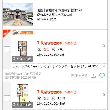
名鉄名古屋本線/本星崎駅 徒歩12分
愛知県名古屋市南区砂口町
築17年
2階建
7.6
万円
(管理費等：5,000円)
敷
なし
礼
7.6万
1階
1LDK
50.43m²
画像：23枚
大和ハウスのＤ-room。ウォークインクローゼット付き。ALSOKセ
キュリティー付き。シャッター式雨戸付き。振り分けタイプの使い
株式会社エイブル 新瑞橋店
やすい間取り。光インターネット無料使い放題最大2Gbps。
詳細を見る
情報更新日
2026/08/09
7.6
万円
(管理費等：5,000円)
敷
なし
礼
1ヶ月
1階
1LDK
50.43m²
画像：18枚