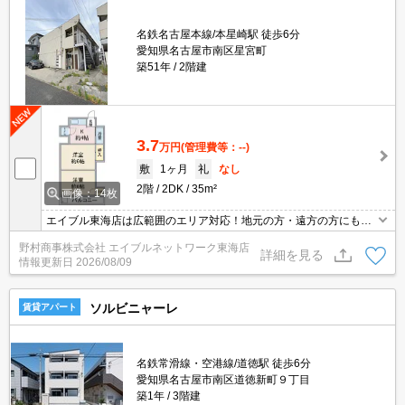
名鉄名古屋本線/本星崎駅 徒歩6分
愛知県名古屋市南区星宮町
築51年
2階建
3.7
万円
(管理費等：--)
敷
1ヶ月
礼
なし
2階
2DK
35m²
画像：14枚
エイブル東海店は広範囲のエリア対応！地元の方・遠方の方にも公
平な視点で提案♪見るだけ・オンライン可！
野村商事株式会社 エイブルネットワーク東海店
詳細を見る
情報更新日
2026/08/09
ソルビニャーレ
賃貸アパート
名鉄常滑線・空港線/道徳駅 徒歩6分
愛知県名古屋市南区道徳新町９丁目
築1年
3階建