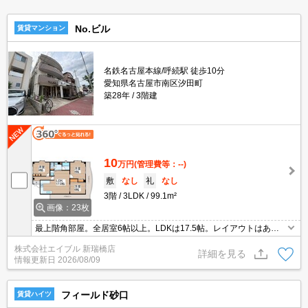
No.ビル
賃貸マンション
名鉄名古屋本線/呼続駅 徒歩10分
愛知県名古屋市南区汐田町
築28年
3階建
10
万円
(管理費等：--)
敷
なし
礼
なし
3階
3LDK
99.1m²
画像：23枚
最上階角部屋。全居室6帖以上。LDKは17.5帖。レイアウトはあな
た次第。システムキッチンをお好みの方に。浴室乾燥機付。追い焚
株式会社エイブル 新瑞橋店
き機能付きバス。
詳細を見る
情報更新日
2026/08/09
フィールド砂口
賃貸ハイツ