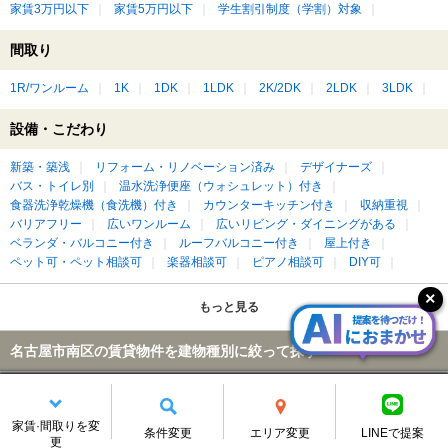
家賃3万円以下
家賃5万円以下
学生割引制度（学割）対象
間取り
1R/ワンルーム
1K
1DK
1LDK
2K/2DK
2LDK
3LDK
設備・こだわり
新築・築浅
リフォーム・リノベーション済み
デザイナーズ
バス・トイレ別
温水洗浄便座（ウォシュレット）付き
食器洗浄乾燥機（食洗機）付き
カウンターキッチン付き
収納重視
バリアフリー
広いワンルーム
広いリビング・ダイニングがある
ベランダ・バルコニー付き
ルーフバルコニー付き
屋上付き
ペット可・ペット相談可
楽器相談可
ピアノ相談可
DIY可
もっと見る
名古屋市南区の賃貸物件を建物種別に絞って探す
アパート
家賃·間取りを変
条件変更
エリア変更
LINEで提案
更