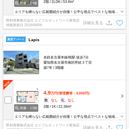
2階
2LDK
53.8m²
画像：24枚
エリアを縛らない広範囲紹介が自慢！公平な視点でベストな地域を
ご提案します。現地集合・オンライン対応！
野村商事株式会社 エイブルネットワーク東海店
詳細を見る
情報更新日
2026/08/08
Lapis
賃貸アパート
名鉄名古屋本線/桜駅 徒歩7分
愛知県名古屋市南区呼続３丁目
築7年
3階建
4.9
万円
(管理費等：4,000円)
敷
なし
礼
なし
2階
1K
22.38m²
画像：13枚
エリアを縛らない広範囲紹介が自慢！公平な視点でベストな地域を
ご提案します。現地集合・オンライン対応！
野村商事株式会社 エイブルネットワーク東海店
詳細を見る