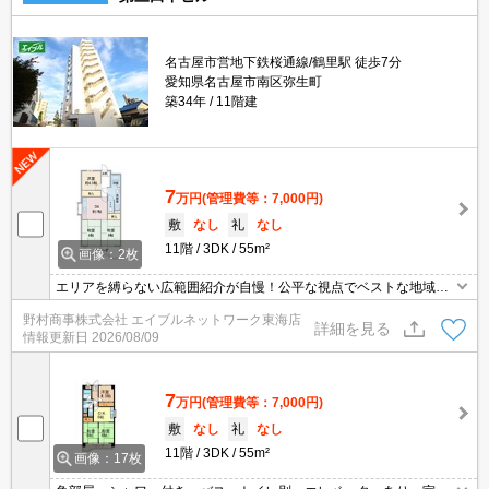
名古屋市営地下鉄桜通線/鶴里駅 徒歩7分
愛知県名古屋市南区弥生町
築34年
11階建
7
万円
(管理費等：7,000円)
敷
なし
礼
なし
11階
3DK
55m²
画像：2枚
エリアを縛らない広範囲紹介が自慢！公平な視点でベストな地域を
ご提案します。現地集合・オンライン対応！
野村商事株式会社 エイブルネットワーク東海店
詳細を見る
情報更新日
2026/08/09
7
万円
(管理費等：7,000円)
敷
なし
礼
なし
11階
3DK
55m²
画像：17枚