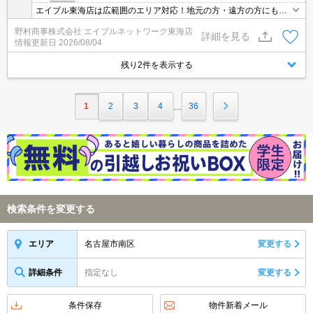
エイブル東海店は広範囲のエリア対応！地元の方・遠方の方にも公
平な視点で提案♪見るだけ・オンライン可！
野村商事株式会社 エイブルネットワーク東海店
詳細を見る
情報更新日
2026/08/04
残り2件を表示する
1
2
3
4
36
…
検索条件を変更する
名古屋市南区
変更する
エリア
詳細条件
指定なし
変更する
条件保存
物件新着メール