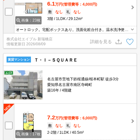
6.1
万円
(管理費等：4,000円)
敷
なし
礼
なし
3階
1LDK
29.12m²
画像：23枚
オートロック。宅配ボックスあり。洗面化粧台付き。温水洗浄便座
付き。システムキッチン。TVインターホン付き。エアコン付き。追
株式会社エイブル 新瑞橋店
焚給湯。
詳細を見る
情報更新日
2026/08/09
Ｔ・Ｉ－ＳＱＵＡＲＥ
賃貸マンション
名古屋市営地下鉄桜通線/桜本町駅 徒歩3分
愛知県名古屋市南区寺崎町
築16年
4階建
7.2
万円
(管理費等：6,000円)
敷
なし
礼
なし
2-2階
1LDK
40.5m²
画像：17枚