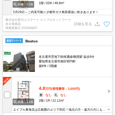
1階
2DK
48.8m²
画像：12枚
5月29日～ご内見可能☆彡都市ガス角部屋追い炊きあります！
株式会社新日エステート エイブルネットワーク
詳細を見る
名古屋南店
情報更新日
2026/08/07
Beatus
賃貸アパート
名古屋市営地下鉄桜通線/鶴里駅 徒歩9分
愛知県名古屋市南区明円町
築8年
2階建
4.8
万円
(管理費等：3,000円)
敷
なし
礼
なし
2階
1R
22.12m²
画像：11枚
エイブル東海店は広範囲のエリア対応！地元の方・遠方の方にも公
平な視点で提案♪見るだけ・オンライン可！