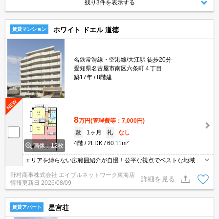
残り3件を表示する
ホワイト ドエル 道徳
賃貸マンション
名鉄常滑線・空港線/大江駅 徒歩20分
愛知県名古屋市南区六条町４丁目
築17年
8階建
8
万円
(管理費等：7,000円)
敷
1ヶ月
礼
なし
4階
2LDK
60.11m²
画像：12枚
エリアを縛らない広範囲紹介が自慢！公平な視点でベストな地域を
ご提案します。現地集合・オンライン対応！
野村商事株式会社 エイブルネットワーク東海店
詳細を見る
情報更新日
2026/08/09
星宮荘
賃貸アパート