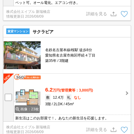
ペット可。オール電化。エアコン付き。
株式会社エイブル 新瑞橋店
詳細を見る
情報更新日
2026/08/09
サクラピア
賃貸マンション
名鉄名古屋本線/桜駅 徒歩8分
愛知県名古屋市南区呼続４丁目
築35年
3階建
6.2
万円
(管理費等：3,000円)
敷
12.4万
礼
なし
3階
2LDK
45m²
画像：23枚
新生活はこのお部屋で！。あなたの新生活を応援します。
株式会社エイブル 新瑞橋店
詳細を見る
情報更新日
2026/08/09