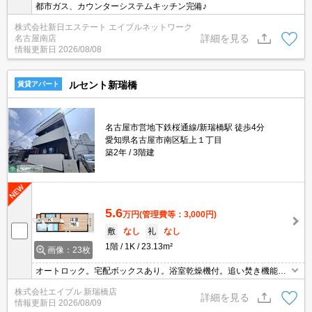
都市ガス、カウンターシステムキッチン完備♪
株式会社新日エステート エイブルネットワーク
詳細を見る
名古屋南店
情報更新日
2026/08/08
ルセント新瑞橋
賃貸アパート
名古屋市営地下鉄桜通線/新瑞橋駅 徒歩4分
愛知県名古屋市南区駈上１丁目
築2年
3階建
5.6
万円
(管理費等：3,000円)
敷
なし
礼
なし
1階
1K
23.13m²
画像：23枚
オートロック。宅配ボックスあり。浴室乾燥機付。追い焚き機能付
きバス。システムキッチン。インターネット無料。スーパーへ220
株式会社エイブル 新瑞橋店
m。
詳細を見る
情報更新日
2026/08/09