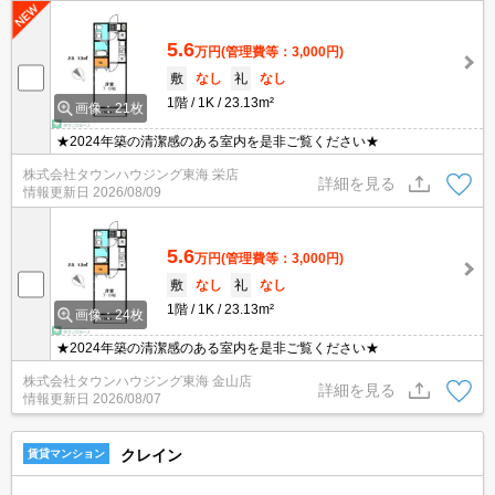
5.6
万円
(管理費等：3,000円)
敷
なし
礼
なし
1階
1K
23.13m²
画像：21枚
★2024年築の清潔感のある室内を是非ご覧ください★
株式会社タウンハウジング東海 栄店
詳細を見る
情報更新日
2026/08/09
5.6
万円
(管理費等：3,000円)
敷
なし
礼
なし
1階
1K
23.13m²
画像：24枚
★2024年築の清潔感のある室内を是非ご覧ください★
株式会社タウンハウジング東海 金山店
詳細を見る
情報更新日
2026/08/07
クレイン
賃貸マンション