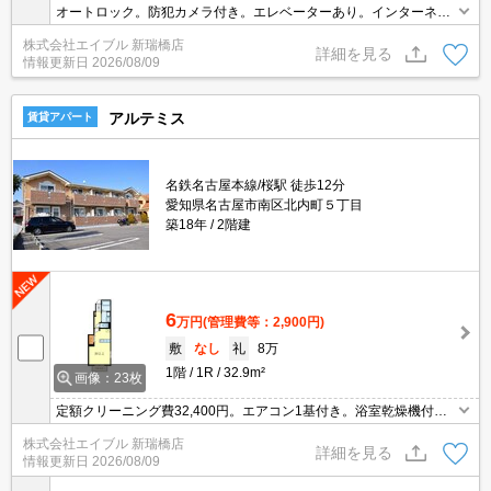
オートロック。防犯カメラ付き。エレベーターあり。インターネッ
ト無料。カウンター式システムキッチン。追い焚き機能付きバス。
株式会社エイブル 新瑞橋店
振り分けタイプの使いやすい間取り。
詳細を見る
情報更新日
2026/08/09
アルテミス
賃貸アパート
名鉄名古屋本線/桜駅 徒歩12分
愛知県名古屋市南区北内町５丁目
築18年
2階建
6
万円
(管理費等：2,900円)
敷
なし
礼
8万
1階
1R
32.9m²
画像：23枚
定額クリーニング費32,400円。エアコン1基付き。浴室乾燥機付。
照明器具付き。
株式会社エイブル 新瑞橋店
詳細を見る
情報更新日
2026/08/09