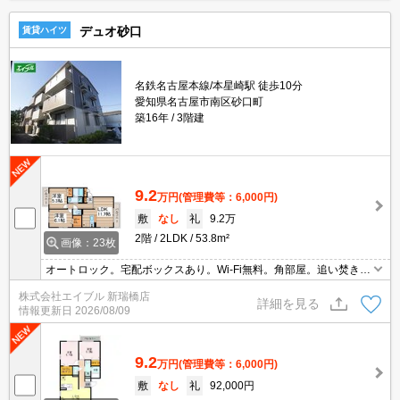
デュオ砂口
賃貸ハイツ
名鉄名古屋本線/本星崎駅 徒歩10分
愛知県名古屋市南区砂口町
築16年
3階建
9.2
万円
(管理費等：6,000円)
敷
なし
礼
9.2万
2階
2LDK
53.8m²
画像：23枚
オートロック。宅配ボックスあり。Wi-Fi無料。角部屋。追い焚き機
能付きバス。ウォークインクローゼット付き。エアコン1基付き。
株式会社エイブル 新瑞橋店
大和ハウスのＤ-room。スマホで家電遠隔操作（IoT対応）。
詳細を見る
情報更新日
2026/08/09
9.2
万円
(管理費等：6,000円)
敷
なし
礼
92,000円