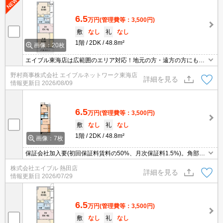
6.5
万円
(管理費等：3,500円)
敷
なし
礼
なし
1階
2DK
48.8m²
画像：20枚
エイブル東海店は広範囲のエリア対応！地元の方・遠方の方にも公
平な視点で提案♪見るだけ・オンライン可！
野村商事株式会社 エイブルネットワーク東海店
詳細を見る
情報更新日
2026/08/09
6.5
万円
(管理費等：3,500円)
敷
なし
礼
なし
1階
2DK
48.8m²
画像：7枚
保証会社加入要(初回保証料賃料の50%、月次保証料1.5%)。角部
屋。経済的な都市ガス使用。インターホン付き。シューズボックス
株式会社エイブル 熱田店
付き。独立洗面台付き。室内に洗濯機置場あり。バス・トイレ別。
詳細を見る
情報更新日
2026/07/29
6.5
万円
(管理費等：3,500円)
敷
なし
礼
なし