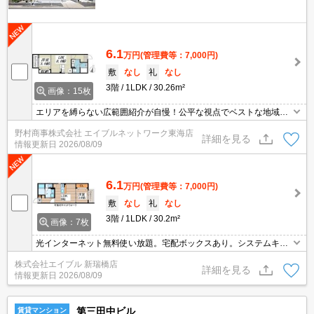
6.1
万円
(管理費等：7,000円)
敷
なし
礼
なし
3階
1LDK
30.26m²
画像：15枚
エリアを縛らない広範囲紹介が自慢！公平な視点でベストな地域を
ご提案します。現地集合・オンライン対応！
野村商事株式会社 エイブルネットワーク東海店
詳細を見る
情報更新日
2026/08/09
6.1
万円
(管理費等：7,000円)
敷
なし
礼
なし
3階
1LDK
30.2m²
画像：7枚
光インターネット無料使い放題。宅配ボックスあり。システムキッ
チン。浴室換気乾燥式。温水洗浄便座付き。追い焚き機能付きバ
株式会社エイブル 新瑞橋店
ス。保証会社要(初回月総額80％、864円/月、更新料10,000円)。
詳細を見る
情報更新日
2026/08/09
第三田中ビル
賃貸マンション