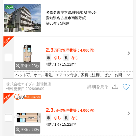
名鉄名古屋本線/呼続駅 徒歩6分
愛知県名古屋市南区呼続
築36年
5階建
2.3
万円
(管理費等：4,000円)
敷
なし
礼
なし
4階
1R
15.22m²
画像：23枚
ペット可。オール電化。エアコン付き。家賃に注目!。ぜひ、お問い
合わせ下さい。
株式会社エイブル 新瑞橋店
詳細を見る
情報更新日
2026/08/09
2.3
万円
(管理費等：4,000円)
敷
なし
礼
なし
4階
1R
15.22m²
画像：23枚