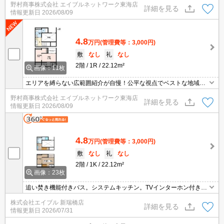
野村商事株式会社 エイブルネットワーク東海店
詳細を見る
情報更新日
2026/08/09
4.8
万円
(管理費等：3,000円)
敷
なし
礼
なし
2階
1R
22.12m²
画像：11枚
エリアを縛らない広範囲紹介が自慢！公平な視点でベストな地域を
ご提案します。現地集合・オンライン対応！
野村商事株式会社 エイブルネットワーク東海店
詳細を見る
情報更新日
2026/08/09
4.8
万円
(管理費等：3,000円)
敷
なし
礼
なし
2階
1K
22.12m²
画像：23枚
追い焚き機能付きバス。システムキッチン。TVインターホン付き。
エアコン1基付き。退去時、ルームクリーニング料金55,000円。1年
株式会社エイブル 新瑞橋店
未満の解約時、違約金1ヶ月分発生。
詳細を見る
情報更新日
2026/07/31