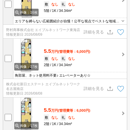
敷
なし
礼
なし
5階
1K
34.34m²
画像：16枚
エリアを縛らない広範囲紹介が自慢！公平な視点でベストな地域を
ご提案します。現地集合・オンライン対応！
野村商事株式会社 エイブルネットワーク東海店
詳細を見る
情報更新日
2026/08/09
5.5
万円
(管理費等：6,000円)
敷
なし
礼
なし
2階
1K
34.34m²
画像：27枚
角部屋、ネット使用料不要♪ エレベーターあり☆
株式会社新日エステート エイブルネットワーク
詳細を見る
名古屋南店
情報更新日
2026/08/08
5.5
万円
(管理費等：6,000円)
敷
なし
礼
なし
2階
1K
34.34m²
画像：17枚