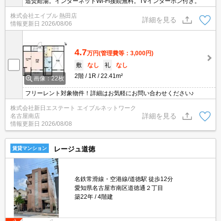
追焚給湯。インターネットWi-Fi接続無料。TVインターホン付き。
株式会社エイブル 熱田店
詳細を見る
情報更新日
2026/08/06
4.7
万円
(管理費等：3,000円)
敷
なし
礼
なし
2階
1R
22.41m²
画像：22枚
フリーレント対象物件！詳細はお気軽にお問い合わせください♪
株式会社新日エステート エイブルネットワーク
詳細を見る
名古屋南店
情報更新日
2026/08/08
レージュ道徳
賃貸マンション
名鉄常滑線・空港線/道徳駅 徒歩12分
愛知県名古屋市南区道徳通２丁目
築22年
4階建