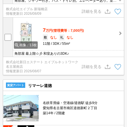
角部屋。シャワー付き。バス・トイレ別。エレベーターあり。室内
に洗濯機置場あり。コンビニが近く(100m)買物便利。鍵交換代16,5
株式会社エイブル 新瑞橋店
00円。
詳細を見る
情報更新日
2026/08/09
7
万円
(管理費等：7,000円)
敷
なし
礼
なし
11階
3DK
55m²
画像：13枚
角部屋 最上階☆彡 和室ありの3DK♪
株式会社新日エステート エイブルネットワーク
詳細を見る
名古屋南店
情報更新日
2026/08/07
リマーレ道徳
賃貸アパート
名鉄常滑線・空港線/道徳駅 徒歩9分
愛知県名古屋市南区道徳新町２丁目
築14年
2階建