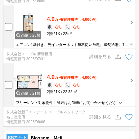
情報更新日
2026/08/09
4.9
万円
(管理費等：4,000円)
敷
なし
礼
なし
2階
1K
22m²
画像：23枚
エアコン1基付き。光インターネット無料使い放題。追焚給湯。TV
インターホン付き。2口ガスコンロ付。シャワー付独立洗面台。浴
株式会社エイブル 新瑞橋店
室換気乾燥式。インターネット無料。光ファイバー対応。
詳細を見る
情報更新日
2026/07/31
4.9
万円
(管理費等：4,000円)
敷
なし
礼
なし
2階
1K
22.38m²
画像：21枚
フリーレント対象物件！詳細はお気軽にお問い合わせください♪
株式会社新日エステート エイブルネットワーク
詳細を見る
名古屋南店
情報更新日
2026/08/08
Blossom Meiji
賃貸アパート