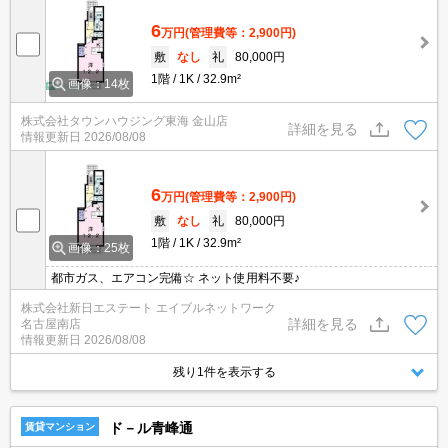
6
万円
(管理費等：2,900円)
敷
なし
礼
80,000円
1階
1K
32.9m²
画像：14枚
株式会社タウンハウジング東海 金山店
詳細を見る
情報更新日
2026/08/08
6
万円
(管理費等：2,900円)
敷
なし
礼
80,000円
1階
1K
32.9m²
画像：25枚
都市ガス、エアコン完備☆ ネット使用料不要♪
株式会社新日エステート エイブルネットワーク
詳細を見る
名古屋南店
情報更新日
2026/08/08
残り1件を表示する
ド－ル青峰通
賃貸マンション