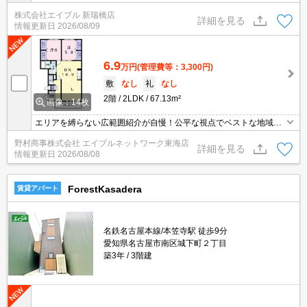
株式会社エイブル 新瑞橋店
詳細を見る
情報更新日
2026/08/09
6.9
万円
(管理費等：3,300円)
敷
なし
礼
なし
2階
2LDK
67.13m²
画像：14枚
エリアを縛らない広範囲紹介が自慢！公平な視点でベストな地域を
ご提案します。現地集合・オンライン対応！
野村商事株式会社 エイブルネットワーク東海店
詳細を見る
情報更新日
2026/08/08
ForestKasadera
賃貸アパート
名鉄名古屋本線/本笠寺駅 徒歩9分
愛知県名古屋市南区城下町２丁目
築3年
3階建