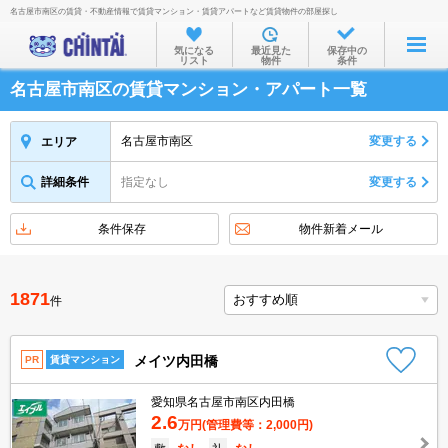
名古屋市南区の賃貸・不動産情報で賃貸マンション・賃貸アパートなど賃貸物件の部屋探し
お部屋を探す
気になる
最近見た
保存中の
リスト
物件
条件
沿線・駅から
名古屋市南区の賃貸マンション・アパート一覧
住所から
家賃相場から
名古屋市南区
変更する
エリア
通勤通学時間から
詳細条件
指定なし
変更する
物件特集から
条件保存
物件新着メール
不動産会社から
TOP
1871
件
メイツ内田橋
PR
賃貸マンション
愛知県名古屋市南区内田橋
2.6
万円
(管理費等：2,000円)