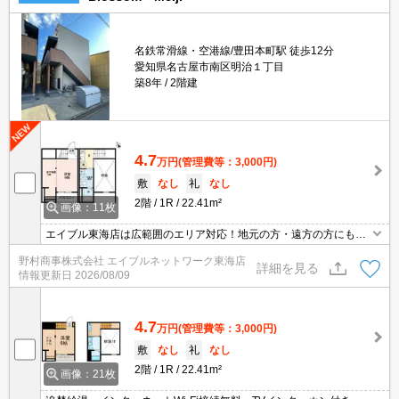
名鉄常滑線・空港線/豊田本町駅 徒歩12分
愛知県名古屋市南区明治１丁目
築8年
2階建
4.7
万円
(管理費等：3,000円)
敷
なし
礼
なし
2階
1R
22.41m²
画像：11枚
エイブル東海店は広範囲のエリア対応！地元の方・遠方の方にも公
平な視点で提案♪見るだけ・オンライン可！
野村商事株式会社 エイブルネットワーク東海店
詳細を見る
情報更新日
2026/08/09
4.7
万円
(管理費等：3,000円)
敷
なし
礼
なし
2階
1R
22.41m²
画像：21枚