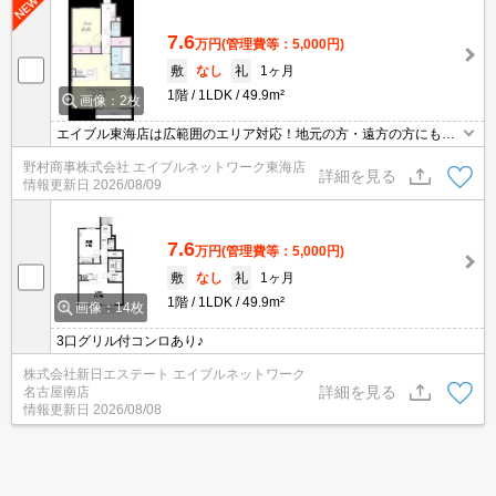
7.6
万円
(管理費等：5,000円)
敷
なし
礼
1ヶ月
1階
1LDK
49.9m²
画像：2枚
エイブル東海店は広範囲のエリア対応！地元の方・遠方の方にも公
平な視点で提案♪見るだけ・オンライン可！
野村商事株式会社 エイブルネットワーク東海店
詳細を見る
情報更新日
2026/08/09
7.6
万円
(管理費等：5,000円)
敷
なし
礼
1ヶ月
1階
1LDK
49.9m²
画像：14枚
3口グリル付コンロあり♪
株式会社新日エステート エイブルネットワーク
詳細を見る
名古屋南店
情報更新日
2026/08/08