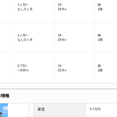
1ヶ月/--
1K
南
なし/1ヶ月
29.8㎡
1階
1ヶ月/--
1K
南
なし/1ヶ月
29.8㎡
1階
5.7万/--
1K
南
--/100％
25.8㎡
1階
基本情報
家賃
5.7万円