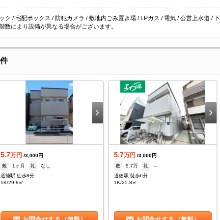
ク / 宅配ボックス / 防犯カメラ / 敷地内ごみ置き場 / LPガス / 電気 / 公営上水道 / 
階数により設備が異なる場合がございます。
物件
5.7
5.7
万円
万円
/3,000円
/3,000円
敷
1ヶ月
礼
なし
敷
5.7万
礼
--
道徳駅 徒歩8分
道徳駅 徒歩6分
1K/29.8㎡
1K/25.8㎡
お問合せする（無料）
お問合せする（無料）