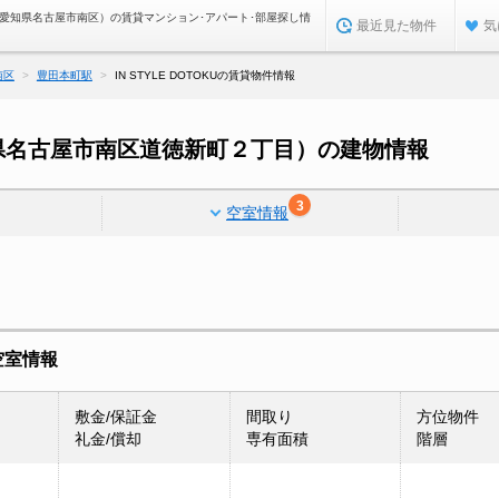
OKU（愛知県名古屋市南区）の賃貸マンション･アパート･部屋探し情
最近見た物件
気
南区
豊田本町駅
IN STYLE DOTOKUの賃貸物件情報
（愛知県名古屋市南区道徳新町２丁目）の建物情報
3
空室情報
の空室情報
敷金/保証金
間取り
方位物件
礼金/償却
専有面積
階層