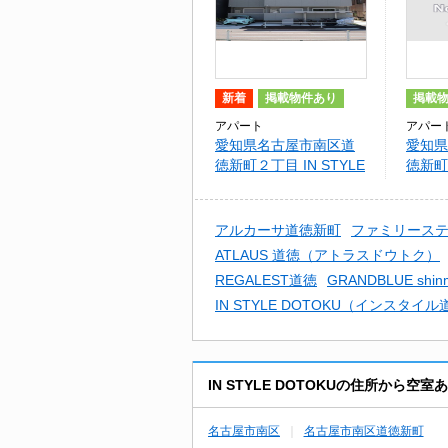
新着
掲載物件あり
掲載
アパート
アパー
愛知県名古屋市南区道
愛知県
徳新町２丁目 IN STYLE
徳新町
DOTOKU
目 IN
インス
アルカーサ道徳新町
ファミリース
ATLAUS 道徳（アトラスドウトク）
REGALEST道徳
GRANDBLUE shinma
IN STYLE DOTOKU（インスタイ
IN STYLE DOTOKUの住所から
名古屋市南区
名古屋市南区道徳新町