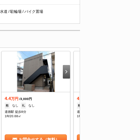
下水道 / 駐輪場 / バイク置場
4.4
4.4
万円
万円
/3,000円
/3,000円
敷
なし
礼
なし
敷
なし
礼
なし
道徳駅 徒歩8分
道徳駅 徒歩8分
1R/20.68㎡
1R/20.68㎡
お問合せする（無料）
お問合せする（無料）