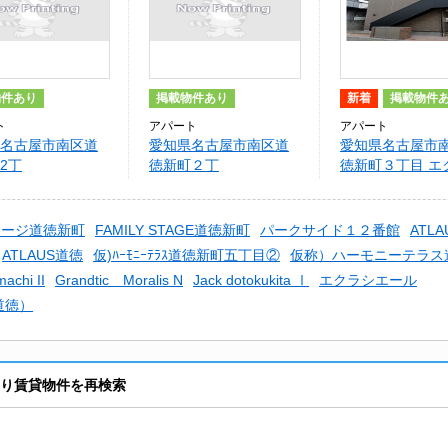
物件あり
掲載物件あり
新着
掲載物件
ト
アパート
アパート
名古屋市南区道
愛知県名古屋市南区道
愛知県名古屋市
2丁
徳新町２丁
徳新町３丁目 エ
STYLEDOTOKU
目 GRANDBLUE
道徳
タイル道徳
shinmachiⅠ
テージ道徳新町
FAMILY STAGE道徳新町
パークサイド１２番館
ATL
ATLAUS道徳
仮)ﾊｰﾓﾆｰﾃﾗｽ道徳新町五丁目②
仮称）ハーモニーテラス
chi II
Grandtic Moralis N
Jack dotokukita Ⅰ
エクラシエール
ル道徳）
空室あり賃貸物件を再検索