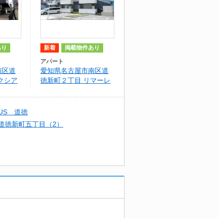
あり
新着
掲載物件あり
アパート
南区道
愛知県名古屋市南区道
クシア
徳新町２丁目 リマーレ
道徳
AUS 道徳
道徳新町五丁目（2）