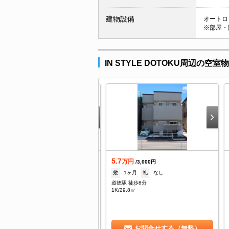
建物設備
オートロッ
※部屋・
IN STYLE DOTOKU周辺の空室
.1
5.7
万円
万円
/5,500円
/3,000円
なし
礼
71,000円
敷
1ヶ月
礼
なし
徳駅 徒歩7分
道徳駅 徒歩8分
DK/33㎡
1K/29.8㎡
お問合せする（無料）
お問合せする（無料）