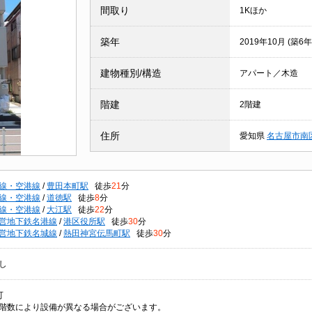
間取り
1Kほか
築年
2019年10月 (築6年
建物種別/構造
アパート／木造
階建
2階建
住所
愛知県
名古屋市南
線・空港線
/
豊田本町駅
徒歩
21
分
線・空港線
/
道徳駅
徒歩
8
分
線・空港線
/
大江駅
徒歩
22
分
営地下鉄名港線
/
港区役所駅
徒歩
30
分
営地下鉄名城線
/
熱田神宮伝馬町駅
徒歩
30
分
し
可
階数により設備が異なる場合がございます。