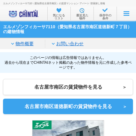
エルメゾンフィカーサ7110（愛知県名古屋市南区）の賃貸マンション･アパート･部屋探し情報
お部屋を探す
気になる
最近見た
保存中の
リスト
物件
条件
沿線・駅から
エルメゾンフィカーサ7110（愛知県名古屋市南区道徳新町７丁目）
住所から
の建物情報
家賃相場から
物件概要
お問い合わせ
通勤通学時間から
このページの情報は広告情報ではありません。
過去から現在までCHINTAIネット掲載のあった物件情報を元に作成した参考ペ
物件特集から
ージです。
不動産会社から
名古屋市南区の賃貸物件を見る
＞
TOP
名古屋市南区道徳新町の賃貸物件を見る
＞