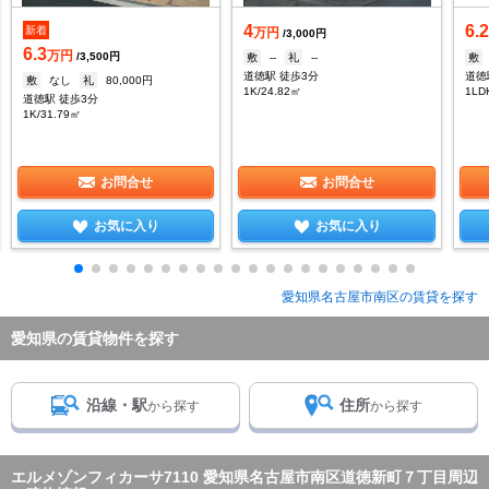
4
6.
新着
万円
/3,000円
6.3
万円
/3,500円
敷
--
礼
--
敷
道徳駅 徒歩3分
道徳
敷
なし
礼
80,000円
1K/24.82㎡
1LD
道徳駅 徒歩3分
1K/31.79㎡
お問合せ
お問合せ
お気に入り
お気に入り
愛知県名古屋市南区の賃貸を探す
愛知県の賃貸物件を探す
沿線・駅
住所
から探す
から探す
エルメゾンフィカーサ7110 愛知県名古屋市南区道徳新町７丁目周辺