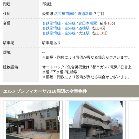
階建
3階建
住所
愛知県
名古屋市南区
道徳新町
７丁目
交通
名鉄常滑線・空港線
/
豊田本町駅
徒歩
16
分
名鉄常滑線・空港線
/
道徳駅
徒歩
4
分
名鉄常滑線・空港線
/
大江駅
徒歩
16
分
駐車場
駐車場あり
環境
--
※部屋・階数により設備が異なる場合がございます。
建物設備
オートロック / 集合郵便受け / 都市ガス / 電気 / 公営上
水道 / 下水道 / 駐輪場
※部屋・階数により設備が異なる場合がございます。
エルメゾンフィカーサ7110周辺の空室物件