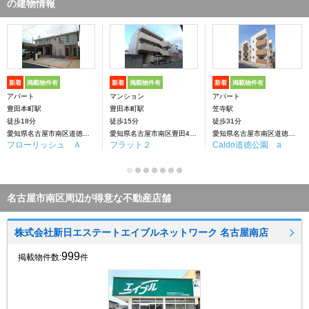
の建物情報
新着
掲載物件有
新着
掲載物件有
新着
掲載物件有
アパート
マンション
アパート
豊田本町駅
豊田本町駅
笠寺駅
徒歩18分
徒歩15分
徒歩31分
愛知県名古屋市南区道徳新町８丁目
愛知県名古屋市南区豊田4丁目
愛知県名古屋市南区道徳新町７丁目
フローリッシュ Ａ
フラット２
Caldo道徳公園 a
名古屋市南区周辺が得意な不動産店舗
株式会社新日エステートエイブルネットワーク 名古屋南店
999
掲載物件数:
件