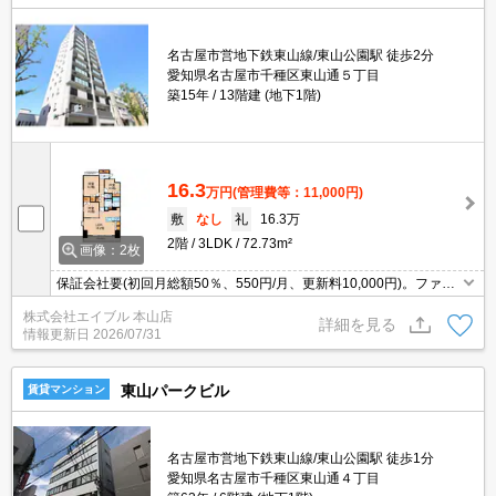
名古屋市営地下鉄東山線/東山公園駅 徒歩2分
愛知県名古屋市千種区東山通５丁目
築15年
13階建 (地下1階)
16.3
万円
(管理費等：11,000円)
敷
なし
礼
16.3万
2階
3LDK
72.73m²
画像：2枚
保証会社要(初回月総額50％、550円/月、更新料10,000円)。ファミ
リーさんにオススメ!。物件が大通り沿いで帰り道も安心です。お問
株式会社エイブル 本山店
い合わせはお早めに。
詳細を見る
情報更新日
2026/07/31
東山パークビル
賃貸マンション
名古屋市営地下鉄東山線/東山公園駅 徒歩1分
愛知県名古屋市千種区東山通４丁目