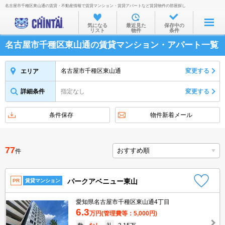
名古屋市千種区東山通の賃貸・不動産情報で賃貸マンション・賃貸アパートなど賃貸物件の部屋探し
お部屋を探す
気になる
最近見た
保存中の
リスト
物件
条件
沿線・駅から
名古屋市千種区東山通の賃貸マンション・アパート一覧
住所から
家賃相場から
名古屋市千種区東山通
変更する
エリア
通勤通学時間から
詳細条件
指定なし
変更する
物件特集から
条件保存
物件新着メール
不動産会社から
TOP
77
件
パークアベニュー東山
PR
賃貸マンション
愛知県名古屋市千種区東山通4丁目
6.3
万円
(管理費等：5,000円)