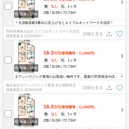
敷
なし
礼
1ヶ月
2階
3LDK
72.73m²
画像：13枚
＊大須観音駅4番出口見上げるとエイブルネットワーク大須店＊
野村商事株式会社 エイブルネットワーク大須店
詳細を見る
情報更新日
2026/08/07
16.3
万円
(管理費等：11,000円)
敷
なし
礼
1ヶ月
2階
3LDK
72.73m²
画像：18枚
タウンハウジング東海のお取扱い物件です。最新の空室状況や詳細
などお気軽にお問い合わせください。
株式会社タウンハウジング東海 名古屋駅前店
詳細を見る
情報更新日
2026/08/08
16.3
万円
(管理費等：11,000円)
敷
なし
礼
1ヶ月
2階
3LDK
72.73m²
画像：16枚