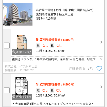
名古屋市営地下鉄東山線/東山公園駅 徒歩2分
愛知県名古屋市千種区東山通
築37年
10階建
9.2
万円
(管理費等：6,500円)
敷
なし
礼
なし
10階
1LDK
50.64m²
画像：23枚
南向きベランダ。1年未満の解約時、違約金1ヶ月分発生。駅近エリ
ア人気のお部屋です。
株式会社エイブル 本山店
詳細を見る
情報更新日
2026/07/31
9.2
万円
(管理費等：6,500円)
敷
なし
礼
なし
10階
1LDK
50.64m²
画像：18枚
＊大須観音駅4番出口見上げるとエイブルネットワーク大須店＊