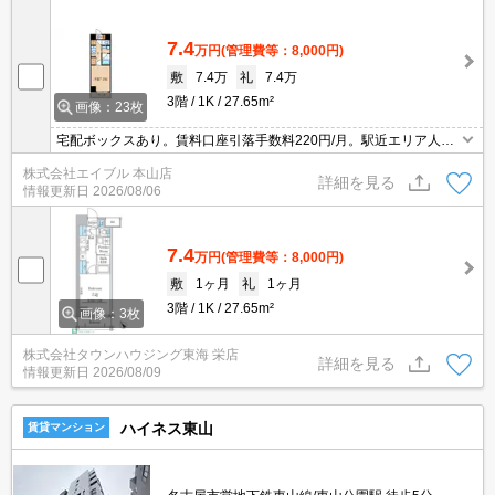
7.4
万円
(管理費等：8,000円)
敷
7.4万
礼
7.4万
3階
1K
27.65m²
画像：23枚
宅配ボックスあり。賃料口座引落手数料220円/月。駅近エリア人気
のお部屋です。
株式会社エイブル 本山店
詳細を見る
情報更新日
2026/08/06
7.4
万円
(管理費等：8,000円)
敷
1ヶ月
礼
1ヶ月
3階
1K
27.65m²
画像：3枚
株式会社タウンハウジング東海 栄店
詳細を見る
情報更新日
2026/08/09
ハイネス東山
賃貸マンション