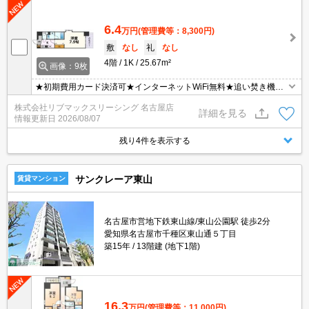
6.4
万円
(管理費等：8,300円)
敷
なし
礼
なし
4階
1K
25.67m²
画像：9枚
★初期費用カード決済可★インターネットWiFi無料★追い焚き機能
など設備充実♪スーパーが近くにあって便利な立地です♪ オンライン
株式会社リブマックスリーシング 名古屋店
内見・WEB契約等、ご来店なしでご契約可能です！
詳細を見る
情報更新日
2026/08/07
残り4件を表示する
サンクレーア東山
賃貸マンション
名古屋市営地下鉄東山線/東山公園駅 徒歩2分
愛知県名古屋市千種区東山通５丁目
築15年
13階建 (地下1階)
16.3
万円
(管理費等：11,000円)