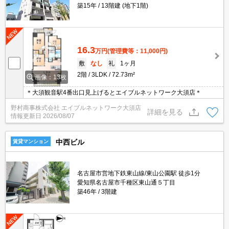
築15年
13階建 (地下1階)
16.3
万円
(管理費等：11,000円)
敷
なし
礼
1ヶ月
2階
3LDK
72.73m²
画像：13枚
＊大須観音駅4番出口見上げるとエイブルネットワーク大須店＊
野村商事株式会社 エイブルネットワーク大須店
詳細を見る
情報更新日
2026/08/07
中西ビル
賃貸マンション
名古屋市営地下鉄東山線/東山公園駅 徒歩1分
愛知県名古屋市千種区東山通５丁目
築46年
3階建