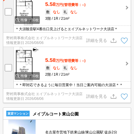
5.58
万円
(管理費等：--)
敷
なし
礼
なし
3階
1R
21m²
画像：30枚
＊大須観音駅4番出口見上げるとエイブルネットワーク大須店＊
野村商事株式会社 エイブルネットワーク大須店
詳細を見る
情報更新日
2026/08/06
5.58
万円
(管理費等：--)
敷
なし
礼
なし
2階
1R
21m²
画像：30枚
＊＊即対応できるように毎日営業中！当日ご案内可能の大須店＊＊
野村商事株式会社 エイブルネットワーク大須店
詳細を見る
情報更新日
2026/08/06
メイプルコート東山公園
賃貸マンション
名古屋市営地下鉄東山線/東山公園駅 徒歩2分