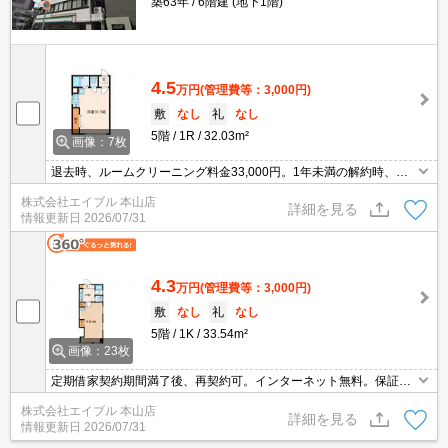
築63年
6階建 (地下1階)
4.5
万円
(管理費等：3,000円)
敷
なし
礼
なし
5階
1R
32.03m²
画像：7枚
退去時、ルームクリーニング料金33,000円。1年未満の解約時、違
約金2ヶ月分発生。室内に洗濯機置場あり。宅配ボックスあり。イ
株式会社エイブル 本山店
ンターネット無料。駅近!朝の苦手な方にオススメ。最寄り駅まで徒
詳細を見る
情報更新日
2026/07/31
歩1分！。
4.3
万円
(管理費等：3,000円)
敷
なし
礼
なし
5階
1K
33.54m²
画像：23枚
定期借家契約期間満了後、再契約可。インターネット無料。保証会
社加入要(初回月額総額50%、月次保証料1,790円)。退去時修繕費3
株式会社エイブル 本山店
3,000円。
詳細を見る
情報更新日
2026/07/31