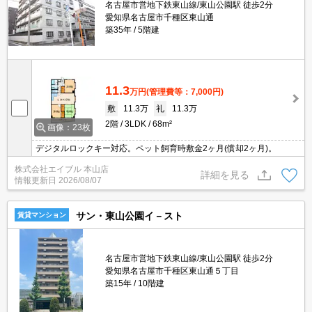
名古屋市営地下鉄東山線/東山公園駅 徒歩2分
愛知県名古屋市千種区東山通
築35年
5階建
11.3
万円
(管理費等：7,000円)
敷
11.3万
礼
11.3万
2階
3LDK
68m²
画像：23枚
デジタルロックキー対応。ペット飼育時敷金2ヶ月(償却2ヶ月)。
株式会社エイブル 本山店
詳細を見る
情報更新日
2026/08/07
サン・東山公園イ－スト
賃貸マンション
名古屋市営地下鉄東山線/東山公園駅 徒歩2分
愛知県名古屋市千種区東山通５丁目
築15年
10階建