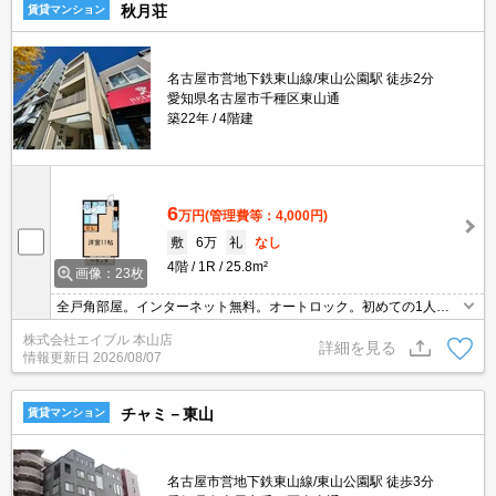
秋月荘
賃貸マンション
名古屋市営地下鉄東山線/東山公園駅 徒歩2分
愛知県名古屋市千種区東山通
築22年
4階建
6
万円
(管理費等：4,000円)
敷
6万
礼
なし
4階
1R
25.8m²
画像：23枚
全戸角部屋。インターネット無料。オートロック。初めての1人暮
らしの方にオススメ。
株式会社エイブル 本山店
詳細を見る
情報更新日
2026/08/07
チャミ－東山
賃貸マンション
名古屋市営地下鉄東山線/東山公園駅 徒歩3分