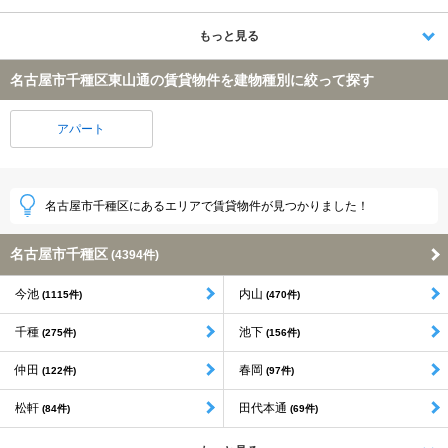
もっと見る
名古屋市千種区東山通の賃貸物件を建物種別に絞って探す
アパート
名古屋市千種区にあるエリアで賃貸物件が見つかりました！
名古屋市千種区
(4394件)
今池
内山
(1115件)
(470件)
千種
池下
(275件)
(156件)
仲田
春岡
(122件)
(97件)
松軒
田代本通
(84件)
(69件)