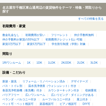
名古屋市千種区東山通周辺の賃貸物件をテーマ・特集・間取りから
探す
すべての特集を見る
初期費用・家賃
敷金礼金なし
初期費用が安い
フリーレント
仲介手数料無料
仲介手数料が家賃の55%以下
初期費用クレジット払い可能
家賃3万円以下
家賃5万円以下
学生割引制度（学割）対象
間取り
1R/ワンルーム
1K
1DK
1LDK
2K/2DK
2LDK
3LDK
設備・こだわり
新築・築浅
リフォーム・リノベーション済み
デザイナーズ
バス・トイレ別
温水洗浄便座（ウォシュレット）付き
食器洗浄乾燥機（食洗機）付き
カウンターキッチン付き
収納重視
バリアフリー
広いワンルーム
広いリビング・ダイニングがある
ベランダ・バルコニー付き
ルーフバルコニー付き
屋上付き
ペット可・ペット相談可
楽器相談可
ピアノ相談可
DIY可