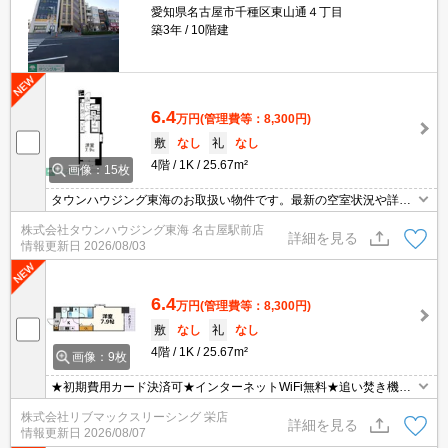
愛知県名古屋市千種区東山通４丁目
築3年
10階建
6.4
万円
(管理費等：8,300円)
敷
なし
礼
なし
4階
1K
25.67m²
画像：15枚
タウンハウジング東海のお取扱い物件です。最新の空室状況や詳細
などお気軽にお問い合わせください。
株式会社タウンハウジング東海 名古屋駅前店
詳細を見る
情報更新日
2026/08/03
6.4
万円
(管理費等：8,300円)
敷
なし
礼
なし
4階
1K
25.67m²
画像：9枚
★初期費用カード決済可★インターネットWiFi無料★追い焚き機能
など設備充実♪スーパーが近くにあって便利な立地です♪ オンライン
株式会社リブマックスリーシング 栄店
内見・WEB契約等、ご来店なしでご契約可能です！
詳細を見る
情報更新日
2026/08/07