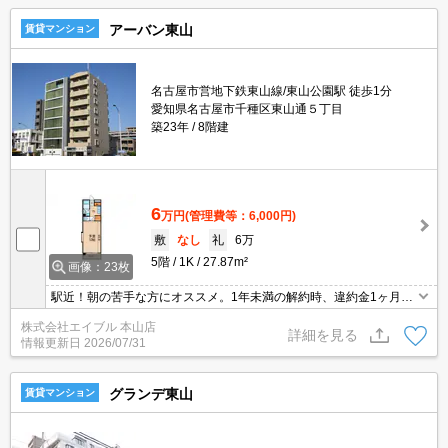
アーバン東山
賃貸マンション
名古屋市営地下鉄東山線/東山公園駅 徒歩1分
愛知県名古屋市千種区東山通５丁目
築23年
8階建
6
万円
(管理費等：6,000円)
敷
なし
礼
6万
5階
1K
27.87m²
画像：23枚
駅近！朝の苦手な方にオススメ。1年未満の解約時、違約金1ヶ月分
発生。広々10帖。南向きで日当り良好。収納たっぷり。
株式会社エイブル 本山店
詳細を見る
情報更新日
2026/07/31
グランデ東山
賃貸マンション