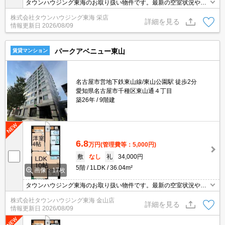
タウンハウジング東海のお取り扱い物件です。最新の空室状況やの
詳細などお気軽にお問い合わせ下さい。
株式会社タウンハウジング東海 栄店
詳細を見る
情報更新日
2026/08/09
パークアベニュー東山
賃貸マンション
名古屋市営地下鉄東山線/東山公園駅 徒歩2分
愛知県名古屋市千種区東山通４丁目
築26年
9階建
6.8
万円
(管理費等：5,000円)
敷
なし
礼
34,000円
5階
1LDK
36.04m²
画像：17枚
タウンハウジング東海のお取り扱い物件です。最新の空室状況やの
詳細などお気軽にお問い合わせ下さい。
株式会社タウンハウジング東海 金山店
詳細を見る
情報更新日
2026/08/09