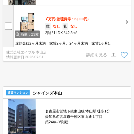
7
万円
(管理費等：6,000円)
敷
なし
礼
なし
2階
1LDK
42.8m²
画像：23枚
違約金(12ヶ月未満 家賃2ヶ月、24ヶ月未満 家賃1ヶ月)。
株式会社エイブル 本山店
詳細を見る
情報更新日
2026/07/31
シャインズ本山
賃貸マンション
名古屋市営地下鉄東山線/本山駅 徒歩1分
愛知県名古屋市千種区東山通１丁目
築24年
6階建