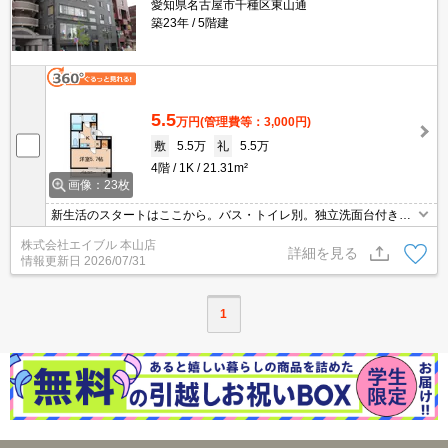
愛知県名古屋市千種区東山通
築23年
5階建
5.5
万円
(管理費等：3,000円)
敷
5.5万
礼
5.5万
4階
1K
21.31m²
画像：23枚
新生活のスタートはここから。バス・トイレ別。独立洗面台付き。
経済的な都市ガス使用。駅近。室内に洗濯機置場あり。エアコン付
株式会社エイブル 本山店
き。人気のエリアです。ぜひお問合せください。
詳細を見る
情報更新日
2026/07/31
1