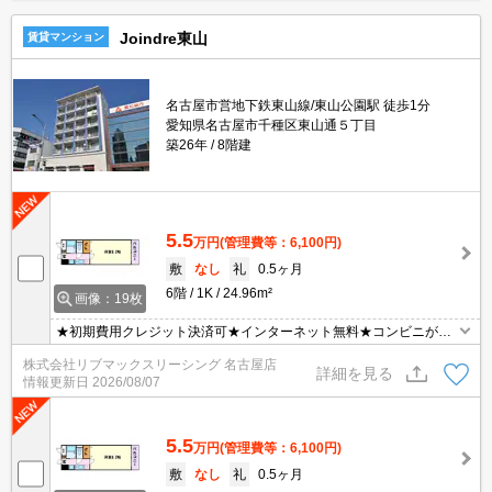
Joindre東山
賃貸マンション
名古屋市営地下鉄東山線/東山公園駅 徒歩1分
愛知県名古屋市千種区東山通５丁目
築26年
8階建
5.5
万円
(管理費等：6,100円)
敷
なし
礼
0.5ヶ月
6階
1K
24.96m²
画像：19枚
★初期費用クレジット決済可★インターネット無料★コンビニが近
くにあって便利な立地です♪ オンライン内見・WEB契約等、ご来店
株式会社リブマックスリーシング 名古屋店
なしでご契約可能です！
詳細を見る
情報更新日
2026/08/07
5.5
万円
(管理費等：6,100円)
敷
なし
礼
0.5ヶ月