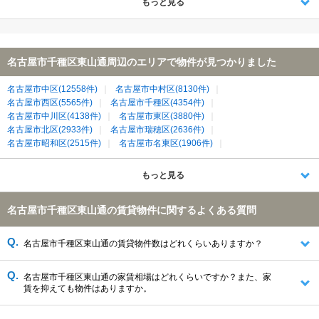
もっと見る
名古屋市千種区東山通周辺のエリアで物件が見つかりました
名古屋市中区(12558件)
名古屋市中村区(8130件)
名古屋市西区(5565件)
名古屋市千種区(4354件)
名古屋市中川区(4138件)
名古屋市東区(3880件)
名古屋市北区(2933件)
名古屋市瑞穂区(2636件)
名古屋市昭和区(2515件)
名古屋市名東区(1906件)
名古屋市熱田区(1890件)
名古屋市南区(1871件)
名古屋市天白区(1769件)
名古屋市緑区(1455件)
もっと見る
名古屋市守山区(1278件)
春日井市(1171件)
名古屋市港区(1019件)
日進市(986件)
清須市(642件)
長久手市(492件)
名古屋市千種区東山通の賃貸物件に関するよくある質問
北名古屋市(482件)
尾張旭市(258件)
西春日井郡豊山町(135件)
愛知郡東郷町(109件)
名古屋市千種区東山通の賃貸物件数はどれくらいありますか？
名古屋市千種区東山通の家賃相場はどれくらいですか？また、家
賃を抑えても物件はありますか。