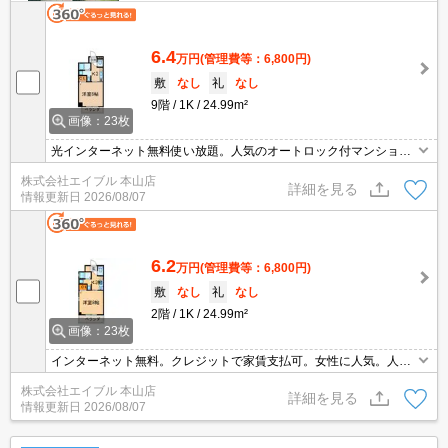
6.4
万円
(管理費等：6,800円)
敷
なし
礼
なし
9階
1K
24.99m²
画像：23枚
光インターネット無料使い放題。人気のオートロック付マンショ
ン。クレジットで家賃支払可。クレジットポイント貯まります。退
株式会社エイブル 本山店
去時、ルームクリーニング料金64,000円。
詳細を見る
情報更新日
2026/08/07
6.2
万円
(管理費等：6,800円)
敷
なし
礼
なし
2階
1K
24.99m²
画像：23枚
インターネット無料。クレジットで家賃支払可。女性に人気。人気
のオートロック付マンション。学割かつ女子割適用で仲介手数料家
株式会社エイブル 本山店
賃の0.5ヶ月分より20％割引。退去時、ルームクリーニング料金62,
詳細を見る
情報更新日
2026/08/07
000円。