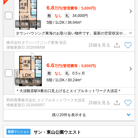
6.8
万円
(管理費等：5,000円)
敷
なし
礼
34,000円
5階
1LDK
36.04m²
画像：17枚
タウンハウジング東海のお取り扱い物件です。最新の空室状況やの
詳細などお気軽にお問い合わせ下さい。
株式会社タウンハウジング東海 栄店
詳細を見る
情報更新日
2026/08/09
6.6
万円
(管理費等：5,000円)
敷
なし
礼
0.5ヶ月
6階
1LDK
30.24m²
画像：17枚
＊大須観音駅4番出口見上げるとエイブルネットワーク大須店＊
野村商事株式会社 エイブルネットワーク大須店
詳細を見る
情報更新日
2026/08/07
残り20件を表示する
サン・東山公園ウエスト
賃貸マンション