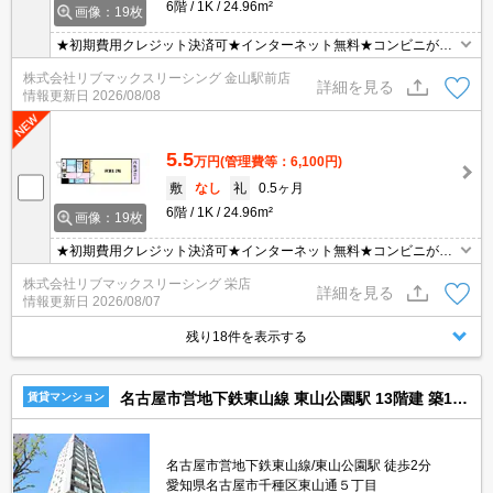
6階
1K
24.96m²
画像：19枚
★初期費用クレジット決済可★インターネット無料★コンビニが近
くにあって便利な立地です♪ オンライン内見・WEB契約等、ご来店
株式会社リブマックスリーシング 金山駅前店
なしでご契約可能です！
詳細を見る
情報更新日
2026/08/08
5.5
万円
(管理費等：6,100円)
敷
なし
礼
0.5ヶ月
6階
1K
24.96m²
画像：19枚
★初期費用クレジット決済可★インターネット無料★コンビニが近
くにあって便利な立地です♪ オンライン内見・WEB契約等、ご来店
株式会社リブマックスリーシング 栄店
なしでご契約可能です！
詳細を見る
情報更新日
2026/08/07
残り18件を表示する
名古屋市営地下鉄東山線 東山公園駅 13階建 築15年
賃貸マンション
名古屋市営地下鉄東山線/東山公園駅 徒歩2分
愛知県名古屋市千種区東山通５丁目