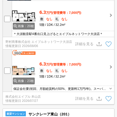
6.3
万円
(管理費等：7,000円)
敷
なし
礼
なし
5階
1DK
32.2m²
画像：20枚
＊大須観音駅4番出口見上げるとエイブルネットワーク大須店＊
野村商事株式会社 エイブルネットワーク大須店
詳細を見る
情報更新日
2026/08/06
6.3
万円
(管理費等：7,000円)
敷
なし
礼
なし
5階
1DK
32.2m²
画像：23枚
保証会社要(初回、月額総賃料の50%、更新料1万円/年)。スーパー
マックスバリューへ180m。
株式会社エイブル 本山店
詳細を見る
情報更新日
2026/07/27
サンクレーア東山（201）
賃貸マンション