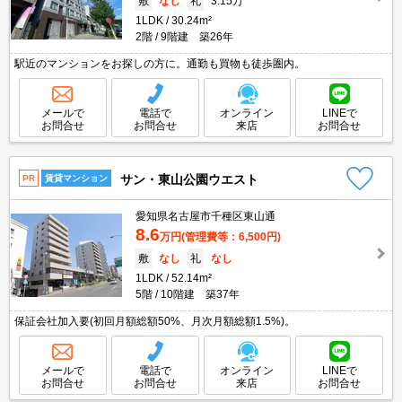
敷
なし
礼
3.15万
1LDK
30.24m²
2階
9階建 築26年
駅近のマンションをお探しの方に。通勤も買物も徒歩圏内。
メールで
電話で
オンライン
LINEで
お問合せ
お問合せ
来店
お問合せ
サン・東山公園ウエスト
PR
賃貸マンション
愛知県名古屋市千種区東山通
8.6
万円
(管理費等：6,500円)
敷
なし
礼
なし
1LDK
52.14m²
5階
10階建 築37年
保証会社加入要(初回月額総額50%、月次月額総額1.5%)。
メールで
電話で
オンライン
LINEで
お問合せ
お問合せ
来店
お問合せ