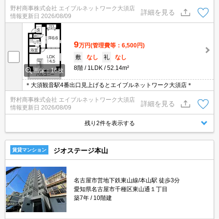
野村商事株式会社 エイブルネットワーク大須店
詳細を見る
情報更新日
2026/08/09
9
万円
(管理費等：6,500円)
敷
なし
礼
なし
8階
1LDK
52.14m²
画像：16枚
＊大須観音駅4番出口見上げるとエイブルネットワーク大須店＊
野村商事株式会社 エイブルネットワーク大須店
詳細を見る
情報更新日
2026/08/09
残り2件を表示する
ジオステージ本山
賃貸マンション
名古屋市営地下鉄東山線/本山駅 徒歩3分
愛知県名古屋市千種区東山通１丁目
築7年
10階建