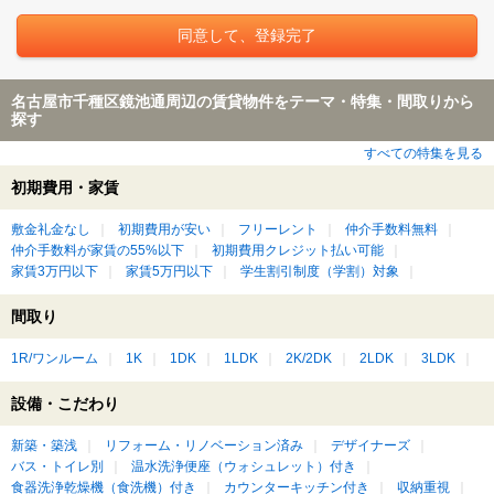
名古屋市千種区鏡池通周辺の賃貸物件をテーマ・特集・間取りから
探す
すべての特集を見る
初期費用・家賃
敷金礼金なし
初期費用が安い
フリーレント
仲介手数料無料
仲介手数料が家賃の55%以下
初期費用クレジット払い可能
家賃3万円以下
家賃5万円以下
学生割引制度（学割）対象
間取り
1R/ワンルーム
1K
1DK
1LDK
2K/2DK
2LDK
3LDK
設備・こだわり
新築・築浅
リフォーム・リノベーション済み
デザイナーズ
バス・トイレ別
温水洗浄便座（ウォシュレット）付き
食器洗浄乾燥機（食洗機）付き
カウンターキッチン付き
収納重視