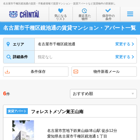
名古屋市千種区鏡池通の賃貸・不動産情報で賃貸マンション・賃貸アパートなど賃貸物件の部屋探し
お部屋を探す
気になる
最近見た
保存中の
リスト
物件
条件
沿線・駅から
名古屋市千種区鏡池通の賃貸マンション・アパート一覧
住所から
家賃相場から
名古屋市千種区鏡池通
変更する
エリア
通勤通学時間から
詳細条件
指定なし
変更する
物件特集から
条件保存
物件新着メール
不動産会社から
TOP
6
件
フォレストメゾン覚王山南
賃貸アパート
名古屋市営地下鉄東山線/本山駅 徒歩12分
愛知県名古屋市千種区鏡池通１丁目