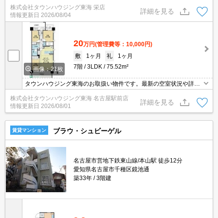
までお問い合わせください★
株式会社タウンハウジング東海 栄店
詳細を見る
情報更新日
2026/08/04
20
万円
(管理費等：10,000円)
敷
1ヶ月
礼
1ヶ月
7階
3LDK
75.52m²
画像：21枚
タウンハウジング東海のお取扱い物件です。最新の空室状況や詳細
などお気軽にお問い合わせください。
株式会社タウンハウジング東海 名古屋駅前店
詳細を見る
情報更新日
2026/08/01
ブラウ・シュビーゲル
賃貸マンション
名古屋市営地下鉄東山線/本山駅 徒歩12分
愛知県名古屋市千種区鏡池通
築33年
3階建