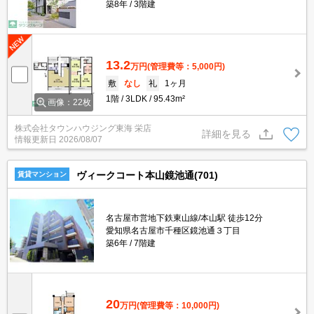
築8年
3階建
13.2
万円
(管理費等：5,000円)
敷
なし
礼
1ヶ月
1階
3LDK
95.43m²
画像：22枚
株式会社タウンハウジング東海 栄店
詳細を見る
情報更新日
2026/08/07
ヴィークコート本山鏡池通(701)
賃貸マンション
名古屋市営地下鉄東山線/本山駅 徒歩12分
愛知県名古屋市千種区鏡池通３丁目
築6年
7階建
20
万円
(管理費等：10,000円)