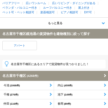
バリアフリー
広いワンルーム
広いリビング・ダイニングがある
ベランダ・バルコニー付き
ルーフバルコニー付き
屋上付き
ペット可・ペット相談可
楽器相談可
ピアノ相談可
DIY可
もっと見る
名古屋市千種区鏡池通の賃貸物件を建物種別に絞って探す
アパート
名古屋市千種区にあるエリアで賃貸物件が見つかりました！
名古屋市千種区
(4268件)
今池
内山
(1068件)
(459件)
千種
池下
(276件)
(149件)
仲田
春岡
(116件)
(89件)