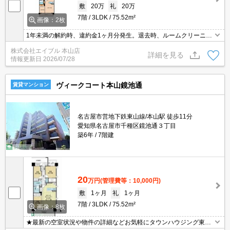
敷
20万
礼
20万
7階
3LDK
75.52m²
画像：2枚
1年未満の解約時、違約金1ヶ月分発生。退去時、ルームクリーニン
グ料金91,379円。南向きの角部屋です。人気の設備も充実。ぜひ、
株式会社エイブル 本山店
お問い合わせ下さい。
詳細を見る
情報更新日
2026/07/28
ヴィークコート本山鏡池通
賃貸マンション
名古屋市営地下鉄東山線/本山駅 徒歩11分
愛知県名古屋市千種区鏡池通３丁目
築6年
7階建
20
万円
(管理費等：10,000円)
敷
1ヶ月
礼
1ヶ月
7階
3LDK
75.52m²
画像：8枚
★最新の空室状況や物件の詳細などお気軽にタウンハウジング東海