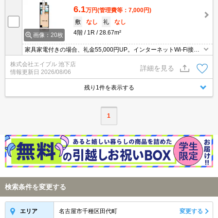
6.1
万円
(管理費等：7,000円)
敷
なし
礼
なし
4階
1R
28.67m²
画像：20枚
家具家電付きの場合、礼金55,000円UP。インターネットWi-Fi接続
無料。オートロック。宅配ボックスあり。TVインターホン付き。
株式会社エイブル 池下店
詳細を見る
情報更新日
2026/08/06
残り1件を表示する
1
検索条件を変更する
名古屋市千種区田代町
変更する
エリア