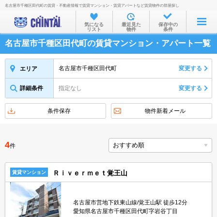
名古屋市千種区田代町の賃貸・不動産情報で賃貸マンション・賃貸アパートなど賃貸物件の部屋探し
お部屋を探す
気になる
最近見た
保存中の
リスト
物件
条件
沿線・駅から
名古屋市千種区田代町の賃貸マンション・アパート一覧
住所から
家賃相場から
名古屋市千種区田代町
変更する
エリア
通勤通学時間から
詳細条件
指定なし
変更する
物件特集から
条件保存
物件新着メール
不動産会社から
TOP
4
件
Ｒｉｖｅｒｍｅｔ覚王山
賃貸マンション
名古屋市営地下鉄東山線/覚王山駅 徒歩12分
愛知県名古屋市千種区田代町字岩谷丁目