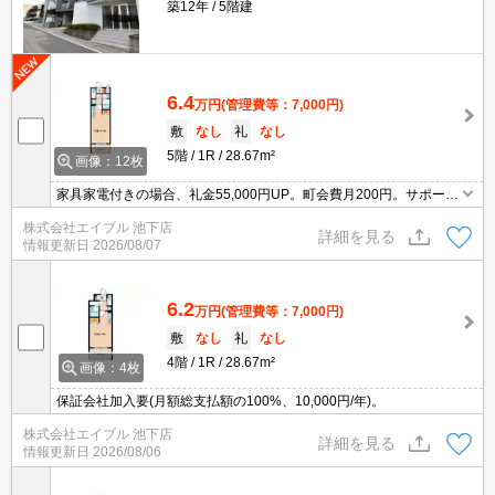
築12年
5階建
6.4
万円
(管理費等：7,000円)
敷
なし
礼
なし
5階
1R
28.67m²
画像：12枚
家具家電付きの場合、礼金55,000円UP。町会費月200円。サポート
システム加入要770円/月。最上階。オートロック。宅配ボックスあ
株式会社エイブル 池下店
り。TVインターホン付き。インターネットWi-Fi接続無料。
詳細を見る
情報更新日
2026/08/07
6.2
万円
(管理費等：7,000円)
敷
なし
礼
なし
4階
1R
28.67m²
画像：4枚
保証会社加入要(月額総支払額の100%、10,000円/年)。
株式会社エイブル 池下店
詳細を見る
情報更新日
2026/08/06