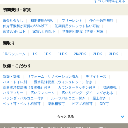
すべての特集を見る
初期費用・家賃
敷金礼金なし
初期費用が安い
フリーレント
仲介手数料無料
仲介手数料が家賃の55%以下
初期費用クレジット払い可能
家賃3万円以下
家賃5万円以下
学生割引制度（学割）対象
間取り
1R/ワンルーム
1K
1DK
1LDK
2K/2DK
2LDK
3LDK
設備・こだわり
新築・築浅
リフォーム・リノベーション済み
デザイナーズ
バス・トイレ別
温水洗浄便座（ウォシュレット）付き
食器洗浄乾燥機（食洗機）付き
カウンターキッチン付き
収納重視
バリアフリー
広いワンルーム
広いリビング・ダイニングがある
ベランダ・バルコニー付き
ルーフバルコニー付き
屋上付き
ペット可・ペット相談可
楽器相談可
ピアノ相談可
DIY可
もっと見る