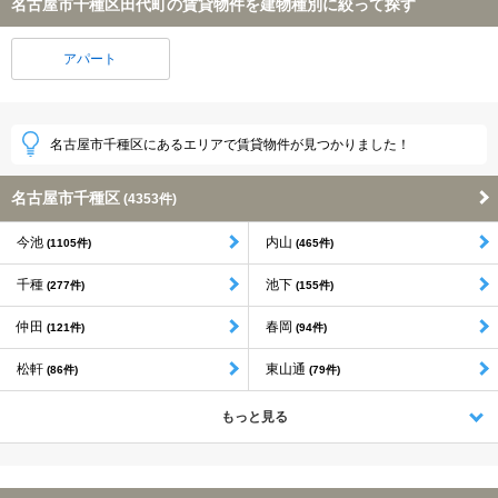
名古屋市千種区田代町の賃貸物件を建物種別に絞って探す
アパート
名古屋市千種区にあるエリアで賃貸物件が見つかりました！
名古屋市千種区
(4353件)
今池
内山
(1105件)
(465件)
千種
池下
(277件)
(155件)
仲田
春岡
(121件)
(94件)
松軒
東山通
(86件)
(79件)
もっと見る