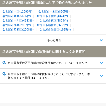
名古屋市千種区田代町周辺のエリアで物件が見つかりました
名古屋市中区(12690件)
名古屋市中村区(8205件)
名古屋市西区(5626件)
名古屋市千種区(4374件)
名古屋市中川区(4183件)
名古屋市東区(3869件)
名古屋市北区(2967件)
名古屋市瑞穂区(2683件)
名古屋市昭和区(2508件)
名古屋市熱田区(1925件)
名古屋市名東区(1893件)
名古屋市南区(1892件)
名古屋市天白区(1767件)
名古屋市緑区(1468件)
もっと見る
名古屋市守山区(1282件)
春日井市(1177件)
名古屋市港区(1035件)
日進市(971件)
清須市(638件)
長久手市(482件)
名古屋市千種区田代町の賃貸物件に関するよくある質問
北名古屋市(449件)
尾張旭市(260件)
西春日井郡豊山町(136件)
愛知郡東郷町(106件)
名古屋市千種区田代町の賃貸物件数はどれくらいありますか？
名古屋市千種区田代町の家賃相場はどれくらいですか？また、家
賃を抑えても物件はありますか。