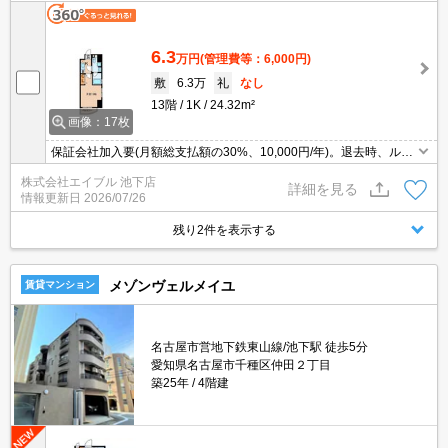
6.3
万円
(管理費等：6,000円)
敷
6.3万
礼
なし
13階
1K
24.32m²
画像：17枚
保証会社加入要(月額総支払額の30%、10,000円/年)。退去時、ルー
ムクリーニング料金55,000円。1年未満の解約時、違約金家賃+管理
株式会社エイブル 池下店
費の1ヶ月分発生。
詳細を見る
情報更新日
2026/07/26
残り2件を表示する
メゾンヴェルメイユ
賃貸マンション
名古屋市営地下鉄東山線/池下駅 徒歩5分
愛知県名古屋市千種区仲田２丁目
築25年
4階建