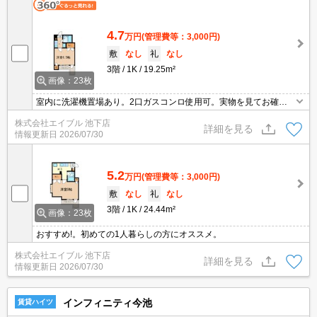
4.7
万円
(管理費等：3,000円)
敷
なし
礼
なし
3階
1K
19.25m²
画像：23枚
室内に洗濯機置場あり。2口ガスコンロ使用可。実物を見てお確か
めください。
株式会社エイブル 池下店
詳細を見る
情報更新日
2026/07/30
5.2
万円
(管理費等：3,000円)
敷
なし
礼
なし
3階
1K
24.44m²
画像：23枚
おすすめ!。初めての1人暮らしの方にオススメ。
株式会社エイブル 池下店
詳細を見る
情報更新日
2026/07/30
インフィニティ今池
賃貸ハイツ