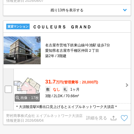
情報更新日
2026/08/07
残り13件を表示する
ＣＯＵＬＥＵＲＳ ＧＲＡＮＤ
賃貸マンション
名古屋市営地下鉄東山線/今池駅 徒歩7分
愛知県名古屋市千種区仲田２丁目
築2年
3階建
31.7
万円
(管理費等：20,000円)
敷
なし
礼
1ヶ月
3階
2LDK
70.66m²
画像：17枚
＊大須観音駅4番出口見上げるとエイブルネットワーク大須店＊
野村商事株式会社 エイブルネットワーク大須店
詳細を見る
情報更新日
2026/08/04