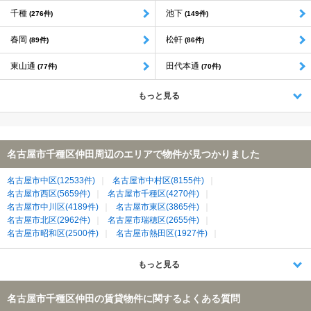
千種
池下
(276件)
(149件)
春岡
松軒
(89件)
(86件)
東山通
田代本通
(77件)
(70件)
もっと見る
名古屋市千種区仲田周辺のエリアで物件が見つかりました
名古屋市中区(12533件)
名古屋市中村区(8155件)
名古屋市西区(5659件)
名古屋市千種区(4270件)
名古屋市中川区(4189件)
名古屋市東区(3865件)
名古屋市北区(2962件)
名古屋市瑞穂区(2655件)
名古屋市昭和区(2500件)
名古屋市熱田区(1927件)
名古屋市名東区(1877件)
名古屋市南区(1844件)
名古屋市天白区(1747件)
名古屋市緑区(1451件)
もっと見る
名古屋市守山区(1299件)
春日井市(1152件)
名古屋市港区(997件)
日進市(975件)
清須市(641件)
長久手市(488件)
名古屋市千種区仲田の賃貸物件に関するよくある質問
北名古屋市(438件)
尾張旭市(263件)
西春日井郡豊山町(136件)