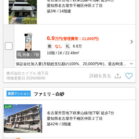
名古屋市営地下鉄東山線/今池駅 徒歩6分
愛知県名古屋市千種区仲田２丁目
築3年
14階建
6.9
万円
(管理費等：11,000円)
敷
なし
礼
6.9万
10階
1K
22.49m²
画像：7枚
保証会社加入要(月額総支払額の100%、20,000円/年)。退去時清算
手数料5,500円。
株式会社エイブル 池下店
詳細を見る
情報更新日
2026/08/06
ファミリ－白砂
賃貸マンション
名古屋市営地下鉄東山線/池下駅 徒歩7分
愛知県名古屋市千種区仲田２丁目
築42年
3階建