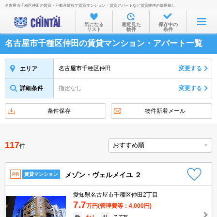
名古屋市千種区仲田の賃貸・不動産情報で賃貸マンション・賃貸アパートなど賃貸物件の部屋探し
お部屋を探す
気になる
最近見た
保存中の
リスト
物件
条件
沿線・駅から
名古屋市千種区仲田の賃貸マンション・アパート一覧
住所から
家賃相場から
名古屋市千種区仲田
変更する
エリア
通勤通学時間から
詳細条件
指定なし
変更する
物件特集から
条件保存
物件新着メール
不動産会社から
TOP
117
件
メゾン・ヴェルメイユ ２
PR
賃貸マンション
愛知県名古屋市千種区仲田2丁目
7.7
万円
(管理費等：4,000円)