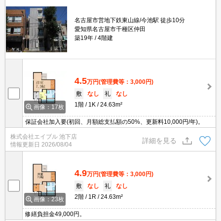
名古屋市営地下鉄東山線/今池駅 徒歩10分
愛知県名古屋市千種区仲田
築19年
4階建
4.5
万円
(管理費等：3,000円)
敷
なし
礼
なし
1階
1K
24.63m²
画像：17枚
保証会社加入要(初回、月額総支払額の50%、更新料10,000円/年)。
株式会社エイブル 池下店
詳細を見る
情報更新日
2026/08/04
4.9
万円
(管理費等：3,000円)
敷
なし
礼
なし
2階
1R
24.63m²
画像：23枚
修繕負担金49,000円。