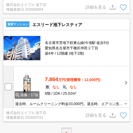
株式会社エイブル 池下店
詳細を見る
情報更新日
2026/08/04
エスリード池下レスティア
賃貸マンション
名古屋市営地下鉄東山線/今池駅 徒歩5分
愛知県名古屋市千種区仲田２丁目
築4年
12階建 (地下1階)
7.864
万円
(管理費等：12,000円)
敷
なし
礼
なし
6階
1DK
25.02m²
画像：17枚
退去時、ルームクリーニング料金33,000円。退去時、エアコン洗浄
代16,500円。
株式会社エイブル 池下店
詳細を見る
情報更新日
2026/07/31