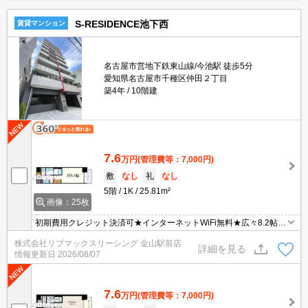
S-RESIDENCE池下西
賃貸マンション
名古屋市営地下鉄東山線/今池駅 徒歩5分
愛知県名古屋市千種区仲田２丁目
築4年
10階建
7.6
万円
(管理費等：7,000円)
敷
なし
礼
なし
5階
1K
25.81m²
画像：25枚
初期費用クレジット決済可★インターネットWiFi無料★広々8.2帖の
１K♪スーパーやショッピング施設が徒歩圏内にあって便利な立地で
株式会社リブマックスリーシング 金山駅前店
す！
詳細を見る
情報更新日
2026/08/07
7.6
万円
(管理費等：7,000円)