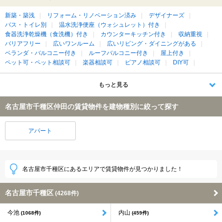
新築・築浅
リフォーム・リノベーション済み
デザイナーズ
バス・トイレ別
温水洗浄便座（ウォシュレット）付き
食器洗浄乾燥機（食洗機）付き
カウンターキッチン付き
収納重視
バリアフリー
広いワンルーム
広いリビング・ダイニングがある
ベランダ・バルコニー付き
ルーフバルコニー付き
屋上付き
ペット可・ペット相談可
楽器相談可
ピアノ相談可
DIY可
もっと見る
名古屋市千種区仲田の賃貸物件を建物種別に絞って探す
アパート
名古屋市千種区にあるエリアで賃貸物件が見つかりました！
名古屋市千種区
(4268件)
今池
内山
(1068件)
(459件)