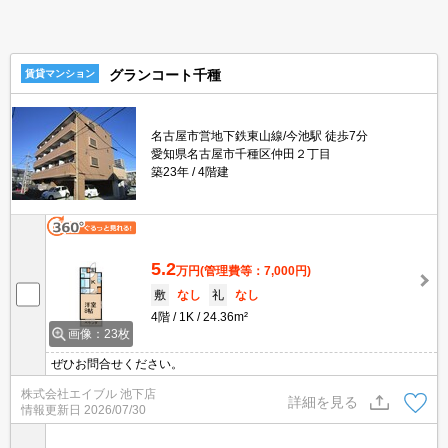
グランコート千種
賃貸マンション
名古屋市営地下鉄東山線/今池駅 徒歩7分
愛知県名古屋市千種区仲田２丁目
築23年
4階建
5.2
万円
(管理費等：7,000円)
敷
なし
礼
なし
4階
1K
24.36m²
画像：23枚
ぜひお問合せください。
株式会社エイブル 池下店
詳細を見る
情報更新日
2026/07/30