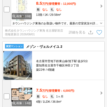
8.5
万円
(管理費等：12,000円)
敷
なし
礼
なし
13階
1K
29.58m²
画像：16枚
タウンハウジング東海のお取扱い物件です。最新の空室状況や詳細
などお気軽にお問い合わせください。
株式会社タウンハウジング東海 名古屋駅前店
詳細を見る
情報更新日
2026/08/01
メゾン・ヴェルメイユ 2
賃貸マンション
名古屋市営地下鉄東山線/池下駅 徒歩5分
愛知県名古屋市千種区仲田２丁目
築22年
4階建
7.5
万円
(管理費等：4,000円)
敷
なし
礼
1ヶ月
4階
1LDK
36.8m²
画像：14枚