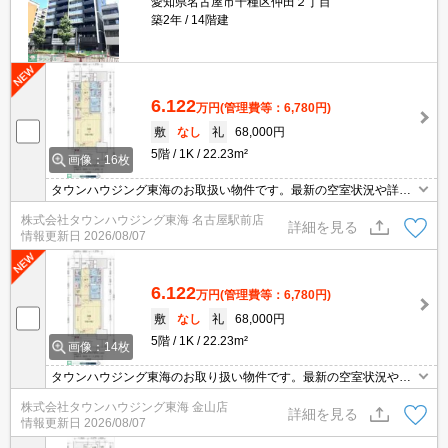
愛知県名古屋市千種区仲田２丁目
築2年
14階建
6.122
万円
(管理費等：6,780円)
敷
なし
礼
68,000円
5階
1K
22.23m²
画像：16枚
タウンハウジング東海のお取扱い物件です。最新の空室状況や詳細
などお気軽にお問い合わせください。
株式会社タウンハウジング東海 名古屋駅前店
詳細を見る
情報更新日
2026/08/07
6.122
万円
(管理費等：6,780円)
敷
なし
礼
68,000円
5階
1K
22.23m²
画像：14枚
タウンハウジング東海のお取り扱い物件です。最新の空室状況やの
詳細などお気軽にお問い合わせ下さい。
株式会社タウンハウジング東海 金山店
詳細を見る
情報更新日
2026/08/07