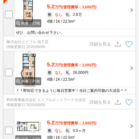
5.2
万円
(管理費等：3,000円)
敷
なし
礼
2.6万
4階
1K
22.5m²
画像：23枚
ぜひ、お問い合わせ下さい。
株式会社エイブル 池下店
詳細を見る
情報更新日
2026/08/06
5.2
万円
(管理費等：3,000円)
敷
なし
礼
26,000円
4階
1K
22.5m²
画像：25枚
＊＊即対応できるように毎日営業中！当日ご案内可能の大須店＊＊
野村商事株式会社 エイブルネットワーク大須店
詳細を見る
情報更新日
2026/08/06
5.2
万円
(管理費等：3,000円)
敷
なし
礼
0.5ヶ月
4階
1K
22.5m²