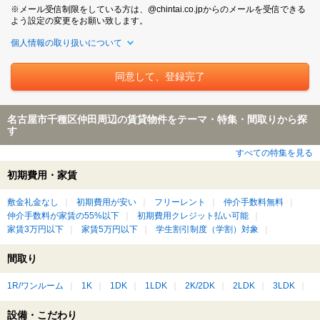
※メール受信制限をしている方は、@chintai.co.jpからのメールを受信できる
よう設定の変更をお願い致します。
個人情報の取り扱いについて
名古屋市千種区仲田周辺の賃貸物件をテーマ・特集・間取りから探
す
すべての特集を見る
初期費用・家賃
敷金礼金なし
初期費用が安い
フリーレント
仲介手数料無料
仲介手数料が家賃の55%以下
初期費用クレジット払い可能
家賃3万円以下
家賃5万円以下
学生割引制度（学割）対象
間取り
1R/ワンルーム
1K
1DK
1LDK
2K/2DK
2LDK
3LDK
設備・こだわり