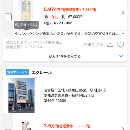
5.974
万円
(管理費等：7,260円)
敷
なし
礼
67,000円
4階
1K
23.79m²
画像：23枚
タウンハウジング東海のお取扱い物件です。最新の空室状況や詳細
などお気軽にお問い合わせください。
株式会社タウンハウジング東海 栄店
詳細を見る
情報更新日
2026/08/04
残り37件を表示する
エクレール
賃貸マンション
名古屋市営地下鉄東山線/池下駅 徒歩6分
愛知県名古屋市千種区仲田2丁目
築46年
5階建
3.5
万円
(管理費等：3,000円)