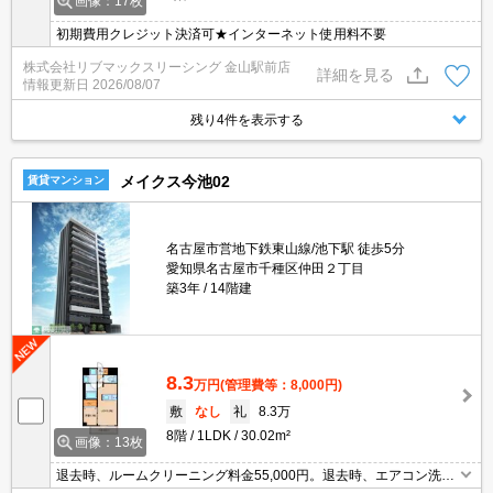
画像：17枚
初期費用クレジット決済可★インターネット使用料不要
株式会社リブマックスリーシング 金山駅前店
詳細を見る
情報更新日
2026/08/07
残り4件を表示する
メイクス今池02
賃貸マンション
名古屋市営地下鉄東山線/池下駅 徒歩5分
愛知県名古屋市千種区仲田２丁目
築3年
14階建
8.3
万円
(管理費等：8,000円)
敷
なし
礼
8.3万
8階
1LDK
30.02m²
画像：13枚
退去時、ルームクリーニング料金55,000円。退去時、エアコン洗浄
代16,500円。楽器応相談。法人契約の場合礼金1ヶ月。2年未満の解