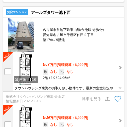
アールズタワー池下西
賃貸マンション
名古屋市営地下鉄東山線/今池駅 徒歩4分
愛知県名古屋市千種区仲田２丁目
築17年
9階建
5.7
万円
(管理費等：6,000円)
敷
なし
礼
なし
2階
1K
24.96m²
画像：19枚
タウンハウジング東海のお取り扱い物件です。最新の空室状況やの
詳細などお気軽にお問い合わせ下さい。
株式会社タウンハウジング東海 金山店
詳細を見る
情報更新日
2026/08/02
5.9
万円
(管理費等：6,000円)
敷
なし
礼
なし