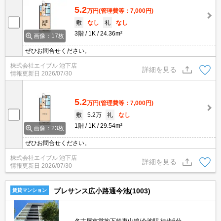
5.2
万円
(管理費等：7,000円)
敷
なし
礼
なし
3階
1K
24.36m²
画像：17枚
ぜひお問合せください。
株式会社エイブル 池下店
詳細を見る
情報更新日
2026/07/30
5.2
万円
(管理費等：7,000円)
敷
5.2万
礼
なし
1階
1K
29.54m²
画像：23枚
ぜひお問合せください。
株式会社エイブル 池下店
詳細を見る
情報更新日
2026/07/30
プレサンス広小路通今池(1003)
賃貸マンション