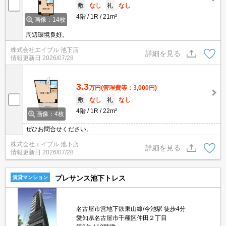
敷
なし
礼
なし
4階
1R
21m²
画像：14枚
周辺環境良好。
株式会社エイブル 池下店
詳細を見る
情報更新日
2026/07/28
3.3
万円
(管理費等：3,000円)
敷
なし
礼
なし
4階
1R
22m²
画像：4枚
ぜひお問合せください。
株式会社エイブル 池下店
詳細を見る
情報更新日
2026/07/28
プレサンス池下トレス
賃貸マンション
名古屋市営地下鉄東山線/今池駅 徒歩4分
愛知県名古屋市千種区仲田２丁目