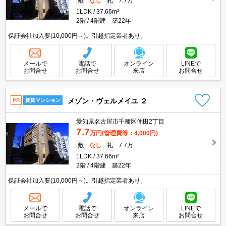
敷
なし
礼
7.7万
1LDK
37.66m²
2階
4階建 築22年
保証会社加入要(10,000円～)。引越指定業者あり。
メールで
電話で
オンライン
LINEで
お問合せ
お問合せ
来店
お問合せ
メゾン・ヴェルメイユ ２
PR
賃貸マンション
愛知県名古屋市千種区仲田2丁目
7.7
万円
(管理費等：4,000円)
敷
なし
礼
7.7万
1LDK
37.66m²
2階
4階建 築22年
保証会社加入要(10,000円～)。引越指定業者あり。
メールで
電話で
オンライン
LINEで
お問合せ
お問合せ
来店
お問合せ