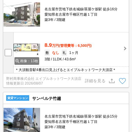
名古屋市営地下鉄名城線/茶屋ケ坂駅 徒歩16分
愛知県名古屋市千種区竹越１丁目
築3年
3階建
8.9
万円
(管理費等：6,500円)
敷
なし
礼
1ヶ月
3階
1LDK
43.6m²
画像：13枚
＊大須観音駅4番出口見上げるとエイブルネットワーク大須店＊
野村商事株式会社 エイブルネットワーク大須店
詳細を見る
情報更新日
2026/08/07
サンベルテ竹越
賃貸マンション
名古屋市営地下鉄名城線/茶屋ケ坂駅 徒歩15分
愛知県名古屋市千種区竹越１丁目
築3年
3階建