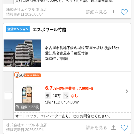
賃料口座引落手数料500円/月。ペット応相談。最上階角部屋。
株式会社エイブル 本山店
詳細を見る
情報更新日
2026/08/04
エスポワール竹越
賃貸マンション
名古屋市営地下鉄名城線/茶屋ケ坂駅 徒歩16分
愛知県名古屋市千種区竹越
築35年
7階建
6.7
万円
(管理費等：7,600円)
敷
10万
礼
なし
5階
1LDK
54.88m²
画像：23枚
オートロック。エレベーターあり。ぜひお問合せください。
株式会社エイブル 本山店
詳細を見る
情報更新日
2026/08/04