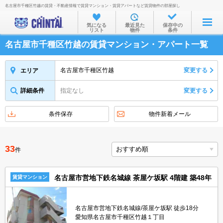
名古屋市千種区竹越の賃貸・不動産情報で賃貸マンション・賃貸アパートなど賃貸物件の部屋探し
お部屋を探す
気になる
最近見た
保存中の
リスト
物件
条件
沿線・駅から
名古屋市千種区竹越の賃貸マンション・アパート一覧
住所から
家賃相場から
名古屋市千種区竹越
変更する
エリア
通勤通学時間から
詳細条件
指定なし
変更する
物件特集から
条件保存
物件新着メール
不動産会社から
TOP
33
件
名古屋市営地下鉄名城線 茶屋ケ坂駅 4階建 築48年
賃貸マンション
名古屋市営地下鉄名城線/茶屋ケ坂駅 徒歩18分
愛知県名古屋市千種区竹越１丁目