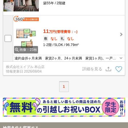
築55年
2階建
11
万円
(管理費等：--)
敷
なし
礼
なし
1-2階
5LDK
96.79m²
画像：23枚
違約金(6ヶ月未満 家賃2ヶ月、24ヶ月未満 家賃1ヶ月)。一戸建
てをお望みのあなたへ。駐車場無料。
株式会社エイブル 本山店
詳細を見る
情報更新日
2026/08/04
1