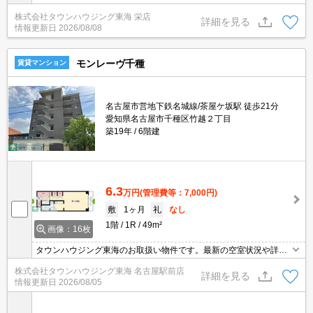
株式会社タウンハウジング東海 栄店
詳細を見る
情報更新日
2026/08/08
モンレーヴ千種
賃貸マンション
名古屋市営地下鉄名城線/茶屋ケ坂駅 徒歩21分
愛知県名古屋市千種区竹越２丁目
築19年
6階建
6.3
万円
(管理費等：7,000円)
敷
1ヶ月
礼
なし
1階
1R
49m²
画像：16枚
タウンハウジング東海のお取扱い物件です。最新の空室状況や詳細
などお気軽にお問い合わせください。
株式会社タウンハウジング東海 名古屋駅前店
詳細を見る
情報更新日
2026/08/05