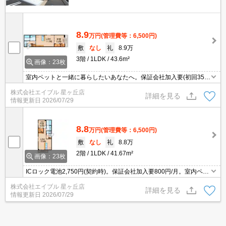
8.9
万円
(管理費等：6,500円)
敷
なし
礼
8.9万
3階
1LDK
43.6m²
画像：23枚
室内ペットと一緒に暮らしたいあなたへ。保証会社加入要(初回35,0
00円、月額総支払額の1％+800円/月)。小型犬・猫計2匹まで飼育
株式会社エイブル 星ヶ丘店
可。ペット飼育の場合、敷金1ヵ月分増。設備を重視したい方に。
詳細を見る
情報更新日
2026/07/29
8.8
万円
(管理費等：6,500円)
敷
なし
礼
8.8万
2階
1LDK
41.67m²
画像：23枚
ICロック電池2,750円(契約時)。保証会社加入要800円/月。室内ペッ
トと一緒に暮らしたいあなたへ。小型犬・猫計2匹まで飼育可。ペ
株式会社エイブル 星ヶ丘店
ット飼育の場合、敷金1ヵ月分増。インターネットWi-Fi接続無料。
詳細を見る
情報更新日
2026/07/29