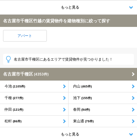
もっと見る
名古屋市千種区竹越の賃貸物件を建物種別に絞って探す
アパート
名古屋市千種区にあるエリアで賃貸物件が見つかりました！
名古屋市千種区
(4353件)
今池
内山
(1105件)
(465件)
千種
池下
(277件)
(155件)
仲田
春岡
(121件)
(94件)
松軒
東山通
(86件)
(79件)
もっと見る