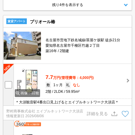
残り4件を表示する
プリオール椿
賃貸アパート
名古屋市営地下鉄名城線/茶屋ケ坂駅 徒歩21分
愛知県名古屋市千種区竹越２丁目
築16年
2階建
7.7
万円
(管理費等：4,000円)
敷
1ヶ月
礼
なし
2階
2LDK
59.95m²
画像：32枚
＊大須観音駅4番出口見上げるとエイブルネットワーク大須店＊
野村商事株式会社 エイブルネットワーク大須店
詳細を見る
情報更新日
2026/08/06