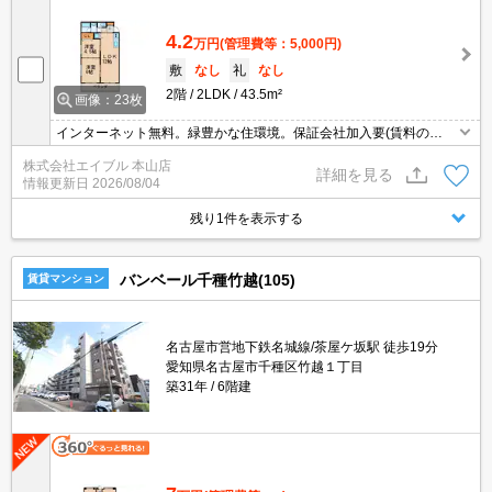
4.2
万円
(管理費等：5,000円)
敷
なし
礼
なし
2階
2LDK
43.5m²
画像：23枚
インターネット無料。緑豊かな住環境。保証会社加入要(賃料の
1%)。インターネット初期費用11,000円。違約金(6ヶ月未満 家賃2
株式会社エイブル 本山店
ヶ月、12ヶ月未満 家賃1ヶ月)。
詳細を見る
情報更新日
2026/08/04
残り1件を表示する
バンベール千種竹越(105)
賃貸マンション
名古屋市営地下鉄名城線/茶屋ケ坂駅 徒歩19分
愛知県名古屋市千種区竹越１丁目
築31年
6階建