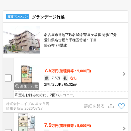
グランデージ竹越
賃貸マンション
名古屋市営地下鉄名城線/茶屋ケ坂駅 徒歩17分
愛知県名古屋市千種区竹越１丁目
築29年
4階建
7.5
万円
(管理費等：5,000円)
敷
7.5万
礼
なし
2階
2LDK
65.32m²
画像：23枚
和室をお好みの方に。2面バルコニー。
株式会社エイブル 星ヶ丘店
詳細を見る
情報更新日
2026/07/27
7.5
万円
(管理費等：5,000円)