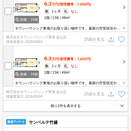
6.3
万円
(管理費等：7,000円)
敷
1ヶ月
礼
なし
1階
1SK
49m²
画像：16枚
タウンハウジング東海のお取り扱い物件です。最新の空室状況やの
詳細などお気軽にお問い合わせ下さい。
株式会社タウンハウジング東海 金山店
詳細を見る
情報更新日
2026/08/04
6.3
万円
(管理費等：7,000円)
敷
1ヶ月
礼
なし
1階
1SK
49m²
画像：16枚
タウンハウジング東海のお取り扱い物件です。最新の空室状況やの
詳細などお気軽にお問い合わせ下さい。
株式会社タウンハウジング東海 金山店
詳細を見る
情報更新日
2026/08/04
残り2件を表示する
サンベルテ竹越
賃貸アパート