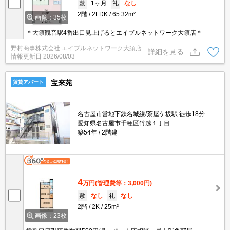
敷
1ヶ月
礼
なし
2階
2LDK
65.32m²
画像：35枚
＊大須観音駅4番出口見上げるとエイブルネットワーク大須店＊
野村商事株式会社 エイブルネットワーク大須店
詳細を見る
情報更新日
2026/08/03
宝来苑
賃貸アパート
名古屋市営地下鉄名城線/茶屋ケ坂駅 徒歩18分
愛知県名古屋市千種区竹越１丁目
築54年
2階建
4
万円
(管理費等：3,000円)
敷
なし
礼
なし
2階
2K
25m²
画像：23枚