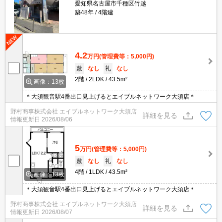
愛知県名古屋市千種区竹越
築48年
4階建
4.2
万円
(管理費等：5,000円)
敷
なし
礼
なし
2階
2LDK
43.5m²
画像：13枚
＊大須観音駅4番出口見上げるとエイブルネットワーク大須店＊
野村商事株式会社 エイブルネットワーク大須店
詳細を見る
情報更新日
2026/08/06
5
万円
(管理費等：5,000円)
敷
なし
礼
なし
4階
1LDK
43.5m²
画像：13枚
＊大須観音駅4番出口見上げるとエイブルネットワーク大須店＊
野村商事株式会社 エイブルネットワーク大須店
詳細を見る
情報更新日
2026/08/07