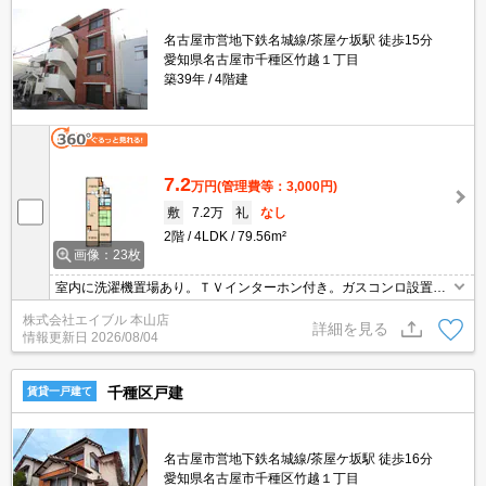
名古屋市営地下鉄名城線/茶屋ケ坂駅 徒歩15分
愛知県名古屋市千種区竹越１丁目
築39年
4階建
7.2
万円
(管理費等：3,000円)
敷
7.2万
礼
なし
2階
4LDK
79.56m²
画像：23枚
室内に洗濯機置場あり。ＴＶインターホン付き。ガスコンロ設置
可。保証会社加入要(初回月額総額50%、月次月額総額1.5%)。2年
株式会社エイブル 本山店
未満の解約時、違約金1ヶ月分発生。近隣駐車場230m月9,900円。
詳細を見る
情報更新日
2026/08/04
千種区戸建
賃貸一戸建て
名古屋市営地下鉄名城線/茶屋ケ坂駅 徒歩16分
愛知県名古屋市千種区竹越１丁目