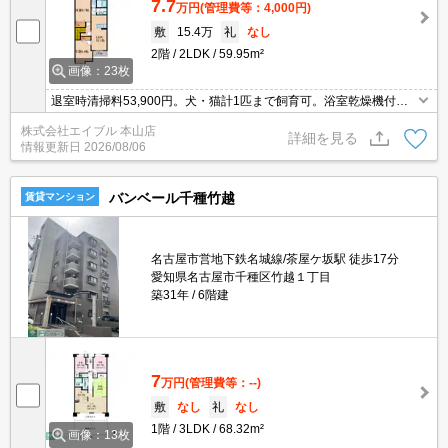
7.7
万円
(管理費等：4,000円)
敷
15.4万
礼
なし
2階
2LDK
59.95m²
画像：23枚
退室時清掃料53,900円。犬・猫計1匹まで飼育可。浴室乾燥機付。T
Vインターホン付き。最上階角部屋。
株式会社エイブル 本山店
詳細を見る
情報更新日
2026/08/06
バンベール千種竹越
賃貸マンション
名古屋市営地下鉄名城線/茶屋ケ坂駅 徒歩17分
愛知県名古屋市千種区竹越１丁目
築31年
6階建
7
万円
(管理費等：--)
敷
なし
礼
なし
1階
3LDK
68.32m²
画像：13枚