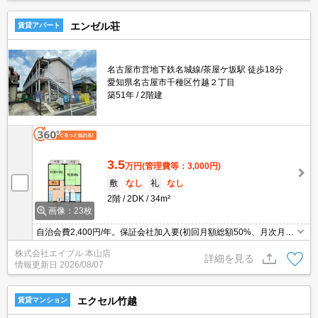
エンゼル荘
賃貸アパート
名古屋市営地下鉄名城線/茶屋ケ坂駅 徒歩18分
愛知県名古屋市千種区竹越２丁目
築51年
2階建
3.5
万円
(管理費等：3,000円)
敷
なし
礼
なし
2階
2DK
34m²
画像：23枚
自治会費2,400円/年。保証会社加入要(初回月額総額50%、月次月額
総額2%)。
株式会社エイブル 本山店
詳細を見る
情報更新日
2026/08/07
エクセル竹越
賃貸マンション