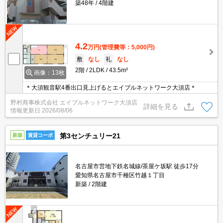
築48年
4階建
4.2
万円
(管理費等：5,000円)
敷
なし
礼
なし
2階
2LDK
43.5m²
画像：13枚
＊大須観音駅4番出口見上げるとエイブルネットワーク大須店＊
野村商事株式会社 エイブルネットワーク大須店
詳細を見る
情報更新日
2026/08/06
第3センチュリー21
新築
賃貸コーポ
名古屋市営地下鉄名城線/茶屋ケ坂駅 徒歩17分
愛知県名古屋市千種区竹越１丁目
新築
2階建