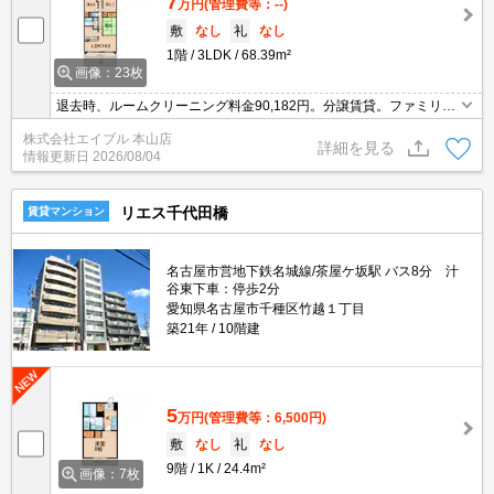
7
万円
(管理費等：--)
敷
なし
礼
なし
1階
3LDK
68.39m²
画像：23枚
退去時、ルームクリーニング料金90,182円。分譲賃貸。ファミリー
さんにオススメ!。住環境をあなたの目でお確かめ下さい。
株式会社エイブル 本山店
詳細を見る
情報更新日
2026/08/04
リエス千代田橋
賃貸マンション
名古屋市営地下鉄名城線/茶屋ケ坂駅 バス8分 汁
谷東下車：停歩2分
愛知県名古屋市千種区竹越１丁目
築21年
10階建
5
万円
(管理費等：6,500円)
敷
なし
礼
なし
9階
1K
24.4m²
画像：7枚