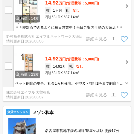
14.92
万円
(管理費等：5,000円)
敷
1ヶ月
礼
なし
2階
3LDK
87.14m²
画像：14枚
＊＊即対応できるように毎日営業中！当日ご案内可能の大須店＊＊
野村商事株式会社 エイブルネットワーク大須店
詳細を見る
情報更新日
2026/08/06
14.92
万円
(管理費等：5,000円)
敷
14.92万
礼
なし
2階
3LDK
87.14m²
画像：23枚
ペット飼育の場合、礼金1ヵ月分増。小型犬・猫計1匹まで飼育可。
インターネット無料。
株式会社エイブル 大曽根店
詳細を見る
情報更新日
2026/08/07
メゾン和幸
賃貸マンション
名古屋市営地下鉄名城線/茶屋ケ坂駅 徒歩17分