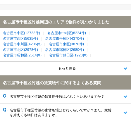
名古屋市千種区竹越周辺のエリアで物件が見つかりました
名古屋市中区(12733件)
名古屋市中村区(8224件)
名古屋市西区(5635件)
名古屋市千種区(4370件)
名古屋市中川区(4206件)
名古屋市東区(3870件)
名古屋市北区(2978件)
名古屋市瑞穂区(2680件)
名古屋市昭和区(2514件)
名古屋市熱田区(1923件)
名古屋市名東区(1885件)
名古屋市南区(1878件)
名古屋市天白区(1754件)
名古屋市緑区(1463件)
もっと見る
名古屋市守山区(1280件)
春日井市(1175件)
名古屋市港区(1023件)
日進市(966件)
清須市(638件)
長久手市(482件)
名古屋市千種区竹越の賃貸物件に関するよくある質問
北名古屋市(453件)
尾張旭市(260件)
西春日井郡豊山町(136件)
愛知郡東郷町(106件)
名古屋市千種区竹越の賃貸物件数はどれくらいありますか？
名古屋市千種区竹越の家賃相場はどれくらいですか？また、家賃
を抑えても物件はありますか。