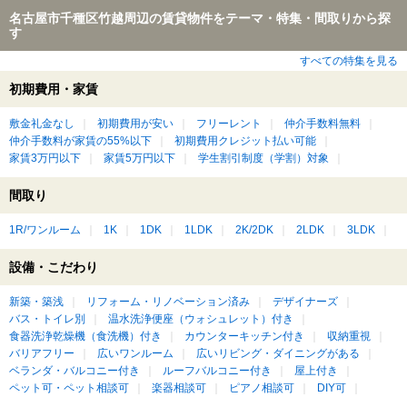
名古屋市千種区竹越周辺の賃貸物件をテーマ・特集・間取りから探
す
すべての特集を見る
初期費用・家賃
敷金礼金なし
初期費用が安い
フリーレント
仲介手数料無料
仲介手数料が家賃の55%以下
初期費用クレジット払い可能
家賃3万円以下
家賃5万円以下
学生割引制度（学割）対象
間取り
1R/ワンルーム
1K
1DK
1LDK
2K/2DK
2LDK
3LDK
設備・こだわり
新築・築浅
リフォーム・リノベーション済み
デザイナーズ
バス・トイレ別
温水洗浄便座（ウォシュレット）付き
食器洗浄乾燥機（食洗機）付き
カウンターキッチン付き
収納重視
バリアフリー
広いワンルーム
広いリビング・ダイニングがある
ベランダ・バルコニー付き
ルーフバルコニー付き
屋上付き
ペット可・ペット相談可
楽器相談可
ピアノ相談可
DIY可