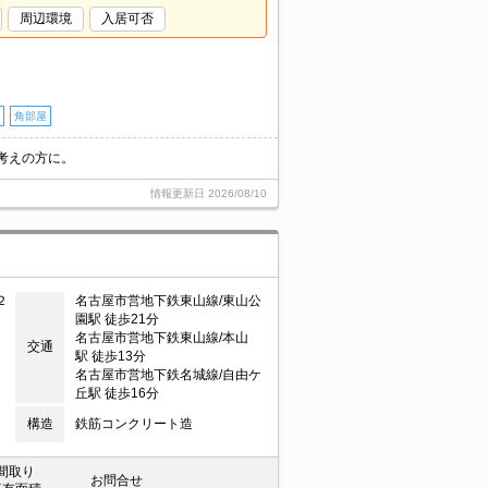
周辺環境
入居可否
角部屋
考えの方に。
情報更新日
2026/08/10
２
名古屋市営地下鉄東山線/東山公
園駅 徒歩21分
名古屋市営地下鉄東山線/本山
交通
駅 徒歩13分
名古屋市営地下鉄名城線/自由ケ
丘駅 徒歩16分
構造
鉄筋コンクリート造
間取り
お問合せ