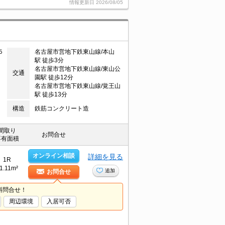
情報更新日
2026/08/05
５
名古屋市営地下鉄東山線/本山
駅 徒歩3分
名古屋市営地下鉄東山線/東山公
交通
園駅 徒歩12分
名古屋市営地下鉄東山線/覚王山
駅 徒歩13分
構造
鉄筋コンクリート造
間取り
お問合せ
専有面積
オンライン相談
詳細を見る
1R
1.11m²
追加
お問合せ
料問合せ！
周辺環境
入居可否