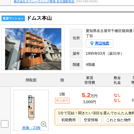
株式会社タウンハウジング東海 名古屋駅前店
(052-589-9006)
ドムス本山
賃貸マンション
愛知県名古屋市千種区猫洞通
丁目
住所
周辺地図
築年
1995年03月（築31年）
階建
4階建
家賃
敷金
間取図
階
管理費
礼金
5.2
1階
なし
万円
なし
3
即入居可
3,000円
1分で完結！聞きたい項目を選んでかんたん無
初期費用
空室情報
これと似た物件
画像：23枚