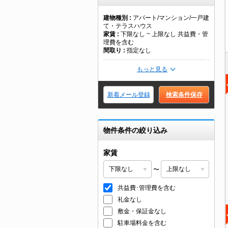
建物種別
アパート/マンション/一戸建
て・テラスハウス
家賃
下限なし ~ 上限なし 共益費・管
理費を含む
間取り
指定なし
もっと見る
新着メール登録
検索条件保存
物件条件の絞り込み
家賃
〜
共益費･管理費を含む
礼金なし
敷金・保証金なし
駐車場料金を含む