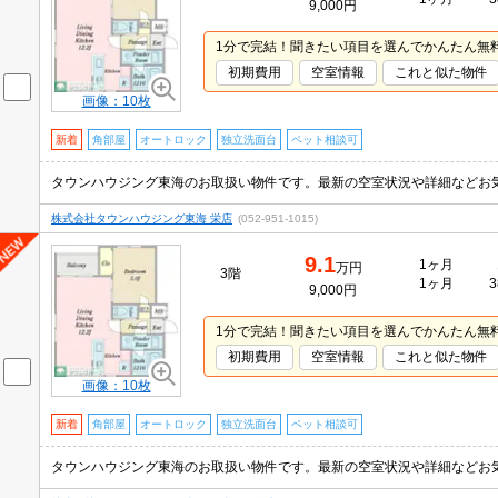
9,000円
1分で完結！聞きたい項目を選んでかんたん無
初期費用
空室情報
これと似た物件
画像：10枚
新着
角部屋
オートロック
独立洗面台
ペット相談可
タウンハウジング東海のお取扱い物件です。最新の空室状況や詳細などお
株式会社タウンハウジング東海 栄店
(052-951-1015)
9.1
1ヶ月
万円
3階
1ヶ月
3
9,000円
1分で完結！聞きたい項目を選んでかんたん無
初期費用
空室情報
これと似た物件
画像：10枚
新着
角部屋
オートロック
独立洗面台
ペット相談可
タウンハウジング東海のお取扱い物件です。最新の空室状況や詳細などお