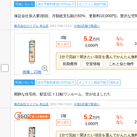
写真いろいろ
仲介手数料家賃の55%以下
オンライン相談可能
保証会社加入要(初回、月額総支払額の50%、更新料10,000円)。贅沢な
株式会社エイブル 本山店
(052-788-7101)
※他3店舗で取扱い
5.2
3階
なし
万円
なし
3
即入居可
3,000円
1分で完結！聞きたい項目を選んでかんたん無
初期費用
空室情報
これと似た物件
画像：23枚
写真いろいろ
仲介手数料家賃の55%以下
オンライン相談可能
南向き
閑静な住宅街。駅近!広々11帖ワンルーム、空が出ました!!。
株式会社エイブル 本山店
(052-788-7101)
※他3店舗で取扱い
5.2
1階
なし
万円
なし
2
即入居可
3,000円
1分で完結！聞きたい項目を選んでかんたん無