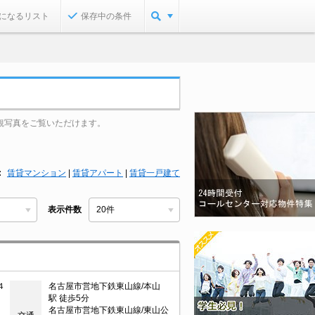
になるリスト
保存中の条件
観写真をご覧いただけます。
賃貸マンション
|
賃貸アパート
|
賃貸一戸建て
表示件数
４
名古屋市営地下鉄東山線/本山
駅 徒歩5分
名古屋市営地下鉄東山線/東山公