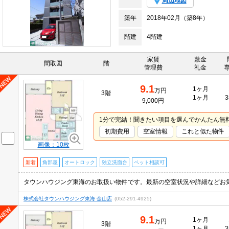
周辺地図
築年
2018年02月（築8年）
階建
4階建
家賃
敷金
間取図
階
管理費
礼金
9.1
1ヶ月
万円
3階
1ヶ月
3
9,000円
1分で完結！聞きたい項目を選んでかんたん無
初期費用
空室情報
これと似た物件
画像：10枚
新着
角部屋
オートロック
独立洗面台
ペット相談可
タウンハウジング東海のお取扱い物件です。最新の空室状況や詳細などお
株式会社タウンハウジング東海 金山店
(052-291-4925)
9.1
1ヶ月
万円
3階
1ヶ月
3