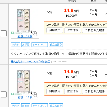
管理費
礼金
14.8
2ヶ月
万円
5階
1ヶ月
7
10,000円
1分で完結！聞きたい項目を選んでかんたん無
初期費用
空室情報
これと似た物件
画像：12枚
南向き
角部屋
オートロック
独立洗面台
タウンハウジング東海のお取扱い物件です。最新の空室状況や詳細などお
株式会社タウンハウジング東海 栄店
(052-951-1015)
14.8
2ヶ月
万円
5階
1ヶ月
7
10,000円
1分で完結！聞きたい項目を選んでかんたん無
初期費用
空室情報
これと似た物件
画像：12枚
南向き
角部屋
オートロック
独立洗面台