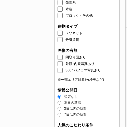
鉄骨系
木造
ブロック・その他
建物タイプ
メゾネット
分譲賃貸
画像の有無
間取り図あり
外観･内観写真あり
360° パノラマ写真あり
※一部エリア対象外(埼玉など)
情報公開日
指定なし
本日の新着
3日以内の新着
7日以内の新着
人気のこだわり条件