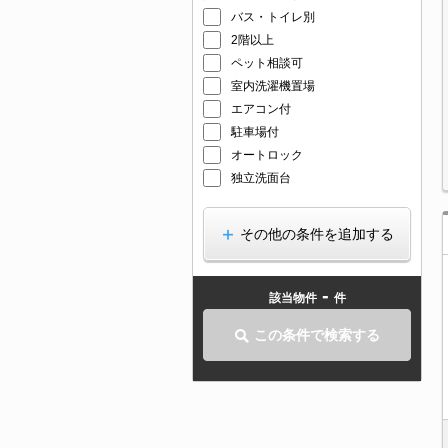
バス・トイレ別
2階以上
ペット相談可
室内洗濯機置場
エアコン付
駐車場付
オートロック
独立洗面台
その他の条件を追加する
-
該当物件
件
この条件で検索する