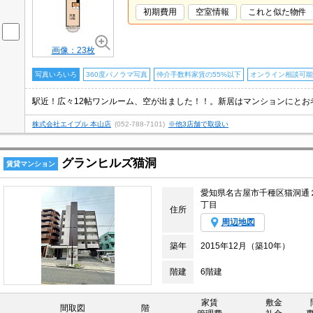
初期費用
空室情報
これと似た物件
画像：23枚
写真いろいろ
360度パノラマ写真
仲介手数料家賃の55%以下
オンライン相談可能
駅近！広々12帖ワンルーム、空が出ました！！。新居はマンションにとお
株式会社エイブル 本山店
(052-788-7101)
※他3店舗で取扱い
グランヒルズ猫洞
賃貸マンション
愛知県名古屋市千種区猫洞通
丁目
住所
周辺地図
築年
2015年12月（築10年）
階建
6階建
家賃
敷金
間取図
階