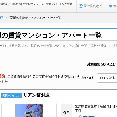
の賃貸・不動産情報で賃貸マンション・賃貸アパートなど賃貸
最近見た物件
気
種区
猫洞通の賃貸物件･マンション･アパート一覧
通の賃貸マンション・アパート一覧
ートの検索結果です。33件の物件が見つかりました。物件一覧で賃料や間取り、外
建物種別を絞り込む
33
件の賃貸物件情報が名古屋市千種区猫洞通で見つかり
並び替え
ました
リアン猫洞通
賃貸マンション
愛知県名古屋市千種区猫洞通
丁目
住所