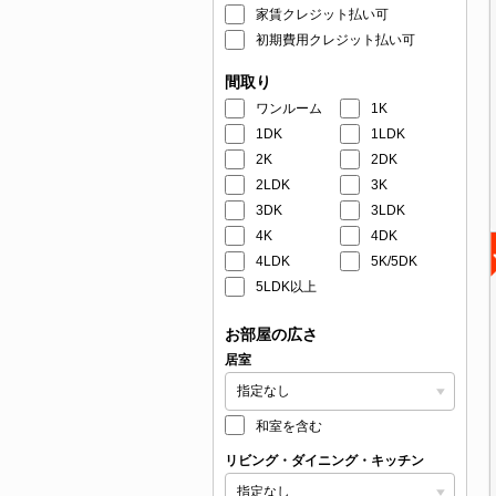
家賃クレジット払い可
初期費用クレジット払い可
間取り
ワンルーム
1K
1DK
1LDK
2K
2DK
2LDK
3K
3DK
3LDK
4K
4DK
4LDK
5K/5DK
5LDK以上
お部屋の広さ
居室
和室を含む
リビング・ダイニング・キッチン