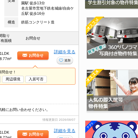
交通
園駅 徒歩13分
名古屋市営地下鉄名城線/自由ケ
丘駅 徒歩16分
構造
鉄筋コンクリート造
間取り
お問合せ
専有面積
詳細を見る
1LDK
お問合せ
8.77m²
追加
料問合せ！
周辺環境
入居可否
気軽にお問い合わせください。
情報更新日
2026/08/07
詳細を見る
1LDK
お問合せ
8.77m²