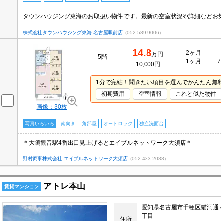
タウンハウジング東海のお取扱い物件です。最新の空室状況や詳細などお
株式会社タウンハウジング東海 名古屋駅前店
(052-589-9006)
14.8
2ヶ月
万円
5階
1ヶ月
7
10,000円
1分で完結！聞きたい項目を選んでかんたん無
初期費用
空室情報
これと似た物件
画像：30枚
写真いろいろ
南向き
角部屋
オートロック
独立洗面台
＊大須観音駅4番出口見上げるとエイブルネットワーク大須店＊
野村商事株式会社 エイブルネットワーク大須店
(052-433-2088)
アトレ本山
賃貸マンション
愛知県名古屋市千種区猫洞通
丁目
住所