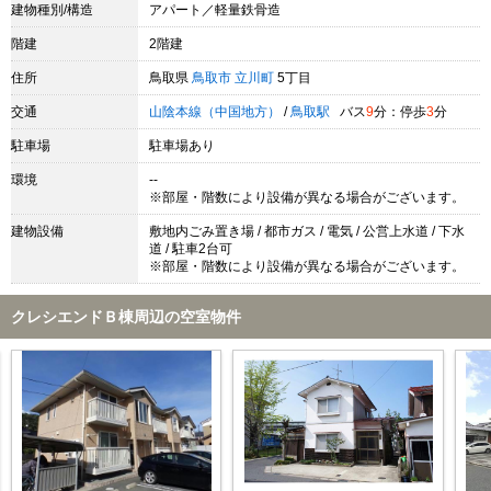
建物種別/構造
アパート／軽量鉄骨造
階建
2階建
住所
鳥取県
鳥取市
立川町
5丁目
交通
山陰本線（中国地方）
/
鳥取駅
バス
9
分：停歩
3
分
駐車場
駐車場あり
環境
--
※部屋・階数により設備が異なる場合がございます。
建物設備
敷地内ごみ置き場 / 都市ガス / 電気 / 公営上水道 / 下水
道 / 駐車2台可
※部屋・階数により設備が異なる場合がございます。
クレシエンドＢ棟周辺の空室物件