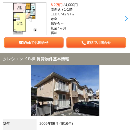
6.2万円
/ 4,000円
南向き / 1-1階
1LDK / 42.97㎡
敷金 --
保証金 --
礼金 1ヶ月
償却 --
Webでお問合せ
電話でお問合せ
クレシエンドＢ棟 賃貸物件基本情報
築年
2009年09月 (築16年)