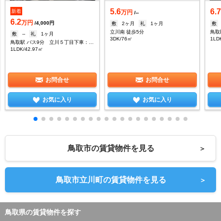
5.6
6.
新着
万円
/--
6.2
万円
/4,000円
敷
2ヶ月
礼
1ヶ月
敷
立川南 徒歩5分
敷
--
礼
1ヶ月
3DK/76㎡
1LD
鳥取駅 バス9分 立川５丁目下車：停歩3分
1LDK/42.97㎡
お問合せ
お問合せ
お気に入り
お気に入り
鳥取市の賃貸物件を見る
＞
鳥取市立川町の賃貸物件を見る
＞
鳥取県の賃貸物件を探す