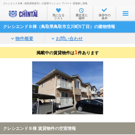
クレシエンドＢ棟（鳥取県鳥取市）の賃貸マンション･アパート･部屋探し情報
お部屋を探す
気になる
最近見た
保存中の
リスト
物件
条件
沿線・駅から
クレシエンドＢ棟（鳥取県鳥取市立川町5丁目）の建物情報
住所から
物件概要
お問い合わせ
家賃相場から
1
掲載中の賃貸物件は
通勤通学時間から
件あります
物件特集から
不動産会社から
TOP
クレシエンドＢ棟 賃貸物件の空室情報