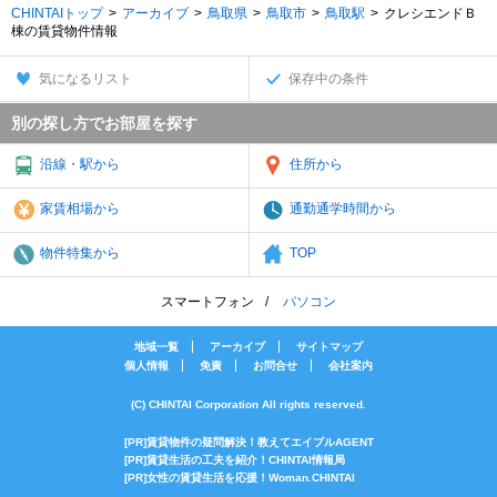
CHINTAIトップ
アーカイブ
鳥取県
鳥取市
鳥取駅
クレシエンドＢ
棟の賃貸物件情報
気になるリスト
保存中の条件
別の探し方でお部屋を探す
沿線・駅から
住所から
家賃相場から
通勤通学時間から
物件特集から
TOP
スマートフォン
パソコン
地域一覧
アーカイブ
サイトマップ
個人情報
免責
お問合せ
会社案内
(C) CHINTAI Corporation All rights reserved.
[PR]賃貸物件の疑問解決！教えてエイブルAGENT
[PR]賃貸生活の工夫を紹介！CHINTAI情報局
[PR]女性の賃貸生活を応援！Woman.CHINTAI