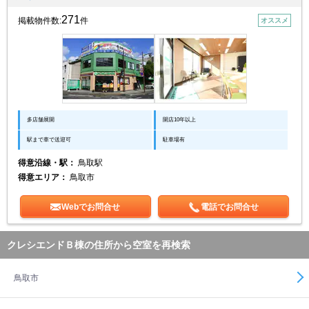
271
掲載物件数:
件
オススメ
多店舗展開
開店10年以上
駅まで車で送迎可
駐車場有
得意沿線・駅：
鳥取駅
得意エリア：
鳥取市
Webでお問合せ
電話でお問合せ
クレシエンドＢ棟の住所から空室を再検索
鳥取市