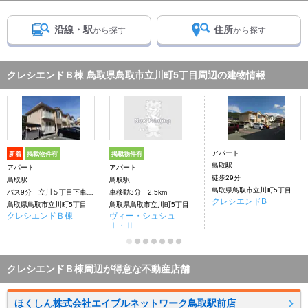
沿線・駅
住所
から探す
から探す
クレシエンドＢ棟 鳥取県鳥取市立川町5丁目周辺の建物情報
アパート
新着
掲載物件有
掲載物件有
鳥取駅
アパート
アパート
徒歩29分
鳥取駅
鳥取駅
鳥取県鳥取市立川町5丁目
バス9分 立川５丁目下車：停歩3分
車移動3分 2.5km
クレシエンドB
鳥取県鳥取市立川町5丁目
鳥取県鳥取市立川町5丁目
クレシエンドＢ棟
ヴィー・シュシュ
Ⅰ・Ⅱ
クレシエンドＢ棟周辺が得意な不動産店舗
ほくしん株式会社エイブルネットワーク鳥取駅前店