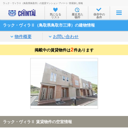
ラック・ヴィラⅡ（鳥取県鳥取市）の賃貸マンション･アパート･部屋探し情報
お部屋を探す
気になる
最近見た
保存中の
リスト
物件
条件
沿線・駅から
ラック・ヴィラⅡ（鳥取県鳥取市三津）の建物情報
住所から
物件概要
お問い合わせ
家賃相場から
2
掲載中の賃貸物件は
通勤通学時間から
件あります
物件特集から
不動産会社から
TOP
ラック・ヴィラⅡ 賃貸物件の空室情報