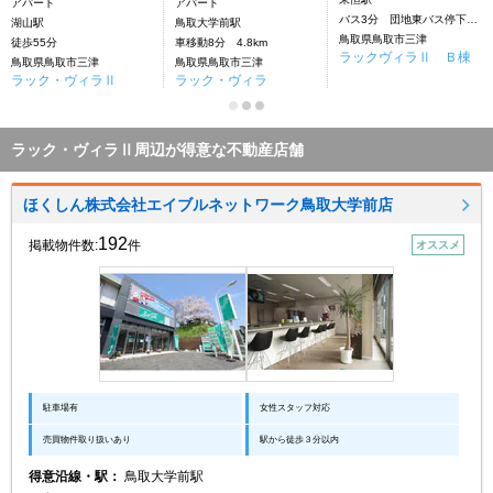
アパート
アパート
バス3分 団地東バス停下車：停歩4分
湖山駅
鳥取大学前駅
鳥取県鳥取市三津
徒歩55分
車移動8分 4.8km
ラックヴィラⅡ Ｂ棟
鳥取県鳥取市三津
鳥取県鳥取市三津
ラック・ヴィラⅡ
ラック・ヴィラ
ラック・ヴィラⅡ周辺が得意な不動産店舗
ほくしん株式会社エイブルネットワーク鳥取大学前店
192
掲載物件数:
件
オススメ
駐車場有
女性スタッフ対応
売買物件取り扱いあり
駅から徒歩３分以内
得意沿線・駅：
鳥取大学前駅