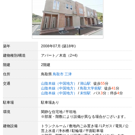
築年
2008年07月 (築18年)
建物種別/構造
アパート／木造（2×4)
階建
2階建
住所
鳥取県
鳥取市
三津
交通
山陰本線（中国地方）
/
湖山駅
徒歩
55
分
山陰本線（中国地方）
/
鳥取大学前駅
徒歩
41
分
山陰本線（中国地方）
/
末恒駅
バス
3
分：停歩
4
分
駐車場
駐車場あり
環境
閑静な住宅地 / 平坦地
※部屋・階数により設備が異なる場合がございます。
建物設備
トランクルーム / 敷地内ごみ置き場 / LPガス / 電気 / 公
営上水道 / 浄水槽 / 駐輪場 / 平面駐車場