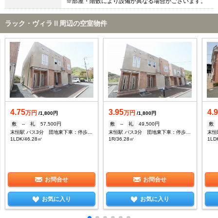
※部屋・階数により設備が異なる場合がございます。
ラック・ヴィラⅡ周辺の空室物件
4.75
3.95
4.9
万円
万円
/1,800円
/1,800円
敷
--
礼
57,500円
敷
--
礼
49,500円
敷
末恒駅 バス3分 団地東下車：停歩4分
末恒駅 バス3分 団地東下車：停歩4分
1LDK/46.28㎡
1R/36.28㎡
1LD
お問合せ
お問合せ
お気に入り
お気に入り