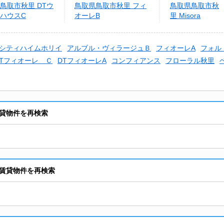
鳥取市秋里 DTウ
鳥取県鳥取市秋里 フィ
鳥取県鳥取市秋
ハウスC
オーレB
里 Misora
シティハイムホリイ
アルブル・ヴィラージュＢ
フィオーレA
フォル
DTフィオーレ Ｃ
DTフィオーレA
コンフィアンス
フローラル秋里
貸物件を再検索
賃貸物件を再検索