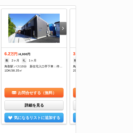
6.2
3.6
万円
万円
/4,000円
/2,000円
敷
2ヶ月
礼
1ヶ月
敷
2ヶ月
礼
1ヶ月
鳥取駅 バス10分 新住宅入口亭下車：停歩2分
鳥取駅 バス8分 松並町バス停下車：停歩5分
1DK/38.35㎡
2DK/35.44㎡
お問合せする（無料）
お問合せする（無料）
詳細を見る
詳細を見る
気になるリストに追加する
気になるリストに追加する