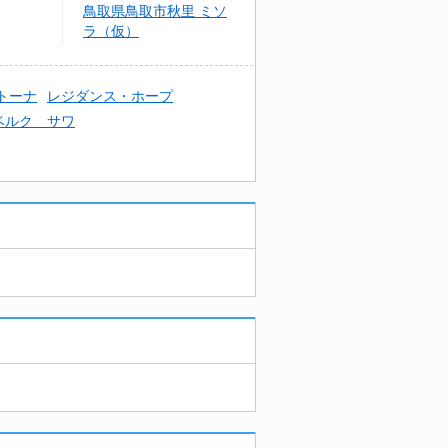
鳥取県鳥取市秋里 ミソ
ラ（仮）
トーナ
レジダンス・ホープ
ベルク サワ