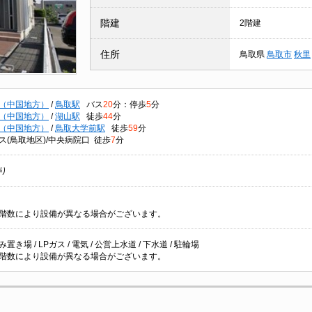
階建
2階建
住所
鳥取県
鳥取市
秋里
（中国地方）
/
鳥取駅
バス
20
分：停歩
5
分
（中国地方）
/
湖山駅
徒歩
44
分
（中国地方）
/
鳥取大学前駅
徒歩
59
分
ス(鳥取地区)/中央病院口 徒歩
7
分
り
階数により設備が異なる場合がございます。
置き場 / LPガス / 電気 / 公営上水道 / 下水道 / 駐輪場
階数により設備が異なる場合がございます。