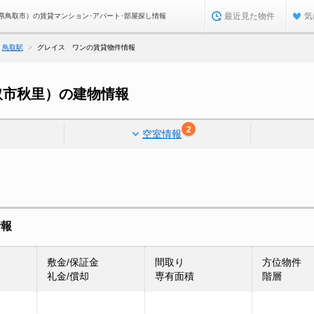
最近見た物件
気
県鳥取市）の賃貸マンション･アパート･部屋探し情報
鳥取駅
グレイス ワンの賃貸物件情報
取市秋里）の建物情報
2
空室情報
情報
敷金/保証金
間取り
方位物件
礼金/償却
専有面積
階層