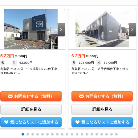
5.2
6.2
万円
万円
/3,500円
/4,000円
敷
--
礼
62,000円
敷
124,000円
礼
62,000円
鳥取駅 バス20分 中央病院口バス停下車：停歩5分
鳥取駅 バス20分 八千代橋停下車：停歩5分
1LDK/46.28㎡
1DK/38.3㎡
お問合せする（無料）
お問合せする（無料）
詳細を見る
詳細を見る
気になるリストに追加する
気になるリストに追加する