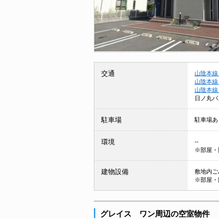
交通
山陰本線
山陰本線
山陰本線
日ノ丸バ
駐車場
駐車場あ
環境
--
※部屋・
建物設備
敷地内ごみ
※部屋・
グレイス ワン周辺の空室物件