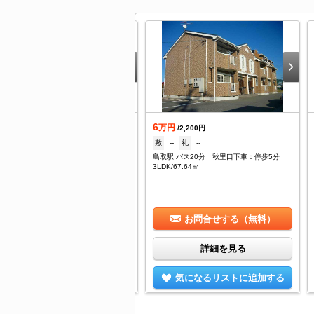
6
着
万円
/2,200円
.9
敷
--
礼
--
万円
/3,500円
鳥取駅 バス20分 秋里口下車：停歩5分
--
礼
59,000円
3LDK/67.64㎡
取駅 徒歩31分
DK/40.01㎡
お問合せする（無料）
お問合せする（無料）
詳細を見る
詳細を見る
気になるリストに追加する
気になるリストに追加する