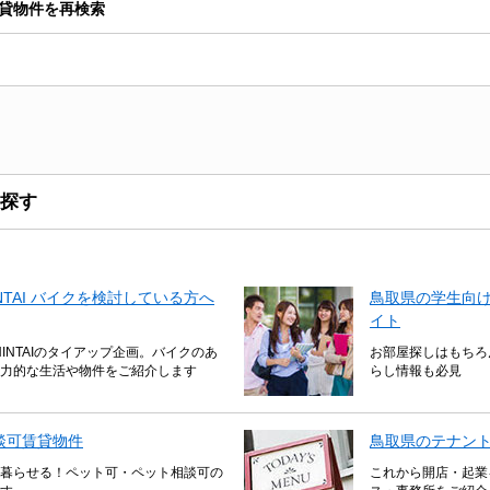
貸物件を再検索
探す
CHINTAI バイクを検討している方へ
鳥取県の学生向け
イト
HINTAIのタイアップ企画。バイクのあ
お部屋探しはもちろ
力的な生活や物件をご紹介します
らし情報も必見
談可賃貸物件
鳥取県のテナン
暮らせる！ペット可・ペット相談可の
これから開店・起業