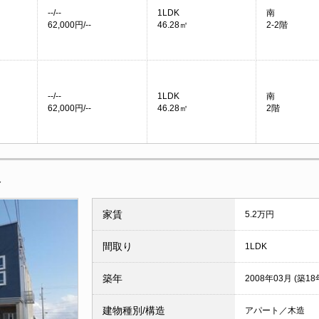
--/--
1LDK
南
62,000円/--
46.28㎡
2-2階
--/--
1LDK
南
62,000円/--
46.28㎡
2階
報
家賃
5.2万円
間取り
1LDK
築年
2008年03月 (築18
建物種別/構造
アパート／木造