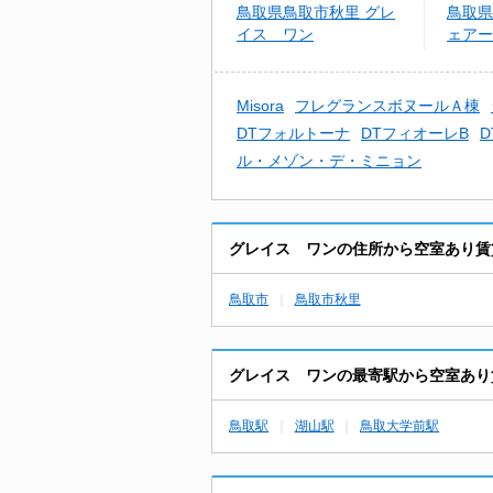
鳥取県鳥取市秋里 グレ
鳥取県
イス ワン
ェアー
Misora
フレグランスボヌールＡ棟
DTフォルトーナ
DTフィオーレB
ル・メゾン・デ・ミニョン
グレイス ワンの住所から空室あり賃
鳥取市
鳥取市秋里
グレイス ワンの最寄駅から空室あり
鳥取駅
湖山駅
鳥取大学前駅