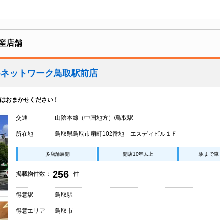
産店舗
ルネットワーク鳥取駅前店
はおまかせください！
交通
山陰本線（中国地方）/鳥取駅
所在地
鳥取県鳥取市扇町102番地 エスディビル１Ｆ
多店舗展開
開店10年以上
駅まで車
256
掲載物件数：
件
得意駅
鳥取駅
得意エリア
鳥取市