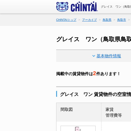
グレイス ワン（鳥取
CHINTAIトップ
アーカイブ
鳥取県
鳥取市
グレイス ワン（鳥取県鳥
基本物件情報
2
掲載中の賃貸物件は
件あります！
グレイス ワン 賃貸物件の空室
間取図
家賃
管理費等