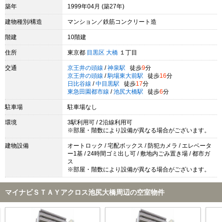
築年
1999年04月 (築27年)
建物種別/構造
マンション／鉄筋コンクリート造
階建
10階建
住所
東京都
目黒区
大橋
１丁目
交通
京王井の頭線
/
神泉駅
徒歩
9
分
京王井の頭線
/
駒場東大前駅
徒歩
16
分
日比谷線
/
中目黒駅
徒歩
17
分
東急田園都市線
/
池尻大橋駅
徒歩
6
分
駐車場
駐車場なし
環境
3駅利用可 / 2沿線利用可
※部屋・階数により設備が異なる場合がございます。
建物設備
オートロック / 宅配ボックス / 防犯カメラ / エレベータ
ー1基 / 24時間ゴミ出し可 / 敷地内ごみ置き場 / 都市ガ
ス
※部屋・階数により設備が異なる場合がございます。
マイナビＳＴＡＹアクロス池尻大橋周辺の空室物件