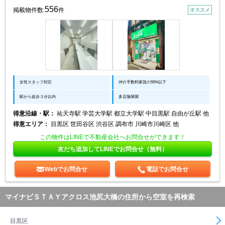
556
掲載物件数:
件
オススメ
女性スタッフ対応
仲介手数料家賃の55%以下
駅から徒歩３分以内
多店舗展開
得意沿線・駅：
祐天寺駅 学芸大学駅 都立大学駅 中目黒駅 自由が丘駅 他
得意エリア：
目黒区 世田谷区 渋谷区 調布市 川崎市川崎区 他
この物件はLINEで不動産会社へお問合せができます！
友だち追加してLINEでお問合せ（無料）
Webでお問合せ
電話でお問合せ
マイナビＳＴＡＹアクロス池尻大橋の住所から空室を再検索
目黒区