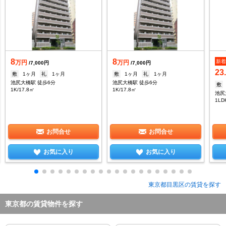
8
8
新
万円
万円
/7,000円
/7,000円
23
敷
1ヶ月
礼
1ヶ月
敷
1ヶ月
礼
1ヶ月
池尻大橋駅 徒歩6分
池尻大橋駅 徒歩6分
敷
1K/17.8㎡
1K/17.8㎡
池尻
1LD
お問合せ
お問合せ
お気に入り
お気に入り
東京都目黒区の賃貸を探す
東京都の賃貸物件を探す