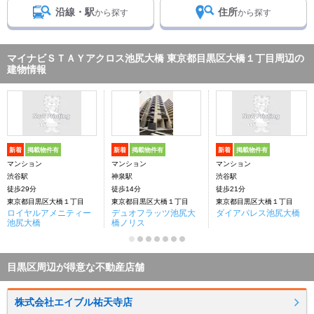
沿線・駅
住所
から探す
から探す
マイナビＳＴＡＹアクロス池尻大橋 東京都目黒区大橋１丁目周辺の
建物情報
新着
掲載物件有
新着
掲載物件有
新着
掲載物件有
マンション
マンション
マンション
渋谷駅
神泉駅
渋谷駅
徒歩29分
徒歩14分
徒歩21分
東京都目黒区大橋１丁目
東京都目黒区大橋１丁目
東京都目黒区大橋１丁目
ロイヤルアメニティー
デュオフラッツ池尻大
ダイアパレス池尻大橋
池尻大橋
橋ノリス
目黒区周辺が得意な不動産店舗
株式会社エイブル祐天寺店