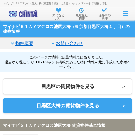
マイナビＳＴＡＹアクロス池尻大橋（東京都目黒区）の賃貸マンション･アパート･部屋探し情報
お部屋を探す
気になる
最近見た
保存中の
リスト
物件
条件
沿線・駅から
マイナビＳＴＡＹアクロス池尻大橋（東京都目黒区大橋１丁目）の
住所から
建物情報
家賃相場から
物件概要
お問い合わせ
通勤通学時間から
このページの情報は広告情報ではありません。
過去から現在までCHINTAIネット掲載のあった物件情報を元に作成した参考ペ
物件特集から
ージです。
不動産会社から
目黒区の賃貸物件を見る
＞
TOP
目黒区大橋の賃貸物件を見る
＞
マイナビＳＴＡＹアクロス池尻大橋 賃貸物件基本情報