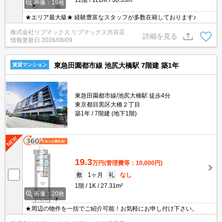
画像：19枚
★エリア最大級★ 経験豊富なスタッフが多数在籍しております♪
株式会社リブマックス リブマックス渋谷店
詳細を見る
情報更新日
2026/08/09
東急田園都市線 池尻大橋駅 7階建 築1年
賃貸マンション
東急田園都市線/池尻大橋駅 徒歩4分
東京都目黒区大橋２丁目
築1年
7階建 (地下1階)
19.3
万円
(管理費等：10,000円)
敷
1ヶ月
礼
なし
1階
1K
27.31m²
画像：20枚
★周辺の物件を一括でご紹介可能！お気軽にお申し付け下さい。