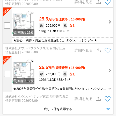
詳細を見る
情報更新日
2026/08/09
25.5
万円
(管理費等：15,000円)
敷
255,000円
礼
なし
10階
1LDK
38.43m²
画像：17枚
★安心・納得・満足なお部屋探しは、タウンハウジングへ★
株式会社タウンハウジング東京 自由が丘店
詳細を見る
情報更新日
2026/08/09
25.5
万円
(管理費等：15,000円)
敷
255,000円
礼
なし
10階
1LDK
38.43m²
画像：17枚
★2025年賃貸仲介件数全国第2位★首都圏に強いタウンハウジング
がご案内させていただきます！
株式会社タウンハウジング東京 渋谷道玄坂店
詳細を見る
情報更新日
2026/08/09
残り12件を表示する