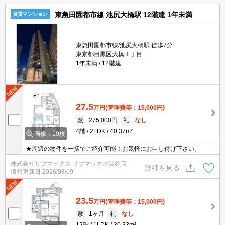
東急田園都市線 池尻大橋駅 12階建 1年未満
賃貸マンション
東急田園都市線/池尻大橋駅 徒歩7分
東京都目黒区大橋１丁目
1年未満
12階建
27.5
万円
(管理費等：15,000円)
敷
275,000円
礼
なし
4階
2LDK
40.37m²
画像：19枚
★周辺の物件を一括でご紹介可能！お気軽にお申し付け下さい。
株式会社リブマックス リブマックス渋谷店
詳細を見る
情報更新日
2026/08/09
23.5
万円
(管理費等：15,000円)
敷
1ヶ月
礼
なし
12階
1LDK
30.33m²