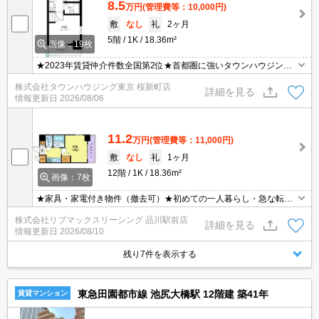
8.5
万円
(管理費等：10,000円)
敷
なし
礼
2ヶ月
5階
1K
18.36m²
画像：19枚
★2023年賃貸仲介件数全国第2位★首都圏に強いタウンハウジング
がご案内させていただきます★世田谷区・目黒区エリアのお部屋探
株式会社タウンハウジング東京 桜新町店
しならタウンハウジング東京へ★
詳細を見る
情報更新日
2026/08/06
11.2
万円
(管理費等：11,000円)
敷
なし
礼
1ヶ月
12階
1K
18.36m²
画像：7枚
★家具・家電付き物件（撤去可）★初めての一人暮らし・急な転勤
などにオススメ★当社グループ管理のため諸条件相談可能となって
株式会社リブマックスリーシング 品川駅前店
おり、モバイルWiFiも無料でレンタル・初期費用クレジット支払可
詳細を見る
情報更新日
2026/08/10
能です♪土日祝日は混み合いますのでお早めにご予約ください。オン
ライン内覧・契約可能な為一度も来店せずとも問題ありません♪
残り7件を表示する
東急田園都市線 池尻大橋駅 12階建 築41年
賃貸マンション