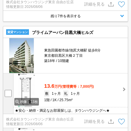
株式会社タウンハウジング東京 自由が丘店
詳細を見る
情報更新日
2026/08/06
残り7件を表示する
プライムアーバン目黒大橋ヒルズ
賃貸マンション
東急田園都市線/池尻大橋駅 徒歩8分
東京都目黒区大橋２丁目
築18年
10階建
13.6
万円
(管理費等：7,000円)
敷
1ヶ月
礼
1ヶ月
1階
1K
25.75m²
画像：13枚
★安心・納得・満足なお部屋探しは、タウンハウジングへ★
株式会社タウンハウジング東京 自由が丘店
詳細を見る
情報更新日
2026/08/06