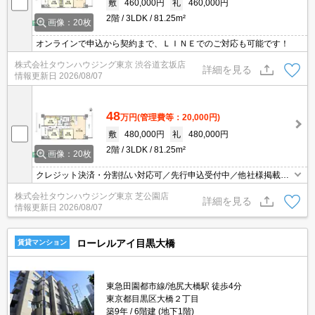
敷
460,000円
礼
460,000円
2階
3LDK
81.25m²
画像：20枚
オンラインで申込から契約まで、ＬＩＮＥでのご対応も可能です！
株式会社タウンハウジング東京 渋谷道玄坂店
詳細を見る
情報更新日
2026/08/07
48
万円
(管理費等：20,000円)
敷
480,000円
礼
480,000円
2階
3LDK
81.25m²
画像：20枚
クレジット決済・分割払い対応可／先行申込受付中／他社様掲載物
件もまとめてご案内可能／専任物件多数あり
株式会社タウンハウジング東京 芝公園店
詳細を見る
情報更新日
2026/08/07
ローレルアイ目黒大橋
賃貸マンション
東急田園都市線/池尻大橋駅 徒歩4分
東京都目黒区大橋２丁目
築9年
6階建 (地下1階)