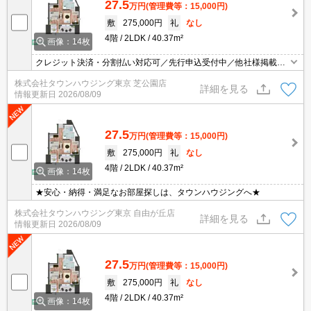
27.5
万円
(管理費等：15,000円)
敷
275,000円
礼
なし
4階
2LDK
40.37m²
画像：14枚
クレジット決済・分割払い対応可／先行申込受付中／他社様掲載物
件もまとめてご案内可能／専任物件多数あり
株式会社タウンハウジング東京 芝公園店
詳細を見る
情報更新日
2026/08/09
27.5
万円
(管理費等：15,000円)
敷
275,000円
礼
なし
4階
2LDK
40.37m²
画像：14枚
★安心・納得・満足なお部屋探しは、タウンハウジングへ★
株式会社タウンハウジング東京 自由が丘店
詳細を見る
情報更新日
2026/08/09
27.5
万円
(管理費等：15,000円)
敷
275,000円
礼
なし
4階
2LDK
40.37m²
画像：14枚