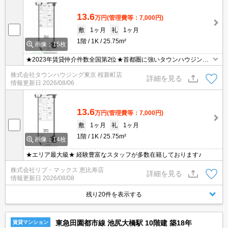
13.6
万円
(管理費等：7,000円)
敷
1ヶ月
礼
1ヶ月
1階
1K
25.75m²
画像：15枚
★2023年賃貸仲介件数全国第2位★首都圏に強いタウンハウジング
がご案内させていただきます★世田谷区・目黒区エリアのお部屋探
株式会社タウンハウジング東京 桜新町店
しならタウンハウジング東京へ★
詳細を見る
情報更新日
2026/08/06
13.6
万円
(管理費等：7,000円)
敷
1ヶ月
礼
1ヶ月
1階
1K
25.75m²
画像：14枚
★エリア最大級★ 経験豊富なスタッフが多数在籍しております♪
株式会社リブ・マックス 恵比寿店
詳細を見る
情報更新日
2026/08/08
残り20件を表示する
東急田園都市線 池尻大橋駅 10階建 築18年
賃貸マンション