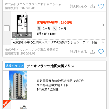
株式会社タウンハウジング東京 自由が丘店
詳細を見る
情報更新日
2026/08/06
8
万円
(管理費等：5,000円)
敷
1ヶ月
礼
1ヶ月
1階
1R
18m²
画像：23枚
★東京都を中心に関東人気エリアの賃貸マンション・アパート情報
が豊富★お部屋探しは首都圏に強いタウンハウジングにお任せくだ
株式会社タウンハウジング東京 桜新町店
さい★
詳細を見る
情報更新日
2026/08/09
デュオフラッツ池尻大橋ノリス
賃貸マンション
東急田園都市線/池尻大橋駅 徒歩7分
東京都目黒区大橋１丁目
1年未満
12階建