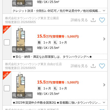
9階
1K
25.5m²
画像：18枚
クレジット決済・分割払い対応可／先行申込受付中／他社様掲載物
件もまとめてご案内可能／専任物件多数あり
株式会社タウンハウジング東京 芝公園店
詳細を見る
情報更新日
2026/08/05
15.5
万円
(管理費等：5,000円)
敷
1ヶ月
礼
1ヶ月
9階
1K
25.5m²
画像：18枚
★安心・納得・満足なお部屋探しは、タウンハウジングへ★
株式会社タウンハウジング東京 自由が丘店
詳細を見る
情報更新日
2026/08/05
15.5
万円
(管理費等：5,000円)
敷
1ヶ月
礼
1ヶ月
9階
1K
25.5m²
画像：18枚
★2023年賃貸仲介件数全国第2位★首都圏に強いタウンハウジング
がご案内させていただきます★世田谷区・目黒区エリアのお部屋探
株式会社タウンハウジング東京 桜新町店