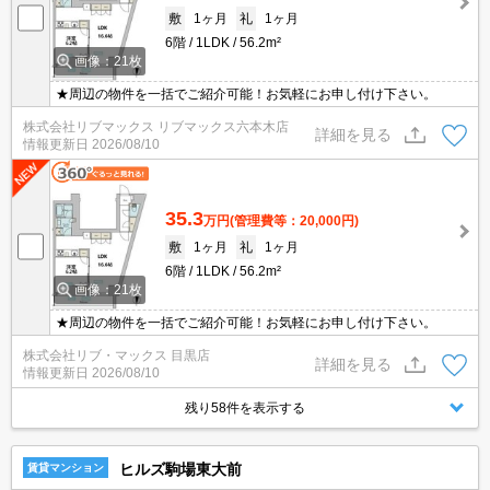
敷
1ヶ月
礼
1ヶ月
6階
1LDK
56.2m²
画像：21枚
★周辺の物件を一括でご紹介可能！お気軽にお申し付け下さい。
株式会社リブマックス リブマックス六本木店
詳細を見る
情報更新日
2026/08/10
35.3
万円
(管理費等：20,000円)
敷
1ヶ月
礼
1ヶ月
6階
1LDK
56.2m²
画像：21枚
★周辺の物件を一括でご紹介可能！お気軽にお申し付け下さい。
株式会社リブ・マックス 目黒店
詳細を見る
情報更新日
2026/08/10
残り58件を表示する
ヒルズ駒場東大前
賃貸マンション