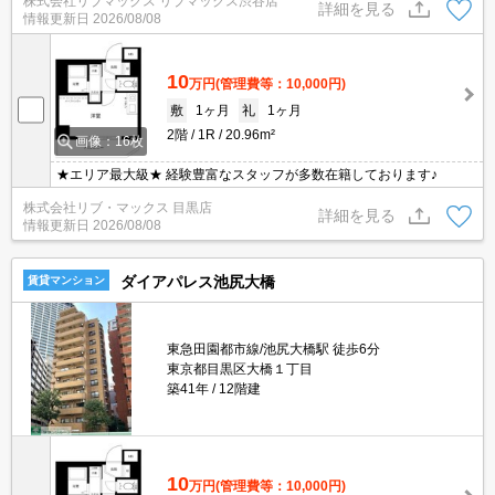
株式会社リブマックス リブマックス渋谷店
詳細を見る
情報更新日
2026/08/08
10
万円
(管理費等：10,000円)
敷
1ヶ月
礼
1ヶ月
2階
1R
20.96m²
画像：16枚
★エリア最大級★ 経験豊富なスタッフが多数在籍しております♪
株式会社リブ・マックス 目黒店
詳細を見る
情報更新日
2026/08/08
ダイアパレス池尻大橋
賃貸マンション
東急田園都市線/池尻大橋駅 徒歩6分
東京都目黒区大橋１丁目
築41年
12階建
10
万円
(管理費等：10,000円)