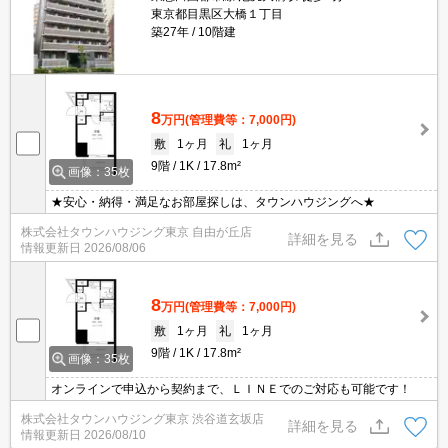
東京都目黒区大橋１丁目
築27年
10階建
8
万円
(管理費等：7,000円)
敷
1ヶ月
礼
1ヶ月
9階
1K
17.8m²
画像：35枚
★安心・納得・満足なお部屋探しは、タウンハウジングへ★
株式会社タウンハウジング東京 自由が丘店
詳細を見る
情報更新日
2026/08/06
8
万円
(管理費等：7,000円)
敷
1ヶ月
礼
1ヶ月
9階
1K
17.8m²
画像：35枚
オンラインで申込から契約まで、ＬＩＮＥでのご対応も可能です！
株式会社タウンハウジング東京 渋谷道玄坂店
詳細を見る
情報更新日
2026/08/10