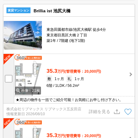
Brillia ist 池尻大橋
賃貸マンション
東急田園都市線/池尻大橋駅 徒歩4分
東京都目黒区大橋２丁目
築1年
7階建 (地下1階)
35.3
万円
(管理費等：20,000円)
敷
1ヶ月
礼
1ヶ月
6階
1LDK
56.2m²
画像：21枚
★周辺の物件を一括でご紹介可能！お気軽にお申し付け下さい。
株式会社リブマックス リブマックス五反田店
詳細を見る
情報更新日
2026/08/10
35.3
万円
(管理費等：20,000円)