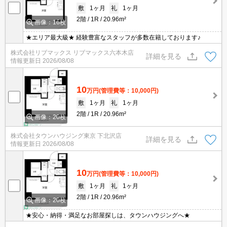
敷
1ヶ月
礼
1ヶ月
2階
1R
20.96m²
画像：16枚
★エリア最大級★ 経験豊富なスタッフが多数在籍しております♪
株式会社リブマックス リブマックス六本木店
詳細を見る
情報更新日
2026/08/08
10
万円
(管理費等：10,000円)
敷
1ヶ月
礼
1ヶ月
2階
1R
20.96m²
画像：20枚
株式会社タウンハウジング東京 下北沢店
詳細を見る
情報更新日
2026/08/08
10
万円
(管理費等：10,000円)
敷
1ヶ月
礼
1ヶ月
2階
1R
20.96m²
画像：20枚
★安心・納得・満足なお部屋探しは、タウンハウジングへ★