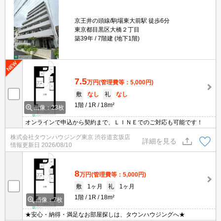
京王井の頭線/駒場東大前駅 徒歩6分
東京都目黒区大橋２丁目
築39年
7階建 (地下1階)
7.5
万円
(管理費等：5,000円)
敷
なし
礼
なし
1階
1R
18m²
画像：23枚
オンラインで申込から契約まで、ＬＩＮＥでのご対応も可能です！
株式会社タウンハウジング東京 渋谷道玄坂店
詳細を見る
情報更新日
2026/08/10
8
万円
(管理費等：5,000円)
敷
1ヶ月
礼
1ヶ月
1階
1R
18m²
画像：7枚
★安心・納得・満足なお部屋探しは、タウンハウジングへ★