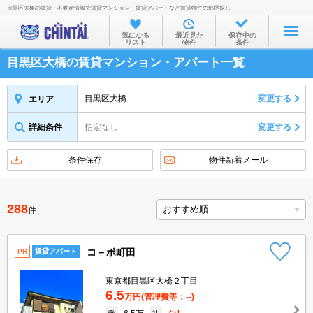
目黒区大橋の賃貸・不動産情報で賃貸マンション・賃貸アパートなど賃貸物件の部屋探し
お部屋を探す
気になる
最近見た
保存中の
リスト
物件
条件
沿線・駅から
目黒区大橋の賃貸マンション・アパート一覧
住所から
家賃相場から
目黒区大橋
変更する
エリア
通勤通学時間から
詳細条件
指定なし
変更する
物件特集から
条件保存
物件新着メール
不動産会社から
TOP
288
件
コ－ポ町田
PR
賃貸アパート
東京都目黒区大橋２丁目
6.5
万円
(管理費等：--)