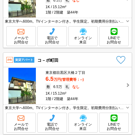
敷
6.5万
礼
なし
1K
15.12m²
1階
2階建 築44年
東京大学へ600m。TVインターホン付き。学生限定。初期費用分割払い
可。家賃の支払でポイントたまります（条件あり）。8月末までにご成約
の方、礼金なし。仲介手数料家賃の0.55ヵ月分。
メールで
電話で
オンライン
LINEで
お問合せ
お問合せ
来店
お問合せ
コ－ポ町田
PR
賃貸アパート
東京都目黒区大橋２丁目
6.5
万円
(管理費等：--)
敷
6.5万
礼
なし
1K
15.12m²
1階
2階建 築44年
東京大学へ600m。TVインターホン付き。学生限定。初期費用分割払い
可。家賃の支払でポイントたまります（条件あり）。8月末までにご成約
の方、礼金なし。仲介手数料家賃の0.55ヵ月分。
メールで
電話で
オンライン
LINEで
お問合せ
お問合せ
来店
お問合せ