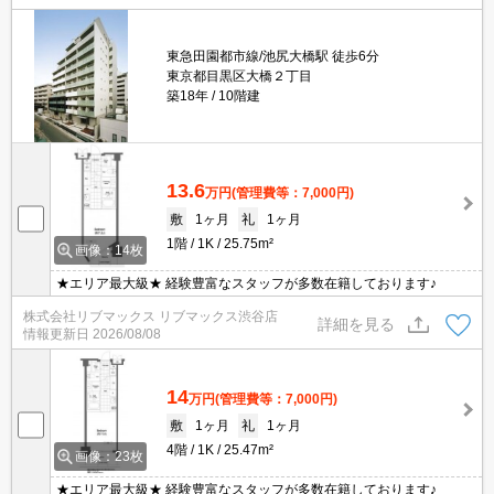
東急田園都市線/池尻大橋駅 徒歩6分
東京都目黒区大橋２丁目
築18年
10階建
13.6
万円
(管理費等：7,000円)
敷
1ヶ月
礼
1ヶ月
1階
1K
25.75m²
画像：14枚
★エリア最大級★ 経験豊富なスタッフが多数在籍しております♪
株式会社リブマックス リブマックス渋谷店
詳細を見る
情報更新日
2026/08/08
14
万円
(管理費等：7,000円)
敷
1ヶ月
礼
1ヶ月
4階
1K
25.47m²
画像：23枚
★エリア最大級★ 経験豊富なスタッフが多数在籍しております♪