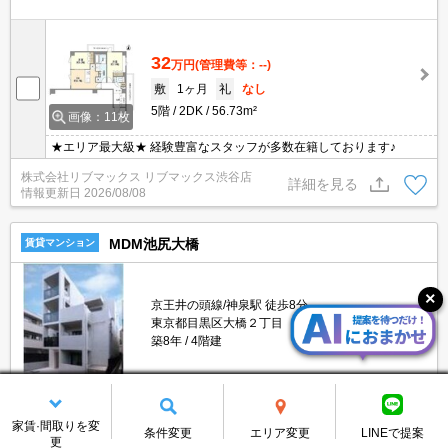
32
万円
(管理費等：--)
敷
1ヶ月
礼
なし
5階
2DK
56.73m²
画像：11枚
★エリア最大級★ 経験豊富なスタッフが多数在籍しております♪
株式会社リブマックス リブマックス渋谷店
詳細を見る
情報更新日
2026/08/08
MDM池尻大橋
賃貸マンション
京王井の頭線/神泉駅 徒歩8分
東京都目黒区大橋２丁目
築8年
4階建
12.9
家賃·間取りを変
万円
(管理費等：10,000円)
条件変更
エリア変更
LINEで提案
更