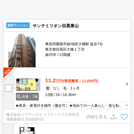
サンテミリオン目黒東山
賃貸マンション
東急田園都市線/池尻大橋駅 徒歩7分
東京都目黒区大橋１丁目
築25年
12階建
11.2
万円
(管理費等：11,000円)
敷
なし
礼
1ヶ月
12階
1K
18.36m²
画像：7枚
★家具・家電付き物件（撤去可）★初めての一人暮らし・急な転勤
などにオススメ★当社グループ管理のため諸条件相談可能となって
株式会社リブマックス リブマックス六本木店
おり、モバイルWiFiも無料でレンタル・初期費用クレジット支払可
詳細を見る
情報更新日
2026/08/10
能です♪土日祝日は混み合いますのでお早めにご予約ください。オン
ライン内覧・契約可能な為一度も来店せずとも問題ありません♪