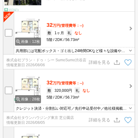
32
万円
(管理費等：--)
敷
1ヶ月
礼
なし
5階
2DK
56.73m²
画像：12枚
共用部には宅配ボックス・ゴミ出し24時間OKなど様々な設備やサ
ービスが揃っているので便利です。収納はクロゼット・シューズボ
株式会社プラン・ドゥ・シー SumoSumo渋谷店
ックスなど豊富なので、衣類や履き物の整理がしやすく便利です。
詳細を見る
情報更新日
2026/08/06
室内設備は洗面所独立・浴室乾燥機・食器洗乾燥機などが揃ってい
るので、快適に過ごしやすいお部屋になります。閑静な住宅地にあ
る物件です。
32
万円
(管理費等：--)
敷
320,000円
礼
なし
5階
2DK
56.73m²
画像：28枚
クレジット決済・分割払い対応可／先行申込受付中／他社様掲載物
件もまとめてご案内可能／専任物件多数あり
株式会社タウンハウジング東京 芝公園店
詳細を見る
情報更新日
2026/08/05