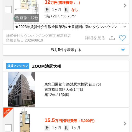
32
万円
(管理費等：--)
敷
1ヶ月
礼
なし
5階
2DK
56.73m²
画像：12枚
★2023年賃貸仲介件数全国第2位★首都圏に強いタウンハウジング
がご案内させていただきます★世田谷区・目黒区エリアのお部屋探
株式会社タウンハウジング東京 桜新町店
しならタウンハウジング東京へ★
詳細を見る
情報更新日
2026/08/10
残り5件を表示する
ZOOM池尻大橋
賃貸マンション
東急田園都市線/池尻大橋駅 徒歩7分
東京都目黒区大橋１丁目
築12年
12階建
15.5
万円
(管理費等：5,000円)
敷
1ヶ月
礼
1ヶ月