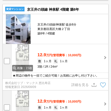
京王井の頭線 神泉駅 4階建 築8年
賃貸マンション
京王井の頭線/神泉駅 徒歩8分
東京都目黒区大橋２丁目
築8年
4階建
12.9
万円
(管理費等：10,000円)
敷
1ヶ月
礼
1ヶ月
3階
1R
24m²
画像：15枚
★周辺の物件を一括でご紹介可能！お気軽にお申し付け下さい。
株式会社リブ・マックス 恵比寿店
詳細を見る
情報更新日
2026/08/09
12.9
万円
(管理費等：10,000円)
敷
1ヶ月
礼
1ヶ月