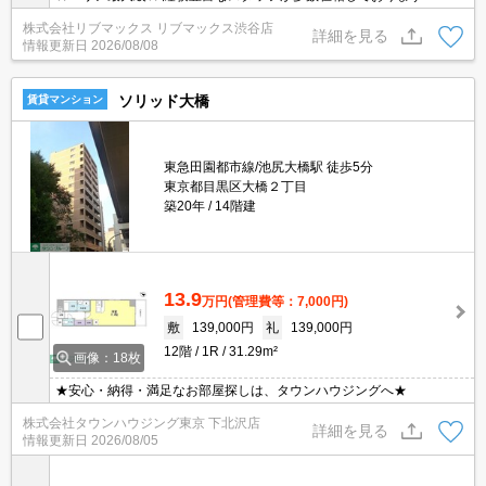
株式会社リブマックス リブマックス渋谷店
詳細を見る
情報更新日
2026/08/08
ソリッド大橋
賃貸マンション
東急田園都市線/池尻大橋駅 徒歩5分
東京都目黒区大橋２丁目
築20年
14階建
13.9
万円
(管理費等：7,000円)
敷
139,000円
礼
139,000円
12階
1R
31.29m²
画像：18枚
★安心・納得・満足なお部屋探しは、タウンハウジングへ★
株式会社タウンハウジング東京 下北沢店
詳細を見る
情報更新日
2026/08/05