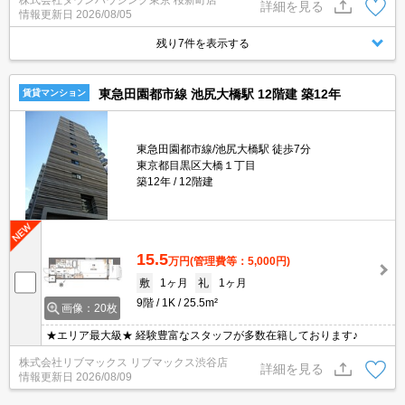
しならタウンハウジング東京へ★
詳細を見る
情報更新日
2026/08/05
残り7件を表示する
東急田園都市線 池尻大橋駅 12階建 築12年
賃貸マンション
東急田園都市線/池尻大橋駅 徒歩7分
東京都目黒区大橋１丁目
築12年
12階建
15.5
万円
(管理費等：5,000円)
敷
1ヶ月
礼
1ヶ月
9階
1K
25.5m²
画像：20枚
★エリア最大級★ 経験豊富なスタッフが多数在籍しております♪
株式会社リブマックス リブマックス渋谷店
詳細を見る
情報更新日
2026/08/09