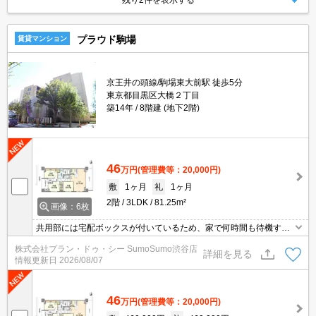
プラウド駒場
賃貸マンション
京王井の頭線/駒場東大前駅 徒歩5分
東京都目黒区大橋２丁目
築14年
8階建 (地下2階)
46
万円
(管理費等：20,000円)
敷
1ヶ月
礼
1ヶ月
2階
3LDK
81.25m²
画像：6枚
共用部には宅配ボックスが付いているため、家で何時間も待機する
必要がありません。室内設備は洗面化粧台・浴室乾燥機・食器洗乾
株式会社プラン・ドゥ・シー SumoSumo渋谷店
燥機などが揃っているので、快適に過ごしやすいお部屋になりま
詳細を見る
情報更新日
2026/08/07
す。収納はシューズボックス・トランクルームなど豊富なので、
広々と空間を利用することも可能です。
46
万円
(管理費等：20,000円)