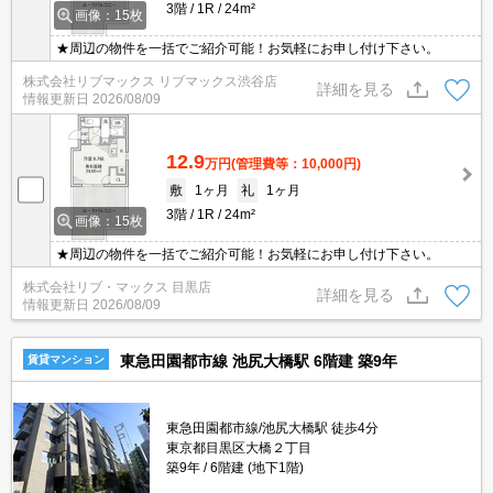
3階
1R
24m²
画像：15枚
★周辺の物件を一括でご紹介可能！お気軽にお申し付け下さい。
株式会社リブマックス リブマックス渋谷店
詳細を見る
情報更新日
2026/08/09
12.9
万円
(管理費等：10,000円)
敷
1ヶ月
礼
1ヶ月
3階
1R
24m²
画像：15枚
★周辺の物件を一括でご紹介可能！お気軽にお申し付け下さい。
株式会社リブ・マックス 目黒店
詳細を見る
情報更新日
2026/08/09
東急田園都市線 池尻大橋駅 6階建 築9年
賃貸マンション
東急田園都市線/池尻大橋駅 徒歩4分
東京都目黒区大橋２丁目
築9年
6階建 (地下1階)