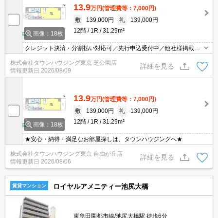
13.9
万円
(管理費等：7,000円)
敷
139,000円
礼
139,000円
12階
1R
31.29m²
画像：18枚
クレジット決済・分割払い対応可／先行申込受付中／他社様掲載物
件もまとめてご案内可能／専任物件多数あり
株式会社タウンハウジング東京 芝公園店
詳細を見る
情報更新日
2026/08/09
13.9
万円
(管理費等：7,000円)
敷
139,000円
礼
139,000円
12階
1R
31.29m²
画像：18枚
★安心・納得・満足なお部屋探しは、タウンハウジングへ★
株式会社タウンハウジング東京 自由が丘店
詳細を見る
情報更新日
2026/08/06
ロイヤルアメニティー池尻大橋
賃貸マンション
東急田園都市線/池尻大橋駅 徒歩6分