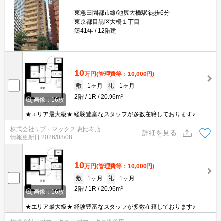
東急田園都市線/池尻大橋駅 徒歩6分
東京都目黒区大橋１丁目
築41年
12階建
10
万円
(管理費等：10,000円)
敷
1ヶ月
礼
1ヶ月
2階
1R
20.96m²
画像：16枚
★エリア最大級★ 経験豊富なスタッフが多数在籍しております♪
株式会社リブ・マックス 恵比寿店
詳細を見る
情報更新日
2026/08/08
10
万円
(管理費等：10,000円)
敷
1ヶ月
礼
1ヶ月
2階
1R
20.96m²
画像：16枚
★エリア最大級★ 経験豊富なスタッフが多数在籍しております♪