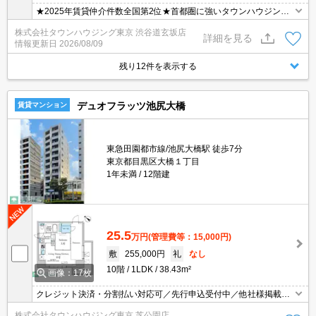
★2025年賃貸仲介件数全国第2位★首都圏に強いタウンハウジング
がご案内させていただきます！
株式会社タウンハウジング東京 渋谷道玄坂店
詳細を見る
情報更新日
2026/08/09
残り12件を表示する
デュオフラッツ池尻大橋
賃貸マンション
東急田園都市線/池尻大橋駅 徒歩7分
東京都目黒区大橋１丁目
1年未満
12階建
25.5
万円
(管理費等：15,000円)
敷
255,000円
礼
なし
10階
1LDK
38.43m²
画像：17枚
クレジット決済・分割払い対応可／先行申込受付中／他社様掲載物
件もまとめてご案内可能／専任物件多数あり
株式会社タウンハウジング東京 芝公園店