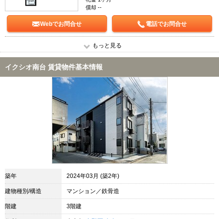
償却 --
Webでお問合せ
電話でお問合せ
もっと見る
イクシオ南台 賃貸物件基本情報
築年
2024年03月 (築2年)
建物種別/構造
マンション／鉄骨造
階建
3階建