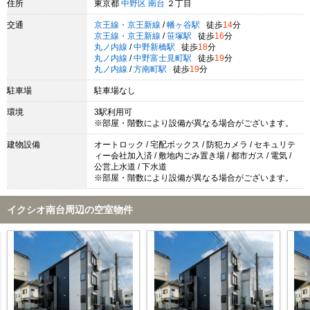
住所
東京都
中野区
南台
２丁目
交通
京王線・京王新線
/
幡ヶ谷駅
徒歩
14
分
京王線・京王新線
/
笹塚駅
徒歩
16
分
丸ノ内線
/
中野新橋駅
徒歩
18
分
丸ノ内線
/
中野富士見町駅
徒歩
19
分
丸ノ内線
/
方南町駅
徒歩
19
分
駐車場
駐車場なし
環境
3駅利用可
※部屋・階数により設備が異なる場合がございます。
建物設備
オートロック / 宅配ボックス / 防犯カメラ / セキュリテ
ィー会社加入済 / 敷地内ごみ置き場 / 都市ガス / 電気 /
公営上水道 / 下水道
※部屋・階数により設備が異なる場合がございます。
イクシオ南台周辺の空室物件