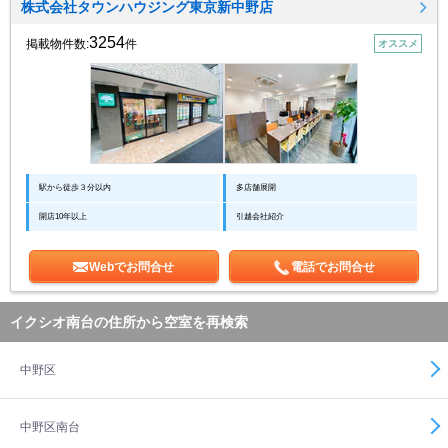
株式会社タウンハウジング東京新中野店
3254
掲載物件数:
件
オススメ
駅から徒歩３分以内
多店舗展開
開店10年以上
引越会社紹介
Webでお問合せ
電話でお問合せ
イクシオ南台の住所から空室を再検索
中野区
中野区南台