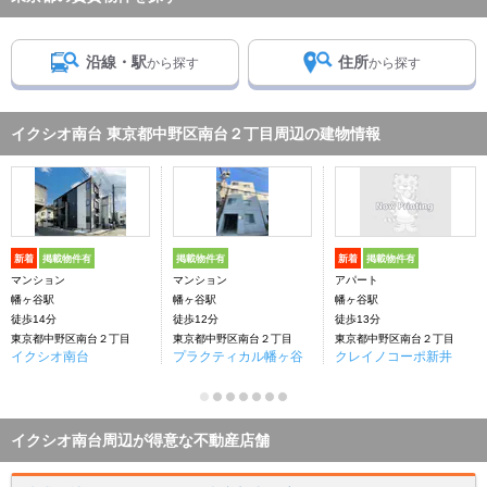
沿線・駅
住所
から探す
から探す
イクシオ南台 東京都中野区南台２丁目周辺の建物情報
新着
掲載物件有
掲載物件有
新着
掲載物件有
マンション
マンション
アパート
幡ヶ谷駅
幡ヶ谷駅
幡ヶ谷駅
徒歩14分
徒歩12分
徒歩13分
東京都中野区南台２丁目
東京都中野区南台２丁目
東京都中野区南台２丁目
イクシオ南台
プラクティカル幡ヶ谷
クレイノコーポ新井
イクシオ南台周辺が得意な不動産店舗