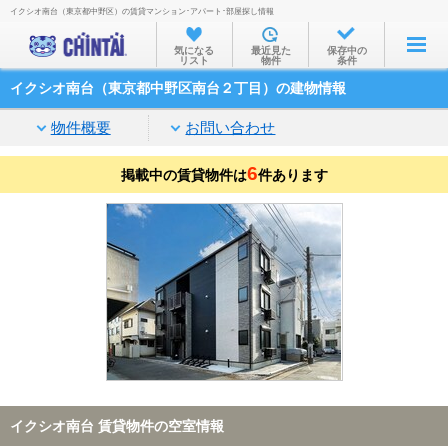
イクシオ南台（東京都中野区）の賃貸マンション･アパート･部屋探し情報
お部屋を探す
気になる
最近見た
保存中の
リスト
物件
条件
沿線・駅から
イクシオ南台（東京都中野区南台２丁目）の建物情報
住所から
物件概要
お問い合わせ
家賃相場から
6
掲載中の賃貸物件は
通勤通学時間から
件あります
物件特集から
不動産会社から
TOP
イクシオ南台 賃貸物件の空室情報