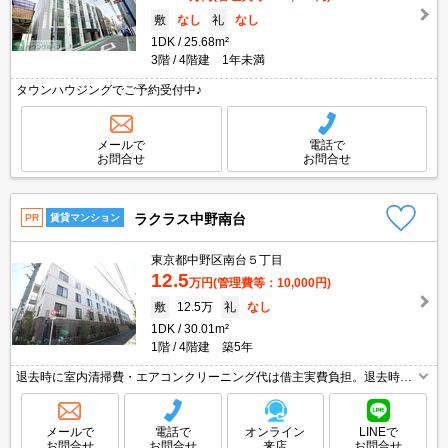
敷
なし
礼
なし
1DK
25.68m²
3階
4階建 1年未満
タウンハウジングでご予約受付中♪
メールで
電話で
お問合せ
お問合せ
ラクラス中野南台
PR
賃貸マンション
東京都中野区南台５丁目
12.5
万円
(管理費等：10,000円)
敷
12.5万
礼
なし
1DK
30.01m²
1階
4階建 築5年
退去時に室内清掃費・エアコンクリーニング代は借主実費負担。退去時清
算手数料44,000円。インターネット無料。24時間ゴミ出し可。駐輪場無
料。オートロック。TVインターホン付き。
メールで
電話で
オンライン
LINEで
お問合せ
お問合せ
来店
お問合せ