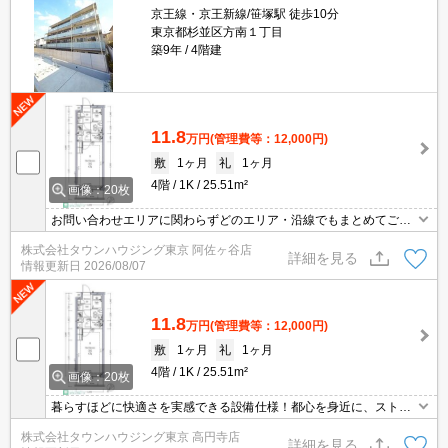
京王線・京王新線/笹塚駅 徒歩10分
東京都杉並区方南１丁目
築9年
4階建
11.8
万円
(管理費等：12,000円)
敷
1ヶ月
礼
1ヶ月
4階
1K
25.51m²
画像：20枚
お問い合わせエリアに関わらずどのエリア・沿線でもまとめてご紹
介可能です！！迷われている場合はますご相談くださいませ。
株式会社タウンハウジング東京 阿佐ヶ谷店
詳細を見る
情報更新日
2026/08/07
11.8
万円
(管理費等：12,000円)
敷
1ヶ月
礼
1ヶ月
4階
1K
25.51m²
画像：20枚
暮らすほどに快適さを実感できる設備仕様！都心を身近に、ストレ
スフリーな暮らしを楽しむ！住むほどに愛着が深まる暮らしやすい
株式会社タウンハウジング東京 高円寺店
街！！
詳細を見る