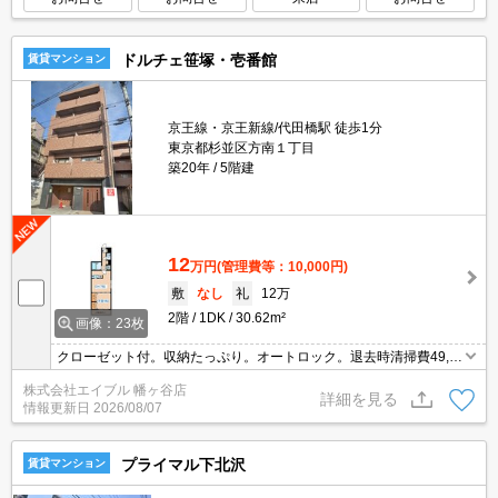
ドルチェ笹塚・壱番館
賃貸マンション
京王線・京王新線/代田橋駅 徒歩1分
東京都杉並区方南１丁目
築20年
5階建
12
万円
(管理費等：10,000円)
敷
なし
礼
12万
2階
1DK
30.62m²
画像：23枚
クローゼット付。収納たっぷり。オートロック。退去時清掃費49,5
00円。退去時、エアコン洗浄代11,000円。1年未満の解約時、違約
株式会社エイブル 幡ヶ谷店
金1ヶ月分発生。契約時事務手数料11,000円。
詳細を見る
情報更新日
2026/08/07
プライマル下北沢
賃貸マンション