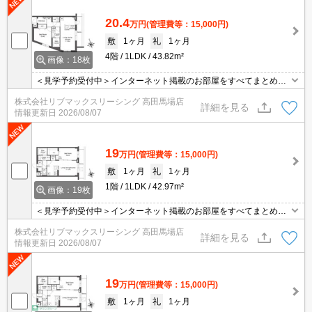
20.4
万円
(管理費等：15,000円)
敷
1ヶ月
礼
1ヶ月
4階
1LDK
43.82m²
画像：18枚
＜見学予約受付中＞インターネット掲載のお部屋をすべてまとめて
ご紹介可能！ 初期費用クレジット決済可！問合せ当日でもご予約可
株式会社リブマックスリーシング 高田馬場店
能！他社掲載物件もまとめてご紹介可能です。オンライン案内可。
詳細を見る
情報更新日
2026/08/07
写真・動画送付、WEB契約等来店不要でご契約可能。セキュリティ
充実で安心！お気軽にご相談くださいませ。
19
万円
(管理費等：15,000円)
敷
1ヶ月
礼
1ヶ月
1階
1LDK
42.97m²
画像：19枚
＜見学予約受付中＞インターネット掲載のお部屋をすべてまとめて
ご紹介可能！ 初期費用クレジット決済可！問合せ当日でもご予約可
株式会社リブマックスリーシング 高田馬場店
能！他社掲載物件もまとめてご紹介可能です。オンライン案内可。
詳細を見る
情報更新日
2026/08/07
写真・動画送付、WEB契約等来店不要でご契約可能。セキュリティ
充実で安心！お気軽にご相談くださいませ。
19
万円
(管理費等：15,000円)
敷
1ヶ月
礼
1ヶ月