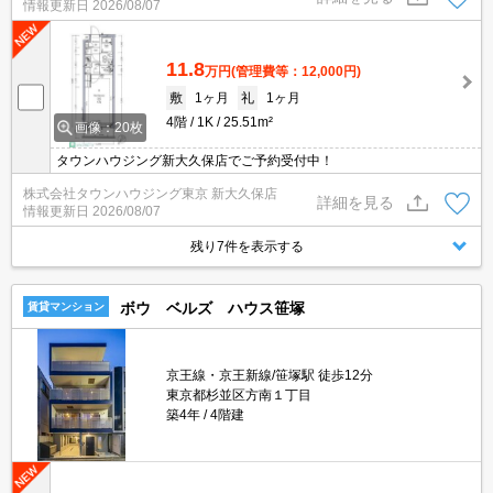
情報更新日
2026/08/07
11.8
万円
(管理費等：12,000円)
敷
1ヶ月
礼
1ヶ月
4階
1K
25.51m²
画像：20枚
タウンハウジング新大久保店でご予約受付中！
株式会社タウンハウジング東京 新大久保店
詳細を見る
情報更新日
2026/08/07
残り7件を表示する
ボウ ベルズ ハウス笹塚
賃貸マンション
京王線・京王新線/笹塚駅 徒歩12分
東京都杉並区方南１丁目
築4年
4階建