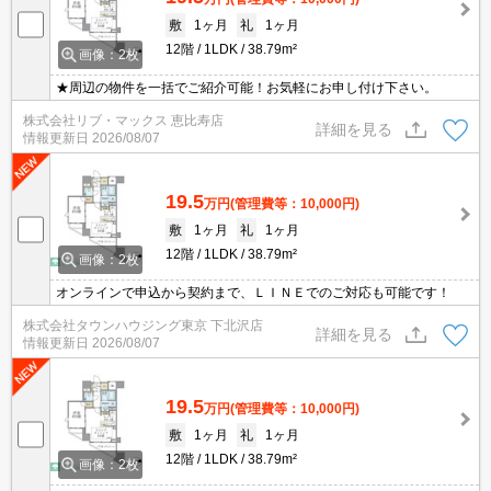
敷
1ヶ月
礼
1ヶ月
12階
1LDK
38.79m²
画像：2枚
★周辺の物件を一括でご紹介可能！お気軽にお申し付け下さい。
株式会社リブ・マックス 恵比寿店
詳細を見る
情報更新日
2026/08/07
19.5
万円
(管理費等：10,000円)
敷
1ヶ月
礼
1ヶ月
12階
1LDK
38.79m²
画像：2枚
オンラインで申込から契約まで、ＬＩＮＥでのご対応も可能です！
株式会社タウンハウジング東京 下北沢店
詳細を見る
情報更新日
2026/08/07
19.5
万円
(管理費等：10,000円)
敷
1ヶ月
礼
1ヶ月
12階
1LDK
38.79m²
画像：2枚