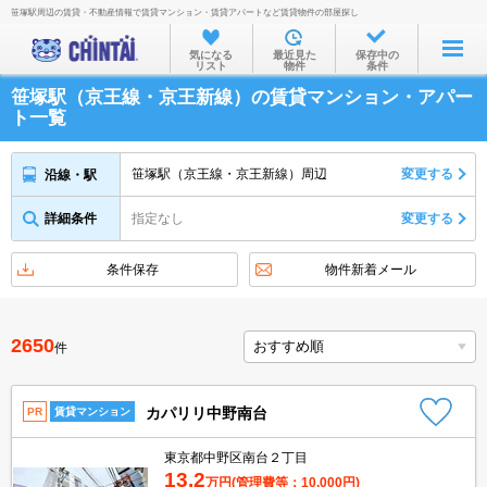
笹塚駅周辺の賃貸・不動産情報で賃貸マンション・賃貸アパートなど賃貸物件の部屋探し
お部屋を探す
気になる
最近見た
保存中の
リスト
物件
条件
沿線・駅から
笹塚駅（京王線・京王新線）の賃貸マンション・アパー
住所から
ト一覧
家賃相場から
笹塚駅（京王線・京王新線）周辺
変更する
沿線・駅
通勤通学時間から
詳細条件
指定なし
変更する
物件特集から
不動産会社から
条件保存
物件新着メール
TOP
2650
件
カパリリ中野南台
PR
賃貸マンション
東京都中野区南台２丁目
13.2
万円
(管理費等：10,000円)