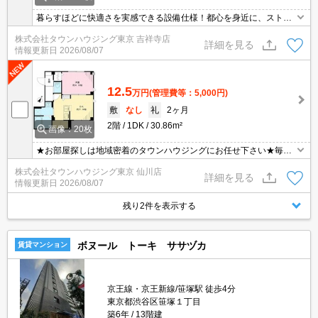
暮らすほどに快適さを実感できる設備仕様！都心を身近に、ストレ
スフリーな暮らしを楽しむ！住むほどに愛着が深まる暮らしやすい
株式会社タウンハウジング東京 吉祥寺店
街！！
詳細を見る
情報更新日
2026/08/07
12.5
万円
(管理費等：5,000円)
敷
なし
礼
2ヶ月
2階
1DK
30.86m²
画像：20枚
★お部屋探しは地域密着のタウンハウジングにお任せ下さい★毎日
新着情報更新中★
株式会社タウンハウジング東京 仙川店
詳細を見る
情報更新日
2026/08/07
残り2件を表示する
ボヌール トーキ ササヅカ
賃貸マンション
京王線・京王新線/笹塚駅 徒歩4分
東京都渋谷区笹塚１丁目
築6年
13階建