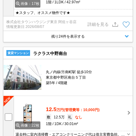
1階
1LDK
42.97m²
画像：17枚
★スタッフ、オススメ物件です★
株式会社タウンハウジング東京 阿佐ヶ谷店
詳細を見る
情報更新日
2026/08/07
残り24件を表示する
ラクラス中野南台
賃貸マンション
丸ノ内線/方南町駅 徒歩10分
東京都中野区南台５丁目
築5年
4階建
12.5
万円
(管理費等：10,000円)
敷
12.5万
礼
なし
1階
1DK
30.01m²
画像：22枚
退去時に室内清掃費・エアコンクリーニング代は借主実費負担。退