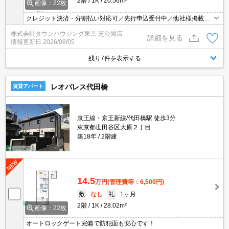
2階
1K
20.56m²
画像：22枚
クレジット決済・分割払い対応可／先行申込受付中／他社様掲載物
件もまとめてご案内可能／専任物件多数あり
株式会社タウンハウジング東京 芝公園店
詳細を見る
情報更新日
2026/08/05
残り7件を表示する
レオパレス代田橋
賃貸アパート
京王線・京王新線/代田橋駅 徒歩3分
東京都世田谷区大原２丁目
築18年
2階建
14.5
万円
(管理費等：6,500円)
敷
なし
礼
1ヶ月
2階
1K
28.02m²
画像：22枚
オートロックゲート完備で防犯面も安心です！