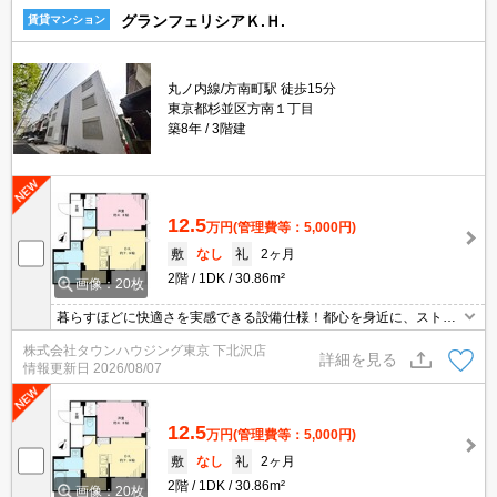
グランフェリシアＫ.Ｈ.
賃貸マンション
丸ノ内線/方南町駅 徒歩15分
東京都杉並区方南１丁目
築8年
3階建
12.5
万円
(管理費等：5,000円)
敷
なし
礼
2ヶ月
2階
1DK
30.86m²
画像：20枚
暮らすほどに快適さを実感できる設備仕様！都心を身近に、ストレ
スフリーな暮らしを楽しむ！住むほどに愛着が深まる暮らしやすい
株式会社タウンハウジング東京 下北沢店
街！！
詳細を見る
情報更新日
2026/08/07
12.5
万円
(管理費等：5,000円)
敷
なし
礼
2ヶ月
2階
1DK
30.86m²
画像：20枚