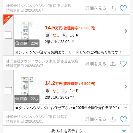
株式会社タウンハウジング東京 下北沢店
詳細を見る
情報更新日
2026/08/07
14.5
万円
(管理費等：6,500円)
敷
なし
礼
1ヶ月
2階
1K
28.02m²
画像：22枚
オンラインで申込から契約まで、ＬＩＮＥでのご対応も可能です！
株式会社タウンハウジング東京 渋谷道玄坂店
詳細を見る
情報更新日
2026/08/07
14.2
万円
(管理費等：6,500円)
敷
なし
礼
1ヶ月
2階
1K
28.02m²
画像：22枚
★タウンハウジングにお任せ下さい★2025年全国仲介件数第2位(全
国賃貸新聞2026年掲載)★
株式会社タウンハウジング東京 経堂店
詳細を見る
情報更新日
2026/08/05
残り4件を表示する