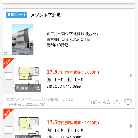
メゾンド下北沢
賃貸アパート
京王井の頭線/下北沢駅 徒歩4分
東京都世田谷区北沢２丁目
築6年
3階建
17.5
万円
(管理費等：3,000円)
敷
1ヶ月
礼
1ヶ月
2階
1LDK
45.68m²
画像：17枚
株式会社タウンハウジング東京 下北沢店
詳細を見る
情報更新日
2026/08/07
17.5
万円
(管理費等：3,000円)
敷
1ヶ月
礼
1ヶ月
2階
1LDK
45.68m²