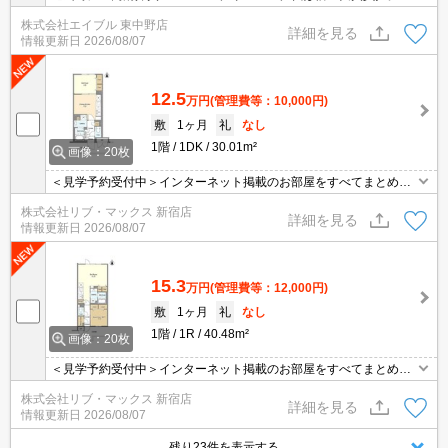
去時清算手数料44,000円。インターネット無料。24時間ゴミ出し
株式会社エイブル 東中野店
可。駐輪場無料。オートロック。TVインターホン付き。
詳細を見る
情報更新日
2026/08/07
12.5
万円
(管理費等：10,000円)
敷
1ヶ月
礼
なし
1階
1DK
30.01m²
画像：20枚
＜見学予約受付中＞インターネット掲載のお部屋をすべてまとめて
ご紹介可能！ 初期費用クレジット決済可！問合せ当日でもご予約可
株式会社リブ・マックス 新宿店
能！他社掲載物件もまとめてご紹介可能です。オンライン案内可。
詳細を見る
情報更新日
2026/08/07
写真・動画送付、WEB契約等来店不要でご契約可能。セキュリティ
充実で安心！お気軽にご相談くださいませ。
15.3
万円
(管理費等：12,000円)
敷
1ヶ月
礼
なし
1階
1R
40.48m²
画像：20枚
＜見学予約受付中＞インターネット掲載のお部屋をすべてまとめて
ご紹介可能！ 初期費用クレジット決済可！問合せ当日でもご予約可
株式会社リブ・マックス 新宿店
能！他社掲載物件もまとめてご紹介可能です。オンライン案内可。
詳細を見る
情報更新日
2026/08/07
写真・動画送付、WEB契約等来店不要でご契約可能。セキュリティ
充実で安心！お気軽にご相談くださいませ。
残り23件を表示する