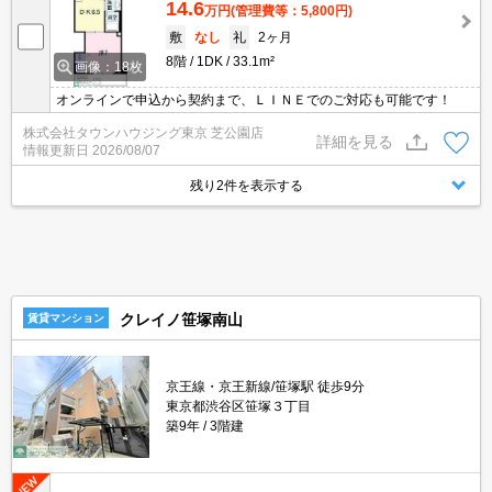
14.6
万円
(管理費等：5,800円)
敷
なし
礼
2ヶ月
8階
1DK
33.1m²
画像：18枚
オンラインで申込から契約まで、ＬＩＮＥでのご対応も可能です！
株式会社タウンハウジング東京 芝公園店
詳細を見る
情報更新日
2026/08/07
残り2件を表示する
クレイノ笹塚南山
賃貸マンション
京王線・京王新線/笹塚駅 徒歩9分
東京都渋谷区笹塚３丁目
築9年
3階建