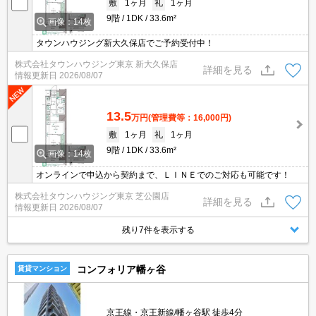
敷
1ヶ月
礼
1ヶ月
9階
1DK
33.6m²
画像：14枚
タウンハウジング新大久保店でご予約受付中！
株式会社タウンハウジング東京 新大久保店
詳細を見る
情報更新日
2026/08/07
13.5
万円
(管理費等：16,000円)
敷
1ヶ月
礼
1ヶ月
9階
1DK
33.6m²
画像：14枚
オンラインで申込から契約まで、ＬＩＮＥでのご対応も可能です！
株式会社タウンハウジング東京 芝公園店
詳細を見る
情報更新日
2026/08/07
残り7件を表示する
コンフォリア幡ヶ谷
賃貸マンション
京王線・京王新線/幡ヶ谷駅 徒歩4分