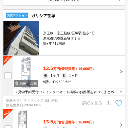
ガリシア笹塚
賃貸マンション
京王線・京王新線/笹塚駅 徒歩5分
東京都渋谷区笹塚１丁目
築7年
13階建
13.5
万円
(管理費等：16,000円)
敷
1ヶ月
礼
1ヶ月
9階
1DK
33.6m²
画像：30枚
＜見学予約受付中＞インターネット掲載のお部屋をすべてまとめて
ご紹介可能！ 初期費用クレジット決済可！問合せ当日でもご予約可
株式会社リブ・マックス 恵比寿店
能！他社掲載物件もまとめてご紹介可能です。オンライン案内可。
詳細を見る
情報更新日
2026/08/07
写真・動画送付、WEB契約等来店不要でご契約可能。セキュリティ
充実で安心！お気軽にご相談くださいませ。
13.5
万円
(管理費等：16,000円)