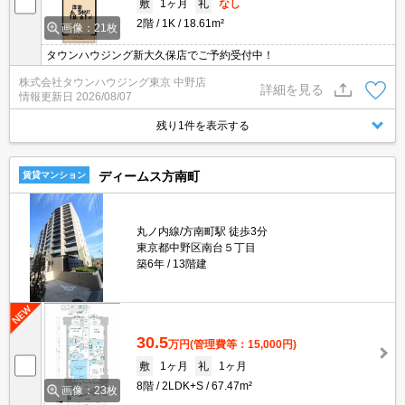
敷
1ヶ月
礼
なし
2階
1K
18.61m²
画像：21枚
タウンハウジング新大久保店でご予約受付中！
株式会社タウンハウジング東京 中野店
詳細を見る
情報更新日
2026/08/07
残り1件を表示する
ディームス方南町
賃貸マンション
丸ノ内線/方南町駅 徒歩3分
東京都中野区南台５丁目
築6年
13階建
30.5
万円
(管理費等：15,000円)
敷
1ヶ月
礼
1ヶ月
8階
2LDK+S
67.47m²
画像：23枚