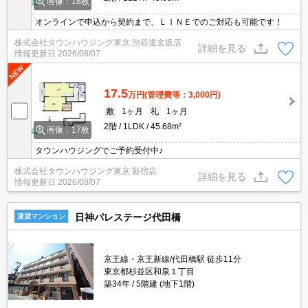
画像：18枚
オンラインで申込から契約まで、ＬＩＮＥでのご対応も可能です！
株式会社タウンハウジング東京 渋谷道玄坂店
詳細を見る
情報更新日
2026/08/07
17.5
万円
(管理費等：3,000円)
敷
1ヶ月
礼
1ヶ月
2階
1LDK
45.68m²
画像：17枚
タウンハウジングでご予約受付中♪
株式会社タウンハウジング東京 新宿店
詳細を見る
情報更新日
2026/08/07
日神パレステージ代田橋
賃貸マンション
京王線・京王新線/代田橋駅 徒歩11分
東京都杉並区和泉１丁目
築34年
5階建 (地下1階)