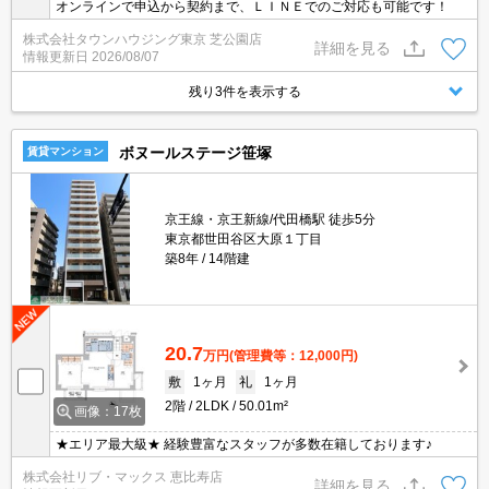
オンラインで申込から契約まで、ＬＩＮＥでのご対応も可能です！
株式会社タウンハウジング東京 芝公園店
詳細を見る
情報更新日
2026/08/07
残り3件を表示する
ボヌールステージ笹塚
賃貸マンション
京王線・京王新線/代田橋駅 徒歩5分
東京都世田谷区大原１丁目
築8年
14階建
20.7
万円
(管理費等：12,000円)
敷
1ヶ月
礼
1ヶ月
2階
2LDK
50.01m²
画像：17枚
★エリア最大級★ 経験豊富なスタッフが多数在籍しております♪
株式会社リブ・マックス 恵比寿店
詳細を見る