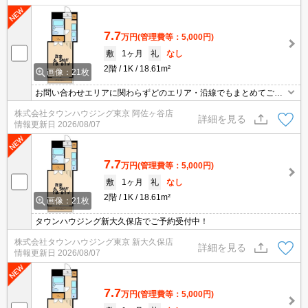
7.7
万円
(管理費等：5,000円)
敷
1ヶ月
礼
なし
2階
1K
18.61m²
画像：21枚
お問い合わせエリアに関わらずどのエリア・沿線でもまとめてご紹
介可能です！！迷われている場合はますご相談くださいませ。
株式会社タウンハウジング東京 阿佐ヶ谷店
詳細を見る
情報更新日
2026/08/07
7.7
万円
(管理費等：5,000円)
敷
1ヶ月
礼
なし
2階
1K
18.61m²
画像：21枚
タウンハウジング新大久保店でご予約受付中！
株式会社タウンハウジング東京 新大久保店
詳細を見る
情報更新日
2026/08/07
7.7
万円
(管理費等：5,000円)