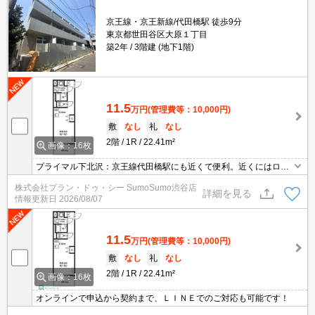
京王線・京王新線/代田橋駅 徒歩9分
東京都世田谷区大原１丁目
築2年
3階建 (地下1階)
11.5
万円
(管理費等：10,000円)
敷
なし
礼
なし
2階
1R
22.41m²
画像：16枚
プライマル下北沢：京王線代田橋駅にも近くて便利。近くにはロー
ソン 大原一丁目店(徒歩3分)がありちょっとした買い物に便利です。
株式会社プラン・ドゥ・シー SumoSumo渋谷店
収納はクロゼット・シューズボックスなどが備え付けられているの
詳細を見る
情報更新日
2026/08/07
で、衣類や日用品の収納に重宝します。
11.5
万円
(管理費等：10,000円)
敷
なし
礼
なし
2階
1R
22.41m²
画像：16枚
オンラインで申込から契約まで、ＬＩＮＥでのご対応も可能です！