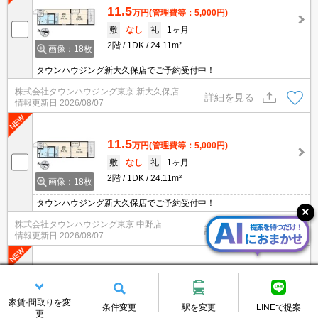
11.5
万円
(管理費等：5,000円)
敷
なし
礼
1ヶ月
2階
1DK
24.11m²
画像：18枚
タウンハウジング新大久保店でご予約受付中！
株式会社タウンハウジング東京 新大久保店
詳細を見る
情報更新日
2026/08/07
11.5
万円
(管理費等：5,000円)
敷
なし
礼
1ヶ月
2階
1DK
24.11m²
画像：18枚
タウンハウジング新大久保店でご予約受付中！
株式会社タウンハウジング東京 中野店
詳細を見る
情報更新日
2026/08/07
11.5
万円
(管理費等：5,000円)
敷
なし
礼
1ヶ月
家賃·間取りを変
条件変更
駅を変更
LINEで提案
2階
1DK
24.11m²
更
画像：18枚