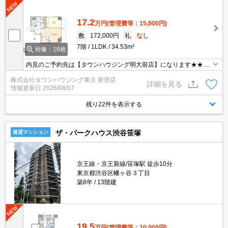
17.2
万円
(管理費等：15,000円)
敷
172,000円
礼
なし
7階
1LDK
34.53m²
画像：16枚
内見のご予約先は【タウンハウジング明大前店】になります★★お
間違いなく♪
株式会社タウンハウジング東京 新宿店
詳細を見る
情報更新日
2026/08/07
残り22件を表示する
ザ・パークハウス渋谷笹塚
賃貸マンション
京王線・京王新線/笹塚駅 徒歩10分
東京都渋谷区幡ヶ谷３丁目
築8年
13階建
19.5
万円
(管理費等：10,000円)