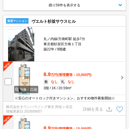
残り59件を表示する
ヴエルト杉並サウスヒル
賃貸マンション
丸ノ内線/方南町駅 徒歩7分
東京都杉並区方南１丁目
築22年
9階建
8.9
万円
(管理費等：15,000円)
敷
なし
礼
なし
3階
1K
20.59m²
画像：21枚
☆安心のオートロック付きマンション。おすすめ物件募集開始☆
株式会社タウンハウジング東京 阿佐ヶ谷店
詳細を見る
情報更新日
2026/08/07
8.9
万円
(管理費等：15,000円)