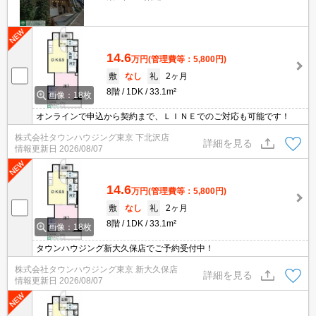
14.6
万円
(管理費等：5,800円)
敷
なし
礼
2ヶ月
8階
1DK
33.1m²
画像：18枚
オンラインで申込から契約まで、ＬＩＮＥでのご対応も可能です！
株式会社タウンハウジング東京 下北沢店
詳細を見る
情報更新日
2026/08/07
14.6
万円
(管理費等：5,800円)
敷
なし
礼
2ヶ月
8階
1DK
33.1m²
画像：18枚
タウンハウジング新大久保店でご予約受付中！
株式会社タウンハウジング東京 新大久保店
詳細を見る
情報更新日
2026/08/07