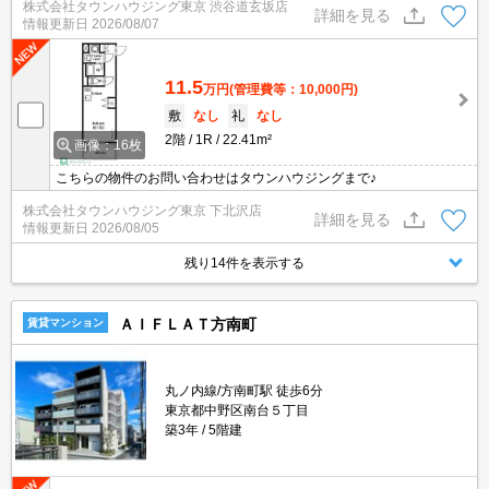
株式会社タウンハウジング東京 渋谷道玄坂店
詳細を見る
情報更新日
2026/08/07
11.5
万円
(管理費等：10,000円)
敷
なし
礼
なし
2階
1R
22.41m²
画像：16枚
こちらの物件のお問い合わせはタウンハウジングまで♪
株式会社タウンハウジング東京 下北沢店
詳細を見る
情報更新日
2026/08/05
残り14件を表示する
ＡＩＦＬＡＴ方南町
賃貸マンション
丸ノ内線/方南町駅 徒歩6分
東京都中野区南台５丁目
築3年
5階建