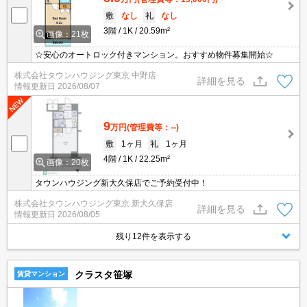
敷
なし
礼
なし
3階
1K
20.59m²
画像：21枚
☆安心のオートロック付きマンション。おすすめ物件募集開始☆
株式会社タウンハウジング東京 中野店
詳細を見る
情報更新日
2026/08/07
9
万円
(管理費等：--)
敷
1ヶ月
礼
1ヶ月
4階
1K
22.25m²
画像：20枚
タウンハウジング新大久保店でご予約受付中！
株式会社タウンハウジング東京 新大久保店
詳細を見る
情報更新日
2026/08/05
残り12件を表示する
クラスタ笹塚
賃貸マンション