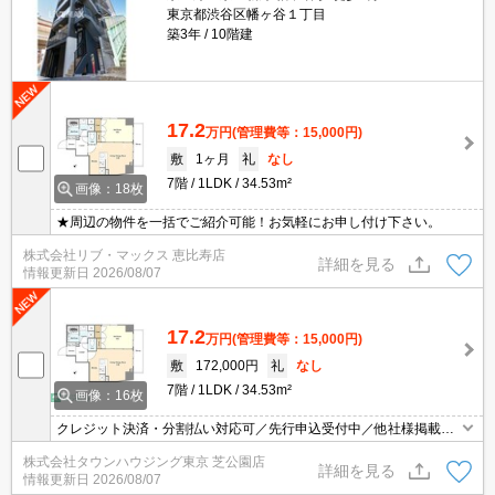
東京都渋谷区幡ヶ谷１丁目
築3年
10階建
17.2
万円
(管理費等：15,000円)
敷
1ヶ月
礼
なし
7階
1LDK
34.53m²
画像：18枚
★周辺の物件を一括でご紹介可能！お気軽にお申し付け下さい。
株式会社リブ・マックス 恵比寿店
詳細を見る
情報更新日
2026/08/07
17.2
万円
(管理費等：15,000円)
敷
172,000円
礼
なし
7階
1LDK
34.53m²
画像：16枚
クレジット決済・分割払い対応可／先行申込受付中／他社様掲載物
件もまとめてご案内可能／専任物件多数あり
株式会社タウンハウジング東京 芝公園店
詳細を見る
情報更新日
2026/08/07