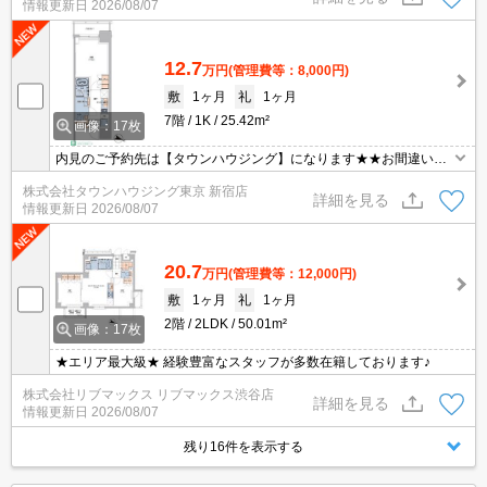
情報更新日
2026/08/07
12.7
万円
(管理費等：8,000円)
敷
1ヶ月
礼
1ヶ月
7階
1K
25.42m²
画像：17枚
内見のご予約先は【タウンハウジング】になります★★お間違いな
く♪
株式会社タウンハウジング東京 新宿店
詳細を見る
情報更新日
2026/08/07
20.7
万円
(管理費等：12,000円)
敷
1ヶ月
礼
1ヶ月
2階
2LDK
50.01m²
画像：17枚
★エリア最大級★ 経験豊富なスタッフが多数在籍しております♪
株式会社リブマックス リブマックス渋谷店
詳細を見る
情報更新日
2026/08/07
残り16件を表示する