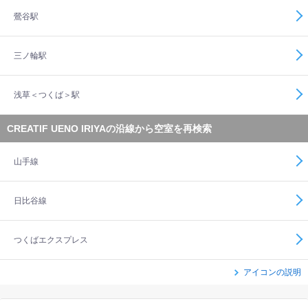
鶯谷駅
三ノ輪駅
浅草＜つくば＞駅
CREATIF UENO IRIYAの沿線から空室を再検索
山手線
日比谷線
つくばエクスプレス
アイコンの説明