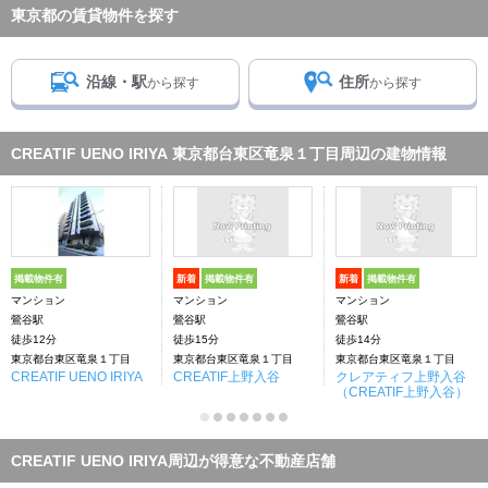
東京都の賃貸物件を探す
沿線・駅
住所
から探す
から探す
CREATIF UENO IRIYA 東京都台東区竜泉１丁目周辺の建物情報
掲載物件有
新着
掲載物件有
新着
掲載物件有
マンション
マンション
マンション
鶯谷駅
鶯谷駅
鶯谷駅
徒歩12分
徒歩15分
徒歩14分
東京都台東区竜泉１丁目
東京都台東区竜泉１丁目
東京都台東区竜泉１丁目
CREATIF UENO IRIYA
CREATIF上野入谷
クレアティフ上野入谷
（CREATIF上野入谷）
CREATIF UENO IRIYA周辺が得意な不動産店舗