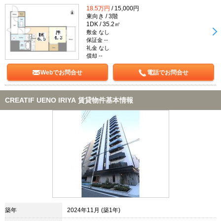
18.5万円
/ 15,000円
東向き / 3階
1DK / 35.2㎡
敷金 なし
保証金 --
礼金 なし
償却 --
Webでお問合せ
電話でお問合せ
CREATIF UENO IRIYA 賃貸物件基本情報
築年
2024年11月 (築1年)