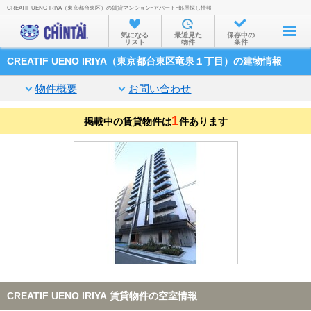
CREATIF UENO IRIYA（東京都台東区）の賃貸マンション･アパート･部屋探し情報
お部屋を探す
気になる
最近見た
保存中の
リスト
物件
条件
沿線・駅から
CREATIF UENO IRIYA（東京都台東区竜泉１丁目）の建物情報
住所から
物件概要
お問い合わせ
家賃相場から
1
掲載中の賃貸物件は
通勤通学時間から
件あります
物件特集から
不動産会社から
TOP
CREATIF UENO IRIYA 賃貸物件の空室情報