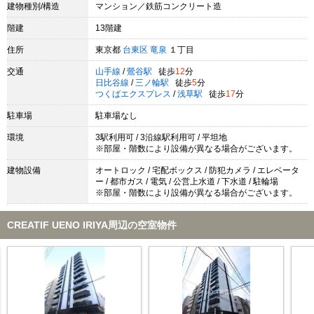
建物種別/構造
マンション／鉄筋コンクリート造
階建
13階建
住所
東京都
台東区
竜泉
１丁目
交通
山手線
/
鶯谷駅
徒歩
12
分
日比谷線
/
三ノ輪駅
徒歩
5
分
つくばエクスプレス
/
浅草駅
徒歩
17
分
駐車場
駐車場なし
環境
3駅利用可 / 3沿線駅利用可 / 平坦地
※部屋・階数により設備が異なる場合がございます。
建物設備
オートロック / 宅配ボックス / 防犯カメラ / エレベータ
ー / 都市ガス / 電気 / 公営上水道 / 下水道 / 駐輪場
※部屋・階数により設備が異なる場合がございます。
CREATIF UENO IRIYA周辺の空室物件