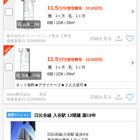
11.5
万円
(管理費等：10,000円)
敷
1ヶ月
礼
1ヶ月
6階
1DK
28m²
画像：2枚
株式会社タウンハウジング東京 上野店
詳細を見る
情報更新日
2026/08/06
11.5
万円
(管理費等：10,000円)
敷
1ヶ月
礼
1ヶ月
6階
1DK
28m²
画像：16枚
ネット無料★デザイナーズ★２人入居可★
iitoko株式会社 本店
詳細を見る
情報更新日
2026/08/04
日比谷線 入谷駅 13階建 築19年
賃貸マンション
日比谷線/入谷駅 徒歩4分