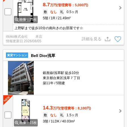
8.7
万円
(管理費等：5,000円)
敷
なし
礼
0.5ヶ月
5階
1R
21.49m²
画像：15枚
上野駅まで徒歩10分の南向きのお部屋です☆
iitoko株式会社 本店
詳細を見る
情報更新日
2026/08/05
Bell Dior浅草
賃貸マンション
銀座線/浅草駅 徒歩10分
東京都台東区浅草７丁目
築11年
5階建
14.3
万円
(管理費等：8,100円)
敷
なし
礼
1.5ヶ月
3階
1LDK
40.03m²
画像：15枚