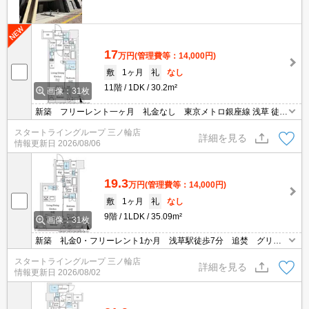
17
万円
(管理費等：14,000円)
敷
1ヶ月
礼
なし
11階
1DK
30.2m²
画像：31枚
新築 フリーレント一ヶ月 礼金なし 東京メトロ銀座線 浅草 徒歩
7分 二口コンログリル付き WIC
スタートライングループ 三ノ輪店
詳細を見る
情報更新日
2026/08/06
19.3
万円
(管理費等：14,000円)
敷
1ヶ月
礼
なし
9階
1LDK
35.09m²
画像：31枚
新築 礼金0・フリーレント1か月 浅草駅徒歩7分 追焚 グリ
ル 浴室乾燥 宅配ロッカー オートロック
スタートライングループ 三ノ輪店
詳細を見る
情報更新日
2026/08/02