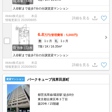
画像：14枚
入谷駅まで徒歩7分の分譲賃貸マンション
iitoko株式会社 本店
詳細を見る
情報更新日
2026/08/05
6.8
万円
(管理費等：5,000円)
敷
1ヶ月
礼
1ヶ月
7階
1K
16.35m²
画像：14枚
入谷駅まで徒歩7分の分譲賃貸マンション
iitoko株式会社 本店
詳細を見る
情報更新日
2026/08/03
パークキューブ浅草田原町
賃貸マンション
都営浅草線/蔵前駅 徒歩8分
東京都台東区寿３丁目
築20年
15階建