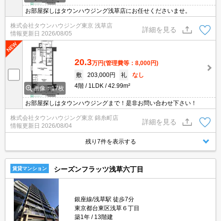
お部屋探しはタウンハウジング浅草店にお任せくださいませ。
株式会社タウンハウジング東京 浅草店
詳細を見る
情報更新日
2026/08/05
20.3
万円
(管理費等：8,000円)
敷
203,000円
礼
なし
4階
1LDK
42.99m²
画像：17枚
お部屋探しはタウンハウジングまで！是非お問い合わせ下さい！
株式会社タウンハウジング東京 錦糸町店
詳細を見る
情報更新日
2026/08/04
残り7件を表示する
シーズンフラッツ浅草六丁目
賃貸マンション
銀座線/浅草駅 徒歩7分
東京都台東区浅草６丁目
築1年
13階建