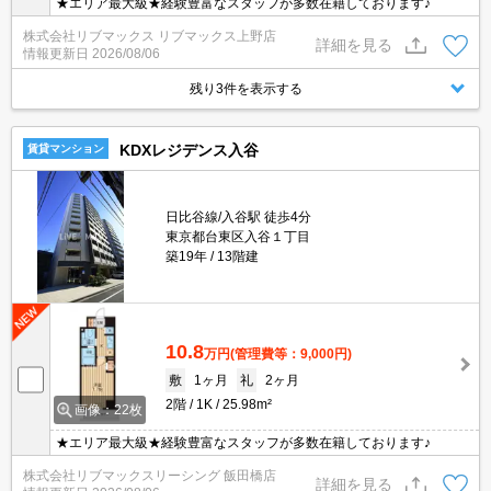
★エリア最大級★経験豊富なスタッフが多数在籍しております♪
株式会社リブマックス リブマックス上野店
詳細を見る
情報更新日
2026/08/06
残り3件を表示する
KDXレジデンス入谷
賃貸マンション
日比谷線/入谷駅 徒歩4分
東京都台東区入谷１丁目
築19年
13階建
10.8
万円
(管理費等：9,000円)
敷
1ヶ月
礼
2ヶ月
2階
1K
25.98m²
画像：22枚
★エリア最大級★経験豊富なスタッフが多数在籍しております♪
株式会社リブマックスリーシング 飯田橋店
詳細を見る