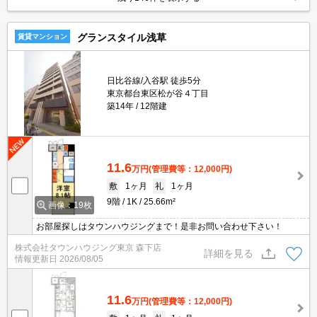
グランスタイル浅草
賃貸マンション
日比谷線/入谷駅 徒歩5分
東京都台東区松が谷４丁目
築14年
12階建
11.6
万円
(管理費等：12,000円)
敷
1ヶ月
礼
1ヶ月
9階
1K
25.66m²
画像：19枚
お部屋探しはタウンハウジングまで！是非お問い合わせ下さい！
株式会社タウンハウジング東京 森下店
詳細を見る
情報更新日
2026/08/05
11.6
万円
(管理費等：12,000円)