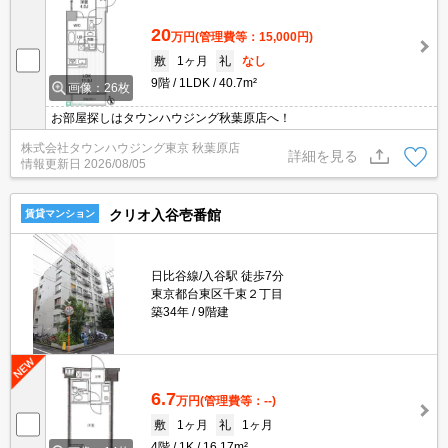
20
万円
(管理費等：15,000円)
敷
1ヶ月
礼
なし
9階
1LDK
40.7m²
画像：26枚
お部屋探しはタウンハウジング秋葉原店へ！
株式会社タウンハウジング東京 秋葉原店
詳細を見る
情報更新日
2026/08/05
クリオ入谷壱番館
賃貸マンション
日比谷線/入谷駅 徒歩7分
東京都台東区千束２丁目
築34年
9階建
6.7
万円
(管理費等：--)
敷
1ヶ月
礼
1ヶ月
4階
1K
16.17m²