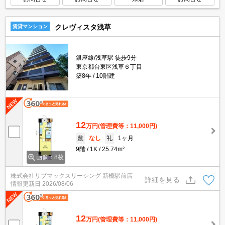
クレヴィスタ浅草
賃貸マンション
銀座線/浅草駅 徒歩9分
東京都台東区浅草６丁目
築8年
10階建
12
万円
(管理費等：11,000円)
敷
なし
礼
1ヶ月
9階
1K
25.74m²
画像：8枚
株式会社リブマックスリーシング 新橋駅前店
詳細を見る
情報更新日
2026/08/06
12
万円
(管理費等：11,000円)