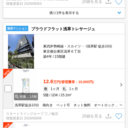
詳細を見る
情報更新日
2026/08/04
残り1件を表示する
プラウドフラット浅草トレサージュ
賃貸マンション
東武伊勢崎線・スカイツ･･･/浅草駅 徒歩10分
東京都台東区浅草６丁目
築4年
15階建
12.6
万円
(管理費等：10,000円)
敷
1ヶ月
礼
1ヶ月
5階
1DK
25.2m²
画像：26枚
浅草駅徒歩10分 南向き ペット可 ネット無料 オートロック
宅配ボックス有 浴室乾燥 温水洗浄便座
スタートライングループ 三ノ輪店
詳細を見る
情報更新日
2026/08/06