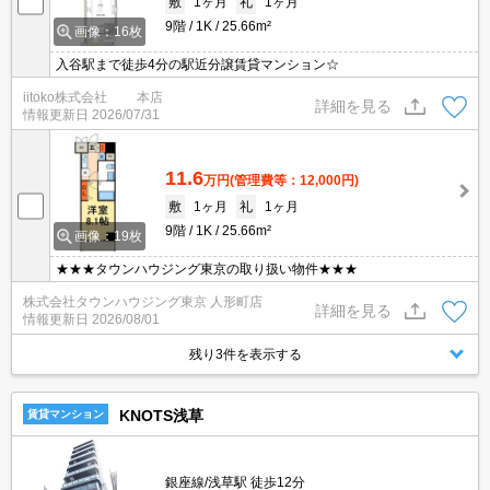
敷
1ヶ月
礼
1ヶ月
9階
1K
25.66m²
画像：16枚
入谷駅まで徒歩4分の駅近分譲賃貸マンション☆
iitoko株式会社 本店
詳細を見る
情報更新日
2026/07/31
11.6
万円
(管理費等：12,000円)
敷
1ヶ月
礼
1ヶ月
9階
1K
25.66m²
画像：19枚
★★★タウンハウジング東京の取り扱い物件★★★
株式会社タウンハウジング東京 人形町店
詳細を見る
情報更新日
2026/08/01
残り3件を表示する
KNOTS浅草
賃貸マンション
銀座線/浅草駅 徒歩12分