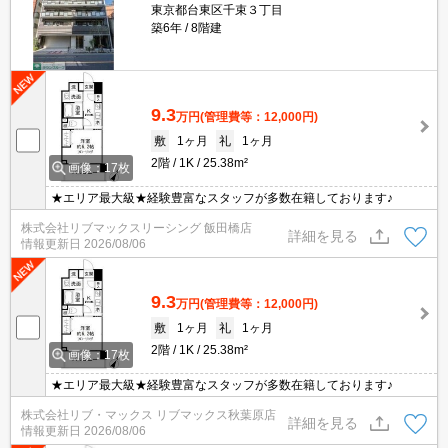
東京都台東区千束３丁目
築6年
8階建
9.3
万円
(管理費等：12,000円)
敷
1ヶ月
礼
1ヶ月
2階
1K
25.38m²
画像：17枚
★エリア最大級★経験豊富なスタッフが多数在籍しております♪
株式会社リブマックスリーシング 飯田橋店
詳細を見る
情報更新日
2026/08/06
9.3
万円
(管理費等：12,000円)
敷
1ヶ月
礼
1ヶ月
2階
1K
25.38m²
画像：17枚
★エリア最大級★経験豊富なスタッフが多数在籍しております♪
株式会社リブ・マックス リブマックス秋葉原店
詳細を見る
情報更新日
2026/08/06