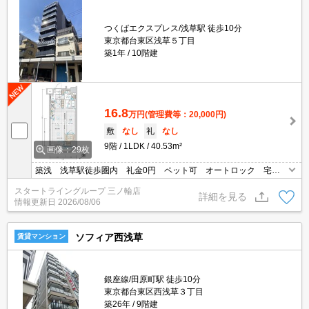
つくばエクスプレス/浅草駅 徒歩10分
東京都台東区浅草５丁目
築1年
10階建
16.8
万円
(管理費等：20,000円)
敷
なし
礼
なし
9階
1LDK
40.53m²
画像：29枚
築浅 浅草駅徒歩圏内 礼金0円 ペット可 オートロック 宅配
ボックス 防犯カメラ 追炊きバス
スタートライングループ 三ノ輪店
詳細を見る
情報更新日
2026/08/06
ソフィア西浅草
賃貸マンション
銀座線/田原町駅 徒歩10分
東京都台東区西浅草３丁目
築26年
9階建