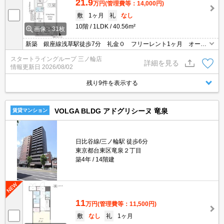
21.9
万円
(管理費等：14,000円)
敷
1ヶ月
礼
なし
10階
1LDK
40.56m²
画像：31枚
新築 銀座線浅草駅徒歩7分 礼金０ フリーレント1ヶ月 オート
ロック 宅配ボックス グリル付きコンロ
スタートライングループ 三ノ輪店
詳細を見る
情報更新日
2026/08/02
残り9件を表示する
VOLGA BLDG アドグリシーヌ 竜泉
賃貸マンション
日比谷線/三ノ輪駅 徒歩6分
東京都台東区竜泉２丁目
築4年
14階建
11
万円
(管理費等：11,500円)
敷
なし
礼
1ヶ月