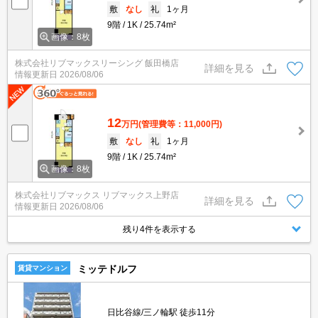
敷
なし
礼
1ヶ月
9階
1K
25.74m²
画像：8枚
株式会社リブマックスリーシング 飯田橋店
詳細を見る
情報更新日
2026/08/06
12
万円
(管理費等：11,000円)
敷
なし
礼
1ヶ月
9階
1K
25.74m²
画像：8枚
株式会社リブマックス リブマックス上野店
詳細を見る
情報更新日
2026/08/06
残り4件を表示する
ミッテドルフ
賃貸マンション
日比谷線/三ノ輪駅 徒歩11分