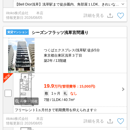
【Bell Dior浅草】浅草駅まで徒歩圏内、角部屋１LDK、きれいなお
部屋です。
iitoko株式会社 本店
詳細を見る
情報更新日
2026/08/05
シーズンフラッツ浅草言問通り
賃貸マンション
つくばエクスプレス/浅草駅 徒歩5分
東京都台東区浅草３丁目
築2年
13階建
19.9
万円
(管理費等：15,000円)
敷
1ヶ月
礼
なし
7階
1LDK
40.7m²
画像：16枚
フリーレント1ヵ月付きで初期費用を抑えられます☆
iitoko株式会社 本店
詳細を見る
情報更新日
2026/08/05