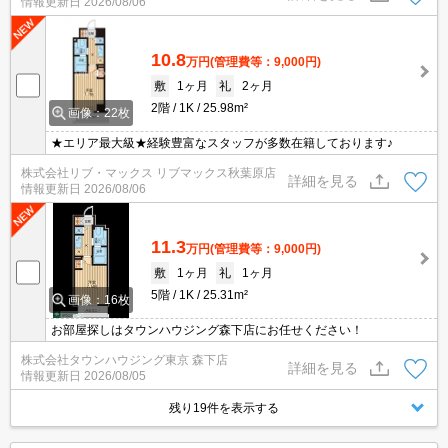
情報更新日
2026/08/06
10.8
万円
(管理費等：9,000円)
敷
1ヶ月
礼
2ヶ月
2階
1K
25.98m²
画像：22枚
★エリア最大級★経験豊富なスタッフが多数在籍しております♪
株式会社リブ・マックス リブマックス秋葉原店
詳細を見る
情報更新日
2026/08/06
11.3
万円
(管理費等：9,000円)
敷
1ヶ月
礼
1ヶ月
5階
1K
25.31m²
画像：16枚
お部屋探しはタウンハウジング森下店にお任せください！
株式会社タウンハウジング東京 森下店
詳細を見る
情報更新日
2026/08/05
残り19件を表示する