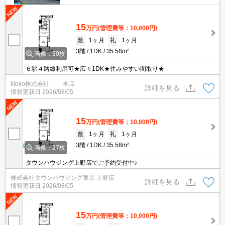
15
万円
(管理費等：10,000円)
敷
1ヶ月
礼
1ヶ月
3階
1DK
35.58m²
画像：30枚
６駅４路線利用可★広々1DK★住みやすい間取り★
iitoko株式会社 本店
詳細を見る
情報更新日
2026/08/05
15
万円
(管理費等：10,000円)
敷
1ヶ月
礼
1ヶ月
3階
1DK
35.58m²
画像：27枚
タウンハウジング上野店でご予約受付中♪
株式会社タウンハウジング東京 上野店
詳細を見る
情報更新日
2026/08/05
15
万円
(管理費等：10,000円)