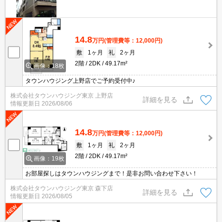
14.8
万円
(管理費等：12,000円)
敷
1ヶ月
礼
2ヶ月
2階
2DK
49.17m²
画像：18枚
タウンハウジング上野店でご予約受付中♪
株式会社タウンハウジング東京 上野店
詳細を見る
情報更新日
2026/08/06
14.8
万円
(管理費等：12,000円)
敷
1ヶ月
礼
2ヶ月
2階
2DK
49.17m²
画像：19枚
お部屋探しはタウンハウジングまで！是非お問い合わせ下さい！
株式会社タウンハウジング東京 森下店
詳細を見る
情報更新日
2026/08/05