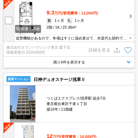
9.3
万円
(管理費等：12,000円)
敷
1ヶ月
礼
1ヶ月
2階
1K
25.38m²
画像：20枚
追焚機能があるので、冬場はすぐに温め直せて、水道代も節約でき
ます。モニター付インターホンで来訪者が一目瞭然。セールスや勧
株式会社タウンハウジング東京 森下店
誘対策もできて安心です。
詳細を見る
情報更新日
2026/08/05
残り4件を表示する
日神デュオステージ浅草Ⅱ
賃貸マンション
つくばエクスプレス/浅草駅 徒歩7分
東京都台東区千束１丁目
築16年
11階建
12
万円
(管理費等：10,000円)