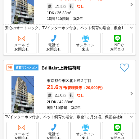
敷
15.3万
礼
なし
1DK
26.33m²
10階
15階建 築2年
安心のオートロック。TVインターホン付き。ペット飼育の場合、敷金1ヵ
月分増。保証会社加入要(月額総支払額の50%、10,000円/年)。2年未満の
解約時、違約金1ヶ月分発生。
メールで
電話で
オンライン
LINEで
お問合せ
お問合せ
来店
お問合せ
Brilliaist上野稲荷町
PR
賃貸マンション
東京都台東区北上野２丁目
21.6
万円
(管理費等：20,000円)
敷
21.6万
礼
なし
2LDK
42.88m²
9階
15階建 築2年
TVインターホン付き。ペット飼育の場合、敷金1ヵ月分増。保証会社加入
要(月額総支払額の50%、10,000円/年)。久しぶりに空きました。2年未満
で解約の場合は、家賃1ヶ月分の違約金。
メールで
電話で
オンライン
LINEで
お問合せ
お問合せ
来店
お問合せ