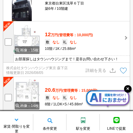
東京都台東区浅草６丁目
築6年
10階建
12
万円
(管理費等：10,000円)
敷
なし
礼
なし
10階
1K
25.88m²
画像：15枚
お部屋探しはタウンハウジングまで！是非お問い合わせ下さい！
株式会社タウンハウジング東京 森下店
詳細を見る
情報更新日
2026/08/05
20.6
万円
(管理費等：15,000円)
敷
なし
礼
なし
8階
1LDK+S
45.88m²
画像：14枚
Wi-Fi無料、ペット相談可、設備充実してます！
iitoko株式会社 本店
詳細を見る
家賃·間取りを変
情報更新日
2026/08/04
条件変更
駅を変更
LINEで提案
更