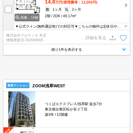
14.8
万円
(管理費等：12,000円)
敷
1ヶ月
礼
2ヶ月
2階
2DK
49.17m²
画像：16枚
▼公式ライン(無料通話有)での対応可▼こちらの物件は定休日や営
業時間外も含め、お時間が取りにくい方でも柔軟にご対応させて頂
株式会社マルティオ 本店
きます▼オンライン内見・契約等対応可▼現地集合現地解散可▼
詳細を見る
情報更新日
2026/08/05
残り1件を表示する
ZOOM浅草WEST
賃貸マンション
つくばエクスプレス/浅草駅 徒歩7分
東京都台東区松が谷２丁目
築3年
12階建