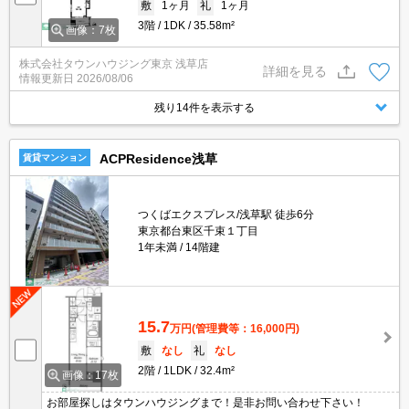
敷
1ヶ月
礼
1ヶ月
3階
1DK
35.58m²
画像：7枚
株式会社タウンハウジング東京 浅草店
詳細を見る
情報更新日
2026/08/06
残り14件を表示する
ACPResidence浅草
賃貸マンション
つくばエクスプレス/浅草駅 徒歩6分
東京都台東区千束１丁目
1年未満
14階建
15.7
万円
(管理費等：16,000円)
敷
なし
礼
なし
2階
1LDK
32.4m²
画像：17枚
お部屋探しはタウンハウジングまで！是非お問い合わせ下さい！