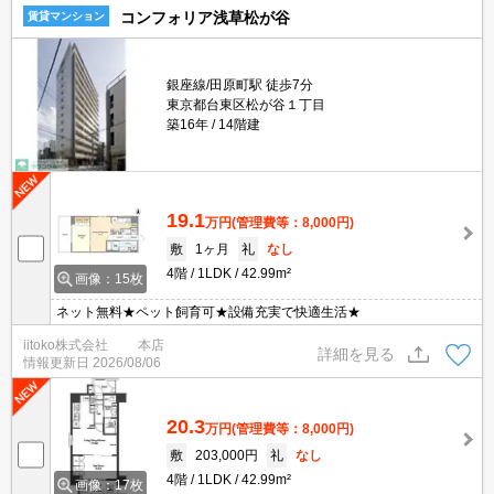
コンフォリア浅草松が谷
賃貸マンション
銀座線/田原町駅 徒歩7分
東京都台東区松が谷１丁目
築16年
14階建
19.1
万円
(管理費等：8,000円)
敷
1ヶ月
礼
なし
4階
1LDK
42.99m²
画像：15枚
ネット無料★ペット飼育可★設備充実で快適生活★
iitoko株式会社 本店
詳細を見る
情報更新日
2026/08/06
20.3
万円
(管理費等：8,000円)
敷
203,000円
礼
なし
4階
1LDK
42.99m²
画像：17枚