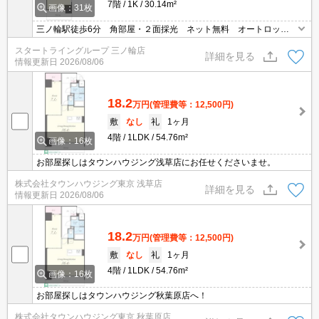
7階
1K
30.14m²
画像：31枚
三ノ輪駅徒歩6分 角部屋・２面採光 ネット無料 オートロッ
ク 浴室乾燥機 独立洗面台 温水洗浄便座
スタートライングループ 三ノ輪店
詳細を見る
情報更新日
2026/08/06
18.2
万円
(管理費等：12,500円)
敷
なし
礼
1ヶ月
4階
1LDK
54.76m²
画像：16枚
お部屋探しはタウンハウジング浅草店にお任せくださいませ。
株式会社タウンハウジング東京 浅草店
詳細を見る
情報更新日
2026/08/06
18.2
万円
(管理費等：12,500円)
敷
なし
礼
1ヶ月
4階
1LDK
54.76m²
画像：16枚
お部屋探しはタウンハウジング秋葉原店へ！
株式会社タウンハウジング東京 秋葉原店