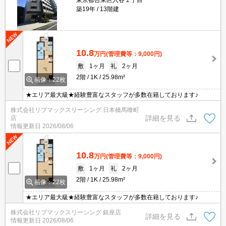
東京都台東区入谷１丁目
築19年
13階建
10.8
万円
(管理費等：9,000円)
敷
1ヶ月
礼
2ヶ月
2階
1K
25.98m²
画像：22枚
★エリア最大級★経験豊富なスタッフが多数在籍しております♪
株式会社リブマックスリーシング 日本橋馬喰町
詳細を見る
店
情報更新日
2026/08/06
10.8
万円
(管理費等：9,000円)
敷
1ヶ月
礼
2ヶ月
2階
1K
25.98m²
画像：22枚
★エリア最大級★経験豊富なスタッフが多数在籍しております♪
株式会社リブマックスリーシング 銀座店
詳細を見る
情報更新日
2026/08/06