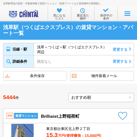
浅草駅周辺の賃貸・不動産情報で賃貸マンション・賃貸アパートなど賃貸物件の部屋探し
お部屋を探す
気になる
最近見た
保存中の
リスト
物件
条件
沿線・駅から
浅草駅（つくばエクスプレス）の賃貸マンション・アパ
住所から
ート一覧
家賃相場から
浅草＜つくば＞駅（つくばエクスプレス）
沿線・駅
変更する
周辺
通勤通学時間から
詳細条件
指定なし
変更する
物件特集から
不動産会社から
条件保存
物件新着メール
TOP
5444
件
Brilliaist上野稲荷町
PR
賃貸マンション
東京都台東区北上野２丁目
15.3
万円
(管理費等：15,000円)