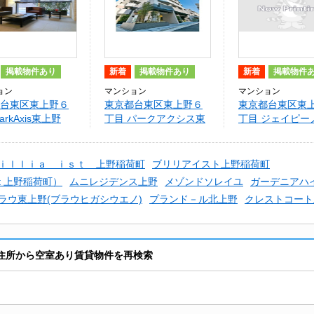
掲載物件あり
新着
掲載物件あり
新着
掲載物件
ョン
マンション
マンション
台東区東上野６
東京都台東区東上野６
東京都台東区東
arkAxis東上野
丁目 パークアクシス東
丁目 ジェイピー
上野
上野稲荷町（JP n
野稲荷町）
ｉｌｌｉａ ｉｓｔ 上野稲荷町
ブリリアイスト上野稲荷町
st 上野稲荷町）
ムニレジデンス上野
メゾンドソレイユ
ガーデニアハ
ラウ東上野(ブラウヒガシウエノ)
プランド－ル北上野
クレストコート
の住所から空室あり賃貸物件を再検索