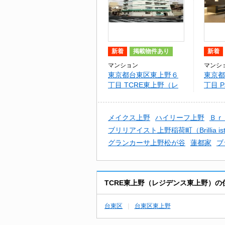
新着
掲載物件あり
新着
マンション
マンシ
東京都台東区東上野６
東京都
丁目 TCRE東上野（レ
丁目 P
ジデンス東上野）
メイクス上野
ハイリーフ上野
Ｂｒ
ブリリアイスト上野稲荷町（Brillia i
グランカーサ上野松が谷
蓮都家
ブ
TCRE東上野（レジデンス東上野）
台東区
台東区東上野