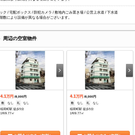
ク / 宅配ボックス / 防犯カメラ / 敷地内ごみ置き場 / 公営上水道 / 下水道
階数により設備が異なる場合がございます。
野）周辺の空室物件
4.1
4.1
万円
万円
/8,000円
/8,000円
敷
なし
礼
なし
敷
なし
礼
なし
稲荷町駅 徒歩5分
稲荷町駅 徒歩5分
1R/9.77㎡
1R/9.77㎡