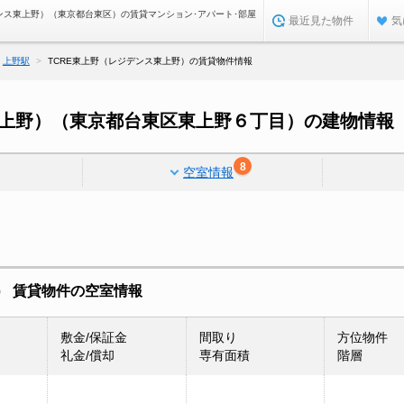
デンス東上野）（東京都台東区）の賃貸マンション･アパート･部屋
最近見た物件
気
上野駅
TCRE東上野（レジデンス東上野）の賃貸物件情報
東上野）（東京都台東区東上野６丁目）の建物情報
8
空室情報
） 賃貸物件の空室情報
敷金/保証金
間取り
方位物件
礼金/償却
専有面積
階層