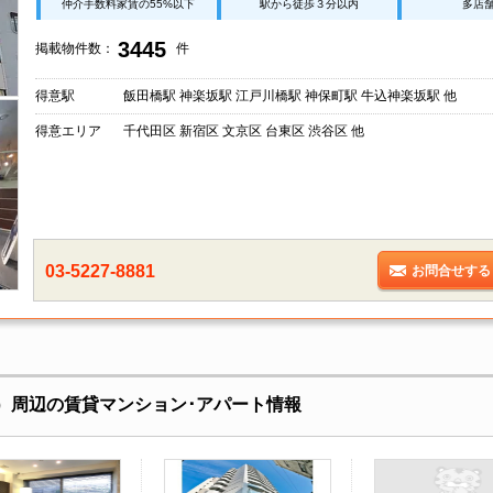
仲介手数料家賃の55%以下
駅から徒歩３分以内
多店
3445
掲載物件数：
件
得意駅
飯田橋駅 神楽坂駅 江戸川橋駅 神保町駅 牛込神楽坂駅 他
得意エリア
千代田区 新宿区 文京区 台東区 渋谷区 他
03-5227-8881
お問合せする
野）周辺の賃貸マンション･アパート情報