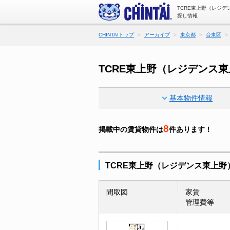
TCRE東上野（レジ
探し情報
CHINTAIトップ
アーカイブ
東京都
台東区
TCRE東上野（レジデンス
基本物件情報
8
掲載中の賃貸物件は
件あります！
TCRE東上野（レジデンス東上野
間取図
家賃
管理費等