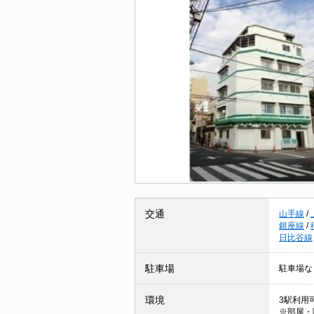
交通
山手線
/
銀座線
/
日比谷線
駐車場
駐車場な
環境
3駅利用可
※部屋・