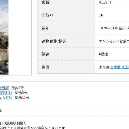
家賃
4.1万円
間取り
1R
築年
1970年01月 (築56
建物種別/構造
マンション／鉄筋
階建
6階建
住所
東京都
台東区
東上
上野駅
徒歩
9
分
稲荷町駅
徒歩
5
分
/
入谷駅
徒歩
11
分
し
 / 3沿線駅利用可
階数により設備が異なる場合がございます。