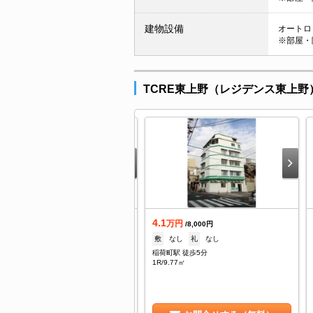
建物設備
オートロッ
※部屋・
TCRE東上野（レジデンス東上
8.4
4.1
万円
万円
/15,000円
/8,000円
1ヶ月
礼
--
敷
なし
礼
なし
野駅 徒歩9分
稲荷町駅 徒歩5分
DK/50.78㎡
1R/9.77㎡