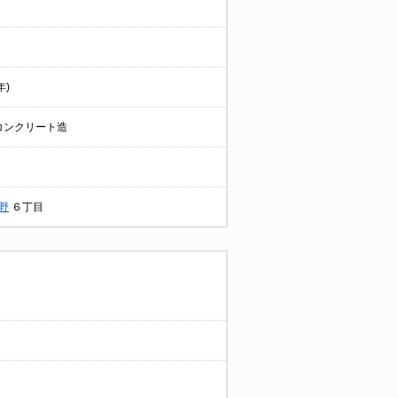
年)
コンクリート造
野
６丁目