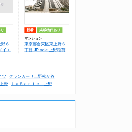
あり
新着
掲載物件あり
マンション
上野６
東京都台東区東上野６
ノイエ
丁目 JP noie 上野稲荷
oie 上
町
イツ
グランカーサ上野松が谷
上野
ＬａＳａｎｔｅ 上野