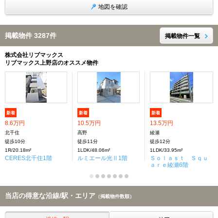
地図を確認
掲載物件 3287件
掲載物件一覧
株式会社リブマックス
リブマックス上野店のオススメ物件
新着
新着
新着
8.6万円
10.5万円
13.5万円
北千住
高野
綾瀬
徒歩10分
徒歩11分
徒歩12分
1R/20.18m²
1LDK/48.06m²
1LDK/33.95m²
CERES北千住1階
ルミエール光Ⅱ1階
Ｓｏｌａｓｔ Ｓｑｕ
ａｒｅ綾瀬6階
当店の得意な沿線/駅・エリア
（掲載物件数順）