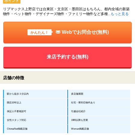
ポイント
リブマックス上野店では台東区・文京区・墨田区はもちろん、都内全域の新築
物件・ペット物件・デザイナーズ物件・ファミリー物件など多種
...もっと見る
Webでお問合せ(無料)
かんたん！
来店予約する(無料)
店舗の特徴
駅から徒歩３分以内
多店舗展開
開店10年以上
社宅・寮対応物件あり
保証人不要相談可
引越会社紹介
女性スタッフ対応
19時以降も営業
ChintaiNet掲載店舗
Woman掲載店舗