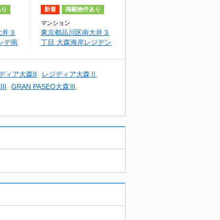
あり
新着
掲載物件あり
マンション
大井３
東京都品川区南大井３
ンデ南
丁目 大森海岸レジデン
ス
ディア大森II
レジディア大森Ⅱ
II
GRAN PASEO大森Ⅲ