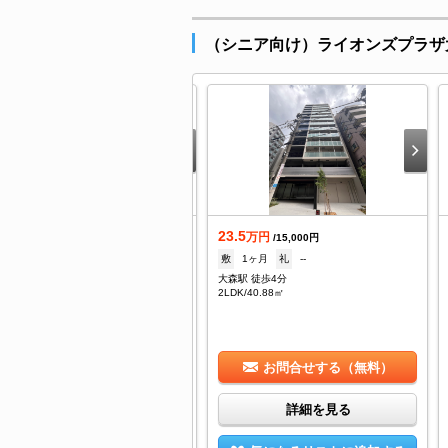
（シニア向け）ライオンズプラザ
5
23.5
万円
万円
/15,000円
/15,000円
1ヶ月
礼
--
敷
1ヶ月
礼
--
森駅 徒歩4分
大森駅 徒歩4分
DK/42.99㎡
2LDK/40.88㎡
お問合せする（無料）
お問合せする（無料）
詳細を見る
詳細を見る