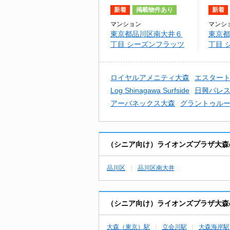
新着
掲載物件あり
新着
マンション
マンシ
東京都品川区南大井６
東京都
丁目 シーズンフラッツ
丁目 
大森ブライト
大森エ
ロイヤルアメニティ大森
エスタート
Log Shinagawa Surfside
日興パレス
アーバネックス大森
グラントゥル
（シニア向け）ライオンズプラザ大森
品川区
品川区南大井
（シニア向け）ライオンズプラザ大森
大森（東京）駅
立会川駅
大森海岸駅