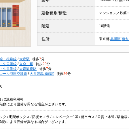
築年
1999年02月 (築27
建物種別/構造
マンション／鉄筋
階建
10階建
住所
東京都
品川区
南大
線・根岸線
/
大森駅
徒歩
7
分
・久里浜線
/
立会川駅
徒歩
20
分
・久里浜線
/
大森海岸駅
徒歩
7
分
レール羽田空港線
/
大井競馬場前駅
徒歩
26
分
り
 / 2沿線利用可
階数により設備が異なる場合がございます。
ク / 宅配ボックス / 防犯カメラ / エレベーター1基 / 都市ガス / 公営上水道 / 駐輪場
階数により設備が異なる場合がございます。