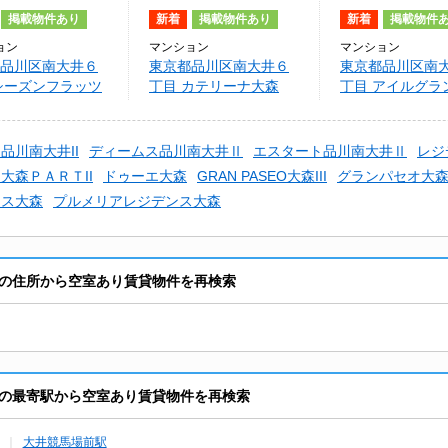
掲載物件あり
新着
掲載物件あり
新着
掲載物件
ョン
マンション
マンション
品川区南大井６
東京都品川区南大井６
東京都品川区南
シーズンフラッツ
丁目 カテリーナ大森
丁目 アイルグラ
アリー
大井
品川南大井II
ディームス品川南大井Ⅱ
エスタート品川南大井Ⅱ
レジ
大森ＰＡＲＴII
ドゥーエ大森
GRAN PASEO大森III
グランパセオ大森I
ース大森
プルメリアレジデンス大森
の住所から空室あり賃貸物件を再検索
の最寄駅から空室あり賃貸物件を再検索
大井競馬場前駅