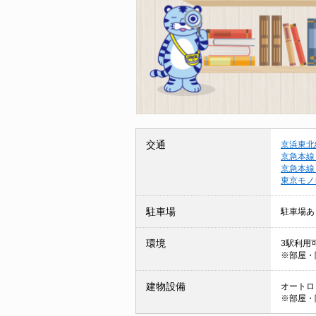
交通
京浜東北
京急本線
京急本線
東京モノ
駐車場
駐車場あ
環境
3駅利用可
※部屋・
建物設備
オートロッ
※部屋・