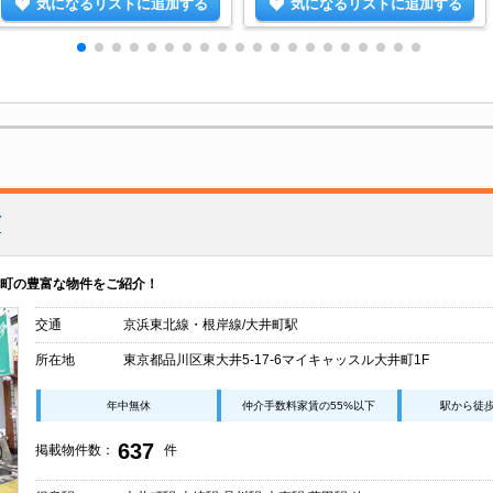
気になるリストに追加する
気になるリストに追加する
店
町の豊富な物件をご紹介！
交通
京浜東北線・根岸線/大井町駅
所在地
東京都品川区東大井5-17-6マイキャッスル大井町1F
年中無休
仲介手数料家賃の55%以下
駅から徒
637
掲載物件数：
件