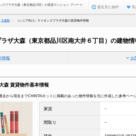
ンズプラザ大森（東京都品川区）の賃貸マンション･アパート･
最近見た物件
気
大森駅
（シニア向け）ライオンズプラザ大森の賃貸物件情報
プラザ大森（東京都品川区南大井６丁目）の建物情
件情報
お
大森 賃貸物件基本情報
去から現在までCHINTAIネットに掲載のあった物件情報を元に作成した参考ペー
家賃
--
間取り
--