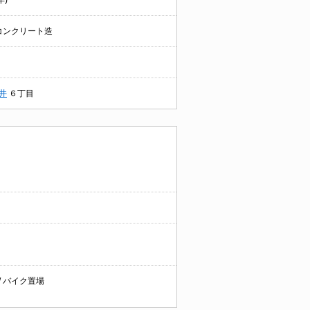
年)
コンクリート造
井
６丁目
 / バイク置場