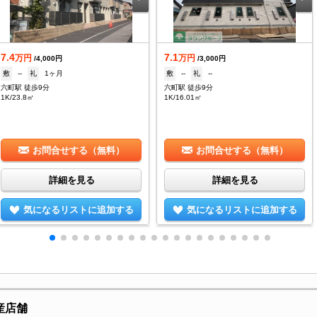
7.4
7.1
万円
万円
/4,000円
/3,000円
敷
--
礼
1ヶ月
敷
--
礼
--
六町駅 徒歩9分
六町駅 徒歩9分
1K/23.8㎡
1K/16.01㎡
お問合せする（無料）
お問合せする（無料）
詳細を見る
詳細を見る
気になるリストに追加する
気になるリストに追加する
産店舗