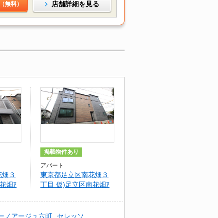
店舗詳細を見る
（無料）
掲載物件あり
アパート
花畑３
東京都足立区南花畑３
花畑ｱ
丁目 仮)足立区南花畑ｱ
ﾊﾟｰﾄ2期3号棟
ーノアージュ六町
セレッソ