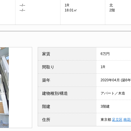
--/--
1R
北
--/--
18.01㎡
2階
家賃
6万円
間取り
1R
築年
2020年04月 (築6年
建物種別/構造
アパート／木造
階建
3階建
住所
東京都
足立区
南花