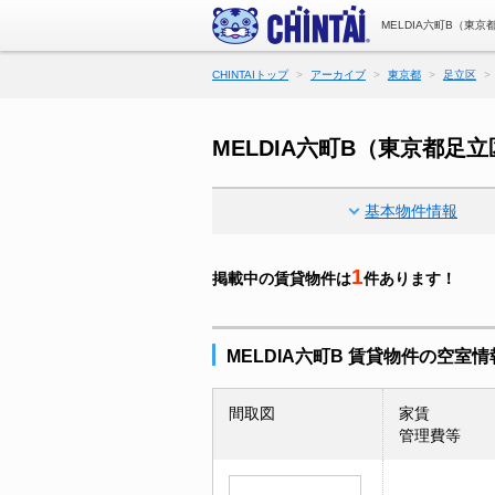
MELDIA六町B（東
CHINTAIトップ
アーカイブ
東京都
足立区
MELDIA六町B（東京都足
基本物件情報
1
掲載中の賃貸物件は
件あります！
MELDIA六町B 賃貸物件の空室情
間取図
家賃
管理費等