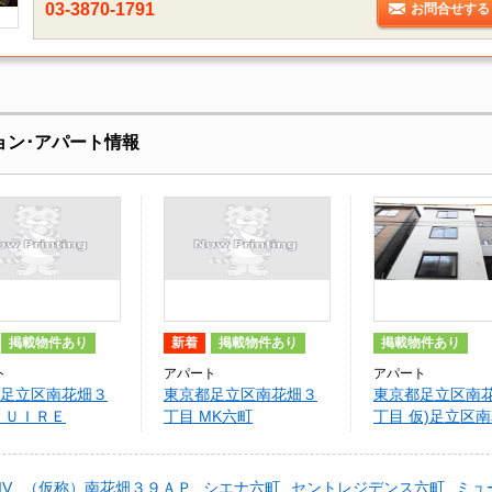
03-3870-1791
お問合せする
ョン･アパート情報
掲載物件あり
新着
掲載物件あり
掲載物件あり
ト
アパート
アパート
足立区南花畑３
東京都足立区南花畑３
東京都足立区南
ＬＵＩＲＥ
丁目 MK六町
丁目 仮)足立区南
ﾊﾟｰﾄ2期2号棟
V
（仮称）南花畑３９ＡＰ
シエナ六町
セントレジデンス六町
ミュ