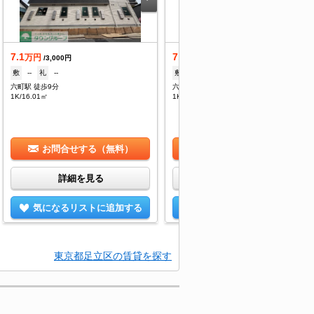
7.1
7.1
万円
万円
/3,000円
/3,000円
敷
--
礼
--
敷
--
礼
--
六町駅 徒歩9分
六町駅 徒歩9分
1K/16.01㎡
1K/16.01㎡
お問合せする（無料）
お問合せする（無料）
詳細を見る
詳細を見る
気になるリストに追加する
気になるリストに追加する
東京都足立区の賃貸を探す