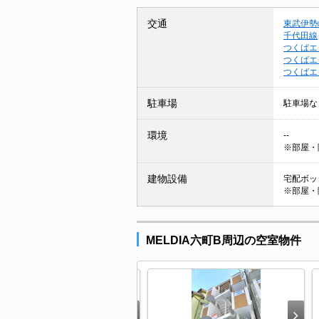
交通
東武伊勢
千代田線
つくばエ
つくばエ
つくばエ
駐車場
駐車場な
環境
--
※部屋・
建物設備
宅配ボック
※部屋・
MELDIA六町B周辺の空室物件