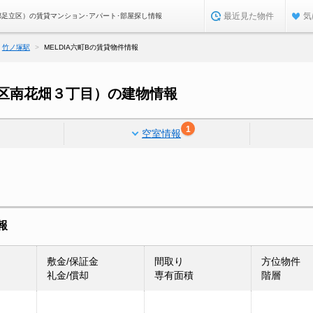
最近見た物件
気
京都足立区）の賃貸マンション･アパート･部屋探し情報
竹ノ塚駅
MELDIA六町Bの賃貸物件情報
立区南花畑３丁目）の建物情報
1
空室情報
報
敷金/保証金
間取り
方位物件
礼金/償却
専有面積
階層