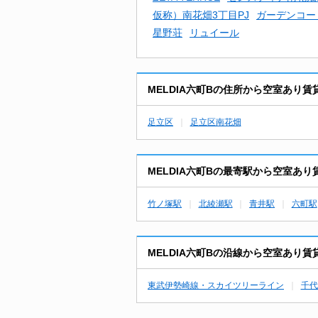
仮称）南花畑3丁目PJ
ガーデンコー
星野荘
リュイール
MELDIA六町Bの住所から空室あり
足立区
足立区南花畑
MELDIA六町Bの最寄駅から空室あ
竹ノ塚駅
北綾瀬駅
青井駅
六町駅
MELDIA六町Bの沿線から空室あり
東武伊勢崎線・スカイツリーライン
千代