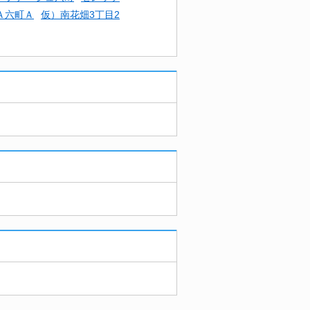
Ａ六町Ａ
仮）南花畑3丁目2