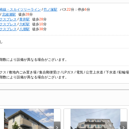
崎線・スカイツリーライン
/
竹ノ塚駅
バス
22
分：停歩
6
分
/
北綾瀬駅
徒歩
28
分
クスプレス
/
青井駅
徒歩
28
分
クスプレス
/
六町駅
徒歩
10
分
クスプレス
/
八潮駅
徒歩
38
分
し
階数により設備が異なる場合がございます。
ス / 敷地内ごみ置き場 / 集合郵便受け / LPガス / 電気 / 公営上水道 / 下水道 / 駐輪場
階数により設備が異なる場合がございます。