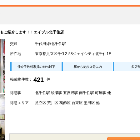
店
もご紹介します！！エイブル北千住店
交通
千代田線/北千住駅
所在地
東京都足立区千住2-58ジェイシティ北千住1F
仲介手数料家賃の55%以下
駅から徒歩３分以内
多店
421
掲載物件数：
件
得意駅
北千住駅 綾瀬駅 五反野駅 南千住駅 町屋駅 他
得意エリア
足立区 荒川区 葛飾区 台東区 墨田区 他