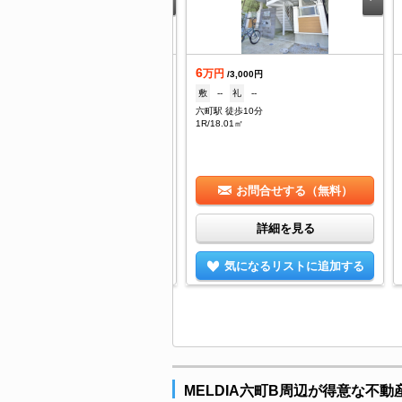
6
日の新着
万円
/3,000円
.1
敷
--
礼
--
万円
/5,200円
六町駅 徒歩10分
なし
礼
121,500円
1R/18.01㎡
町駅 徒歩6分
/29.24㎡
お問合せする（無料）
お問合せする（無料）
詳細を見る
詳細を見る
気になるリストに追加する
気になるリストに追加する
MELDIA六町B周辺が得意な不動