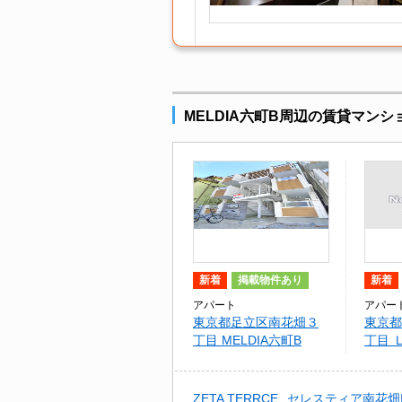
MELDIA六町B周辺の賃貸マンシ
新着
掲載物件あり
新着
アパート
アパー
東京都足立区南花畑３
東京都
丁目 MELDIA六町B
丁目 
ZETA TERRCE
セレスティア南花畑I