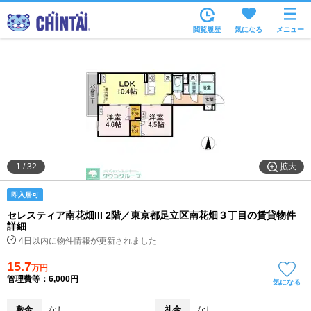
お部屋を探す
閲覧履歴
気になる
メニュー
沿線・駅から
住所から
家賃相場から
通勤通学時間から
物件特集から
拡大
1
/
32
不動産会社から
即入居可
TOP
セレスティア南花畑III 2階／東京都足立区南花畑３丁目の賃貸物件
詳細
4日以内に物件情報が更新されました
15.7
万円
管理費等：6,000円
気になる
敷金
なし
礼金
なし