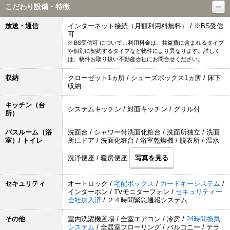
こだわり設備・特徴
放送・通信
インターネット接続（月額利用料無料） / ※BS受信
可
※ BS受信可 について…利用料金は、共益費に含まれるタイプ
や個別に契約するタイプなど物件により異なります。詳しく
は、物件お取り扱い不動産会社にお問合せください。
収納
クローゼット1ヵ所 / シューズボックス1ヵ所 / 床下
収納
キッチン（台
システムキッチン / 対面キッチン / グリル付
所）
バスルーム（浴
洗面台 / シャワー付洗面化粧台 / 洗面所独立 / 洗面
室）/ トイレ
所にドア / 洗面化粧台 / 浴室乾燥機 / 脱衣所 / 温水
洗浄便座 / 暖房便座
写真を見る
セキュリティ
オートロック /
宅配ボックス
/
カードキーシステム
/
インターホン / TVモニターフォン /
セキュリティー
会社加入済
/ ２４時間緊急通報システム
その他
室内洗濯機置場 / 全室エアコン / 冷房 /
24時間換気
システム
/ 全居室フローリング / バルコニー / テラ