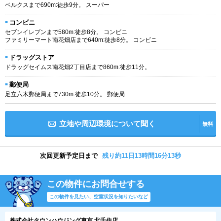
ベルクスまで690m:徒歩9分。 スーパー
コンビニ
セブンイレブンまで580m:徒歩8分。 コンビニ
ファミリーマート南花畑店まで640m:徒歩8分。 コンビニ
ドラッグストア
ドラッグセイムス南花畑2丁目店まで860m:徒歩11分。
郵便局
足立六木郵便局まで730m:徒歩10分。 郵便局
立地や周辺環境について聞く
無料
次回更新予定日まで
残り約11日13時間16分12秒
この物件にお問合せする
この物件を見たい、空室状況を知りたいなど
株式会社タウンハウジング東京 北千住店