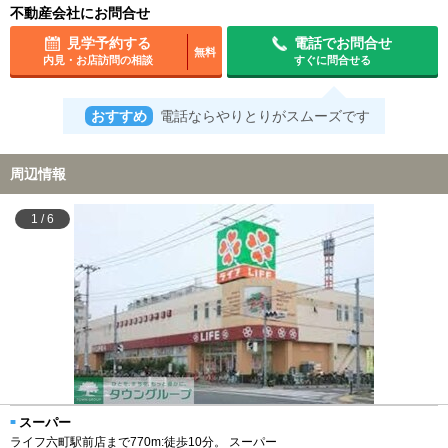
不動産会社にお問合せ
見学予約する
電話でお問合せ
無料
内見・お店訪問の相談
すぐに問合せる
おすすめ
電話ならやりとりがスムーズです
周辺情報
1
/
6
スーパー
ライフ六町駅前店まで770m:徒歩10分。 スーパー