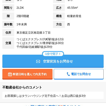
間取り
2LDK
広さ
45.55m²
階
2階/3階建
構造
軽量鉄骨造
築年数
1年未満
方位
西
住所
東京都足立区南花畑３丁目
つくばエクスプレス/六町駅/徒歩12分
交通
つくばエクスプレス/青井駅/徒歩30分
千代田線/北綾瀬駅/徒歩29分
1分で完了！
空室状況をお問合せ
電話でお問合せ
希望日時を選んで内見予約
不動産会社からのコメント
お部屋探しはタウンハウジング北千住店へ！お店は西口徒歩3分