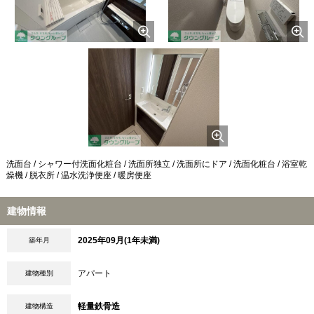
洗面台 / シャワー付洗面化粧台 / 洗面所独立 / 洗面所にドア / 洗面化粧台 / 浴室乾
燥機 / 脱衣所 / 温水洗浄便座 / 暖房便座
建物情報
2025年09月(1年未満)
築年月
アパート
建物種別
軽量鉄骨造
建物構造