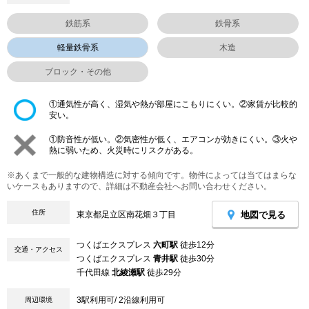
鉄筋系
鉄骨系
軽量鉄骨系
木造
ブロック・その他
①通気性が高く、湿気や熱が部屋にこもりにくい。②家賃が比較的
安い。
①防音性が低い。②気密性が低く、エアコンが効きにくい。③火や
熱に弱いため、火災時にリスクがある。
※あくまで一般的な建物構造に対する傾向です。物件によっては当てはまらな
いケースもありますので、詳細は不動産会社へお問い合わせください。
住所
地図で見る
東京都足立区南花畑３丁目
つくばエクスプレス
六町駅
徒歩12分
交通・アクセス
つくばエクスプレス
青井駅
徒歩30分
千代田線
北綾瀬駅
徒歩29分
3駅利用可/ 2沿線利用可
周辺環境