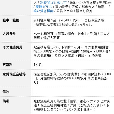
ス /
24時間ゴミ出し可
/ 敷地内ごみ置き場 / 照明1台
/
複層ガラス
/ 室内物干し設備 / 都市ガス / 給湯 /
追い焚き機能
/ 公営上水道 / 陽当り良好
駐車・駐輪
有料駐車場 1台 （26,400円/月） / 自転車置き場
※駐車場の金額表示は1台分の表示となります。
入居条件
ペット相談可 （飼育の場合：敷金1ヶ月増) / 二人入
居可 / 保証人不要
その他諸費用
敷金積み増し(ペット飼育:1ヶ月) / その他費用(鍵交
換:16,500円) / その他費用(室内清掃費用:77,000円) /
その他費用(ＩＣロック電池（初回）:2,750円)
更新料
1ヶ月
家賃保証会社等
保証会社必加入（その他:実費）※初回保証料35,000
円、月額賃料等総額の1%+800円/月(その他商品あ
り)
保険
--
備考
複数沿線利用可能な北千住駅！都心へのアクセス快
適！保証会社利用可能！詳細はご相談ください！お
部屋探しはタウンハウジング北千住店へ！