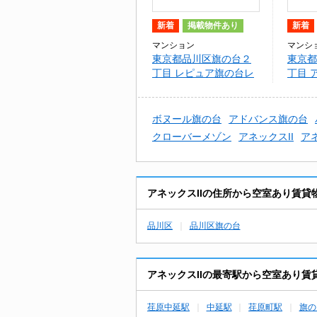
新着
掲載物件あり
新着
マンション
マンシ
東京都品川区旗の台２
東京都
丁目 レピュア旗の台レ
丁目 
ジデンス
台
ボヌール旗の台
アドバンス旗の台
クローバーメゾン
アネックスII
ア
アネックスIIの住所から空室あり賃貸
品川区
品川区旗の台
アネックスIIの最寄駅から空室あり賃
荏原中延駅
中延駅
荏原町駅
旗の