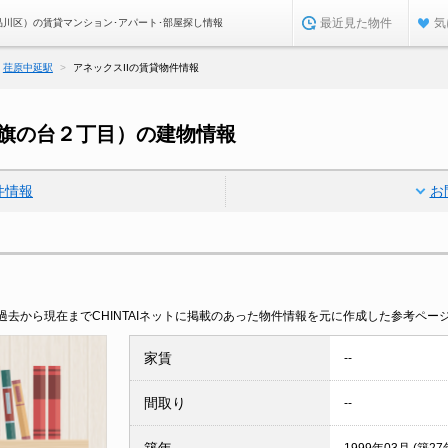
最近見た物件
気
品川区）の賃貸マンション･アパート･部屋探し情報
荏原中延駅
アネックスIIの賃貸物件情報
区旗の台２丁目）の建物情報
件情報
お
去から現在までCHINTAIネットに掲載のあった物件情報を元に作成した参考ペー
家賃
--
間取り
--