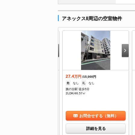
アネックスII周辺の空室物件
7
27.4
万円
万円
/15,000円
/15,000円
なし
礼
なし
敷
なし
礼
なし
の台駅 徒歩5分
旗の台駅 徒歩5分
DK/45.57㎡
2LDK/46.57㎡
お問合せする（無料）
お問合せする（無料）
詳細を見る
詳細を見る