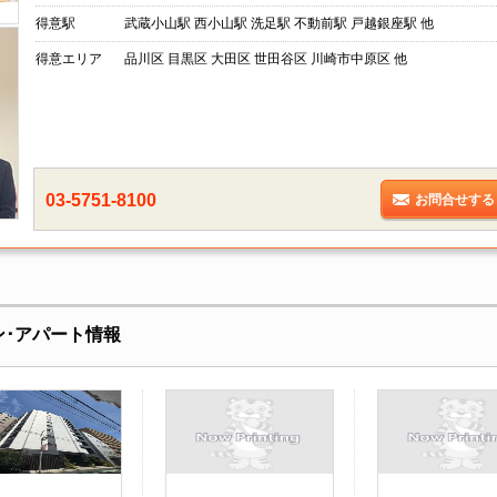
得意駅
武蔵小山駅 西小山駅 洗足駅 不動前駅 戸越銀座駅 他
得意エリア
品川区 目黒区 大田区 世田谷区 川崎市中原区 他
03-5751-8100
お問合せする
ン･アパート情報