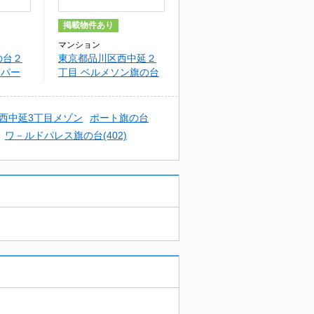
掲載物件あり
マンション
の台２
東京都品川区西中延２
アパー
丁目 ベルメソン旗の台
）西中延3丁目メゾン
ポート旗の台
ワ－ルドパレス旗の台(402)