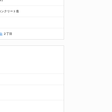
年)
コンクリート造
台
２丁目