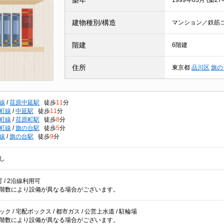
築年
1999年03月 (築27
建物種別/構造
マンション／鉄筋
階建
6階建
住所
東京都
品川区
旗の
線
/
荏原中延駅
徒歩
11
分
町線
/
中延駅
徒歩
11
分
町線
/
荏原町駅
徒歩
8
分
町線
/
旗の台駅
徒歩
5
分
線
/
旗の台駅
徒歩
9
分
し
 / 2沿線利用可
階数により設備が異なる場合がございます。
ク / 宅配ボックス / 都市ガス / 公営上水道 / 駐輪場
階数により設備が異なる場合がございます。