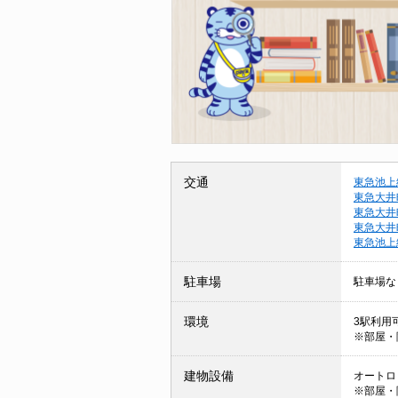
交通
東急池上
東急大井
東急大井
東急大井
東急池上
駐車場
駐車場な
環境
3駅利用可
※部屋・
建物設備
オートロッ
※部屋・