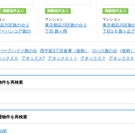
掲載物件あり
掲載物件あり
掲載物件あり
ョン
マンション
マンション
品川区旗の台２
東京都品川区旗の台２
東京都品川区旗
アーバンコア旗の
丁目 旗ヶ岡
丁目1-5 旗ヶ丘
APARTMENT
トメント
パークハイツ旗の台
西中延3丁目倉庫（仮称）
ロハス旗の台
(仮称
ネックスⅡ
アネックス?
アネックスＩＩ
アネックス？
アネックスⅡ
物件を再検索
貸物件を再検索
台駅