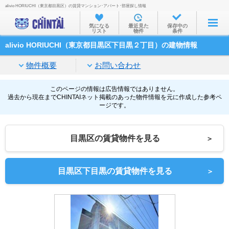
alivio HORIUCHI（東京都目黒区）の賃貸マンション･アパート･部屋探し情報
お部屋を探す
気になる
最近見た
保存中の
リスト
物件
条件
沿線・駅から
alivio HORIUCHI（東京都目黒区下目黒２丁目）の建物情報
住所から
物件概要
お問い合わせ
家賃相場から
通勤通学時間から
このページの情報は広告情報ではありません。
過去から現在までCHINTAIネット掲載のあった物件情報を元に作成した参考ペ
ージです。
物件特集から
不動産会社から
目黒区の賃貸物件を見る
＞
TOP
目黒区下目黒の賃貸物件を見る
＞