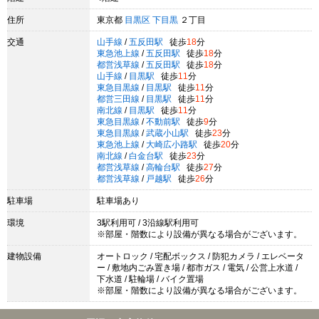
住所
東京都
目黒区
下目黒
２丁目
交通
山手線
/
五反田駅
徒歩
18
分
東急池上線
/
五反田駅
徒歩
18
分
都営浅草線
/
五反田駅
徒歩
18
分
山手線
/
目黒駅
徒歩
11
分
東急目黒線
/
目黒駅
徒歩
11
分
都営三田線
/
目黒駅
徒歩
11
分
南北線
/
目黒駅
徒歩
11
分
東急目黒線
/
不動前駅
徒歩
9
分
東急目黒線
/
武蔵小山駅
徒歩
23
分
東急池上線
/
大崎広小路駅
徒歩
20
分
南北線
/
白金台駅
徒歩
23
分
都営浅草線
/
高輪台駅
徒歩
27
分
都営浅草線
/
戸越駅
徒歩
26
分
駐車場
駐車場あり
環境
3駅利用可 / 3沿線駅利用可
※部屋・階数により設備が異なる場合がございます。
建物設備
オートロック / 宅配ボックス / 防犯カメラ / エレベータ
ー / 敷地内ごみ置き場 / 都市ガス / 電気 / 公営上水道 /
下水道 / 駐輪場 / バイク置場
※部屋・階数により設備が異なる場合がございます。