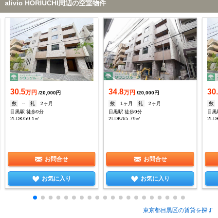
alivio HORIUCHI周辺の空室物件
30.5
34.8
30
万円
万円
/20,000円
/20,000円
敷
--
礼
2ヶ月
敷
1ヶ月
礼
2ヶ月
敷
目黒駅 徒歩9分
目黒駅 徒歩9分
目黒
2LDK/59.1㎡
2LDK/65.79㎡
2LD
お問合せ
お問合せ
お気に入り
お気に入り
東京都目黒区の賃貸を探す