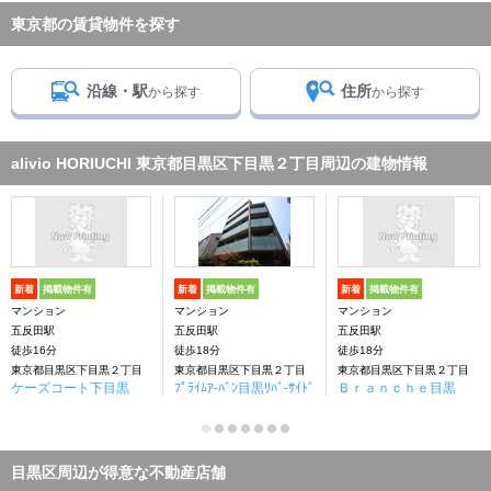
東京都の賃貸物件を探す
沿線・駅
住所
から探す
から探す
alivio HORIUCHI 東京都目黒区下目黒２丁目周辺の建物情報
新着
掲載物件有
新着
掲載物件有
新着
掲載物件有
マンション
マンション
マンション
五反田駅
五反田駅
五反田駅
徒歩16分
徒歩18分
徒歩18分
東京都目黒区下目黒２丁目
東京都目黒区下目黒２丁目
東京都目黒区下目黒２丁目
ケーズコート下目黒
ﾌﾟﾗｲﾑｱ-ﾊﾞﾝ目黒ﾘﾊﾞ-ｻｲﾄﾞ
Ｂｒａｎｃｈｅ目黒
目黒区周辺が得意な不動産店舗