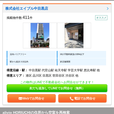
株式会社エイブル中目黒店
411
掲載物件数:
件
オススメ
店内バリアフリー
仲介手数料家賃の55%以下
駅から徒歩３分以内
多店舗展開
得意沿線・駅：
中目黒駅 代官山駅 祐天寺駅 学芸大学駅 恵比寿駅 他
得意エリア：
港区 品川区 目黒区 世田谷区 渋谷区 他
この物件はLINEで不動産会社へお問合せができます！
友だち追加してLINEでお問合せ（無料）
Webでお問合せ
電話でお問合せ
alivio HORIUCHIの住所から空室を再検索