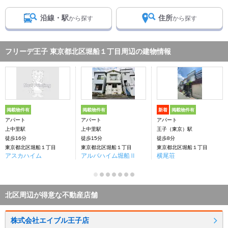
沿線・駅
住所
から探す
から探す
フリーデ王子 東京都北区堀船１丁目周辺の建物情報
掲載物件有
掲載物件有
新着
掲載物件有
アパート
アパート
アパート
上中里駅
上中里駅
王子（東京）駅
徒歩16分
徒歩15分
徒歩8分
東京都北区堀船１丁目
東京都北区堀船１丁目
東京都北区堀船１丁目
アスカハイム
アルバハイム堀船Ⅱ
横尾荘
北区周辺が得意な不動産店舗
株式会社エイブル王子店