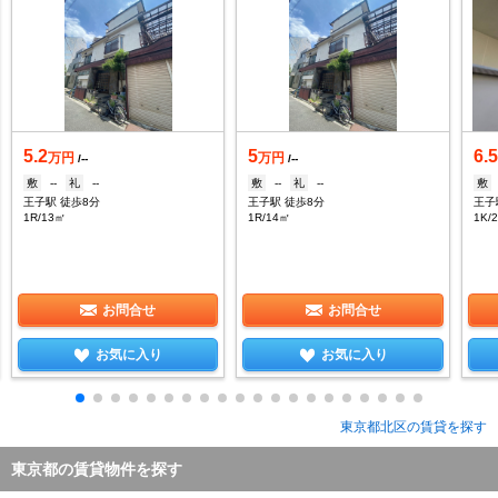
5.2
5
6.
万円
万円
/--
/--
敷
--
礼
--
敷
--
礼
--
敷
王子駅 徒歩8分
王子駅 徒歩8分
王子
1R/13㎡
1R/14㎡
1K/
お問合せ
お問合せ
お気に入り
お気に入り
東京都北区の賃貸を探す
東京都の賃貸物件を探す