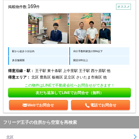
169
掲載物件数:
件
オススメ
駅から徒歩３分以内
仲介手数料家賃の55%以下
多店舗展開
開店10年以上
得意沿線・駅：
王子駅 東十条駅 上中里駅 王子駅 西ケ原駅 他
得意エリア：
北区 豊島区 板橋区 足立区 さいたま市南区 他
この物件はLINEで不動産会社へお問合せができます！
友だち追加してLINEでお問合せ（無料）
Webでお問合せ
電話でお問合せ
フリーデ王子の住所から空室を再検索
北区