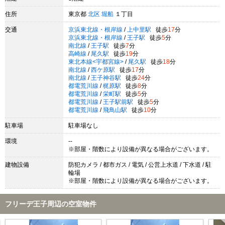
住所
東京都
北区
堀船
１丁目
交通
京浜東北線・根岸線
/
上中里駅
徒歩
17
分
京浜東北線・根岸線
/
王子駅
徒歩
5
分
南北線
/
王子駅
徒歩
7
分
高崎線
/
尾久駅
徒歩
19
分
東北本線<宇都宮線>
/
尾久駅
徒歩
18
分
南北線
/
西ケ原駅
徒歩
17
分
南北線
/
王子神谷駅
徒歩
24
分
都電荒川線
/
梶原駅
徒歩
8
分
都電荒川線
/
栄町駅
徒歩
5
分
都電荒川線
/
王子駅前駅
徒歩
5
分
都電荒川線
/
飛鳥山駅
徒歩
10
分
駐車場
駐車場なし
環境
--
※部屋・階数により設備が異なる場合がございます。
建物設備
防犯カメラ / 都市ガス / 電気 / 公営上水道 / 下水道 / 駐
輪場
※部屋・階数により設備が異なる場合がございます。
フリーデ王子周辺の空室物件