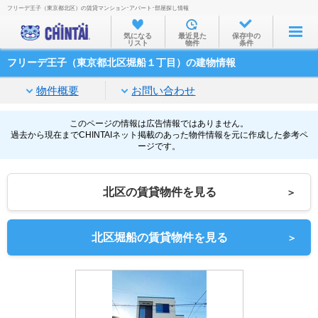
フリーデ王子（東京都北区）の賃貸マンション･アパート･部屋探し情報
お部屋を探す
気になる
最近見た
保存中の
リスト
物件
条件
沿線・駅から
フリーデ王子（東京都北区堀船１丁目）の建物情報
住所から
物件概要
お問い合わせ
家賃相場から
通勤通学時間から
このページの情報は広告情報ではありません。
過去から現在までCHINTAIネット掲載のあった物件情報を元に作成した参考ペ
ージです。
物件特集から
不動産会社から
北区の賃貸物件を見る
＞
TOP
北区堀船の賃貸物件を見る
＞