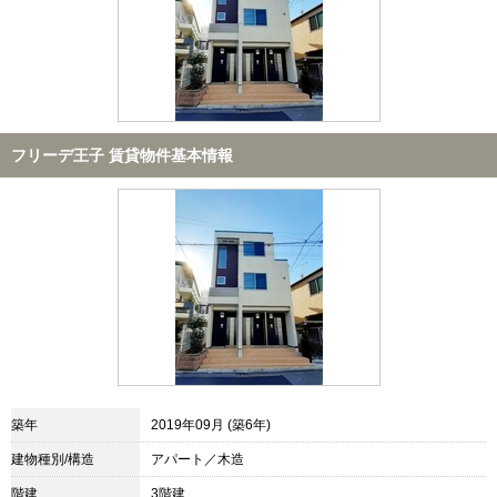
フリーデ王子 賃貸物件基本情報
築年
2019年09月 (築6年)
建物種別/構造
アパート／木造
階建
3階建