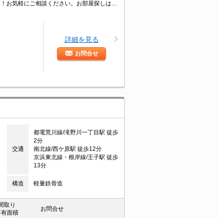
あなたの「住みたい」がきっと見つかる！利便性・住み心地を兼ね揃えた賃貸物件！お気軽にご相談ください。お部屋探しはタウンハウジングへお任せください！
詳細を見る
お問合せ
都電荒川線/滝野川一丁目駅 徒歩
2分
交通
南北線/西ケ原駅 徒歩12分
京浜東北線・根岸線/王子駅 徒歩
13分
構造
軽量鉄骨造
間取り
お問合せ
専有面積