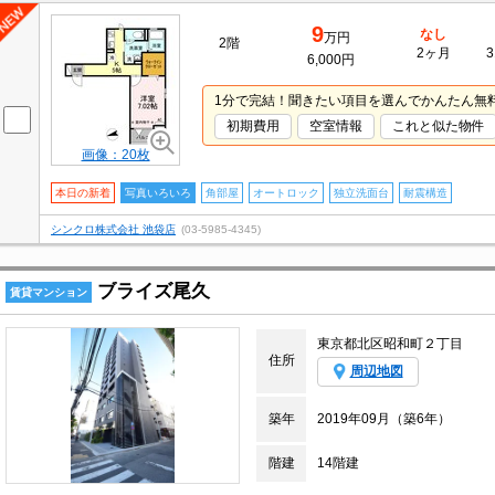
9
なし
万円
2階
2ヶ月
3
6,000円
1分で完結！聞きたい項目を選んでかんたん無
初期費用
空室情報
これと似た物件
画像：20枚
本日の新着
写真いろいろ
角部屋
オートロック
独立洗面台
耐震構造
シンクロ株式会社 池袋店
(03-5985-4345)
ブライズ尾久
賃貸マンション
東京都北区昭和町２丁目
住所
周辺地図
築年
2019年09月（築6年）
階建
14階建