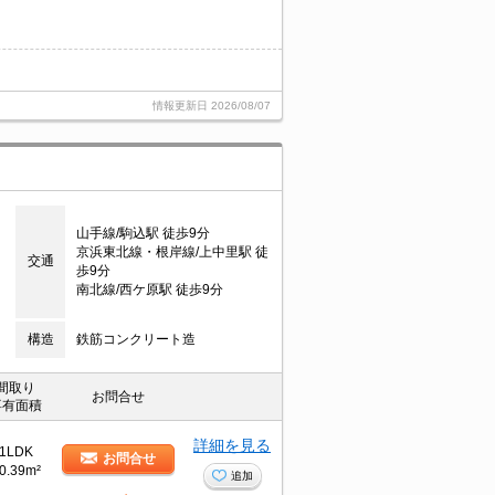
情報更新日
2026/08/07
山手線/駒込駅 徒歩9分
京浜東北線・根岸線/上中里駅 徒
交通
歩9分
南北線/西ケ原駅 徒歩9分
構造
鉄筋コンクリート造
間取り
お問合せ
専有面積
詳細を見る
1LDK
お問合せ
0.39m²
追加