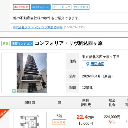
本日の新着
写真いろいろ
オートロック
独立洗面台
他の不動産会社様の物件もご紹介できます。
株式会社タウンハウジング東京 赤羽店
(03-3903-4433)
コンフォリア・リヴ駒込西ヶ原
新築
賃貸マンション
東京都北区西ケ原１丁目
住所
周辺地図
築年
2026年04月（新築）
階建
12階建
家賃
敷金
間取図
階
管理費
礼金
22.4
5階
224,000円
万円
なし
4
即入居可
15,000円