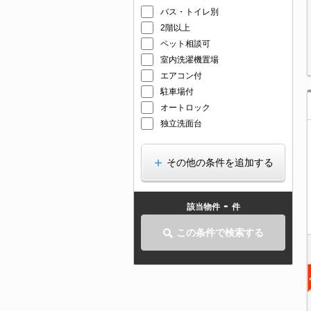
バス・トイレ別
2階以上
ペット相談可
室内洗濯機置場
エアコン付
駐車場付
オートロック
独立洗面台
その他の条件を追加する
-
該当物件
件
この条件で検索する