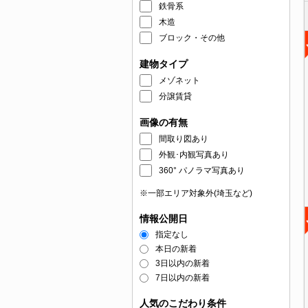
鉄骨系
木造
ブロック・その他
建物タイプ
メゾネット
分譲賃貸
画像の有無
間取り図あり
外観･内観写真あり
360° パノラマ写真あり
※一部エリア対象外(埼玉など)
情報公開日
指定なし
本日の新着
3日以内の新着
7日以内の新着
人気のこだわり条件