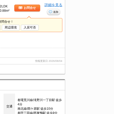
詳細を見る
2LDK
お問合せ
0.88m²
追加
料問合せ！
周辺環境
入居可否
情報更新日
2026/08/04
都電荒川線/滝野川一丁目駅 徒歩
4分
交通
南北線/西ケ原駅 徒歩10分
都営三田線/西巣鴨駅 徒歩9分