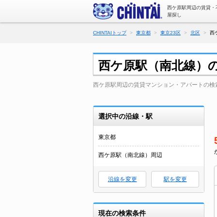
西ケ原駅周辺の賃貸・
屋探し
CHINTAIトップ
東京都
東京23区
北区
西
西ケ原駅（南北線）
西ケ原駅周辺の賃貸マンション・アパートの検
選択中の沿線・駅
東京都
西ケ原駅（南北線）周辺
沿線を変更
駅を変更
現在の検索条件