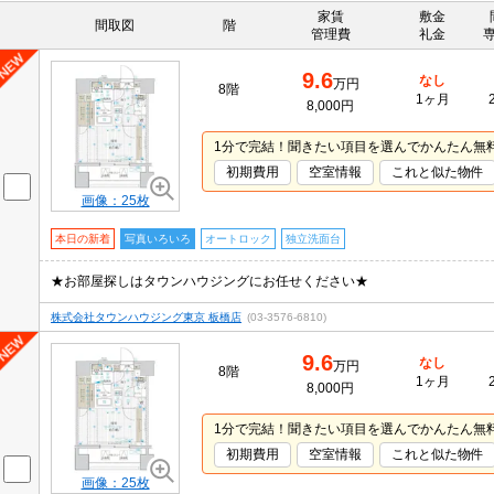
家賃
敷金
間取図
階
管理費
礼金
9.6
なし
万円
8階
1ヶ月
8,000円
1分で完結！聞きたい項目を選んでかんたん無
初期費用
空室情報
これと似た物件
画像：25枚
本日の新着
写真いろいろ
オートロック
独立洗面台
★お部屋探しはタウンハウジングにお任せください★
株式会社タウンハウジング東京 板橋店
(03-3576-6810)
9.6
なし
万円
8階
1ヶ月
8,000円
1分で完結！聞きたい項目を選んでかんたん無
初期費用
空室情報
これと似た物件
画像：25枚