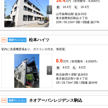
16.4
万円（管理費等：8,000円）
16.4万
16.4万
敷
礼
山手線/駒込駅 徒歩10分
東京都豊島区駒込６丁目
2DK / 50.23m² 3階 / 3階建 築27年
松本ハイツ
PR
賃貸マンション
室内に洗濯機置場あり。ガスコンロ付き。角部屋。
8.6
万円（管理費等：6,000円）
8.6万
8.6万
敷
礼
南北線/西ケ原駅 徒歩8分
東京都北区西ケ原４丁目
1R / 26.73m² 2階 / 3階建 築44年
ネオアーバンレジデンス駒込
PR
賃貸マンション