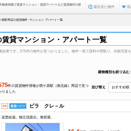
不動産情報で賃貸マンション・賃貸アパートなど賃貸物件の部
最近見た物件
気
ケ原駅周辺の賃貸物件･マンション･アパート一覧
の賃貸マンション・アパート一覧
索結果です。575件の物件が見つかりました。物件一覧で賃料や間取り、外観写真
建物種別を絞り込む
575
件の賃貸物件情報が西ケ原駅（南北線）周辺で見つ
並び替え
かりました
ビラ クレ－ル
PR
賃貸ハイツ
追焚給湯。独立洗面台。角部屋。