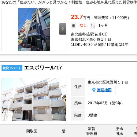
23.7
万円（管理費等：11,000円）
なし
1ヶ月
敷
礼
南北線/駒込駅 徒歩6分
東京都北区西ケ原１丁目
1LDK / 40.39m² 5階 / 12階建 築1年
エスポワール'17
賃貸アパート
東京都北区滝野川１丁目
住所
周辺地図
築年
2017年03月（築9年）
階建
3階建
家賃
敷金
間取図
階
管理費
礼金