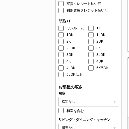
家賃クレジット払い可
初期費用クレジット払い可
間取り
ワンルーム
1K
1DK
1LDK
2K
2DK
2LDK
3K
3DK
3LDK
4K
4DK
4LDK
5K/5DK
5LDK以上
お部屋の広さ
居室
和室を含む
リビング・ダイニング・キッチン