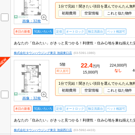
1分で完結！聞きたい項目を選んでかんたん無
初期費用
空室情報
これと似た物件
画像：32枚
本日の新着
写真いろいろ
定借
オートロック
独立洗面台
ペット相談可
株式会社タウンハウジング東京 池袋東口店
(03-5391-1980)
22.4
5階
224,000円
万円
なし
4
即入居可
15,000円
1分で完結！聞きたい項目を選んでかんたん無
初期費用
空室情報
これと似た物件
画像：32枚
本日の新着
写真いろいろ
定借
オートロック
独立洗面台
ペット相談可
株式会社タウンハウジング東京 池袋西口店
(03-5992-4433)