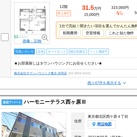
31.5
12階
315,000円
万円
なし
5
即入居可
15,000円
1分で完結！聞きたい項目を選んでかんたん無
初期費用
空室情報
これと似た物件
画像：32枚
写真いろいろ
定借
オートロック
独立洗面台
ペット相談可
★お部屋探しはタウンハウジングにお任せください★
株式会社タウンハウジング東京 赤羽店
(03-3903-4433)
残り47件を表示する
ハーモニーテラス西ヶ原Ⅲ
賃貸アパート
東京都北区西ケ原４丁目
住所
周辺地図