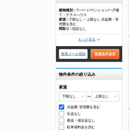
建物種別
アパート/マンション/一戸建
て・テラスハウス
家賃
下限なし ~ 上限なし 共益費・管
理費を含む
間取り
指定なし
もっと見る
新着メール登録
検索条件保存
物件条件の絞り込み
家賃
〜
共益費･管理費を含む
礼金なし
敷金・保証金なし
駐車場料金を含む