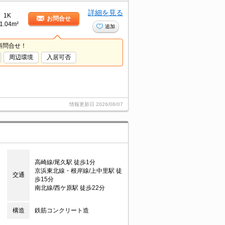
詳細を見る
1K
お問合せ
1.04m²
追加
料問合せ！
周辺環境
入居可否
情報更新日
2026/08/07
高崎線/尾久駅 徒歩1分
京浜東北線・根岸線/上中里駅 徒
交通
歩15分
南北線/西ケ原駅 徒歩22分
構造
鉄筋コンクリート造