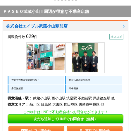
ＰＡＳＥＯ武蔵小山Ⅲ周辺が得意な不動産店舗
株式会社エイブル武蔵小山駅前店
629
掲載物件数:
件
オススメ
仲介手数料家賃の55%以下
駅から徒歩３分以内
多店舗展開
年中無休
得意沿線・駅：
武蔵小山駅 西小山駅 洗足駅 不動前駅 戸越銀座駅 他
得意エリア：
品川区 目黒区 大田区 世田谷区 川崎市中原区 他
この物件はLINEで不動産会社へお問合せができます！
友だち追加してLINEでお問合せ（無料）
Webでお問合せ
電話でお問合せ