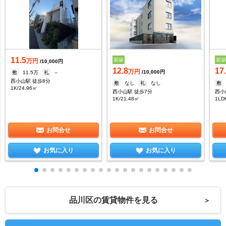
11.5
新築
新
万円
/10,000円
12.8
17
万円
/10,000円
敷
11.5万
礼
--
西小山駅 徒歩8分
敷
なし
礼
なし
敷
1K/24.96㎡
西小山駅 徒歩7分
西小
1K/21.48㎡
1LD
お問合せ
お問合せ
お気に入り
お気に入り
品川区の賃貸物件を見る
＞