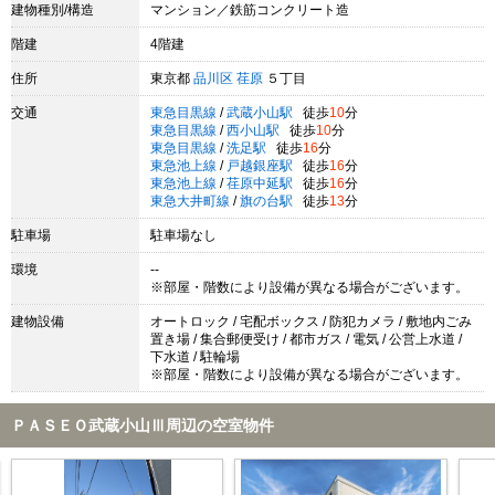
建物種別/構造
マンション／鉄筋コンクリート造
階建
4階建
住所
東京都
品川区
荏原
５丁目
交通
東急目黒線
/
武蔵小山駅
徒歩
10
分
東急目黒線
/
西小山駅
徒歩
10
分
東急目黒線
/
洗足駅
徒歩
16
分
東急池上線
/
戸越銀座駅
徒歩
16
分
東急池上線
/
荏原中延駅
徒歩
16
分
東急大井町線
/
旗の台駅
徒歩
13
分
駐車場
駐車場なし
環境
--
※部屋・階数により設備が異なる場合がございます。
建物設備
オートロック / 宅配ボックス / 防犯カメラ / 敷地内ごみ
置き場 / 集合郵便受け / 都市ガス / 電気 / 公営上水道 /
下水道 / 駐輪場
※部屋・階数により設備が異なる場合がございます。
ＰＡＳＥＯ武蔵小山Ⅲ周辺の空室物件