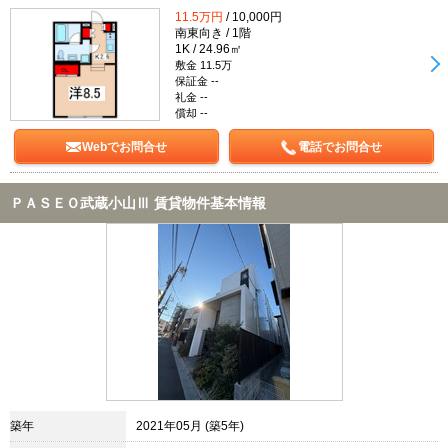
11.5万円
/ 10,000円
南東向き / 1階
1K / 24.96㎡
敷金 11.5万
保証金 --
礼金 --
償却 --
Webでお問合せ
電話でお問合せ
ＰＡＳＥＯ武蔵小山Ⅲ 賃貸物件基本情報
築年
2021年05月 (築5年)