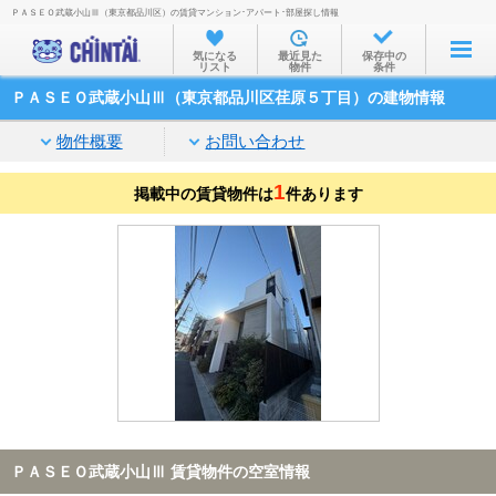
ＰＡＳＥＯ武蔵小山Ⅲ（東京都品川区）の賃貸マンション･アパート･部屋探し情報
お部屋を探す
気になる
最近見た
保存中の
リスト
物件
条件
沿線・駅から
ＰＡＳＥＯ武蔵小山Ⅲ（東京都品川区荏原５丁目）の建物情報
住所から
物件概要
お問い合わせ
家賃相場から
1
掲載中の賃貸物件は
通勤通学時間から
件あります
物件特集から
不動産会社から
TOP
ＰＡＳＥＯ武蔵小山Ⅲ 賃貸物件の空室情報