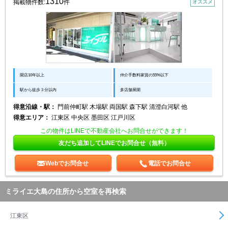
1310
掲載物件数:
件
オススメ
開店10年以上
仲介手数料家賃の55%以下
駅から徒歩３分以内
多店舗展開
得意沿線・駅：
門前仲町駅 木場駅 両国駅 森下駅 清澄白河駅 他
得意エリア：
江東区 中央区 墨田区 江戸川区
この物件はLINEで不動産会社へお問合せができます！
友だち追加してLINEでお問合せ（無料）
Webでお問合せ
電話でお問合せ
ミライエ大島の住所から空室を再検索
江東区