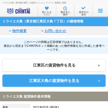
ミライエ大島（東京都江東区）の賃貸マンション･アパート･部屋探し情報
お部屋を探す
気になる
最近見た
保存中の
リスト
物件
条件
沿線・駅から
ミライエ大島（東京都江東区大島７丁目）の建物情報
住所から
物件概要
お問い合わせ
家賃相場から
通勤通学時間から
このページの情報は広告情報ではありません。
過去から現在までCHINTAIネット掲載のあった物件情報を元に作成した参考ペ
ージです。
物件特集から
不動産会社から
江東区の賃貸物件を見る
＞
TOP
江東区大島の賃貸物件を見る
＞
ミライエ大島 賃貸物件基本情報
築年
2021年05月 (築5年)