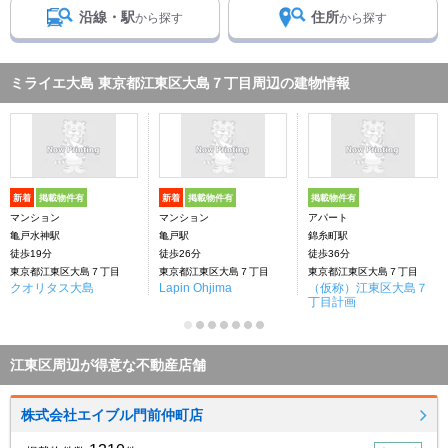
沿線・駅
住所
から探す
から探す
ミライエ大島 東京都江東区大島７丁目周辺の建物情報
新着
掲載物件有
新着
掲載物件有
掲載物件有
マンション
マンション
アパート
亀戸水神駅
亀戸駅
錦糸町駅
徒歩19分
徒歩26分
徒歩36分
東京都江東区大島７丁目
東京都江東区大島７丁目
東京都江東区大島７丁目
クオリタス大島
Lapin Ohjima
（仮称）江東区大島７
丁目計画
江東区周辺が得意な不動産店舗
株式会社エイブル門前仲町店