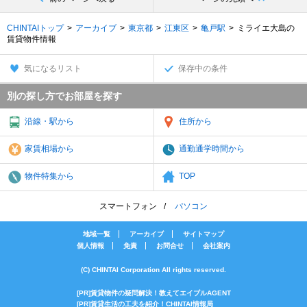
CHINTAIトップ
アーカイブ
東京都
江東区
亀戸駅
ミライエ大島の
賃貸物件情報
気になるリスト
保存中の条件
別の探し方でお部屋を探す
沿線・駅から
住所から
家賃相場から
通勤通学時間から
物件特集から
TOP
スマートフォン
パソコン
地域一覧
アーカイブ
サイトマップ
個人情報
免責
お問合せ
会社案内
(C) CHINTAI Corporation All rights reserved.
[PR]賃貸物件の疑問解決！教えてエイブルAGENT
[PR]賃貸生活の工夫を紹介！CHINTAI情報局