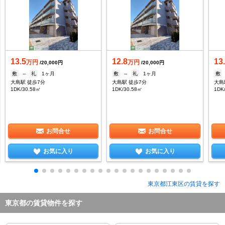
13.5
12.8
13
万円
万円
/20,000円
/20,000円
敷
--
礼
1ヶ月
敷
--
礼
1ヶ月
敷
大島駅 徒歩7分
大島駅 徒歩7分
大島
1DK/30.58㎡
1DK/30.58㎡
1DK
お問合せ
お問合せ
お気に入り
お気に入り
東京都江東区の賃貸を探す
東京都の賃貸物件を探す