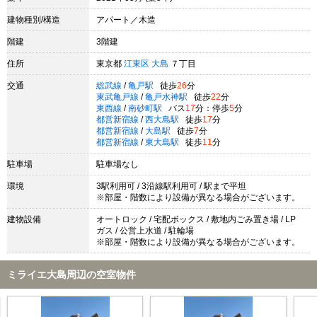
建物種別/構造
アパート／木造
階建
3階建
住所
東京都
江東区
大島
７丁目
交通
総武線
/
亀戸駅
徒歩
26
分
東武亀戸線
/
亀戸水神駅
徒歩
22
分
東西線
/
南砂町駅
バス
17
分：停歩
5
分
都営新宿線
/
西大島駅
徒歩
17
分
都営新宿線
/
大島駅
徒歩
7
分
都営新宿線
/
東大島駅
徒歩
11
分
駐車場
駐車場なし
環境
3駅利用可 / 3沿線駅利用可 / 駅まで平坦
※部屋・階数により設備が異なる場合がございます。
建物設備
オートロック / 宅配ボックス / 敷地内ごみ置き場 / LP
ガス / 公営上水道 / 駐輪場
※部屋・階数により設備が異なる場合がございます。
ミライエ大島周辺の空室物件