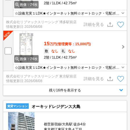
2階
1LDK
42.75m²
画像：24枚
☆設備充実１LDK★インターネット無料☆オートロック・宅配ボッ
クス・TVモニターホン・ガス2口システムキッチン・追焚・浴室乾
株式会社リブマックスリーシング 博多駅前店
燥機・温水洗浄便座あり♪
詳細を見る
情報更新日
2026/08/08
15
万円
(管理費等：15,000円)
敷
なし
礼
なし
2階
1LDK
42.75m²
画像：24枚
☆設備充実１LDK★インターネット無料☆オートロック・宅配ボッ
クス・TVモニターホン・ガス2口システムキッチン・追焚・浴室乾
株式会社リブマックスリーシング 東京駅前店
燥機・温水洗浄便座あり♪
詳細を見る
情報更新日
2026/08/08
残り16件を表示する
オーキッドレジデンス大島
賃貸マンション
都営新宿線/大島駅 徒歩4分
東京都江東区大島４丁目