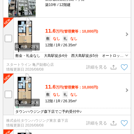
築10年
12階建
11.6
万円
(管理費等：10,000円)
敷
なし
礼
なし
12階
1R
26.35m²
画像：29枚
敷金・礼金なし 大島駅徒歩4分 西大島駅徒歩5分 オートロッ
ク 宅配ボックス 独立洗面台 浴室乾燥機
スタートライン 亀戸副都心店
詳細を見る
情報更新日
2026/08/08
11.6
万円
(管理費等：10,000円)
敷
なし
礼
なし
12階
1R
26.35m²
画像：16枚
タウンハウジング森下店でご予約受付中♪
株式会社タウンハウジング東京 森下店
詳細を見る
情報更新日
2026/08/08