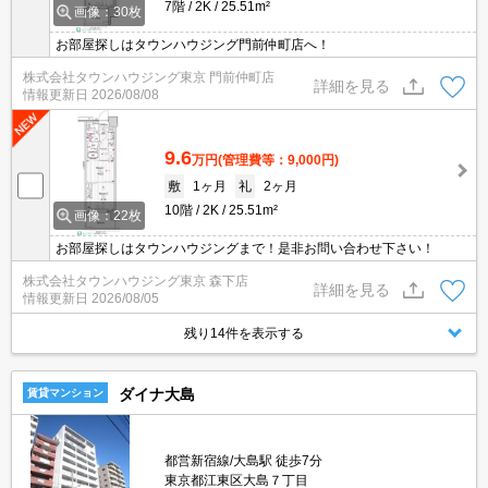
7階
2K
25.51m²
画像：30枚
お部屋探しはタウンハウジング門前仲町店へ！
株式会社タウンハウジング東京 門前仲町店
詳細を見る
情報更新日
2026/08/08
9.6
万円
(管理費等：9,000円)
敷
1ヶ月
礼
2ヶ月
10階
2K
25.51m²
画像：22枚
お部屋探しはタウンハウジングまで！是非お問い合わせ下さい！
株式会社タウンハウジング東京 森下店
詳細を見る
情報更新日
2026/08/05
残り14件を表示する
ダイナ大島
賃貸マンション
都営新宿線/大島駅 徒歩7分
東京都江東区大島７丁目