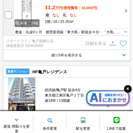
11.2
万円
(管理費等：10,000円)
敷
なし
礼
なし
1階
1K
25.35m²
画像：24枚
敷金・礼金0ヶ月 都営新宿線「東大島」駅徒歩９分・「大島」駅
徒歩１０分 風呂トイレ別 追い焚き機能付き インターネット無
スタートライン 亀戸副都心店
料
詳細を見る
情報更新日
2026/08/08
残り5件を表示する
HF亀戸レジデンス
賃貸マンション
総武線/亀戸駅 徒歩4分
東京都江東区亀戸２丁目
築18年
13階建
10.4
家賃·間取りを変
万円
(管理費等：5,000円)
条件変更
駅を変更
LINEで提案
更