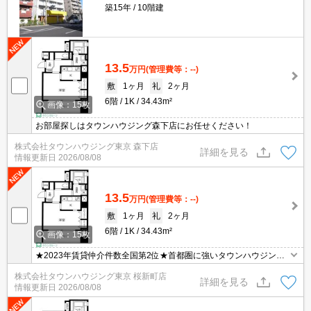
築15年
10階建
13.5
万円
(管理費等：--)
敷
1ヶ月
礼
2ヶ月
6階
1K
34.43m²
画像：15枚
お部屋探しはタウンハウジング森下店にお任せください！
株式会社タウンハウジング東京 森下店
詳細を見る
情報更新日
2026/08/08
13.5
万円
(管理費等：--)
敷
1ヶ月
礼
2ヶ月
6階
1K
34.43m²
画像：15枚
★2023年賃貸仲介件数全国第2位★首都圏に強いタウンハウジング
がご案内させていただきます★世田谷区・目黒区エリアのお部屋探
株式会社タウンハウジング東京 桜新町店
しならタウンハウジング東京へ★
詳細を見る
情報更新日
2026/08/08