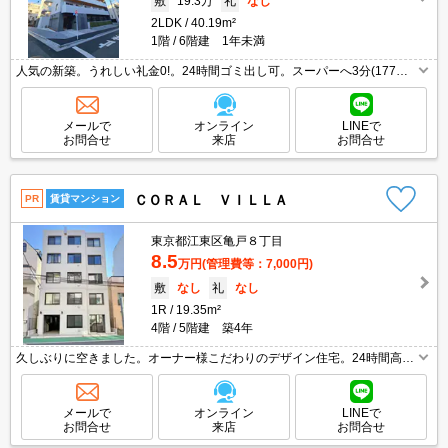
敷
19.3万
礼
なし
2LDK
40.19m²
1階
6階建 1年未満
人気の新築。うれしい礼金0!。24時間ゴミ出し可。スーパーへ3分(177
m)。内見予約受付中。最新の空室状況はお気軽にお問い合わせ下さい。ペ
ット飼育の場合、敷金1ヵ月分増。
メールで
オンライン
LINEで
お問合せ
来店
お問合せ
ＣＯＲＡＬ ＶＩＬＬＡ
PR
賃貸マンション
東京都江東区亀戸８丁目
8.5
万円
(管理費等：7,000円)
敷
なし
礼
なし
1R
19.35m²
4階
5階建 築4年
久しぶりに空きました。オーナー様こだわりのデザイン住宅。24時間高速
インターネット無料使い放題。ペット飼育時敷金1ヶ月(償却1ヶ月)。南向
きで日当り良好。先行契約対応可能。内見予約受付中。
メールで
オンライン
LINEで
お問合せ
来店
お問合せ