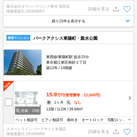
株式会社タウンハウジング東京 浅草店
詳細を見る
情報更新日
2026/08/07
残り15件を表示する
パークアクシス東陽町・親水公園
賃貸マンション
東西線/東陽町駅 徒歩15分
東京都江東区南砂２丁目
築12年
14階建
15.9
万円
(管理費等：12,000円)
敷
1ヶ月
礼
なし
12階
1LDK
39.69m²
画像：28枚
ペット相談可 ピアノ相談可 南向き オートロック 宅配ロッカ
ー 二口コンロ 追い焚き １階にコンビニ
スタートライン パークサイド木場店
詳細を見る
情報更新日
2026/08/08