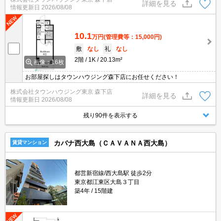
詳細を見る
情報更新日
2026/08/08
10.1
万円
(管理費等：15,000円)
敷
なし
礼
なし
2階
1K
20.13m²
画像：16枚
お部屋探しはタウンハウジング森下店にお任せください！
株式会社タウンハウジング東京 森下店
詳細を見る
情報更新日
2026/08/08
残り90件を表示する
カバナ西大島（ＣＡＶＡＮＡ西大島）
賃貸マンション
都営新宿線/西大島駅 徒歩2分
東京都江東区大島３丁目
築4年
15階建