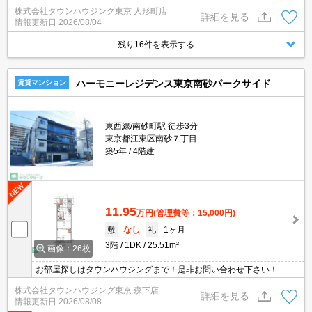
株式会社タウンハウジング東京 人形町店
詳細を見る
情報更新日
2026/08/04
残り16件を表示する
ハーモニーレジデンス東京南砂パークサイド
賃貸マンション
東西線/南砂町駅 徒歩3分
東京都江東区南砂７丁目
築5年
4階建
11.95
万円
(管理費等：15,000円)
敷
なし
礼
1ヶ月
3階
1DK
25.51m²
画像：26枚
お部屋探しはタウンハウジングまで！是非お問い合わせ下さい！
株式会社タウンハウジング東京 森下店
詳細を見る
情報更新日
2026/08/08