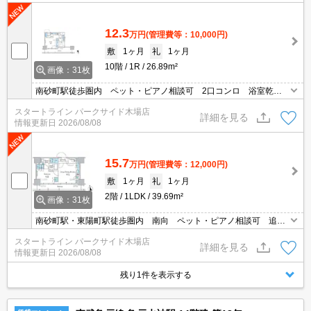
12.3
万円
(管理費等：10,000円)
敷
1ヶ月
礼
1ヶ月
10階
1R
26.89m²
画像：31枚
南砂町駅徒歩圏内 ペット・ピアノ相談可 2口コンロ 浴室乾燥
機 独立洗面 宅配ロッカー オートロック
スタートライン パークサイド木場店
詳細を見る
情報更新日
2026/08/08
15.7
万円
(管理費等：12,000円)
敷
1ヶ月
礼
1ヶ月
2階
1LDK
39.69m²
画像：31枚
南砂町駅・東陽町駅徒歩圏内 南向 ペット・ピアノ相談可 追
焚 独立洗面台 オートロック 宅配ロッカー
スタートライン パークサイド木場店
詳細を見る
情報更新日
2026/08/08
残り1件を表示する