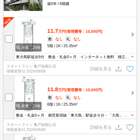
築5年
6階建
11.7
万円
(管理費等：10,000円)
敷
なし
礼
なし
5階
1K
25.35m²
画像：26枚
東大島駅徒歩9分 敷金・礼金0ヶ月 インターネット無料 独立洗
面台 宅配ボックス オートロック
スタートライン 亀戸副都心店
詳細を見る
情報更新日
2026/08/08
11.8
万円
(管理費等：10,000円)
敷
なし
礼
なし
6階
1K
25.35m²
画像：24枚
敷金・礼金0ヶ月 都営新宿線「東大島」駅徒歩９分・「大島」駅
徒歩１０分 風呂トイレ別 追い焚き機能付き インターネット無
スタートライン 亀戸副都心店
料
詳細を見る
情報更新日
2026/08/08