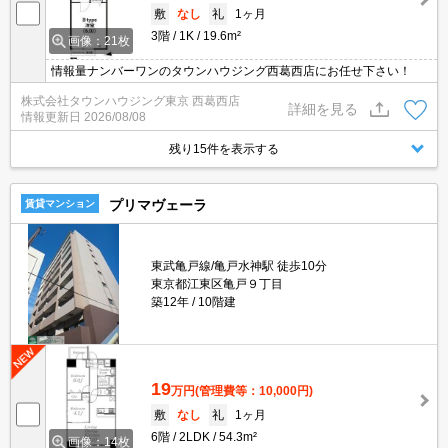
敷
なし
礼
1ヶ月
3階
1K
19.6m²
画像：21枚
情報量ナンバーワンのタウンハウジング西葛西店にお任せ下さい！
株式会社タウンハウジング東京 西葛西店
詳細を見る
情報更新日
2026/08/08
残り15件を表示する
プリマヴェーラ
賃貸マンション
東武亀戸線/亀戸水神駅 徒歩10分
東京都江東区亀戸９丁目
築12年
10階建
19
万円
(管理費等：10,000円)
敷
なし
礼
1ヶ月
6階
2LDK
54.3m²
画像：14枚