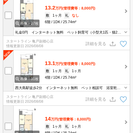
13.2
万円
(管理費等：8,000円)
敷
1ヶ月
礼
なし
6階
1DK
25.74m²
画像：27枚
礼金0円 インターネット無料 ペット飼育可（小型犬1匹・猫2匹
まで）オートロック 宅配BOX
スタートライン 亀戸副都心店
詳細を見る
情報更新日
2026/08/08
13.1
万円
(管理費等：8,000円)
敷
1ヶ月
礼
1ヶ月
4階
1DK
25.74m²
画像：31枚
西大島駅徒歩2分 インターネット無料 ペット相談可 浴室乾燥
機 独立洗面台 宅配BOX 防犯カメラ
スタートライン 亀戸副都心店
詳細を見る
情報更新日
2026/08/08
14
万円
(管理費等：8,000円)
敷
1ヶ月
礼
1ヶ月
8階
1DK
25.74m²