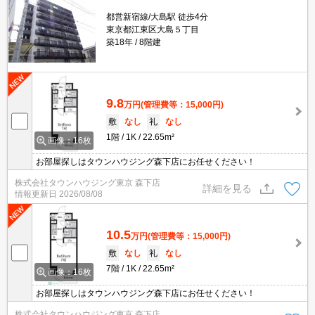
都営新宿線/大島駅 徒歩4分
東京都江東区大島５丁目
築18年
8階建
9.8
万円
(管理費等：15,000円)
敷
なし
礼
なし
1階
1K
22.65m²
画像：16枚
お部屋探しはタウンハウジング森下店にお任せください！
株式会社タウンハウジング東京 森下店
詳細を見る
情報更新日
2026/08/08
10.5
万円
(管理費等：15,000円)
敷
なし
礼
なし
7階
1K
22.65m²
画像：16枚
お部屋探しはタウンハウジング森下店にお任せください！
株式会社タウンハウジング東京 森下店