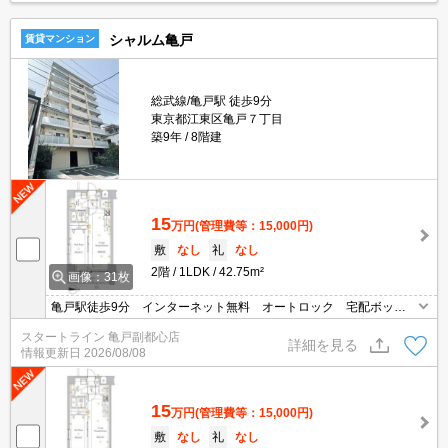
シャルム亀戸
賃貸マンション
総武線/亀戸駅 徒歩9分
東京都江東区亀戸７丁目
築9年
8階建
15
万円
(管理費等：15,000円)
敷
なし
礼
なし
2階
1LDK
42.75m²
画像：31枚
亀戸駅徒歩9分 インターネット無料 オートロック 宅配ボック
ス 角部屋 独立洗面台 追焚 浴室乾燥機
スタートライン 亀戸副都心店
詳細を見る
情報更新日
2026/08/08
15
万円
(管理費等：15,000円)
敷
なし
礼
なし