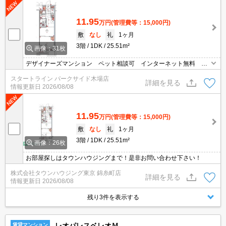
11.95
万円
(管理費等：15,000円)
敷
なし
礼
1ヶ月
3階
1DK
25.51m²
画像：31枚
デザイナーズマンション ペット相談可 インターネット無料 オ
ートロック 宅配ボックス 二口コンロ
スタートライン パークサイド木場店
詳細を見る
情報更新日
2026/08/08
11.95
万円
(管理費等：15,000円)
敷
なし
礼
1ヶ月
3階
1DK
25.51m²
画像：26枚
お部屋探しはタウンハウジングまで！是非お問い合わせ下さい！
株式会社タウンハウジング東京 錦糸町店
詳細を見る
情報更新日
2026/08/08
残り3件を表示する
レオパレスベレオＭ
賃貸マンション