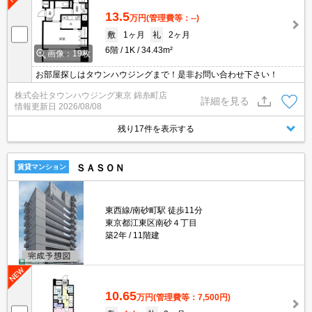
13.5
万円
(管理費等：--)
敷
1ヶ月
礼
2ヶ月
6階
1K
34.43m²
画像：19枚
お部屋探しはタウンハウジングまで！是非お問い合わせ下さい！
株式会社タウンハウジング東京 錦糸町店
詳細を見る
情報更新日
2026/08/08
残り17件を表示する
ＳＡＳＯＮ
賃貸マンション
東西線/南砂町駅 徒歩11分
東京都江東区南砂４丁目
築2年
11階建
10.65
万円
(管理費等：7,500円)