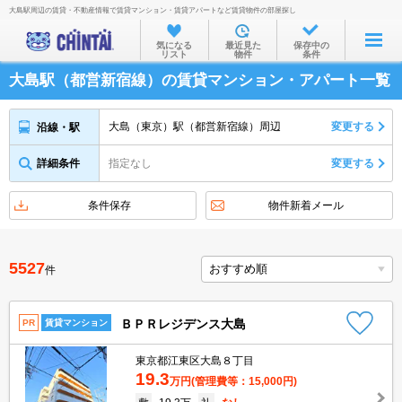
大島駅周辺の賃貸・不動産情報で賃貸マンション・賃貸アパートなど賃貸物件の部屋探し
お部屋を探す
気になる
最近見た
保存中の
リスト
物件
条件
沿線・駅から
大島駅（都営新宿線）の賃貸マンション・アパート一覧
住所から
家賃相場から
大島（東京）駅（都営新宿線）周辺
変更する
沿線・駅
通勤通学時間から
詳細条件
指定なし
変更する
物件特集から
条件保存
物件新着メール
不動産会社から
TOP
5527
件
ＢＰＲレジデンス大島
PR
賃貸マンション
東京都江東区大島８丁目
19.3
万円
(管理費等：15,000円)