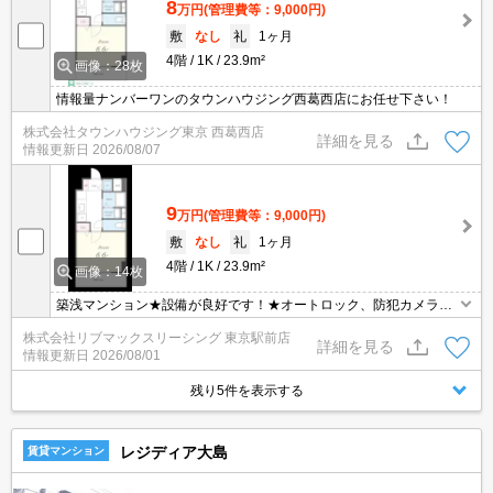
8
万円
(管理費等：9,000円)
敷
なし
礼
1ヶ月
4階
1K
23.9m²
画像：28枚
情報量ナンバーワンのタウンハウジング西葛西店にお任せ下さい！
株式会社タウンハウジング東京 西葛西店
詳細を見る
情報更新日
2026/08/07
9
万円
(管理費等：9,000円)
敷
なし
礼
1ヶ月
4階
1K
23.9m²
画像：14枚
築浅マンション★設備が良好です！★オートロック、防犯カメラ等
の防犯面★
株式会社リブマックスリーシング 東京駅前店
詳細を見る
情報更新日
2026/08/01
残り5件を表示する
レジディア大島
賃貸マンション