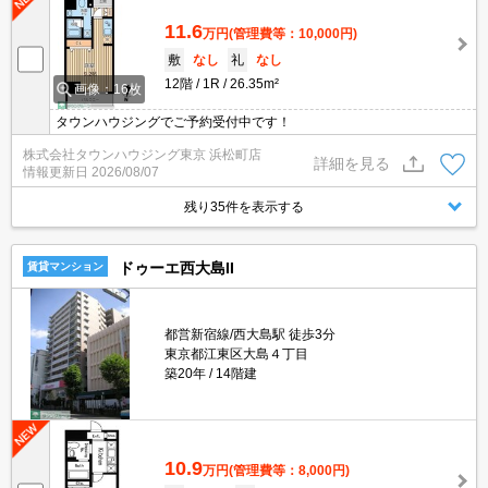
11.6
万円
(管理費等：10,000円)
敷
なし
礼
なし
12階
1R
26.35m²
画像：16枚
タウンハウジングでご予約受付中です！
株式会社タウンハウジング東京 浜松町店
詳細を見る
情報更新日
2026/08/07
残り35件を表示する
ドゥーエ西大島II
賃貸マンション
都営新宿線/西大島駅 徒歩3分
東京都江東区大島４丁目
築20年
14階建
10.9
万円
(管理費等：8,000円)