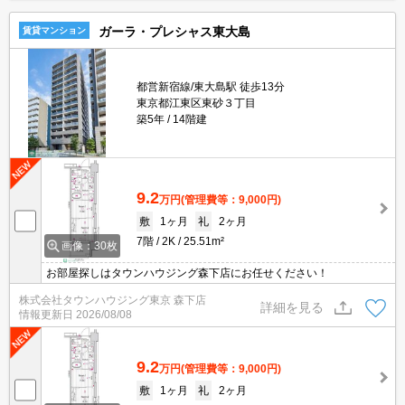
ガーラ・プレシャス東大島
賃貸マンション
都営新宿線/東大島駅 徒歩13分
東京都江東区東砂３丁目
築5年
14階建
9.2
万円
(管理費等：9,000円)
敷
1ヶ月
礼
2ヶ月
7階
2K
25.51m²
画像：30枚
お部屋探しはタウンハウジング森下店にお任せください！
株式会社タウンハウジング東京 森下店
詳細を見る
情報更新日
2026/08/08
9.2
万円
(管理費等：9,000円)
敷
1ヶ月
礼
2ヶ月