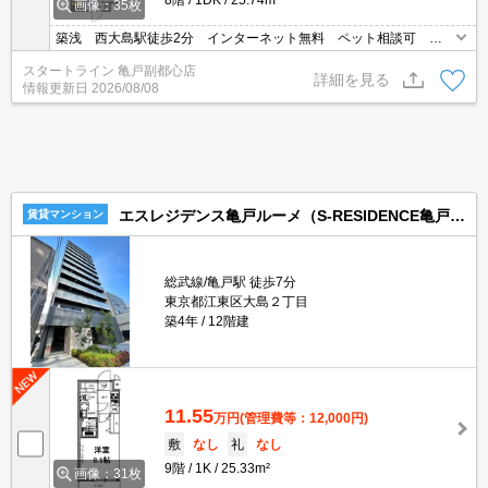
画像：35枚
築浅 西大島駅徒歩2分 インターネット無料 ペット相談可 オ
ートロック 宅配ボックス
スタートライン 亀戸副都心店
詳細を見る
情報更新日
2026/08/08
エスレジデンス亀戸ルーメ（S-RESIDENCE亀戸lume）
賃貸マンション
総武線/亀戸駅 徒歩7分
東京都江東区大島２丁目
築4年
12階建
11.55
万円
(管理費等：12,000円)
敷
なし
礼
なし
9階
1K
25.33m²
画像：31枚