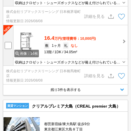
収納はクロゼット・シューズボックスなどが備え付けられているの
で、衣類や日用品の収納に重宝します。セキュリティ面は、TVイン
株式会社リブマックスリーシング 日本橋茅場町
ターホン・オートロックなどを設置しているので安全面でも優れて
詳細を見る
店
おります。室内設備は洗面化粧台・浴室乾燥機など大変充実してお
情報更新日
2026/08/08
ります。共用部にはゴミ出し24時間OK・宅配ボックスなどが揃っ
ております。
16.4
万円
(管理費等：10,000円)
敷
1ヶ月
礼
なし
13階
1DK
34.05m²
画像：16枚
収納はクロゼット・シューズボックスなどが備え付けられているの
で、衣類や日用品の収納に重宝します。セキュリティ面は、TVイン
株式会社リブマックスリーシング 日本橋馬喰町
ターホン・オートロックなどを設置しているので安全面でも優れて
詳細を見る
店
おります。室内設備は洗面化粧台・浴室乾燥機など大変充実してお
情報更新日
2026/08/08
ります。共用部にはゴミ出し24時間OK・宅配ボックスなどが揃っ
ております。
残り3件を表示する
クリアルプレミア大島（CREAL premier 大島）
賃貸マンション
都営新宿線/東大島駅 徒歩9分
東京都江東区大島８丁目