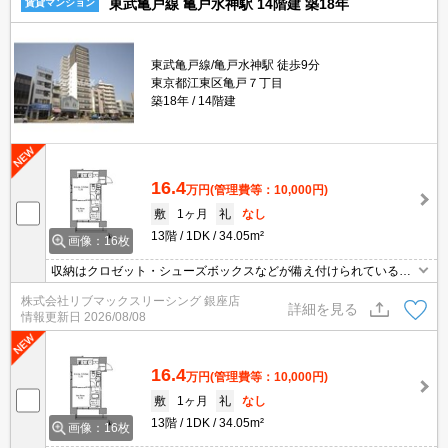
東武亀戸線 亀戸水神駅 14階建 築18年
賃貸マンション
東武亀戸線/亀戸水神駅 徒歩9分
東京都江東区亀戸７丁目
築18年
14階建
16.4
万円
(管理費等：10,000円)
敷
1ヶ月
礼
なし
13階
1DK
34.05m²
画像：16枚
収納はクロゼット・シューズボックスなどが備え付けられているの
で、衣類や日用品の収納に重宝します。セキュリティ面は、TVイン
株式会社リブマックスリーシング 銀座店
ターホン・オートロックなどを設置しているので安全面でも優れて
詳細を見る
情報更新日
2026/08/08
おります。室内設備は洗面化粧台・浴室乾燥機など大変充実してお
ります。共用部にはゴミ出し24時間OK・宅配ボックスなどが揃っ
ております。
16.4
万円
(管理費等：10,000円)
敷
1ヶ月
礼
なし
13階
1DK
34.05m²
画像：16枚