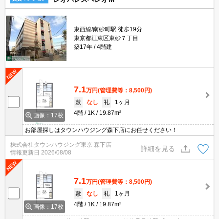
東西線/南砂町駅 徒歩19分
東京都江東区東砂７丁目
築17年
4階建
7.1
万円
(管理費等：8,500円)
敷
なし
礼
1ヶ月
4階
1K
19.87m²
画像：17枚
お部屋探しはタウンハウジング森下店にお任せください！
株式会社タウンハウジング東京 森下店
詳細を見る
情報更新日
2026/08/08
7.1
万円
(管理費等：8,500円)
敷
なし
礼
1ヶ月
4階
1K
19.87m²
画像：17枚