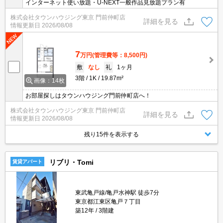
インターネット使い放題・U-NEXT一般作品見放題プラン有
株式会社タウンハウジング東京 門前仲町店
詳細を見る
情報更新日
2026/08/08
7
万円
(管理費等：8,500円)
敷
なし
礼
1ヶ月
3階
1K
19.87m²
画像：14枚
お部屋探しはタウンハウジング門前仲町店へ！
株式会社タウンハウジング東京 門前仲町店
詳細を見る
情報更新日
2026/08/08
残り15件を表示する
リブリ・Tomi
賃貸アパート
東武亀戸線/亀戸水神駅 徒歩7分
東京都江東区亀戸７丁目
築12年
3階建