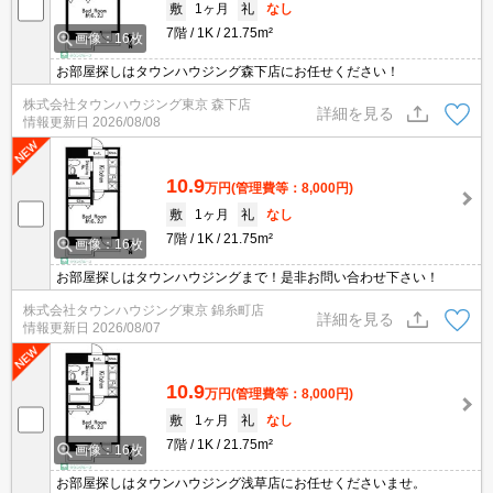
敷
1ヶ月
礼
なし
7階
1K
21.75m²
画像：16枚
お部屋探しはタウンハウジング森下店にお任せください！
株式会社タウンハウジング東京 森下店
詳細を見る
情報更新日
2026/08/08
10.9
万円
(管理費等：8,000円)
敷
1ヶ月
礼
なし
7階
1K
21.75m²
画像：16枚
お部屋探しはタウンハウジングまで！是非お問い合わせ下さい！
株式会社タウンハウジング東京 錦糸町店
詳細を見る
情報更新日
2026/08/07
10.9
万円
(管理費等：8,000円)
敷
1ヶ月
礼
なし
7階
1K
21.75m²
画像：16枚
お部屋探しはタウンハウジング浅草店にお任せくださいませ。