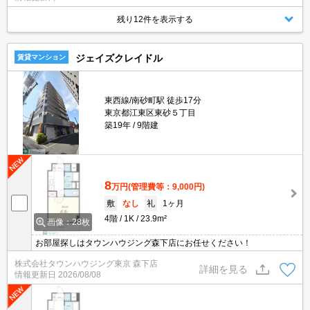
残り12件を表示する
ジェイズクレイドル
賃貸マンション
東西線/南砂町駅 徒歩17分
東京都江東区東砂５丁目
築19年
9階建
8
万円
(管理費等：9,000円)
敷
なし
礼
1ヶ月
4階
1K
23.9m²
画像：28枚
お部屋探しはタウンハウジング森下店にお任せください！
株式会社タウンハウジング東京 森下店
詳細を見る
情報更新日
2026/08/08