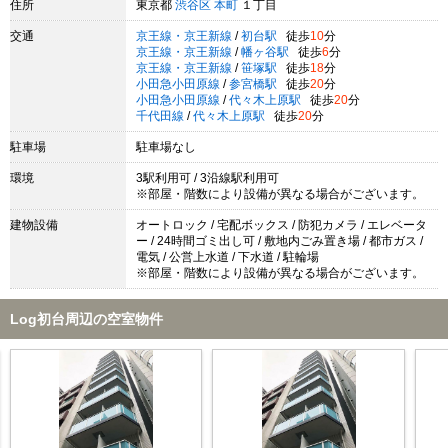
住所
東京都
渋谷区
本町
１丁目
交通
京王線・京王新線
/
初台駅
徒歩
10
分
京王線・京王新線
/
幡ヶ谷駅
徒歩
6
分
京王線・京王新線
/
笹塚駅
徒歩
18
分
小田急小田原線
/
参宮橋駅
徒歩
20
分
小田急小田原線
/
代々木上原駅
徒歩
20
分
千代田線
/
代々木上原駅
徒歩
20
分
駐車場
駐車場なし
環境
3駅利用可 / 3沿線駅利用可
※部屋・階数により設備が異なる場合がございます。
建物設備
オートロック / 宅配ボックス / 防犯カメラ / エレベータ
ー / 24時間ゴミ出し可 / 敷地内ごみ置き場 / 都市ガス /
電気 / 公営上水道 / 下水道 / 駐輪場
※部屋・階数により設備が異なる場合がございます。
Log初台周辺の空室物件