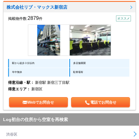
株式会社リブ・マックス新宿店
2879
掲載物件数:
件
オススメ
駅から徒歩３分以内
多店舗展開
年中無休
駐車場有
得意沿線・駅：
新宿駅 新宿三丁目駅
得意エリア：
新宿区
Webでお問合せ
電話でお問合せ
Log初台の住所から空室を再検索
渋谷区