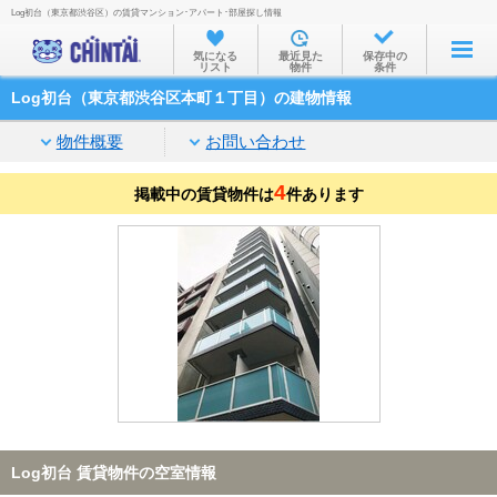
Log初台（東京都渋谷区）の賃貸マンション･アパート･部屋探し情報
お部屋を探す
気になる
最近見た
保存中の
リスト
物件
条件
沿線・駅から
Log初台（東京都渋谷区本町１丁目）の建物情報
住所から
物件概要
お問い合わせ
家賃相場から
4
掲載中の賃貸物件は
通勤通学時間から
件あります
物件特集から
不動産会社から
TOP
Log初台 賃貸物件の空室情報