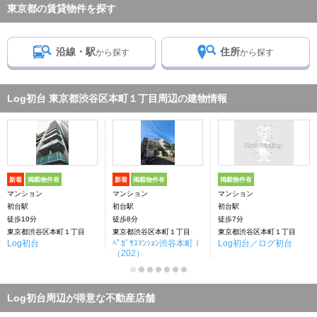
東京都の賃貸物件を探す
沿線・駅
住所
から探す
から探す
Log初台 東京都渋谷区本町１丁目周辺の建物情報
新着
掲載物件有
新着
掲載物件有
掲載物件有
マンション
マンション
マンション
初台駅
初台駅
初台駅
徒歩10分
徒歩8分
徒歩7分
東京都渋谷区本町１丁目
東京都渋谷区本町１丁目
東京都渋谷区本町１丁目
Log初台
ﾍﾟｶﾞｻｽﾏﾝｼｮﾝ渋谷本町Ⅰ
Log初台／ログ初台
（202）
Log初台周辺が得意な不動産店舗