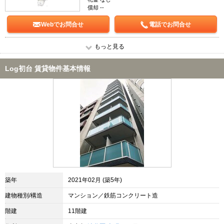
償却 --
Webでお問合せ
電話でお問合せ
もっと見る
Log初台 賃貸物件基本情報
築年
2021年02月 (築5年)
建物種別/構造
マンション／鉄筋コンクリート造
階建
11階建