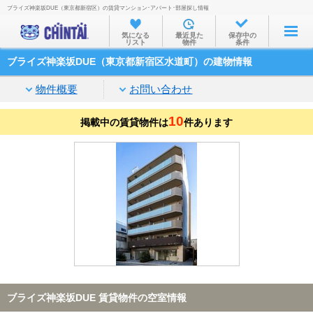
ブライズ神楽坂DUE（東京都新宿区）の賃貸マンション･アパート･部屋探し情報
お部屋を探す
気になる
最近見た
保存中の
リスト
物件
条件
沿線・駅から
ブライズ神楽坂DUE（東京都新宿区水道町）の建物情報
住所から
物件概要
お問い合わせ
家賃相場から
10
掲載中の賃貸物件は
通勤通学時間から
件あります
物件特集から
不動産会社から
TOP
ブライズ神楽坂DUE 賃貸物件の空室情報