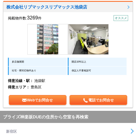
株式会社リブマックスリブマックス池袋店
3269
掲載物件数:
件
オススメ
多店舗展開
開店10年以上
社宅・寮対応物件あり
保証人不要相談可
得意沿線・駅：
池袋駅
得意エリア：
豊島区
Webでお問合せ
電話でお問合せ
ブライズ神楽坂DUEの住所から空室を再検索
新宿区