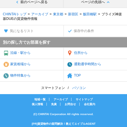
前のページへ戻る
ページの先頭へ
CHINTAIトップ
アーカイブ
東京都
新宿区
飯田橋駅
ブライズ神楽
坂DUEの賃貸物件情報
気になるリスト
保存中の条件
別の探し方でお部屋を探す
沿線・駅から
住所から
家賃相場から
通勤通学時間から
物件特集から
TOP
スマートフォン
パソコン
地域一覧
アーカイブ
サイトマップ
個人情報
免責
お問合せ
会社案内
(C) CHINTAI Corporation All rights reserved.
[PR]賃貸物件の疑問解決！教えてエイブルAGENT