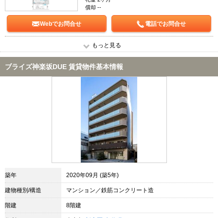
償却 --
Webでお問合せ
電話でお問合せ
もっと見る
ブライズ神楽坂DUE 賃貸物件基本情報
築年
2020年09月 (築5年)
建物種別/構造
マンション／鉄筋コンクリート造
階建
8階建