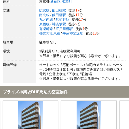
住所
東京都
新宿区
水道町
交通
総武線
/
飯田橋駅
徒歩
17
分
南北線
/
飯田橋駅
徒歩
17
分
丸ノ内線
/
茗荷谷駅
徒歩
17
分
東西線
/
神楽坂駅
徒歩
9
分
有楽町線
/
江戸川橋駅
徒歩
4
分
都営大江戸線
/
牛込神楽坂駅
徒歩
13
分
駐車場
駐車場なし
環境
3駅利用可 / 3沿線駅利用可
※部屋・階数により設備が異なる場合がございます。
建物設備
オートロック / 宅配ボックス / 防犯カメラ / エレベータ
ー / 24時間ゴミ出し可 / 敷地内ごみ置き場 / 都市ガス /
電気 / 公営上水道 / 下水道 / 駐輪場
※部屋・階数により設備が異なる場合がございます。
ブライズ神楽坂DUE周辺の空室物件