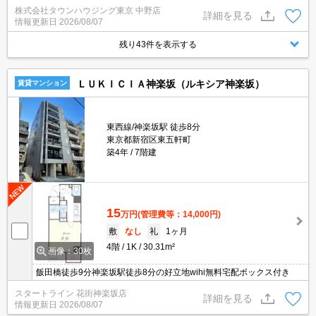
く♪
株式会社タウンハウジング東京 中野店
詳細を見る
情報更新日
2026/08/07
残り43件を表示する
ＬＵＫＩＣＩＡ神楽坂（ルキシア神楽坂）
賃貸マンション
東西線/神楽坂駅 徒歩8分
東京都新宿区東五軒町
築4年
7階建
15
万円
(管理費等：14,000円)
敷
なし
礼
1ヶ月
4階
1K
30.31m²
画像：30枚
飯田橋徒歩9分神楽坂駅徒歩8分の好立地wihi無料宅配ボックス付き
スタートライン 花街神楽坂店
詳細を見る
情報更新日
2026/08/07