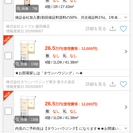
敷
なし
礼
なし
4階
1R
27.43m²
画像：7枚
保証会社加入要(初回保証料賃料の50%、月次保証料1%)。1年未満
解約時、違約金家賃＋管理費の１ヶ月分。仲介手数料家賃の55%。
株式会社エイブル 飯田橋店
退室時清掃料49,500円。インターネット無料。TVインターホン付
詳細を見る
情報更新日
2026/08/07
き。
26.5
万円
(管理費等：12,000円)
敷
なし
礼
なし
4階
1LDK
41.38m²
画像：19枚
★お部屋探しは「タウンハウジング」へ★
株式会社タウンハウジング東京 新大久保店
詳細を見る
情報更新日
2026/08/07
26.5
万円
(管理費等：12,000円)
敷
なし
礼
なし
4階
1LDK
41.38m²
画像：18枚
内見のご予約先は【タウンハウジング】になります★★お間違いな