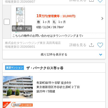
情報更新日
2026/08/07
19
万円
(管理費等：10,000円)
敷
1ヶ月
礼
1ヶ月
6階
1LDK
39.78m²
画像：20枚
こちらの物件のお問い合わせはタウンハウジングまで♪
株式会社タウンハウジング東京 高田馬場店
詳細を見る
情報更新日
2026/08/01
残り12件を表示する
ザ・パーククロス市ヶ谷
賃貸マンション
有楽町線/市ケ谷駅 徒歩6分
東京都新宿区市谷砂土原町２丁目
築20年
5階建