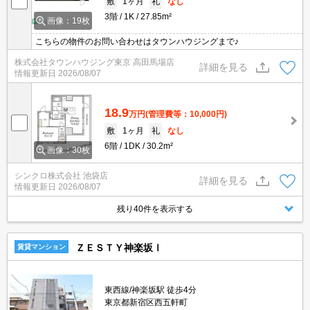
敷
1ヶ月
礼
なし
3階
1K
27.85m²
画像：19枚
こちらの物件のお問い合わせはタウンハウジングまで♪
株式会社タウンハウジング東京 高田馬場店
詳細を見る
情報更新日
2026/08/07
18.9
万円
(管理費等：10,000円)
敷
1ヶ月
礼
なし
6階
1DK
30.2m²
画像：30枚
シンクロ株式会社 池袋店
詳細を見る
情報更新日
2026/08/07
残り40件を表示する
ＺＥＳＴＹ神楽坂Ⅰ
賃貸マンション
東西線/神楽坂駅 徒歩4分
東京都新宿区西五軒町