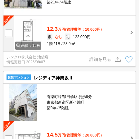
築21年
4階建
12.3
万円
(管理費等：10,000円)
敷
なし
礼
123,000円
1階
1R
23.9m²
画像：15枚
シンクロ株式会社 池袋店
詳細を見る
情報更新日
2026/08/07
レジディア神楽坂Ⅱ
賃貸マンション
有楽町線/飯田橋駅 徒歩8分
東京都新宿区新小川町
築9年
5階建
14.5
万円
(管理費等：20,000円)