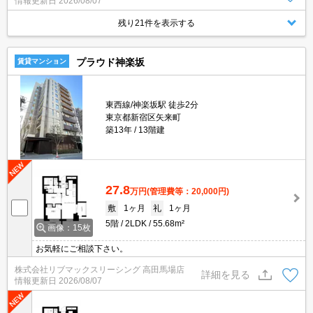
情報更新日
2026/08/07
残り21件を表示する
プラウド神楽坂
賃貸マンション
東西線/神楽坂駅 徒歩2分
東京都新宿区矢来町
築13年
13階建
27.8
万円
(管理費等：20,000円)
敷
1ヶ月
礼
1ヶ月
5階
2LDK
55.68m²
画像：15枚
お気軽にご相談下さい。
株式会社リブマックスリーシング 高田馬場店
詳細を見る
情報更新日
2026/08/07