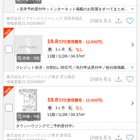
＜見学予約受付中＞インターネット掲載のお部屋をすべてまとめて
ご紹介可能！ 初期費用クレジット決済可！問合せ当日でもご予約可
株式会社リブマックスリーシング 高田馬場店
能！他社掲載物件もまとめてご紹介可能です。オンライン案内可。
詳細を見る
情報更新日
2026/08/07
写真・動画送付、WEB契約等来店不要でご契約可能。セキュリティ
充実で安心！お気軽にご相談くださいませ。
19.8
万円
(管理費等：12,000円)
敷
1ヶ月
礼
なし
11階
1LDK
34.37m²
画像：6枚
クレジット決済・分割払い対応可／先行申込受付中／他社様掲載物
件もまとめてご案内可能／専任物件多数あり
株式会社タウンハウジング東京 芝公園店
詳細を見る
情報更新日
2026/08/07
19.8
万円
(管理費等：12,000円)
敷
1ヶ月
礼
なし
11階
1LDK
34.37m²
画像：8枚
タウンハウジングでご予約受付中♪
株式会社タウンハウジング東京 新宿店
詳細を見る