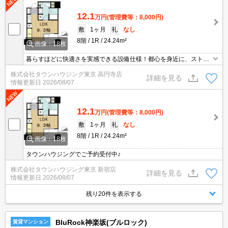
12.1
万円
(管理費等：8,000円)
敷
1ヶ月
礼
なし
8階
1R
24.24m²
画像：18枚
暮らすほどに快適さを実感できる設備仕様！都心を身近に、ストレ
スフリーな暮らしを楽しむ！住むほどに愛着が深まる暮らしやすい
株式会社タウンハウジング東京 高円寺店
街！！
詳細を見る
情報更新日
2026/08/07
12.1
万円
(管理費等：8,000円)
敷
1ヶ月
礼
なし
8階
1R
24.24m²
画像：18枚
タウンハウジングでご予約受付中♪
株式会社タウンハウジング東京 新宿店
詳細を見る
情報更新日
2026/08/07
残り20件を表示する
BluRock神楽坂(ブルロック)
賃貸マンション