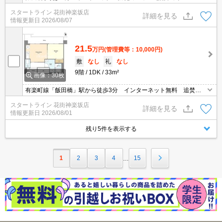
ス・トイレ別
スタートライン 花街神楽坂店
詳細を見る
情報更新日
2026/08/07
21.5
万円
(管理費等：10,000円)
敷
なし
礼
なし
9階
1DK
33m²
画像：30枚
有楽町線「飯田橋」駅から徒歩3分 インターネット無料 追焚バ
ス 独立洗面台 フリーレント2ヶ月
スタートライン 花街神楽坂店
詳細を見る
情報更新日
2026/08/01
残り5件を表示する
1
2
3
4
15
…