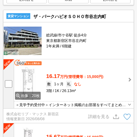
ザ・パークハビオＳＯＨＯ市谷左内町
賃貸マンション
総武線/市ケ谷駅 徒歩4分
東京都新宿区市谷左内町
1年未満
6階建
16.17
万円
(管理費等：15,000円)
敷
1ヶ月
礼
なし
3階
1K
26.13m²
画像：20枚
＜見学予約受付中＞インターネット掲載のお部屋をすべてまとめて
ご紹介可能！ 初期費用クレジット決済可！問合せ当日でもご予約可
株式会社リブ・マックス 新宿店
能！他社掲載物件もまとめてご紹介可能です。オンライン案内可。
詳細を見る
情報更新日
2026/08/08
写真・動画送付、WEB契約等来店不要でご契約可能。セキュリティ
充実で安心！お気軽にご相談くださいませ。
15.67