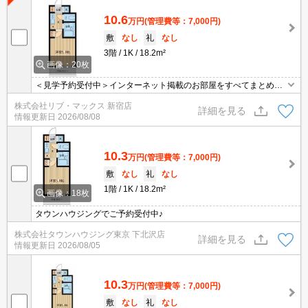
10.6
万円
(管理費等：7,000円)
敷
なし
礼
なし
3階
1K
18.2m²
画像：20枚
＜見学予約受付中＞インターネット掲載のお部屋をすべてまとめて
ご紹介可能！ 初期費用クレジット決済可！問合せ当日でもご予約可
株式会社リブ・マックス 新宿店
能！他社掲載物件もまとめてご紹介可能です。オンライン案内可。
詳細を見る
情報更新日
2026/08/08
写真・動画送付、WEB契約等来店不要でご契約可能。セキュリティ
充実で安心！お気軽にご相談くださいませ。
10.3
万円
(管理費等：7,000円)
敷
なし
礼
なし
1階
1K
18.2m²
画像：18枚
タウンハウジングでご予約受付中♪
株式会社タウンハウジング東京 下北沢店
詳細を見る
情報更新日
2026/08/05
10.3
万円
(管理費等：7,000円)
敷
なし
礼
なし