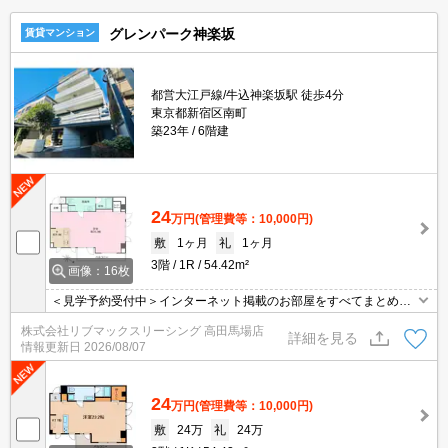
グレンパーク神楽坂
賃貸マンション
都営大江戸線/牛込神楽坂駅 徒歩4分
東京都新宿区南町
築23年
6階建
24
万円
(管理費等：10,000円)
敷
1ヶ月
礼
1ヶ月
3階
1R
54.42m²
画像：16枚
＜見学予約受付中＞インターネット掲載のお部屋をすべてまとめて
ご紹介可能！ 初期費用クレジット決済可！問合せ当日でもご予約可
株式会社リブマックスリーシング 高田馬場店
能！他社掲載物件もまとめてご紹介可能です。オンライン案内可。
詳細を見る
情報更新日
2026/08/07
写真・動画送付、WEB契約等来店不要でご契約可能。セキュリティ
充実で安心！お気軽にご相談くださいませ。
24
万円
(管理費等：10,000円)
敷
24万
礼
24万