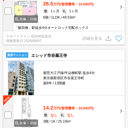
26.5
万円
(管理費等：10,000円)
敷
1ヶ月
礼
1ヶ月
6階
1LDK
49.53m²
画像：33枚
「飯田橋」駅徒歩4分オートロック宅配ボックス
スタートライン 花街神楽坂店
詳細を見る
情報更新日
2026/08/07
エシッド市谷薬王寺
賃貸マンション
都営大江戸線/牛込柳町駅 徒歩4分
東京都新宿区市谷薬王寺町
築8年
13階建
14.2
万円
(管理費等：20,000円)
敷
なし
礼
なし
3階
1K
25.19m²
画像：30枚