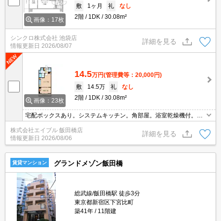
敷
1ヶ月
礼
なし
2階
1DK
30.08m²
画像：17枚
シンクロ株式会社 池袋店
詳細を見る
情報更新日
2026/08/07
14.5
万円
(管理費等：20,000円)
敷
14.5万
礼
なし
2階
1DK
30.08m²
画像：23枚
宅配ボックスあり。システムキッチン。角部屋。浴室乾燥機付。仲
介手数料家賃の0.55ヵ月分。独立洗面化粧台付き。TVインターホン
株式会社エイブル 飯田橋店
付き。保証会社要、初回に月総支払額の40%、1,000円/月。
詳細を見る
情報更新日
2026/08/06
グランドメゾン飯田橋
賃貸マンション
総武線/飯田橋駅 徒歩3分
東京都新宿区下宮比町
築41年
11階建