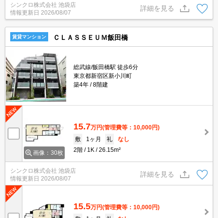
シンクロ株式会社 池袋店
詳細を見る
情報更新日
2026/08/07
ＣＬＡＳＳＥＵＭ飯田橋
賃貸マンション
総武線/飯田橋駅 徒歩6分
東京都新宿区新小川町
築4年
8階建
15.7
万円
(管理費等：10,000円)
敷
1ヶ月
礼
なし
2階
1K
26.15m²
画像：30枚
シンクロ株式会社 池袋店
詳細を見る
情報更新日
2026/08/07
15.5
万円
(管理費等：10,000円)