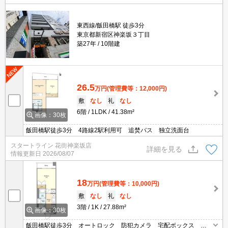
東西線/飯田橋駅 徒歩3分
東京都新宿区神楽坂３丁目
築27年
10階建
26.5
万円
(管理費等：12,000円)
敷
なし
礼
なし
6階
1LDK
41.38m²
画像：30枚
飯田橋駅徒歩3分 4路線2駅利用可 追焚バス 独立洗面台
スタートライン 花街神楽坂店
詳細を見る
情報更新日
2026/08/07
18
万円
(管理費等：10,000円)
敷
なし
礼
なし
3階
1K
27.88m²
画像：30枚
飯田橋駅徒歩3分 オートロック 防犯カメラ 宅配ボックス バ