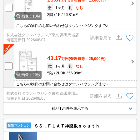
万円
(管理費等：15,000円)
敷
1ヶ月
礼
なし
2階
1K
26.81m²
画像：18枚
こちらの物件のお問い合わせはタウンハウジングまで♪
株式会社タウンハウジング東京 高田馬場店
詳細を見る
情報更新日
2026/08/07
43.17
万円
(管理費等：25,000円)
敷
1ヶ月
礼
なし
5階
2LDK
56.99m²
画像：26枚
こちらの物件のお問い合わせはタウンハウジングまで♪
株式会社タウンハウジング東京 高田馬場店
詳細を見る
情報更新日
2026/08/05
残り134件を表示する
ＳＳ．ＦＬＡＴ神楽坂ｓｏｕｔｈ
賃貸マンション