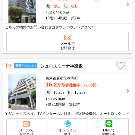
敷
なし
礼
なし
2LDK
58.9m²
13階
14階建 築7年
こちらの物件のお問い合わせはタウンハウジングまで♪
メールで
お問合せ
シュロスミーナ神楽坂
PR
賃貸マンション
東京都新宿区横寺町
15.2
万円
(管理費等：7,000円)
敷
15.2万
礼
15.2万
1K
25.96m²
7階
10階建 築12年
宅配ボックスあり。TVインターホン付き。浴室乾燥機付。オートロック。
独立洗面台。退去時の清掃費実費。仲介手数料家賃の0.55ヵ月分。1年未
満の解約時、違約金1ヶ月分発生。敷地内防犯カメラ設置。
メールで
オンライン
LINEで
お問合せ
来店
お問合せ