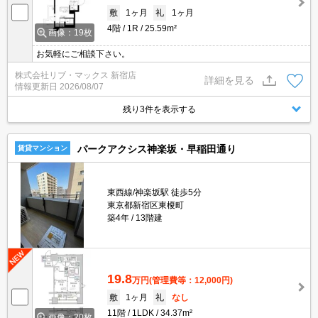
敷
1ヶ月
礼
1ヶ月
4階
1R
25.59m²
画像：19枚
お気軽にご相談下さい。
株式会社リブ・マックス 新宿店
詳細を見る
情報更新日
2026/08/07
残り3件を表示する
パークアクシス神楽坂・早稲田通り
賃貸マンション
東西線/神楽坂駅 徒歩5分
東京都新宿区東榎町
築4年
13階建
19.8
万円
(管理費等：12,000円)
敷
1ヶ月
礼
なし
11階
1LDK
34.37m²
画像：20枚