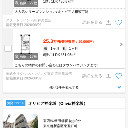
1階
1DK
30.87m²
画像：27枚
大人気シリーズマンション♪犬・ピアノ相談可能
スタートライン 花街神楽坂店
詳細を見る
情報更新日
2026/08/01
25.3
万円
(管理費等：10,000円)
敷
1ヶ月
礼
1ヶ月
8階
1LDK
51.05m²
画像：17枚
こちらの物件のお問い合わせはタウンハウジングまで♪
株式会社タウンハウジング東京 高田馬場店
詳細を見る
情報更新日
2026/08/02
残り1件を表示する
オリビア神楽坂（Olivia神楽坂）
賃貸アパート
東西線/飯田橋駅 徒歩9分
東京都新宿区東五軒町