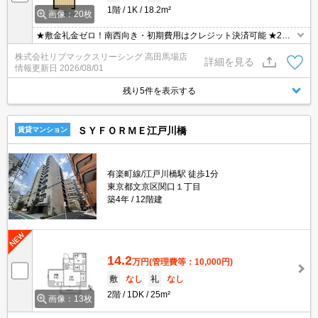
1階
1K
18.2m²
画像：20枚
★敷金礼金ゼロ！南西向き・初期費用はクレジット決済可能 ★2口
ガスコンロ・モニター付きオートロック ★宅配ボックス・浴室乾燥
株式会社リブマックスリーシング 高田馬場店
機・温水洗浄便座
詳細を見る
情報更新日
2026/08/01
残り5件を表示する
ＳＹＦＯＲＭＥ江戸川橋
賃貸マンション
有楽町線/江戸川橋駅 徒歩1分
東京都文京区関口１丁目
築4年
12階建
14.2
万円
(管理費等：10,000円)
敷
なし
礼
なし
2階
1DK
25m²
画像：13枚