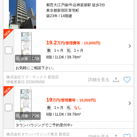
都営大江戸線/牛込神楽坂駅 徒歩3分
東京都新宿区箪笥町
築23年
14階建
19.2
万円
(管理費等：10,000円)
敷
1ヶ月
礼
1ヶ月
8階
1LDK
39.78m²
画像：17枚
お気軽にご相談下さい。
株式会社リブ・マックス 新宿店
詳細を見る
情報更新日
2026/08/08
19
万円
(管理費等：10,000円)
敷
1ヶ月
礼
なし
6階
1LDK
39.78m²
画像：20枚
タウンハウジングでご予約受付中♪
株式会社タウンハウジング東京 新宿店
詳細を見る