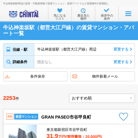
牛込神楽坂駅周辺の賃貸・不動産情報で賃貸マンション・賃貸アパートなど賃貸物件の部屋探し
お部屋を探す
気になる
最近見た
保存中の
リスト
物件
条件
沿線・駅から
牛込神楽坂駅（都営大江戸線）の賃貸マンション・アパ
住所から
ート一覧
家賃相場から
牛込神楽坂駅（都営大江戸線）周辺
変更する
沿線・駅
通勤通学時間から
詳細条件
指定なし
変更する
物件特集から
不動産会社から
条件保存
物件新着メール
TOP
2253
件
GRAN PASEO市谷甲良町
PR
賃貸マンション
東京都新宿区市谷甲良町
31.9
万円
(管理費等：20,000円)