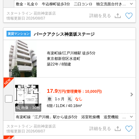
敷金・礼金０ 牛込柳町徒歩3分 二口コンロ 独立洗面台付き★
海外審査可能
スタートライン 花街神楽坂店
詳細を見る
情報更新日
2026/08/07
パークアクシス神楽坂ステージ
賃貸マンション
有楽町線/江戸川橋駅 徒歩5分
東京都新宿区水道町
築22年
8階建
17.9
万円
(管理費等：10,000円)
敷
1ヶ月
礼
なし
6階
1LDK
40.18m²
画像：30枚
有楽町線「江戸川橋」駅から徒歩5分 浴室乾燥機 追焚機能 ウ
ォークインクローゼット 宅配ボックス
スタートライン 花街神楽坂店
詳細を見る
情報更新日
2026/08/07