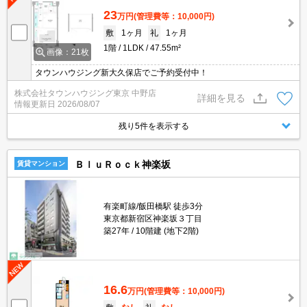
23
万円
(管理費等：10,000円)
敷
1ヶ月
礼
1ヶ月
1階
1LDK
47.55m²
画像：21枚
タウンハウジング新大久保店でご予約受付中！
株式会社タウンハウジング東京 中野店
詳細を見る
情報更新日
2026/08/07
残り5件を表示する
ＢｌｕＲｏｃｋ神楽坂
賃貸マンション
有楽町線/飯田橋駅 徒歩3分
東京都新宿区神楽坂３丁目
築27年
10階建 (地下2階)
16.6
万円
(管理費等：10,000円)