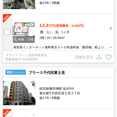
築10年
3階建
13.4
万円
(管理費等：5,000円)
敷
なし
礼
1ヶ月
2階
1K
26.64m²
画像：15枚
角部屋インターネット無料東京メトロ有楽町線「飯田橋」駅より徒
歩9分
スタートライン 花街神楽坂店
詳細を見る
情報更新日
2026/08/07
プラース千代田富士見
賃貸マンション
総武線/飯田橋駅 徒歩9分
東京都千代田区富士見２丁目
築17年
9階建