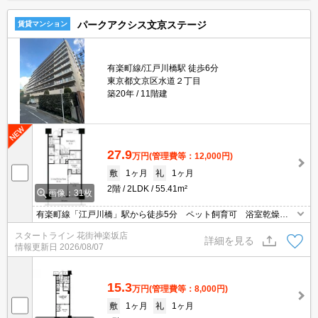
パークアクシス文京ステージ
賃貸マンション
有楽町線/江戸川橋駅 徒歩6分
東京都文京区水道２丁目
築20年
11階建
27.9
万円
(管理費等：12,000円)
敷
1ヶ月
礼
1ヶ月
2階
2LDK
55.41m²
画像：31枚
有楽町線「江戸川橋」駅から徒歩5分 ペット飼育可 浴室乾燥
機 追焚機能 宅配ボックス
スタートライン 花街神楽坂店
詳細を見る
情報更新日
2026/08/07
15.3
万円
(管理費等：8,000円)
敷
1ヶ月
礼
1ヶ月