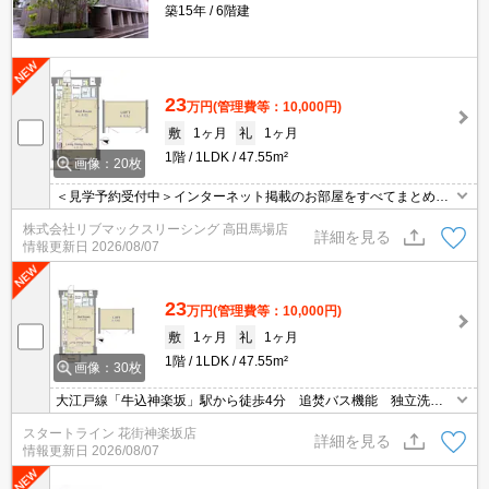
築15年
6階建
23
万円
(管理費等：10,000円)
敷
1ヶ月
礼
1ヶ月
1階
1LDK
47.55m²
画像：20枚
＜見学予約受付中＞インターネット掲載のお部屋をすべてまとめて
ご紹介可能！ 初期費用クレジット決済可！問合せ当日でもご予約可
株式会社リブマックスリーシング 高田馬場店
能！他社掲載物件もまとめてご紹介可能です。オンライン案内可。
詳細を見る
情報更新日
2026/08/07
写真・動画送付、WEB契約等来店不要でご契約可能。セキュリティ
充実で安心！お気軽にご相談くださいませ。
23
万円
(管理費等：10,000円)
敷
1ヶ月
礼
1ヶ月
1階
1LDK
47.55m²
画像：30枚
大江戸線「牛込神楽坂」駅から徒歩4分 追焚バス機能 独立洗面
台 オートロック 宅配ボックス
スタートライン 花街神楽坂店
詳細を見る
情報更新日
2026/08/07