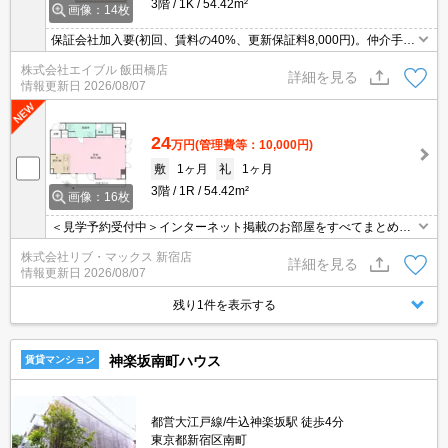
3階
1K
54.42m²
画像：14枚
保証会社加入要(初回、賃料の40%、更新保証料8,000円)。仲介手数
料家賃の55%。宅配ボックスあり。温水洗浄便座付き。カウンター
株式会社エイブル 飯田橋店
キッチン。TVインターホン付き。ウォークインクローゼット付き。
詳細を見る
情報更新日
2026/08/07
24
万円
(管理費等：10,000円)
敷
1ヶ月
礼
1ヶ月
3階
1R
54.42m²
画像：16枚
＜見学予約受付中＞インターネット掲載のお部屋をすべてまとめて
ご紹介可能！ 初期費用クレジット決済可！問合せ当日でもご予約可
株式会社リブ・マックス 新宿店
能！他社掲載物件もまとめてご紹介可能です。オンライン案内可。
詳細を見る
情報更新日
2026/08/07
写真・動画送付、WEB契約等来店不要でご契約可能。セキュリティ
充実で安心！お気軽にご相談くださいませ。
残り1件を表示する
神楽坂南町ハウス
賃貸マンション
都営大江戸線/牛込神楽坂駅 徒歩4分
東京都新宿区南町