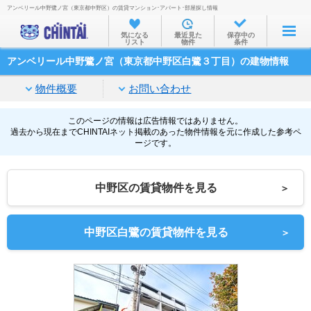
アンベリール中野鷺ノ宮（東京都中野区）の賃貸マンション･アパート･部屋探し情報
お部屋を探す
気になる
最近見た
保存中の
リスト
物件
条件
沿線・駅から
アンベリール中野鷺ノ宮（東京都中野区白鷺３丁目）の建物情報
住所から
物件概要
お問い合わせ
家賃相場から
通勤通学時間から
このページの情報は広告情報ではありません。
過去から現在までCHINTAIネット掲載のあった物件情報を元に作成した参考ペ
ージです。
物件特集から
不動産会社から
中野区の賃貸物件を見る
＞
TOP
中野区白鷺の賃貸物件を見る
＞