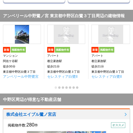
アンベリール中野鷺ノ宮 東京都中野区白鷺３丁目周辺の建物情報
新着
掲載物件有
新着
掲載物件有
新着
掲載物件有
マンション
アパート
アパート
阿佐ケ谷駅
都立家政駅
都立家政駅
徒歩30分
徒歩21分
徒歩21分
東京都中野区白鷺３丁目
東京都中野区白鷺３丁目
東京都中野区白鷺３丁目
アンベリール中野鷺宮
セレスティア白鷺II
セレスティア白鷺II
中野区周辺が得意な不動産店舗
株式会社エイブル鷺ノ宮店
280
掲載物件数:
件
オススメ