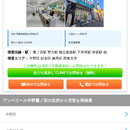
仲介手数料家賃の55%以下
入居ローン対応可
駅から徒歩３分以内
多店舗展開
得意沿線・駅：
鷺ノ宮駅 野方駅 都立家政駅 下井草駅 井荻駅 他
得意エリア：
中野区 杉並区 練馬区 西東京市
この物件はLINEで不動産会社へお問合せができます！
友だち追加してLINEでお問合せ（無料）
Webでお問合せ
電話でお問合せ
アンベリール中野鷺ノ宮の住所から空室を再検索
中野区