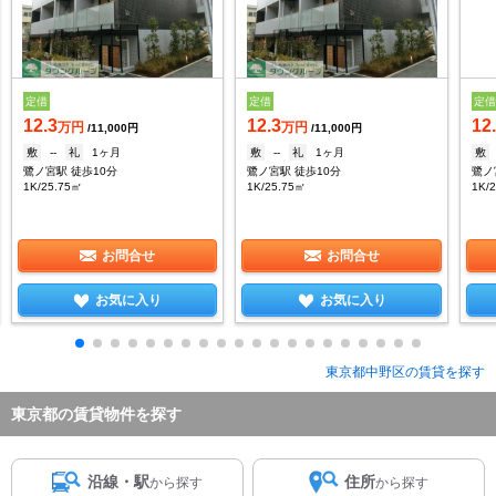
定借
定借
定
12.3
12.3
12
万円
万円
/11,000円
/11,000円
敷
--
礼
1ヶ月
敷
--
礼
1ヶ月
敷
鷺ノ宮駅 徒歩10分
鷺ノ宮駅 徒歩10分
鷺ノ
1K/25.75㎡
1K/25.75㎡
1K/
お問合せ
お問合せ
お気に入り
お気に入り
東京都中野区の賃貸を探す
東京都の賃貸物件を探す
沿線・駅
住所
から探す
から探す