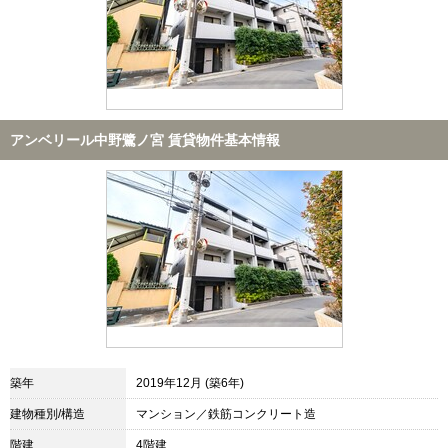
アンベリール中野鷺ノ宮 賃貸物件基本情報
築年
2019年12月 (築6年)
建物種別/構造
マンション／鉄筋コンクリート造
階建
4階建