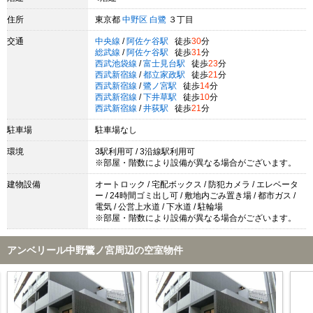
住所
東京都
中野区
白鷺
３丁目
交通
中央線
/
阿佐ケ谷駅
徒歩
30
分
総武線
/
阿佐ケ谷駅
徒歩
31
分
西武池袋線
/
富士見台駅
徒歩
23
分
西武新宿線
/
都立家政駅
徒歩
21
分
西武新宿線
/
鷺ノ宮駅
徒歩
14
分
西武新宿線
/
下井草駅
徒歩
10
分
西武新宿線
/
井荻駅
徒歩
21
分
駐車場
駐車場なし
環境
3駅利用可 / 3沿線駅利用可
※部屋・階数により設備が異なる場合がございます。
建物設備
オートロック / 宅配ボックス / 防犯カメラ / エレベータ
ー / 24時間ゴミ出し可 / 敷地内ごみ置き場 / 都市ガス /
電気 / 公営上水道 / 下水道 / 駐輪場
※部屋・階数により設備が異なる場合がございます。
アンベリール中野鷺ノ宮周辺の空室物件