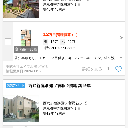
東京都中野区白鷺２丁目
築46年
3階建
12
万円
(管理費等：--)
敷
12万
礼
12万
1階
3LDK
61.38m²
画像：23枚
告知事項あり。エアコン3基付き。3口システムキッチン。独立洗面
化粧台付き。TVインターホン付き。広々60㎡。南向きで日当り良
株式会社エイブル 鷺ノ宮店
好。2025年9月浴槽新品。清掃費実費。
詳細を見る
情報更新日
2026/08/07
西武新宿線 鷺ノ宮駅 2階建 築19年
賃貸アパート
西武新宿線/鷺ノ宮駅 徒歩9分
東京都中野区白鷺２丁目
築19年
2階建