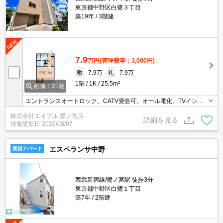
東京都中野区白鷺３丁目
築19年
3階建
7.9
万円
(管理費等：3,000円)
敷
7.9万
礼
7.9万
1階
1K
25.5m²
画像：21枚
エントランスオートロック。CATV受信可。オール電化。TVインタ
ーホン付き。シャワー付独立洗面台。温水洗浄便座付き。浴室乾燥
株式会社エイブル 鷺ノ宮店
機付。2口IHコンロ付。駅まで徒歩10分圏内!。
詳細を見る
情報更新日
2026/08/07
エスペランサ中野
賃貸アパート
西武新宿線/鷺ノ宮駅 徒歩3分
東京都中野区白鷺１丁目
築7年
2階建