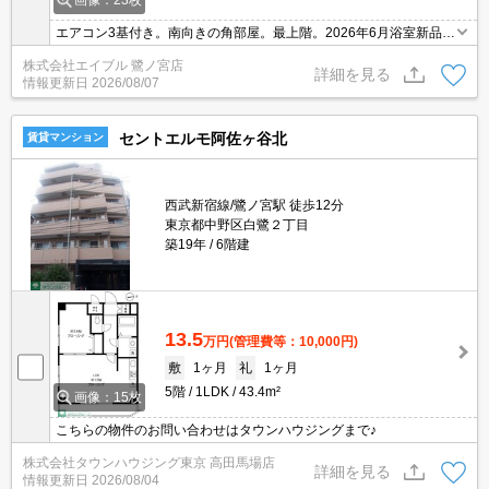
画像：23枚
エアコン3基付き。南向きの角部屋。最上階。2026年6月浴室新品。
広めのダイニングキッチン。ワンフロア2世帯。収納たっぷり。コ
株式会社エイブル 鷺ノ宮店
ンビニへ徒歩5分(360m)。清掃費実費。
詳細を見る
情報更新日
2026/08/07
セントエルモ阿佐ヶ谷北
賃貸マンション
西武新宿線/鷺ノ宮駅 徒歩12分
東京都中野区白鷺２丁目
築19年
6階建
13.5
万円
(管理費等：10,000円)
敷
1ヶ月
礼
1ヶ月
5階
1LDK
43.4m²
画像：15枚
こちらの物件のお問い合わせはタウンハウジングまで♪
株式会社タウンハウジング東京 高田馬場店
詳細を見る
情報更新日
2026/08/04