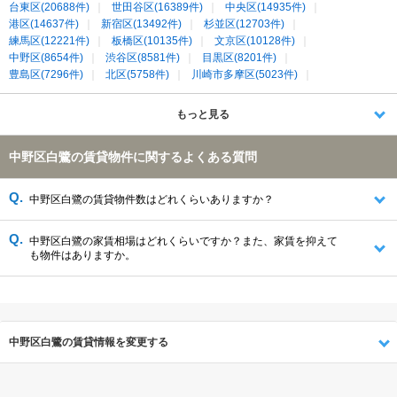
台東区(20688件)
世田谷区(16389件)
中央区(14935件)
港区(14637件)
新宿区(13492件)
杉並区(12703件)
練馬区(12221件)
板橋区(10135件)
文京区(10128件)
中野区(8654件)
渋谷区(8581件)
目黒区(8201件)
豊島区(7296件)
北区(5758件)
川崎市多摩区(5023件)
千代田区(4735件)
三鷹市(2755件)
武蔵野市(2288件)
朝霞市(1168件)
新座市(1088件)
狛江市(743件)
和光市(682件)
もっと見る
中野区白鷺の賃貸物件に関するよくある質問
中野区白鷺の賃貸物件数はどれくらいありますか？
中野区白鷺の家賃相場はどれくらいですか？また、家賃を抑えて
も物件はありますか。
中野区白鷺の賃貸情報を変更する