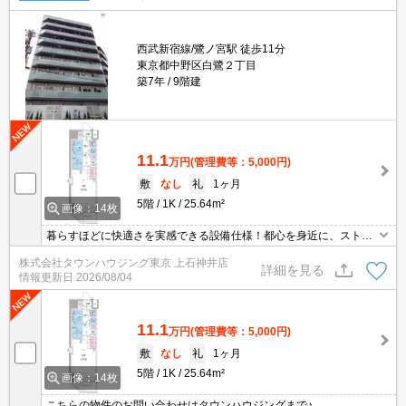
西武新宿線/鷺ノ宮駅 徒歩11分
東京都中野区白鷺２丁目
築7年
9階建
11.1
万円
(管理費等：5,000円)
敷
なし
礼
1ヶ月
5階
1K
25.64m²
画像：14枚
暮らすほどに快適さを実感できる設備仕様！都心を身近に、ストレ
スフリーな暮らしを楽しむ！住むほどに愛着が深まる暮らしやすい
株式会社タウンハウジング東京 上石神井店
街！！
詳細を見る
情報更新日
2026/08/04
11.1
万円
(管理費等：5,000円)
敷
なし
礼
1ヶ月
5階
1K
25.64m²
画像：14枚
こちらの物件のお問い合わせはタウンハウジングまで♪