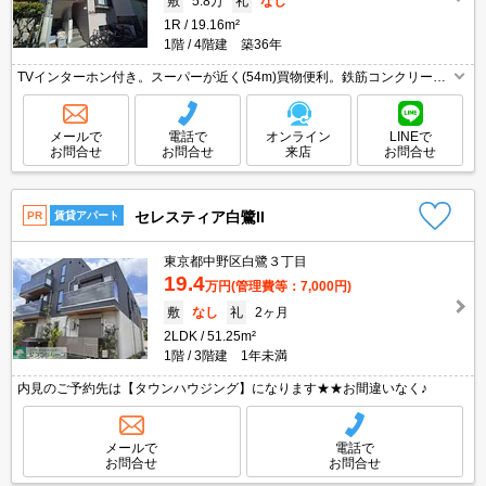
敷
5.8万
礼
なし
1R
19.16m²
1階
4階建 築36年
TVインターホン付き。スーパーが近く(54m)買物便利。鉄筋コンクリート
造。うれしい礼金0!。IH調理器付き。クローゼット付。駅まで徒歩3分圏
内!。清掃費実費。ペット飼育の場合、敷金1ヵ月分増。
メールで
電話で
オンライン
LINEで
お問合せ
お問合せ
来店
お問合せ
セレスティア白鷺II
PR
賃貸アパート
東京都中野区白鷺３丁目
19.4
万円
(管理費等：7,000円)
敷
なし
礼
2ヶ月
2LDK
51.25m²
1階
3階建 1年未満
内見のご予約先は【タウンハウジング】になります★★お間違いなく♪
メールで
電話で
お問合せ
お問合せ