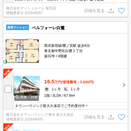
株式会社マッシュルーム 荻窪店
詳細を見る
情報更新日
2026/08/07
ベルフォーレ白鷺
賃貸マンション
西武新宿線/鷺ノ宮駅 徒歩9分
東京都中野区白鷺２丁目
築32年
4階建
16.5
万円
(管理費等：5,000円)
敷
1ヶ月
礼
1ヶ月
1階
3LDK
67.9m²
画像：16枚
タウンハウジング新大久保店でご予約受付中！
株式会社タウンハウジング東京 新大久保店
詳細を見る
情報更新日
2026/08/05