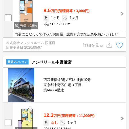
8.5
万円
(管理費等：3,000円)
敷
1ヶ月
礼
1ヶ月
2階
1K
25.06m²
画像：16枚
内装にこだわって作ったお部屋、設備も充実で広め収納がうれしい
株式会社マッシュルーム 荻窪店
詳細を見る
情報更新日
2026/08/07
アンベリール中野鷺宮
賃貸マンション
西武新宿線/鷺ノ宮駅 徒歩10分
東京都中野区白鷺３丁目
築6年
4階建
12.3
万円
(管理費等：11,000円)
敷
なし
礼
1ヶ月
2階
1K
25.75m²