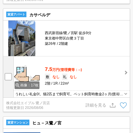
ース、室内洗濯機置き場など快適に暮らせる設備が充実。宅配ボッ
クス完備！
カサベルデ
賃貸アパート
西武新宿線/鷺ノ宮駅 徒歩9分
東京都中野区白鷺３丁目
築26年
2階建
7.5
万円
(管理費等：--)
敷
なし
礼
なし
2階
1R
22m²
画像：17枚
うれしい礼金0!。猫2匹まで飼育可。ペット飼育時敷金2ヶ月(償却1
ヶ月)。ロフト好きにオススメ。2階 南西角部屋。室内洗濯機置場。
株式会社エイブル 鷺ノ宮店
急行停車駅。IH調理器付き。駅まで徒歩10分圏内!。
詳細を見る
情報更新日
2026/08/06
ヒュ－ス鷺ノ宮
賃貸マンション