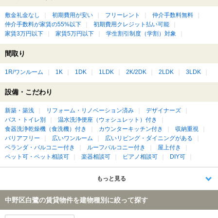
敷金礼金なし
初期費用が安い
フリーレント
仲介手数料無料
仲介手数料が家賃の55%以下
初期費用クレジット払い可能
家賃3万円以下
家賃5万円以下
学生割引制度（学割）対象
間取り
1R/ワンルーム
1K
1DK
1LDK
2K/2DK
2LDK
3LDK
設備・こだわり
新築・築浅
リフォーム・リノベーション済み
デザイナーズ
バス・トイレ別
温水洗浄便座（ウォシュレット）付き
食器洗浄乾燥機（食洗機）付き
カウンターキッチン付き
収納重視
バリアフリー
広いワンルーム
広いリビング・ダイニングがある
ベランダ・バルコニー付き
ルーフバルコニー付き
屋上付き
ペット可・ペット相談可
楽器相談可
ピアノ相談可
DIY可
もっと見る
中野区白鷺の賃貸物件を建物種別に絞って探す