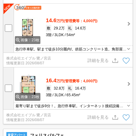
14.6
万円
(管理費等：4,000円)
敷
29.2万
礼
14.6万
3階
3LDK
54m²
画像：23枚
急行停車駅。駅まで徒歩10分圏内!。鉄筋コンクリート造。角部屋。
TVモニター付インターホン。全居室に収納スペースあり。3口シス
株式会社エイブル 鷺ノ宮店
テムキッチン。独立洗面台。清掃費実費。
詳細を見る
情報更新日
2026/08/07
16.4
万円
(管理費等：4,000円)
敷
32.8万
礼
16.4万
3階
3LDK
65.45m²
画像：23枚
最寄り駅まで徒歩9分！。急行停車駅。インターネット接続設備あ
り。コンビニへ徒歩3分(180m)。エアコン2基付き。3口システムキ
株式会社エイブル 鷺ノ宮店
ッチン。追い焚き機能付きバス。独立洗面化粧台付き。駐車場は敷
詳細を見る
情報更新日
2026/08/07
地内。
フェリスパルフェ
賃貸アパート