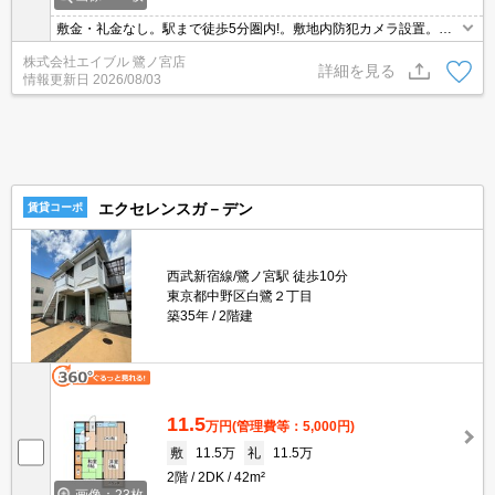
敷金・礼金なし。駅まで徒歩5分圏内!。敷地内防犯カメラ設置。ロ
フト好きにオススメ。温水洗浄便座付き。TVインターホン付き。室
株式会社エイブル 鷺ノ宮店
内洗濯機置場。二人入居応相談。ガスキッチン。
詳細を見る
情報更新日
2026/08/03
エクセレンスガ－デン
賃貸コーポ
西武新宿線/鷺ノ宮駅 徒歩10分
東京都中野区白鷺２丁目
築35年
2階建
11.5
万円
(管理費等：5,000円)
敷
11.5万
礼
11.5万
2階
2DK
42m²