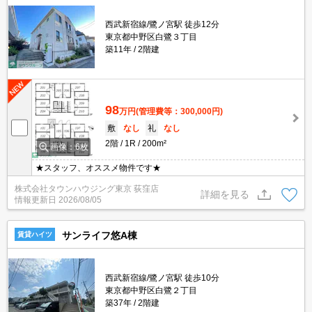
西武新宿線/鷺ノ宮駅 徒歩12分
東京都中野区白鷺３丁目
築11年
2階建
98
万円
(管理費等：300,000円)
敷
なし
礼
なし
2階
1R
200m²
画像：6枚
★スタッフ、オススメ物件です★
株式会社タウンハウジング東京 荻窪店
詳細を見る
情報更新日
2026/08/05
サンライフ悠A棟
賃貸ハイツ
西武新宿線/鷺ノ宮駅 徒歩10分
東京都中野区白鷺２丁目
築37年
2階建