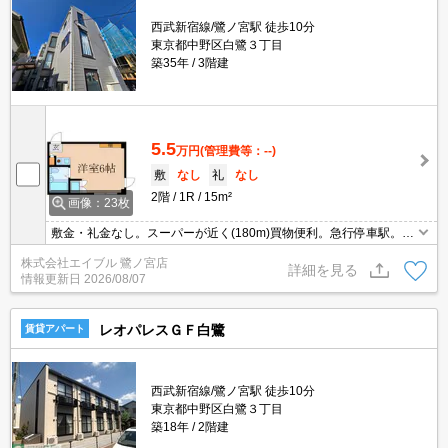
西武新宿線/鷺ノ宮駅 徒歩10分
東京都中野区白鷺３丁目
築35年
3階建
5.5
万円
(管理費等：--)
敷
なし
礼
なし
2階
1R
15m²
画像：23枚
敷金・礼金なし。スーパーが近く(180m)買物便利。急行停車駅。TV
インターホン付き。IH調理器付き。室内洗濯機置場。ゴミストッカ
株式会社エイブル 鷺ノ宮店
ー付き。敷地内防犯カメラ設置。引越指定業者あり。
詳細を見る
情報更新日
2026/08/07
レオパレスＧＦ白鷺
賃貸アパート
西武新宿線/鷺ノ宮駅 徒歩10分
東京都中野区白鷺３丁目
築18年
2階建