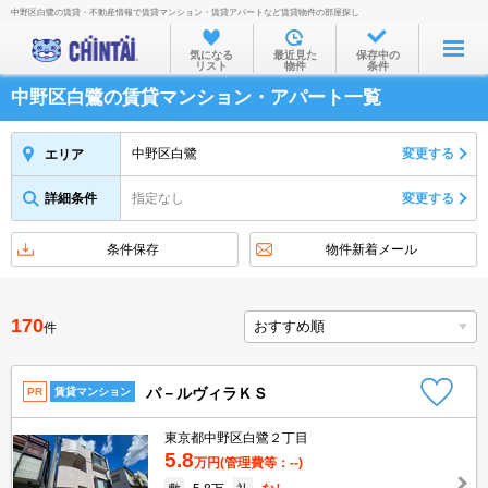
中野区白鷺の賃貸・不動産情報で賃貸マンション・賃貸アパートなど賃貸物件の部屋探し
お部屋を探す
気になる
最近見た
保存中の
リスト
物件
条件
沿線・駅から
中野区白鷺の賃貸マンション・アパート一覧
住所から
家賃相場から
中野区白鷺
変更する
エリア
通勤通学時間から
詳細条件
指定なし
変更する
物件特集から
条件保存
物件新着メール
不動産会社から
TOP
170
件
パ－ルヴィラＫＳ
PR
賃貸マンション
東京都中野区白鷺２丁目
5.8
万円
(管理費等：--)