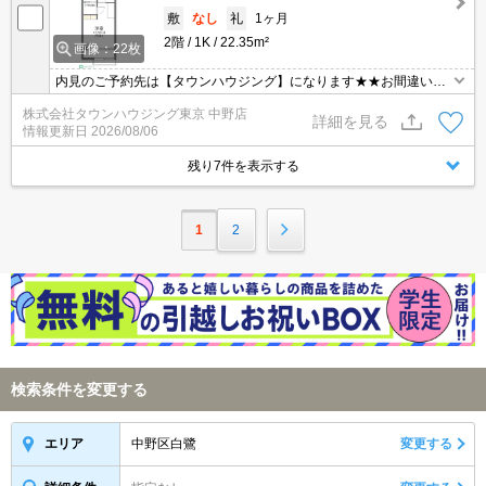
敷
なし
礼
1ヶ月
2階
1K
22.35m²
画像：22枚
内見のご予約先は【タウンハウジング】になります★★お間違いな
く♪
株式会社タウンハウジング東京 中野店
詳細を見る
情報更新日
2026/08/06
残り7件を表示する
1
2
検索条件を変更する
中野区白鷺
変更する
エリア