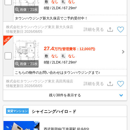
敷
なし
礼
なし
8階
2LDK
67.29m²
画像：21枚
タウンハウジング新大久保店でご予約受付中！
株式会社タウンハウジング東京 新大久保店
詳細を見る
情報更新日
2026/08/05
27.4
万円
(管理費等：12,000円)
敷
なし
礼
なし
8階
2LDK
67.29m²
画像：21枚
こちらの物件のお問い合わせはタウンハウジングまで♪
株式会社タウンハウジング東京 高田馬場店
詳細を見る
情報更新日
2026/08/05
残り38件を表示する
シャイニングハイロ－ド
賃貸マンション
西武新宿線/下井草駅 徒歩8分