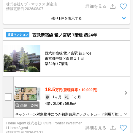
株式会社リブ・マックス 新宿店
おり、モバイルWiFiも無料でレンタル・初期費用クレジット支払可
詳細を見る
情報更新日
2026/08/07
能です♪土日祝日は混み合いますのでお早めにご予約ください。オン
ライン内覧・契約可能な為一度も来店せずとも問題ありません♪
残り1件を表示する
西武新宿線 鷺ノ宮駅 7階建 築24年
賃貸マンション
西武新宿線/鷺ノ宮駅 徒歩6分
東京都中野区白鷺１丁目
築24年
7階建
18.5
万円
(管理費等：10,000円)
敷
1ヶ月
礼
1ヶ月
4階
2LDK
59.9m²
画像：24枚
キャンペーン対象物件につき初期費用クレジットカード利用可能。
ご相談からお申し込みまで無料。安心してご来店下さい。西武新宿
Home Agent 株式会社Future Frontier Investmen
線・鷺ノ宮駅より徒歩6分。南向きで日当たり良好！バストイレ
詳細を見る
t Home Agent
別、独立洗面台、温水洗浄便座、2口コンロ、エアコン、収納スペ
情報更新日
2026/07/31