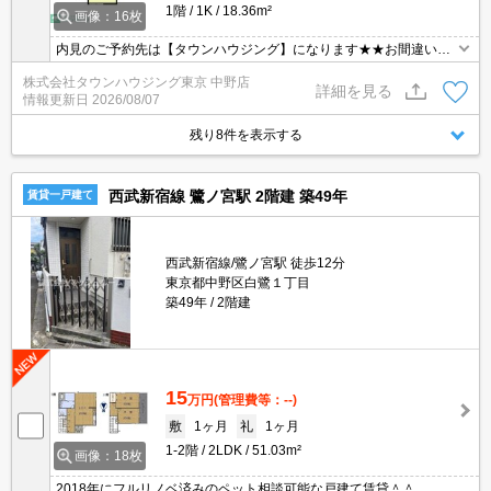
1階
1K
18.36m²
画像：16枚
内見のご予約先は【タウンハウジング】になります★★お間違いな
く♪
株式会社タウンハウジング東京 中野店
詳細を見る
情報更新日
2026/08/07
残り8件を表示する
西武新宿線 鷺ノ宮駅 2階建 築49年
賃貸一戸建て
西武新宿線/鷺ノ宮駅 徒歩12分
東京都中野区白鷺１丁目
築49年
2階建
15
万円
(管理費等：--)
敷
1ヶ月
礼
1ヶ月
1-2階
2LDK
51.03m²
画像：18枚
2018年にフルリノベ済みのペット相談可能な戸建て賃貸＾＾