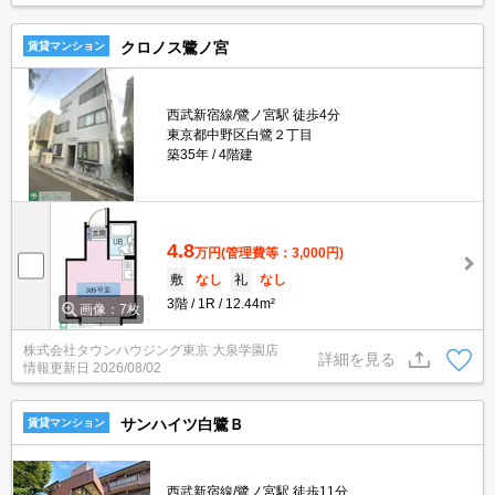
クロノス鷺ノ宮
賃貸マンション
西武新宿線/鷺ノ宮駅 徒歩4分
東京都中野区白鷺２丁目
築35年
4階建
4.8
万円
(管理費等：3,000円)
敷
なし
礼
なし
3階
1R
12.44m²
画像：7枚
株式会社タウンハウジング東京 大泉学園店
詳細を見る
情報更新日
2026/08/02
サンハイツ白鷺Ｂ
賃貸マンション
西武新宿線/鷺ノ宮駅 徒歩11分