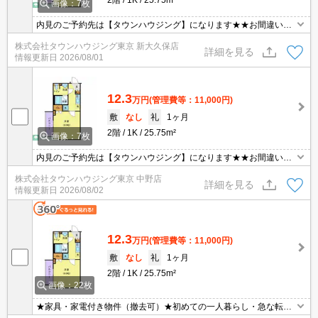
画像：7枚
内見のご予約先は【タウンハウジング】になります★★お間違いな
く♪
株式会社タウンハウジング東京 新大久保店
詳細を見る
情報更新日
2026/08/01
12.3
万円
(管理費等：11,000円)
敷
なし
礼
1ヶ月
2階
1K
25.75m²
画像：7枚
内見のご予約先は【タウンハウジング】になります★★お間違いな
く♪
株式会社タウンハウジング東京 中野店
詳細を見る
情報更新日
2026/08/02
12.3
万円
(管理費等：11,000円)
敷
なし
礼
1ヶ月
2階
1K
25.75m²
画像：22枚
★家具・家電付き物件（撤去可）★初めての一人暮らし・急な転勤
などにオススメ★当社グループ管理のため諸条件相談可能となって