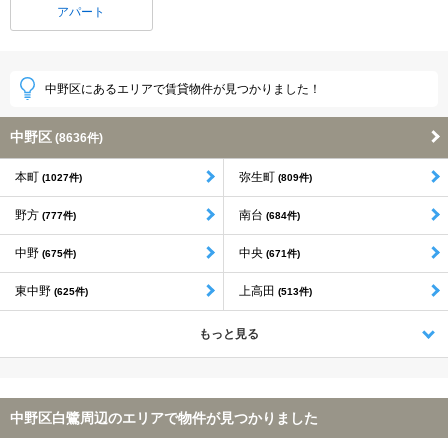
アパート
中野区にあるエリアで賃貸物件が見つかりました！
中野区
(8636件)
本町
弥生町
(1027件)
(809件)
野方
南台
(777件)
(684件)
中野
中央
(675件)
(671件)
東中野
上高田
(625件)
(513件)
もっと見る
中野区白鷺周辺のエリアで物件が見つかりました