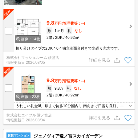
9.8
万円
(管理費等：--)
敷
1ヶ月
礼
なし
2階
2DK
40.92m²
画像：14枚
振り分けタイプの2DK＾0＾独立洗面台付きで水廻り充実です。
株式会社マッシュルーム 荻窪店
詳細を見る
情報更新日
2026/08/05
9.8
万円
(管理費等：--)
敷
9.8万
礼
なし
2階
2DK
40.92m²
画像：23枚
うれしい礼金0!。駅まで徒歩10分圏内!。南向きで日当り良好。エア
コン2基付き。独立洗面化粧台付き。室内洗濯機置場。スーパーへ4
株式会社エイブル 鷺ノ宮店
分(300m)。清掃費実費。
詳細を見る
情報更新日
2026/08/04
ジェノヴィア鷺ノ宮スカイガーデン
賃貸マンション