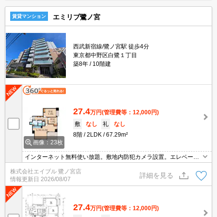
エミリブ鷺ノ宮
賃貸マンション
西武新宿線/鷺ノ宮駅 徒歩4分
東京都中野区白鷺１丁目
築8年
10階建
27.4
万円
(管理費等：12,000円)
敷
なし
礼
なし
8階
2LDK
67.29m²
画像：23枚
インターネット無料使い放題。敷地内防犯カメラ設置。エレベータ
ーあり。フリーレント1ヶ月。人気のカウンターキッチン。独立洗
株式会社エイブル 鷺ノ宮店
面化粧台付き。駅まで徒歩4分圏内!。2年未満の解約時、違約金1ヶ
詳細を見る
情報更新日
2026/08/07
月分発生。
27.4
万円
(管理費等：12,000円)