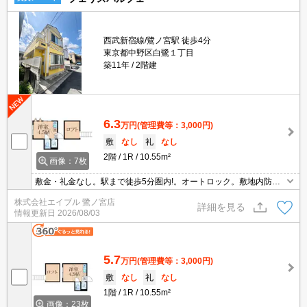
西武新宿線/鷺ノ宮駅 徒歩4分
東京都中野区白鷺１丁目
築11年
2階建
6.3
万円
(管理費等：3,000円)
敷
なし
礼
なし
2階
1R
10.55m²
画像：7枚
敷金・礼金なし。駅まで徒歩5分圏内!。オートロック。敷地内防犯
カメラ設置。TVモニター付インターホン。ロフト好きにオススメ。
株式会社エイブル 鷺ノ宮店
温水洗浄便座付き。室内洗濯機置場。ガスコンロ付き。
詳細を見る
情報更新日
2026/08/03
5.7
万円
(管理費等：3,000円)
敷
なし
礼
なし
1階
1R
10.55m²
画像：23枚