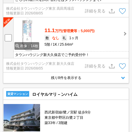
株式会社タウンハウジング東京 高田馬場店
詳細を見る
情報更新日
2026/08/05
11.1
万円
(管理費等：5,000円)
敷
なし
礼
1ヶ月
5階
1K
25.64m²
画像：14枚
タウンハウジング新大久保店でご予約受付中！
株式会社タウンハウジング東京 新大久保店
詳細を見る
情報更新日
2026/08/05
残り8件を表示する
ロイヤルマリ－ンハイム
賃貸マンション
西武新宿線/鷺ノ宮駅 徒歩9分
東京都中野区白鷺２丁目
築33年
3階建