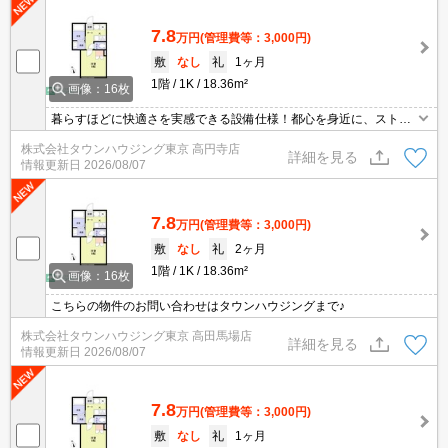
7.8
万円
(管理費等：3,000円)
敷
なし
礼
1ヶ月
1階
1K
18.36m²
画像：16枚
暮らすほどに快適さを実感できる設備仕様！都心を身近に、ストレ
スフリーな暮らしを楽しむ！住むほどに愛着が深まる暮らしやすい
株式会社タウンハウジング東京 高円寺店
街！！
詳細を見る
情報更新日
2026/08/07
7.8
万円
(管理費等：3,000円)
敷
なし
礼
2ヶ月
1階
1K
18.36m²
画像：16枚
こちらの物件のお問い合わせはタウンハウジングまで♪
株式会社タウンハウジング東京 高田馬場店
詳細を見る
情報更新日
2026/08/07
7.8
万円
(管理費等：3,000円)
敷
なし
礼
1ヶ月