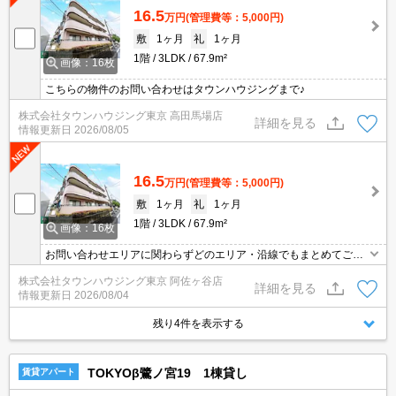
16.5
万円
(管理費等：5,000円)
敷
1ヶ月
礼
1ヶ月
1階
3LDK
67.9m²
画像：16枚
こちらの物件のお問い合わせはタウンハウジングまで♪
株式会社タウンハウジング東京 高田馬場店
詳細を見る
情報更新日
2026/08/05
16.5
万円
(管理費等：5,000円)
敷
1ヶ月
礼
1ヶ月
1階
3LDK
67.9m²
画像：16枚
お問い合わせエリアに関わらずどのエリア・沿線でもまとめてご紹
介可能です！！迷われている場合はますご相談くださいませ。
株式会社タウンハウジング東京 阿佐ヶ谷店
詳細を見る
情報更新日
2026/08/04
残り4件を表示する
TOKYOβ鷺ノ宮19 1棟貸し
賃貸アパート